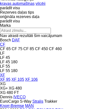
kravas automašīnas
vilcēji
parādīt visu
Rezerves daļas tips
oriģināla rezerves daļa
parādīt visu
Marka
Nav atrasti rezultāti šim vaicājumam
Bosch
DAF
CF
CF 65
CF 75
CF 85
CF 450
CF 460
LF
LF 45
LF 45 180
LF 55
LF 55 180
XF
XF 95
XF 105
XF 106
XG
XG+
XG 480
XG 480 FT
Dennis
IVECO
EuroCargo
S-Way
Stralis
Trakker
Knorr-Bremse
MAN