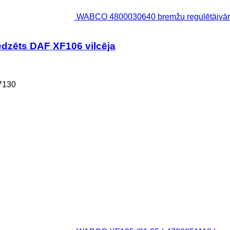
WABCO 4800030640 bremžu regulētājvārs
dzēts DAF XF106 vilcēja
7130