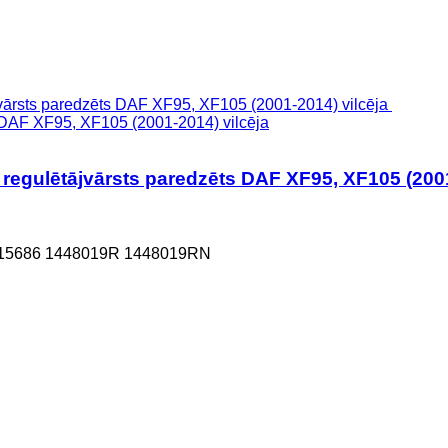
 DAF XF95, XF105 (2001-2014) vilcēja
egulētājvārsts paredzēts DAF XF95, XF105 (2001
315686 1448019R 1448019RN