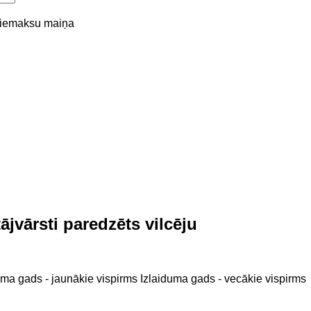
piemaksu
maiņa
jvārsti paredzēts vilcēju
uma gads - jaunākie vispirms
Izlaiduma gads - vecākie vispirms