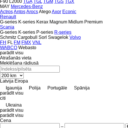
F90
L2000
TGA
TGL
TGM
TGS
TGX
MAY
Mercedes-Benz
Actros
Antos
Arocs
Atego
Axor
Econic
Renault
G-series
K-series
Kerax
Magnum
Midlum
Premium
Scania
G-series
K-series
P-series
R-series
Schmitz Cargobull
Sorl
Swagelok
Volvo
FH
FL
FM
FMX
VNL
WABCO
Webasto
parādīt visu
Atrašanās vieta
Meklēšana rādiusā
Latvija
Eiropa
Igaunija
Polija
Portugāle
Spānija
parādīt visu
citi
Ukraina
parādīt visu
parādīt visu
Cena
–