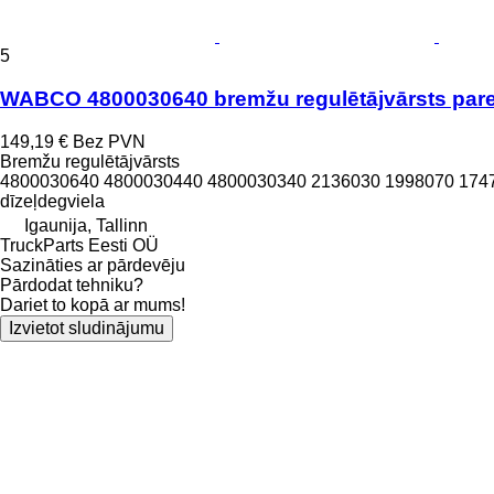
5
WABCO 4800030640 bremžu regulētājvārsts pare
149,19 €
Bez PVN
Bremžu regulētājvārsts
4800030640 4800030440 4800030340 2136030 1998070 174
dīzeļdegviela
Igaunija, Tallinn
TruckParts Eesti OÜ
Sazināties ar pārdevēju
Pārdodat tehniku?
Dariet to kopā ar mums!
Izvietot sludinājumu