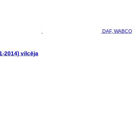
DAF, WABCO
-2014) vilcēja