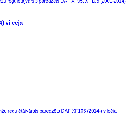
u regulētājvārsts paredzēts DAF XF95, XF105 (2001-2014)
) vilcēja
 regulētājvārsts paredzēts DAF XF106 (2014-) vilcēja