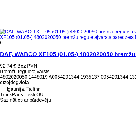
XF105 (01.05-) 4802020050 bremžu regulētājvārsts paredzēts
6
DAF, WABCO XF105 (01.05-) 4802020050 bremžu r
92,74 €
Bez PVN
Bremžu regulētājvārsts
4802020050 1448019 A0054291344 1935137 0054291344 1
dīzeļdegviela
Igaunija, Tallinn
TruckParts Eesti OÜ
Sazināties ar pārdevēju