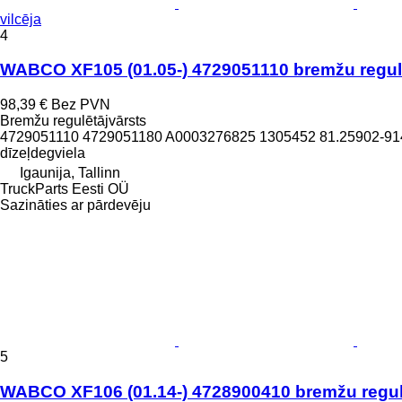
vilcēja
4
WABCO XF105 (01.05-) 4729051110 bremžu regulē
98,39 €
Bez PVN
Bremžu regulētājvārsts
4729051110 4729051180 A0003276825 1305452 81.25902-914
dīzeļdegviela
Igaunija, Tallinn
TruckParts Eesti OÜ
Sazināties ar pārdevēju
5
WABCO XF106 (01.14-) 4728900410 bremžu regulēt