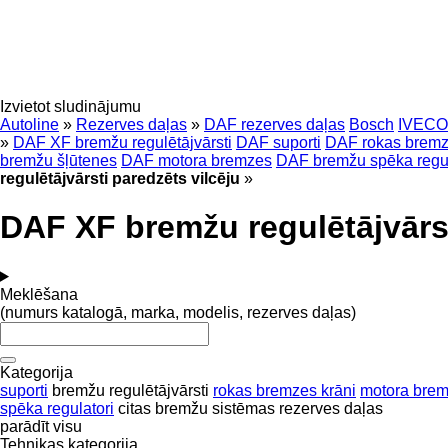
Izvietot sludinājumu
Autoline
»
Rezerves daļas
»
DAF rezerves daļas
Bosch
IVECO
»
DAF XF bremžu regulētājvārsti
DAF suporti
DAF rokas bremz
bremžu šļūtenes
DAF motora bremzes
DAF bremžu spēka regul
regulētājvārsti paredzēts vilcēju
»
DAF XF bremžu regulētājvārst
Meklēšana
(numurs katalogā, marka, modelis, rezerves daļas)
Kategorija
suporti
bremžu regulētājvārsti
rokas bremzes krāni
motora bre
spēka regulatori
citas bremžu sistēmas rezerves daļas
parādīt visu
Tehnikas kategorija