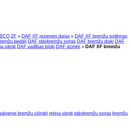
BCO
ZF
»
DAF XF rezerves daļas
»
DAF XF bremžu sistēmas
remžu pedāļi
DAF stāvbremžu sviras
DAF bremžu diski
DAF
a vārsti
DAF vadības bloki
DAF dzinēji
»
DAF XF bremžu
galvenie bremžu cilindri
releja vārsti
stāvbremžu sviras
bremžu