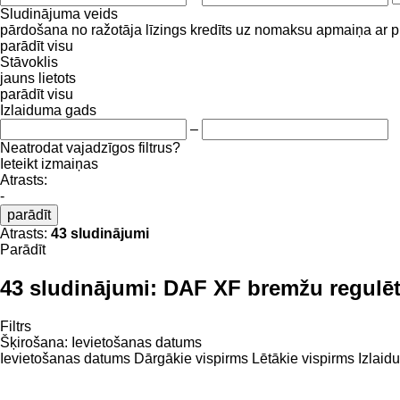
Sludinājuma veids
pārdošana
no ražotāja
līzings
kredīts
uz nomaksu
apmaiņa ar 
parādīt visu
Stāvoklis
jauns
lietots
parādīt visu
Izlaiduma gads
–
Neatrodat vajadzīgos filtrus?
Ieteikt izmaiņas
Atrasts:
-
parādīt
Atrasts:
43 sludinājumi
Parādīt
43 sludinājumi:
DAF XF bremžu regulētā
Filtrs
Šķirošana
:
Ievietošanas datums
Ievietošanas datums
Dārgākie vispirms
Lētākie vispirms
Izlaid