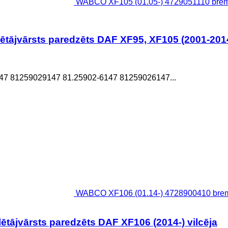
WABCO XF105 (01.05-) 4729051110 bremž
tājvārsts paredzēts DAF XF95, XF105 (2001-2014
7 81259029147 81.25902-6147 81259026147...
WABCO XF106 (01.14-) 4728900410 bremžu
ājvārsts paredzēts DAF XF106 (2014-) vilcēja