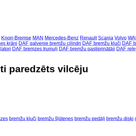
Knorr-Bremse
MAN
Mercedes-Benz
Renault
Scania
Volvo
WA
es krāni
DAF galvenie bremžu cilindri
DAF bremžu kluči
DAF b
atori
DAF bremzes trumuļi
DAF bremžu pastiprinātāji
DAF relej
i paredzēts vilcēju
mzes
bremžu kluči
bremžu šļūtenes
bremžu pedāļi
bremžu diski