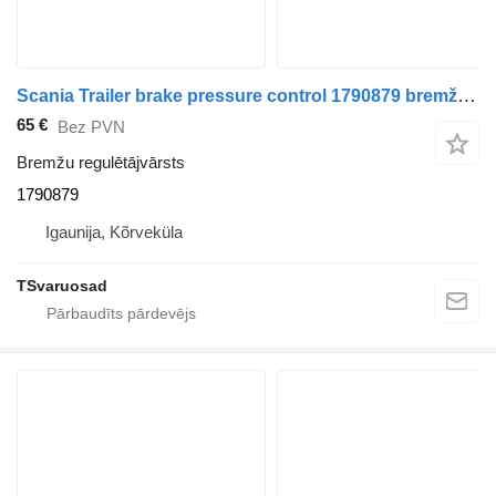
Scania Trailer brake pressure control 1790879 bremžu regulētājvārsts paredzēts Scania R480 vilcēja
65 €
Bez PVN
Bremžu regulētājvārsts
1790879
Igaunija, Kõrveküla
TSvaruosad