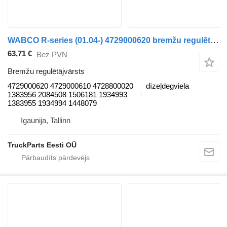
WABCO R-series (01.04-) 4729000620 bremžu regulētājvārsts paredzēts Scania P,G,R,T-series (2004-2017) vilcēja
63,71 €
Bez PVN
Bremžu regulētājvārsts
4729000620 4729000610 4728800020
dīzeļdegviela
1383956 2084508 1506181 1934993
1383955 1934994 1448079
Igaunija, Tallinn
TruckParts Eesti OÜ