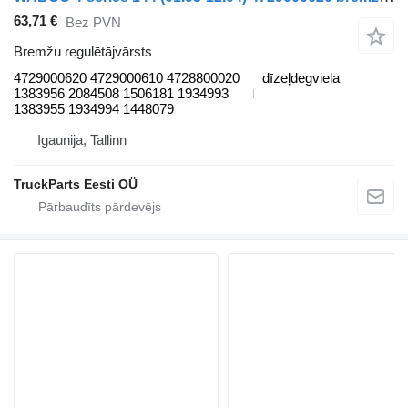
63,71 €
Bez PVN
Bremžu regulētājvārsts
4729000620 4729000610 4728800020
dīzeļdegviela
1383956 2084508 1506181 1934993
1383955 1934994 1448079
Igaunija, Tallinn
TruckParts Eesti OÜ