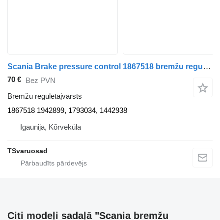
Scania Brake pressure control 1867518 bremžu regulētājvārsts paredzēts Scania R480 vilcēja
70 €
Bez PVN
Bremžu regulētājvārsts
1867518 1942899, 1793034, 1442938
Igaunija, Kõrveküla
TSvaruosad
Citi modeļi sadaļā "Scania bremžu