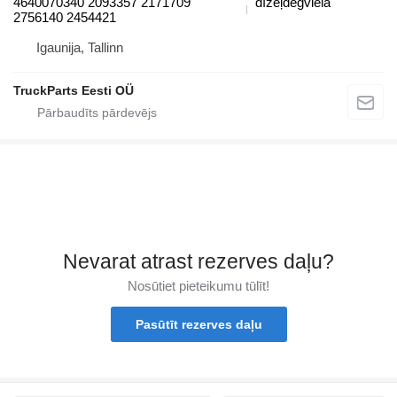
4640070340 2093357 2171709
dīzeļdegviela
2756140 2454421
Igaunija, Tallinn
TruckParts Eesti OÜ
Nevarat atrast rezerves daļu?
Nosūtiet pieteikumu tūlīt!
Pasūtīt rezerves daļu