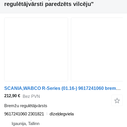
regulētājvārsti paredzēts vilcēju"
SCANIA,WABCO R-Series (01.16-) 9617241060 bremžu regulētājvārsts paredzēts Scania L,P,G,R,S-series (2016-) vilcēja
212,90 €
Bez PVN
Bremžu regulētājvārsts
9617241060 2301821
dīzeļdegviela
Igaunija, Tallinn