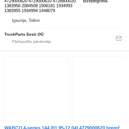
4729000620 4729000610 4728800020
dīzeļdegviela
1383956 2084508 1506181 1934993
1383955 1934994 1448079
Igaunija, Tallinn
TruckParts Eesti OÜ
WABCO 4-series 144 (01.95-12.04) 4729000620 bremžu regulētājvārsts paredzēts Scania 4-series (1995-2006) vilcēja