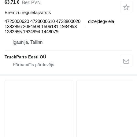
63,71 €
Bez PVN
Bremžu regulētājvārsts
4729000620 4729000610 4728800020
dīzeļdegviela
1383956 2084508 1506181 1934993
1383955 1934994 1448079
Igaunija, Tallinn
TruckParts Eesti OÜ