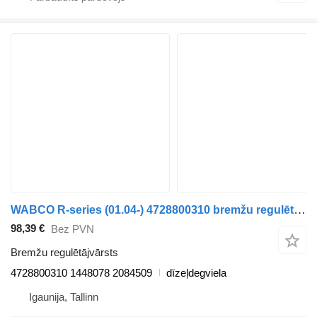
WABCO R-series (01.04-) 4728800310 bremžu regulētājvārsts paredzēts Scania P,G,R,T-series (2004-2017) vilcēja
98,39 €
Bez PVN
Bremžu regulētājvārsts
4728800310 1448078 2084509
dīzeļdegviela
Igaunija, Tallinn