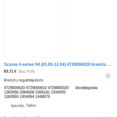
Scania 4-series 94 (01.95-12.04) 4729000620 bremžu regulētājvārsts paredzēts Scania 4-series (1995-2006) vilcēja
63,71 €
Bez PVN
Bremžu regulētājvārsts
4729000620 4729000610 4728800020
dīzeļdegviela
1383956 2084508 1506181 1934993
1383955 1934994 1448079
Igaunija, Tallinn