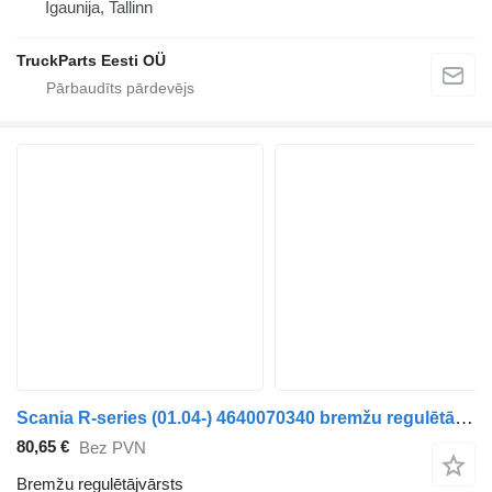
Igaunija, Tallinn
TruckParts Eesti OÜ
Scania R-series (01.04-) 4640070340 bremžu regulētājvārsts paredzēts Scania P,G,R,T-series (2004-2017) vilcēja
80,65 €
Bez PVN
Bremžu regulētājvārsts