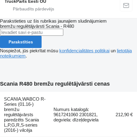
TruckParts Eesti OÜ
Parakstieties uz šis rubrikas jaunajiem sludinājumiem
bremžu regulētājvārsti
Scania - R480
Parakstīties
Nospiežot, jūs piekrītat mūsu
konfidencialitātes politikai
un
lietotāja
noteikumiem
.
Scania R480 bremžu regulētājvārsti cenas
SCANIA,WABCO R-
Series (01.16-)
bremžu
Numurs katalogā:
regulētājvārsts
9617241060 2301821,
212,90 €
paredzēts Scania
degviela: dīzeļdegviela
L,P,G,R,S-series
(2016-) vilcēja