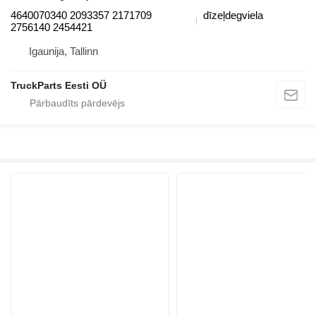
4640070340 2093357 2171709
dīzeļdegviela
2756140 2454421
Igaunija, Tallinn
TruckParts Eesti OÜ