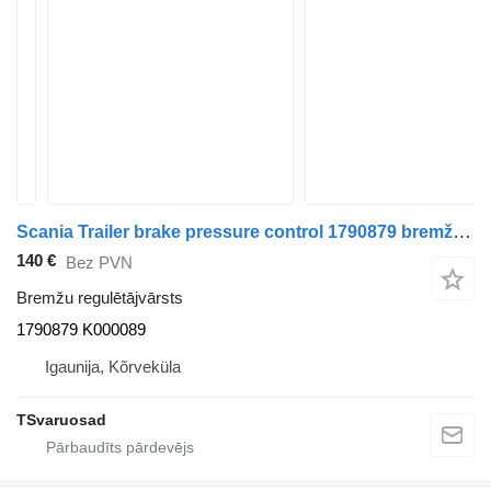
Scania Trailer brake pressure control 1790879 bremžu regulētājvārsts paredzēts Scania R480 vilcēja
140 €
Bez PVN
Bremžu regulētājvārsts
1790879 K000089
Igaunija, Kõrveküla
TSvaruosad