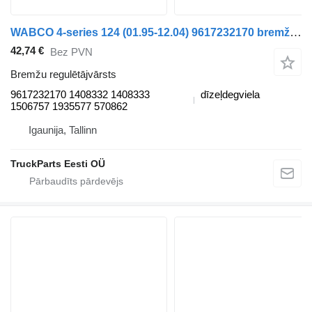
WABCO 4-series 124 (01.95-12.04) 9617232170 bremžu regulētājvārsts paredzēts Scania 4-series (1995-2006) vilcēja
42,74 €
Bez PVN
Bremžu regulētājvārsts
9617232170 1408332 1408333
dīzeļdegviela
1506757 1935577 570862
Igaunija, Tallinn
TruckParts Eesti OÜ