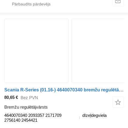
Scania R-Series (01.16-) 4640070340 bremžu regulētājvārsts paredzēts Scania L,P,G,R,S-series (2016-) vilcēja
80,65 €
Bez PVN
Bremžu regulētājvārsts
4640070340 2093357 2171709
dīzeļdegviela
2756140 2454421