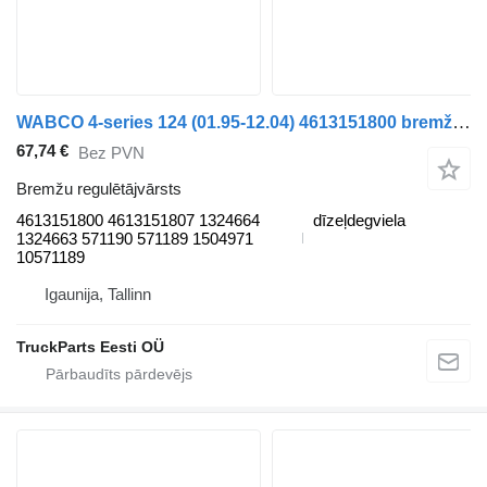
WABCO 4-series 124 (01.95-12.04) 4613151800 bremžu regulētājvārsts paredzēts Scania 4-series (1995-2006) vilcēja
67,74 €
Bez PVN
Bremžu regulētājvārsts
4613151800 4613151807 1324664
dīzeļdegviela
1324663 571190 571189 1504971
10571189
Igaunija, Tallinn
TruckParts Eesti OÜ