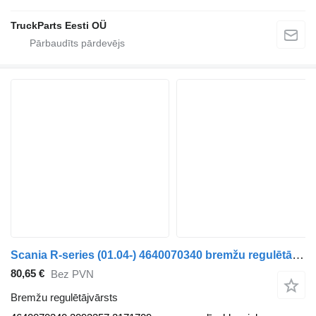
TruckParts Eesti OÜ
Scania R-series (01.04-) 4640070340 bremžu regulētājvārsts paredzēts Scania P,G,R,T-series (2004-2017) vilcēja
80,65 €
Bez PVN
Bremžu regulētājvārsts