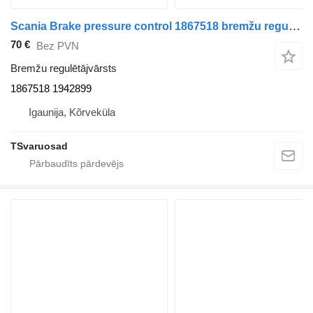
Scania Brake pressure control 1867518 bremžu regulētājvārsts paredzēts Scania R480 vilcēja
70 €
Bez PVN
Bremžu regulētājvārsts
1867518 1942899
Igaunija, Kõrveküla
TSvaruosad