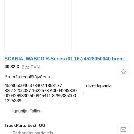
SCANIA, WABCO R-Series (01.16-) 4528050040 bremžu regulētājvārsts paredzēts Scania L,P,G,R,S-series (2016-) vilcēja
40,32 €
Bez PVN
Bremžu regulētājvārsts
4528050040 373402 1853177
dīzeļdegviela
82512206027 1622573 A0004299830
0004299830 500945411 8285385000
1325339...
Igaunija, Tallinn
TruckParts Eesti OÜ