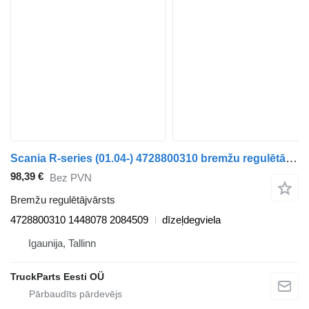
Scania R-series (01.04-) 4728800310 bremžu regulētājvārsts paredzēts Scania P,G,R,T-series (2004-2017) vilcēja
98,39 €
Bez PVN
Bremžu regulētājvārsts
4728800310 1448078 2084509
dīzeļdegviela
Igaunija, Tallinn
TruckParts Eesti OÜ