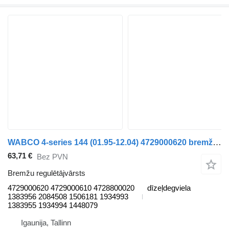
WABCO 4-series 144 (01.95-12.04) 4729000620 bremžu regulētājvārsts paredzēts Scania 4-series (1995-2006) vilcēja
63,71 €
Bez PVN
Bremžu regulētājvārsts
4729000620 4729000610 4728800020
dīzeļdegviela
1383956 2084508 1506181 1934993
1383955 1934994 1448079
Igaunija, Tallinn