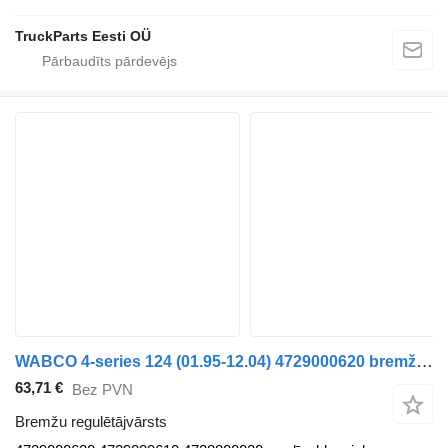
TruckParts Eesti OÜ
WABCO 4-series 124 (01.95-12.04) 4729000620 bremžu regulētājvārsts paredzēts Scania 4-series (1995-2006) vilcēja
63,71 €
Bez PVN
Bremžu regulētājvārsts