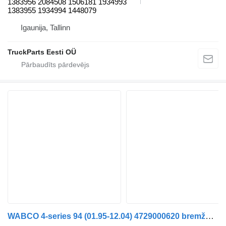
1383956 2084508 1506181 1934993
1383955 1934994 1448079
Igaunija, Tallinn
TruckParts Eesti OÜ
WABCO 4-series 94 (01.95-12.04) 4729000620 bremžu regulētājvārsts paredzēts Scania 4-series (1995-2006) vilcēja