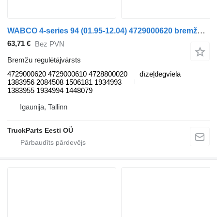
WABCO 4-series 94 (01.95-12.04) 4729000620 bremžu regulētājvārsts paredzēts Scania 4-series (1995-2006) vilcēja
63,71 €
Bez PVN
Bremžu regulētājvārsts
4729000620 4729000610 4728800020
dīzeļdegviela
1383956 2084508 1506181 1934993
1383955 1934994 1448079
Igaunija, Tallinn
TruckParts Eesti OÜ