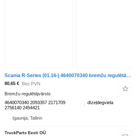
Scania R-Series (01.16-) 4640070340 bremžu regulētājvārsts paredzēts Scania L,P,G,R,S-series (2016-) vilcēja
80,65 €
Bez PVN
Bremžu regulētājvārsts
4640070340 2093357 2171709
dīzeļdegviela
2756140 2454421
Igaunija, Tallinn
TruckParts Eesti OÜ