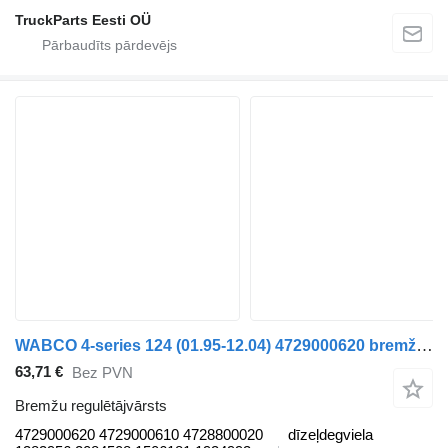
TruckParts Eesti OÜ
WABCO 4-series 124 (01.95-12.04) 4729000620 bremžu regulētājvārsts paredzēts Scania 4-series (1995-2006) vilcēja
63,71 €
Bez PVN
Bremžu regulētājvārsts
4729000620 4729000610 4728800020
dīzeļdegviela