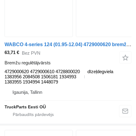
WABCO 4-series 124 (01.95-12.04) 4729000620 bremžu regulētājvārsts paredzēts Scania 4-series (1995-2006) vilcēja
63,71 €
Bez PVN
Bremžu regulētājvārsts
4729000620 4729000610 4728800020
dīzeļdegviela
1383956 2084508 1506181 1934993
1383955 1934994 1448079
Igaunija, Tallinn
TruckParts Eesti OÜ