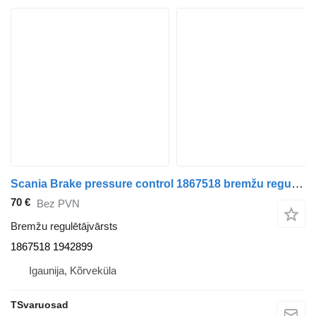
Scania Brake pressure control 1867518 bremžu regulētājvārsts paredzēts Scania R480 vilcēja
70 €
Bez PVN
Bremžu regulētājvārsts
1867518 1942899
Igaunija, Kõrveküla
TSvaruosad