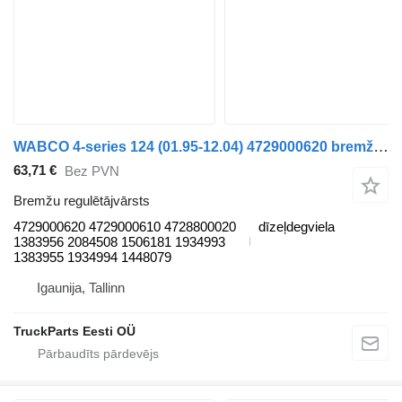
WABCO 4-series 124 (01.95-12.04) 4729000620 bremžu regulētājvārsts paredzēts Scania 4-series (1995-2006) vilcēja
63,71 €
Bez PVN
Bremžu regulētājvārsts
4729000620 4729000610 4728800020
dīzeļdegviela
1383956 2084508 1506181 1934993
1383955 1934994 1448079
Igaunija, Tallinn
TruckParts Eesti OÜ