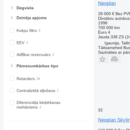
Neoplan
Degviela
28 000 €
Bez PV
Dzinēja apjoms
Divstāvu autobus
1998
700 000 km
Kvēpu filtrs
Euro 4
Jauda
338 ZS (2
EEV
Igaunija, Talli
Täitsamehed Bus
Sazināties ar pār
AdBlue rezervuārs
Pārnesumkārbas tips
Retarders
Centralizētā eļļošana
Diferenciāļa bloķēšanas
mehānisms
32
Neoplan Skylin