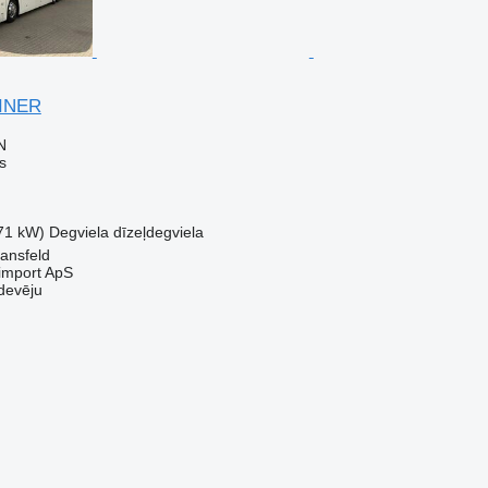
LINER
N
s
71 kW)
Degviela
dīzeļdegviela
iansfeld
import ApS
devēju