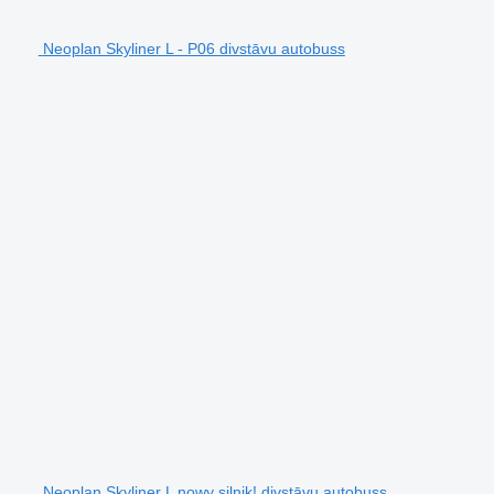
Neoplan Skyliner L - P06 divstāvu autobuss
Neoplan Skyliner L nowy silnik! divstāvu autobuss