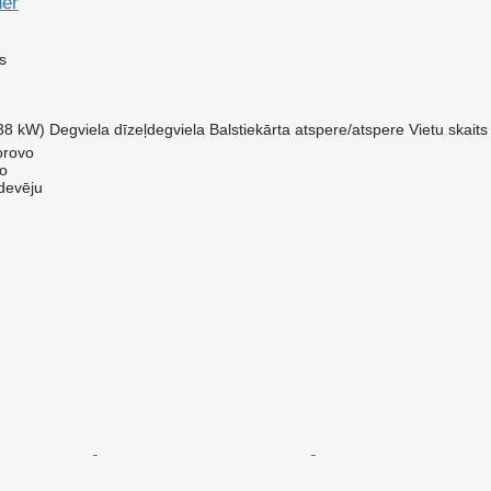
ner
s
38 kW)
Degviela
dīzeļdegviela
Balstiekārta
atspere/atspere
Vietu skaits
orovo
o
devēju