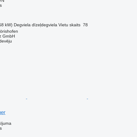
VN
s
68 kW)
Degviela
dīzeļdegviela
Vietu skaits
78
örishofen
az GmbH
devēju
ner
sījuma
s