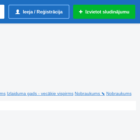
Ieeja / Reģistrācija
Izvietot sludinājumu
rms
Izlaiduma gads - vecākie vispirms
Nobraukums ⬊
Nobraukums