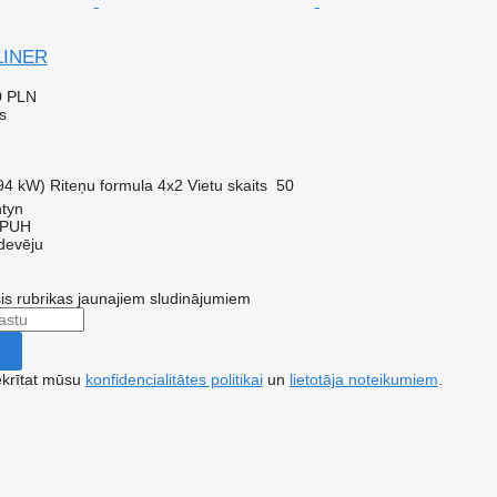
LINER
0 PLN
s
94 kW)
Riteņu formula
4x2
Vietu skaits
50
ntyn
 PUH
devēju
šis rubrikas jaunajiem sludinājumiem
ekrītat mūsu
konfidencialitātes politikai
un
lietotāja noteikumiem
.