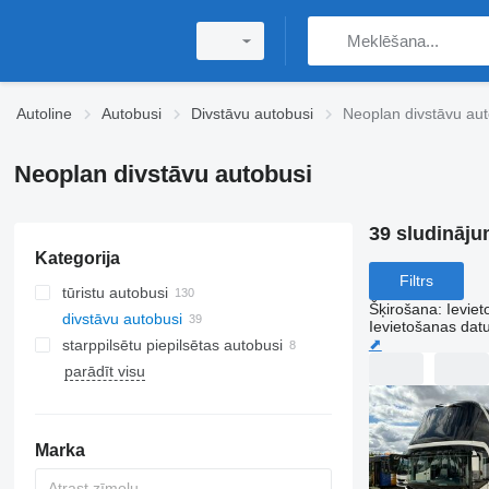
Autoline
Autobusi
Divstāvu autobusi
Neoplan divstāvu aut
Neoplan divstāvu autobusi
39 sludināju
Kategorija
Filtrs
tūristu autobusi
Šķirošana
:
Ievie
divstāvu autobusi
Ievietošanas da
⬈
starppilsētu piepilsētas autobusi
parādīt visu
Marka