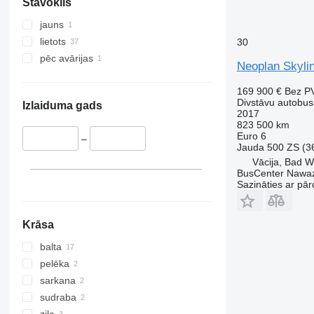
Stāvoklis
jauns
lietots
30
pēc avārijas
Neoplan Skylin
169 900 €
Bez P
Divstāvu autobus
Izlaiduma gads
2017
823 500 km
Euro 6
–
Jauda
500 ZS (3
Vācija, Bad W
BusCenter Naw
Sazināties ar pār
Krāsa
balta
pelēka
sarkana
sudraba
zila