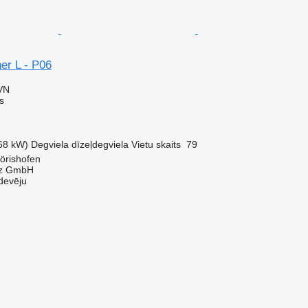
er L - P06
VN
s
68 kW)
Degviela
dīzeļdegviela
Vietu skaits
79
örishofen
az GmbH
devēju