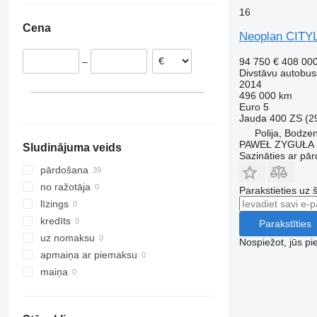
16
Itālija
Cena
Dānija
Neoplan CITY
Beļģija
94 750 €
408 00
–
Somija
Divstāvu autobus
Zviedrija
2014
496 000 km
Horvātija
Euro 5
parādīt visu
Jauda
400 ZS (2
Polija, Bodze
PAWEŁ ZYGUŁA
Sludinājuma veids
Sazināties ar pār
pārdošana
no ražotāja
Parakstieties uz 
līzings
kredīts
Parakstīties
uz nomaksu
Nospiežot, jūs pi
apmaiņa ar piemaksu
maiņa