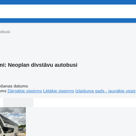
obusi
mi:
Neoplan divstāvu autobusi
tošanas datums
tums
Dārgākie vispirms
Lētākie vispirms
Izlaiduma gads - jaunākie vispi