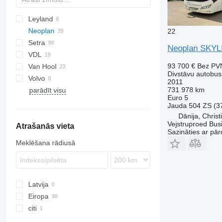
Leyland
KLQ
Neoplan
A-series
22
Setra
Cityliner
Neoplan SKY
VDL
Megaliner
S-series
Axial
93 700 €
Bez PV
Van Hool
Skyliner
TopClass
Futura
Divstāvu autobus
Volvo
Astromega
Skyliner L
2011
731 978 km
parādīt visu
T-series
B-series
ZK
Skyliner P
Euro 5
Skyliner P06
Jauda
504 ZS (3
Dānija, Christ
Vejstruproed Bus
Atrašanās vieta
Sazināties ar pār
Meklēšana rādiusā
Latvija
Eiropa
citi
Vācija
Polija
Ukraina