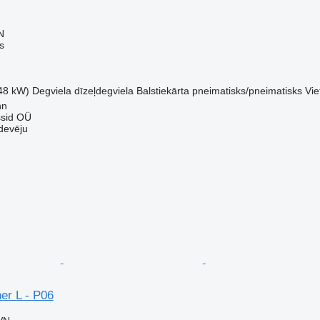
N
s
48 kW)
Degviela
dīzeļdegviela
Balstiekārta
pneimatisks/pneimatisks
Vie
nn
sid OÜ
devēju
er L - P06