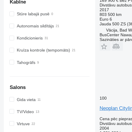
169 900 €
Bez P
Kabīne
Divstāvu autobus
2017
Stūre labajā pusē
803 500 km
Euro 6
Jauda
500 ZS (3
Autonomais sildītājs
Vācija, Bad W
BusCenter Naw
Kondicionieris
Sazināties ar pār
Kruīza kontrole (tempomāts)
Tahogrāfs
Salons
100
Gida vieta
Neoplan Cityli
TV/Video
Cena pēc piepra
Divstāvu autobus
Virtuve
2004