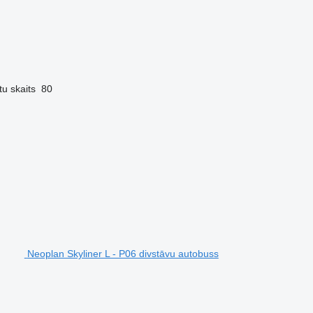
tu skaits
80
Neoplan Skyliner L - P06 divstāvu autobuss