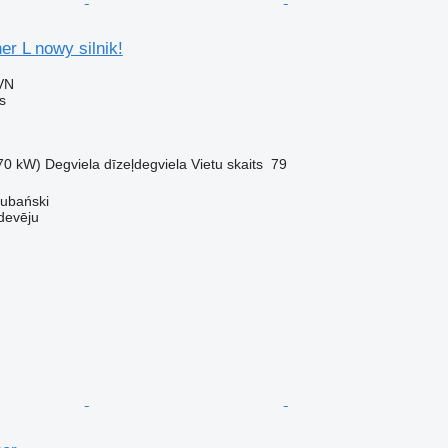
er L nowy silnik!
VN
s
70 kW)
Degviela
dīzeļdegviela
Vietu skaits
79
ubański
devēju