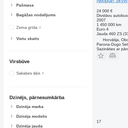
Neoplan Skyli
Pašmasa
24 000 €
Bagāžas nodalījums
Divstāvu autobus
2007
1 450 000 km
Zema grīda
Euro 4
Jauda
460 ZS (3
Vietu skaits
Horvātija, Ob
Parona-Dugo Sel
Sazināties ar pār
Virsbūve
Sakabes āķis
Dzinējs, pārnesumkārba
Dzinēja marka
Dzinēja modelis
17
Dzinēja jauda