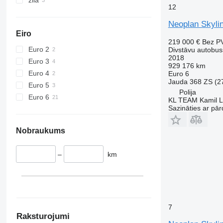
12
Neoplan Skylin
Eiro
219 000 €
Bez P
Euro 2
Divstāvu autobus
2018
Euro 3
929 176 km
Euro 4
Euro 6
Jauda
368 ZS (2
Euro 5
Polija
Euro 6
KL TEAM Kamil L
Sazināties ar pār
Nobraukums
–
km
7
Raksturojumi