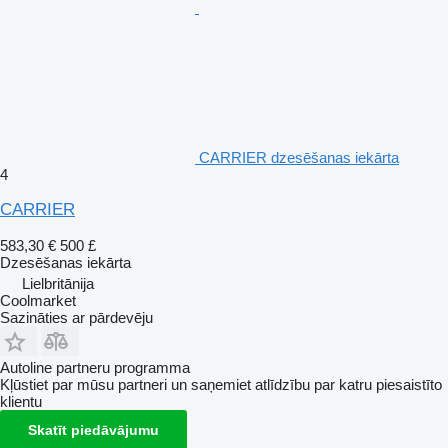
CARRIER dzesēšanas iekārta
4
CARRIER
583,30 €
500 £
Dzesēšanas iekārta
Lielbritānija
Coolmarket
Sazināties ar pārdevēju
Autoline partneru programma
Kļūstiet par mūsu partneri un saņemiet atlīdzību par katru piesaistīto
klientu
Skatīt piedāvājumu