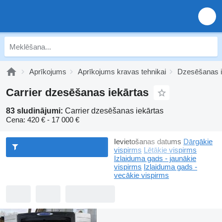
Aprīkojums
Aprīkojums kravas tehnikai
Dzesēšanas i
Carrier dzesēšanas iekārtas
83 sludinājumi:
Carrier dzesēšanas iekārtas
Cena:
420 € - 17 000 €
Ievietošanas datums
Dārgākie
vispirms
Lētākie vispirms
Izlaiduma gads - jaunākie
vispirms
Izlaiduma gads -
vecākie vispirms