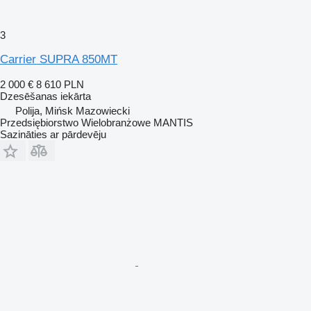
3
Carrier SUPRA 850MT
2 000 €
8 610 PLN
Dzesēšanas iekārta
Polija, Mińsk Mazowiecki
Przedsiębiorstwo Wielobranżowe MANTIS
Sazināties ar pārdevēju