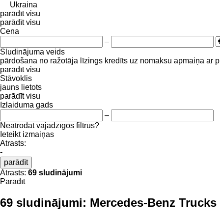
Ukraina
parādīt visu
parādīt visu
Cena
–
Sludinājuma veids
pārdošana
no ražotāja
līzings
kredīts
uz nomaksu
apmaiņa ar 
parādīt visu
Stāvoklis
jauns
lietots
parādīt visu
Izlaiduma gads
–
Neatrodat vajadzīgos filtrus?
Ieteikt izmaiņas
Atrasts:
-
parādīt
Atrasts:
69 sludinājumi
Parādīt
69 sludinājumi:
Mercedes-Benz Trucks 