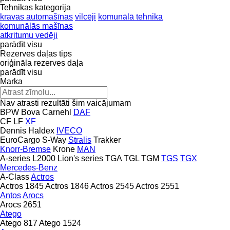
Tehnikas kategorija
kravas automašīnas
vilcēji
komunālā tehnika
komunālās mašīnas
atkritumu vedēji
parādīt visu
Rezerves daļas tips
oriģināla rezerves daļa
parādīt visu
Marka
Nav atrasti rezultāti šim vaicājumam
BPW
Bova
Carnehl
DAF
CF
LF
XF
Dennis
Haldex
IVECO
EuroCargo
S-Way
Stralis
Trakker
Knorr-Bremse
Krone
MAN
A-series
L2000
Lion's series
TGA
TGL
TGM
TGS
TGX
Mercedes-Benz
A-Class
Actros
Actros 1845
Actros 1846
Actros 2545
Actros 2551
Antos
Arocs
Arocs 2651
Atego
Atego 817
Atego 1524