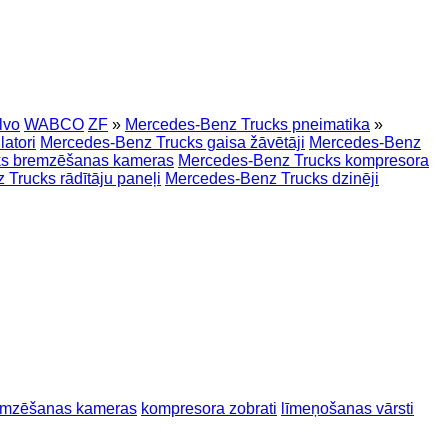
lvo
WABCO
ZF
»
Mercedes-Benz Trucks pneimatika
»
atori
Mercedes-Benz Trucks gaisa žāvētāji
Mercedes-Benz
ks bremzēšanas kameras
Mercedes-Benz Trucks kompresora
Trucks rādītāju paneļi
Mercedes-Benz Trucks dzinēji
emzēšanas kameras
kompresora zobrati
līmeņošanas vārsti