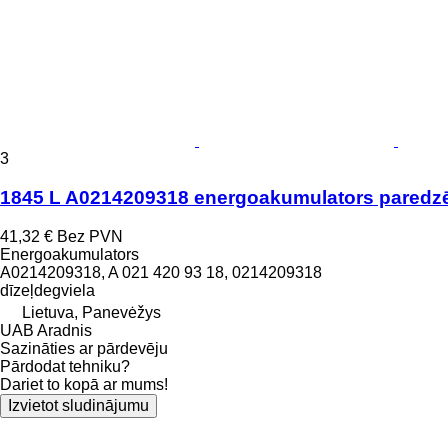
3
1845 L A0214209318 energoakumulators pared
41,32 €
Bez PVN
Energoakumulators
A0214209318, A 021 420 93 18, 0214209318
dīzeļdegviela
Lietuva, Panevėžys
UAB Aradnis
Sazināties ar pārdevēju
Pārdodat tehniku?
Dariet to kopā ar mums!
Izvietot sludinājumu