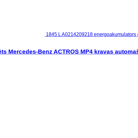
1845 L A0214209218 energoakumulators
zēts Mercedes-Benz ACTROS MP4 kravas automa