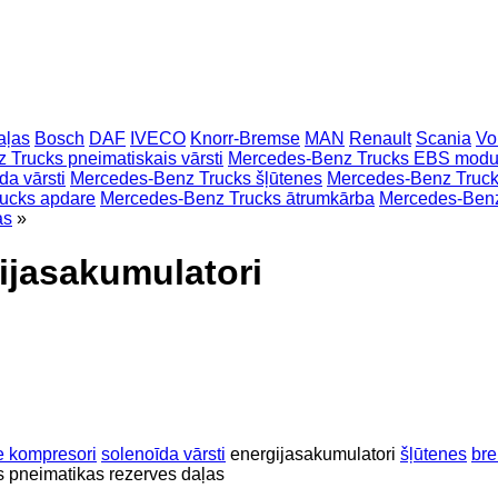
aļas
Bosch
DAF
IVECO
Knorr-Bremse
MAN
Renault
Scania
Vo
Trucks pneimatiskais vārsti
Mercedes-Benz Trucks EBS modul
a vārsti
Mercedes-Benz Trucks šļūtenes
Mercedes-Benz Truc
ucks apdare
Mercedes-Benz Trucks ātrumkārba
Mercedes-Benz 
as
»
ijasakumulatori
e kompresori
solenoīda vārsti
energijasakumulatori
šļūtenes
br
s pneimatikas rezerves daļas