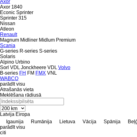
Axor
Axor 1840
Econic
Sprinter
Sprinter 315
Nissan
Atleon
Renault
Magnum
Midliner
Midlum
Premium
Scania
G-series
R-series
S-series
Solaris
Alpino
Urbino
Sorl
VDL Jonckheere
VDL
Volvo
B-series
FH
FM
FMX
VNL
WABCO
parādīt visu
Atrašanās vieta
Meklēšana rādiusā
Latvija
Eiropa
Igaunija
Rumānija
Lietuva
Vācija
Spānija
Beļģ
parādīt visu
citi