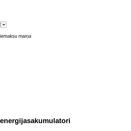
piemaksu
maiņa
energijasakumulatori