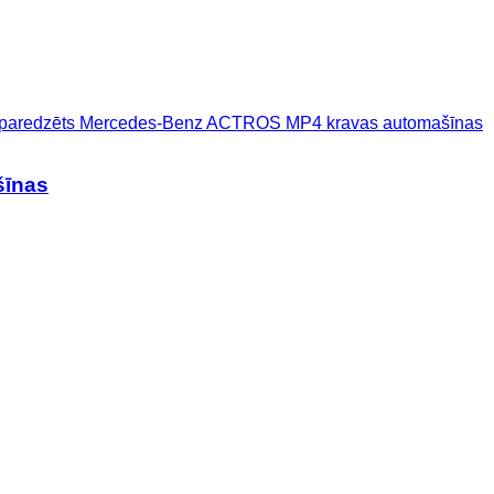
 paredzēts Mercedes-Benz ACTROS MP4 kravas automašīnas
šīnas