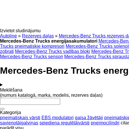
Izvietot sludinājumu
Autoline
»
Rezerves daļas
»
Mercedes-Benz Trucks rezerves d
Mercedes-Benz Trucks energijasakumulatori
Mercedes-Benz 
Trucks pneimatiskie kompresori
Mercedes-Benz Trucks solenoīd
zobrati
Mercedes-Benz Trucks vadības bloki
Mercedes-Benz Tr
Mercedes-Benz Trucks sensori
Mercedes-Benz Trucks sprausl
Mercedes-Benz Trucks energ
Meklēšana
(numurs katalogā, marka, modelis, rezerves daļas)
Kategorija
pneimatiskais vārsti
EBS modulatori
gaisa žāvētāji
pneimatiski
savienotājgalviņas
spiediena regulētājvārsti
pneimocilindri
cita
parādīt visu