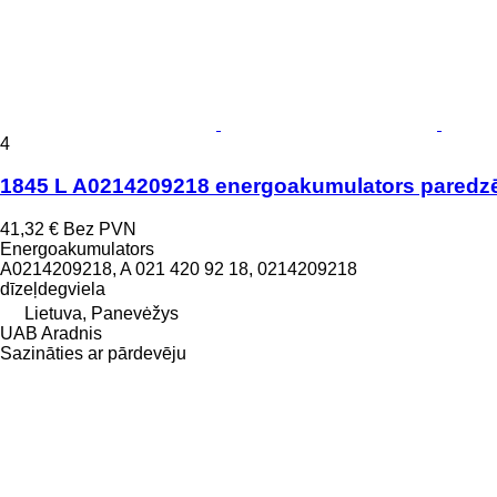
4
1845 L A0214209218 energoakumulators pared
41,32 €
Bez PVN
Energoakumulators
A0214209218, A 021 420 92 18, 0214209218
dīzeļdegviela
Lietuva, Panevėžys
UAB Aradnis
Sazināties ar pārdevēju