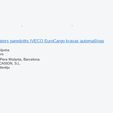
tors paredzēts IVECO EuroCargo kravas automašīnas
sījuma
rs
 Pere Molanta, Barcelona
ASION, S.L.
devēju