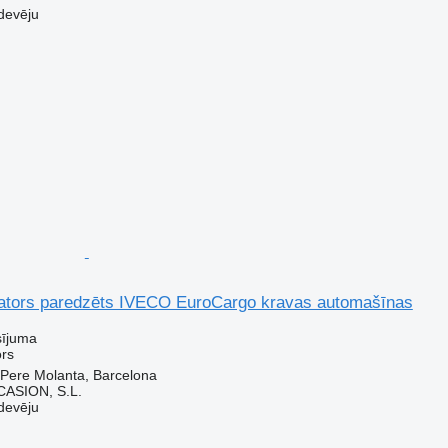
devēju
tors paredzēts IVECO EuroCargo kravas automašīnas
sījuma
rs
 Pere Molanta, Barcelona
ASION, S.L.
devēju