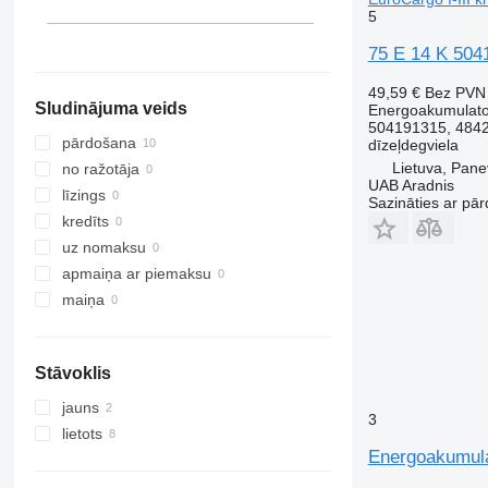
5
75 E 14 K 504
49,59 €
Bez PVN
Sludinājuma veids
Energoakumulato
504191315, 484
pārdošana
dīzeļdegviela
Lietuva, Pan
no ražotāja
UAB Aradnis
līzings
Sazināties ar pār
kredīts
uz nomaksu
apmaiņa ar piemaksu
maiņa
Stāvoklis
jauns
3
lietots
Energoakumula