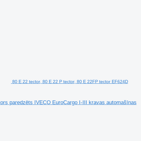
80 E 22 tector, 80 E 22 P tector, 80 E 22FP tector EF624D
ators paredzēts IVECO EuroCargo I-III kravas automašīnas