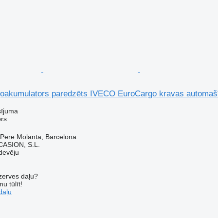
oakumulators paredzēts IVECO EuroCargo kravas automaš
sījuma
rs
 Pere Molanta, Barcelona
ASION, S.L.
devēju
ezerves daļu?
u tūlīt!
daļu