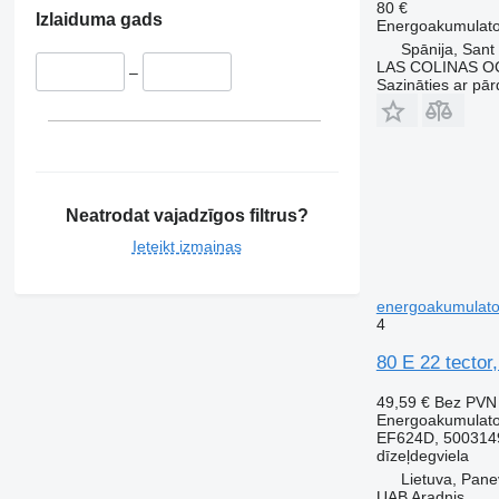
80 €
Izlaiduma gads
Energoakumulato
Spānija, Sant
LAS COLINAS OC
–
Sazināties ar pār
Neatrodat vajadzīgos filtrus?
Ieteikt izmaiņas
energoakumulator
4
80 E 22 tecto
49,59 €
Bez PVN
Energoakumulato
EF624D, 500314
dīzeļdegviela
Lietuva, Pan
UAB Aradnis