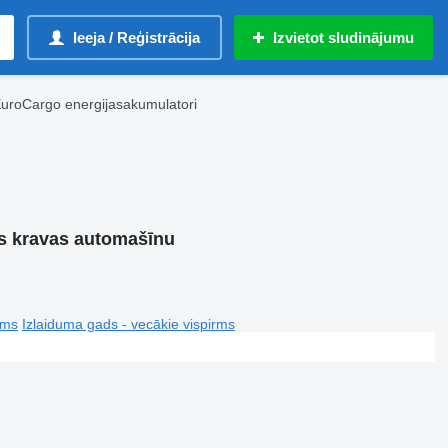
Ieeja / Reģistrācija
Izvietot sludinājumu
uroCargo energijasakumulatori
s kravas automašīnu
rms
Izlaiduma gads - vecākie vispirms