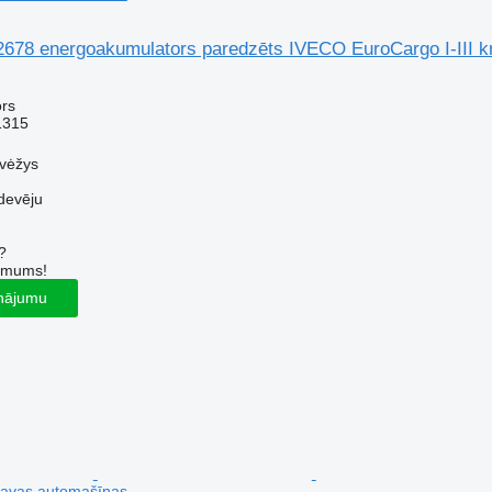
2678 energoakumulators paredzēts IVECO EuroCargo I-III 
rs
1315
evėžys
devēju
?
r mums!
inājumu
kravas automašīnas