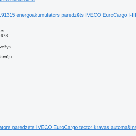
191315 energoakumulators paredzēts IVECO EuroCargo I-II
rs
2678
evėžys
devēju
tors paredzēts IVECO EuroCargo tector kravas automašīn