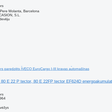
rs
 Pere Molanta, Barcelona
ASION, S.L.
devēju
s paredzēts IVECO EuroCargo I-III kravas automašīnas
r, 80 E 22 P tector, 80 E 22FP tector EF624D energoakumul
rs
964
evėžys