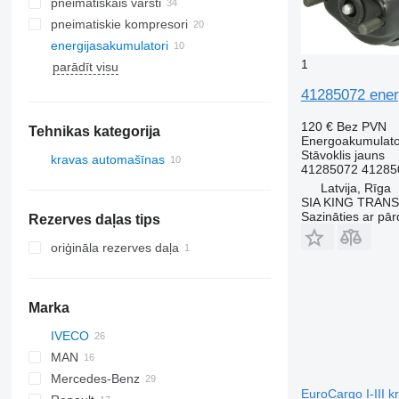
pneimatiskais vārsti
pneimatiskie kompresori
energijasakumulatori
1
parādīt visu
41285072 ene
120 €
Bez PVN
Tehnikas kategorija
Energoakumulato
Stāvoklis
jauns
kravas automašīnas
41285072 41285
Latvija, Rīga
SIA KING TRANS
Sazināties ar pār
Rezerves daļas tips
oriģināla rezerves daļa
Marka
IVECO
CF
MAN
LF
EuroCargo
Mercedes-Benz
XF
Stralis
L2000
EuroCargo 120
EuroCargo I-III 