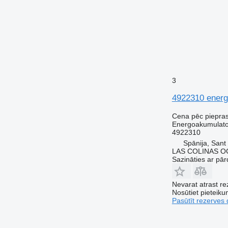
3
4922310 energ
Cena pēc piepra
Energoakumulato
4922310
Spānija, Sant
LAS COLINAS OC
Sazināties ar pār
Nevarat atrast r
Nosūtiet pieteikum
Pasūtīt rezerves 