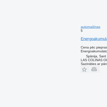
automašīnas
5
Energoakumula
Cena pēc piepra
Energoakumulato
Spānija, Sant
LAS COLINAS OC
Sazināties ar pār