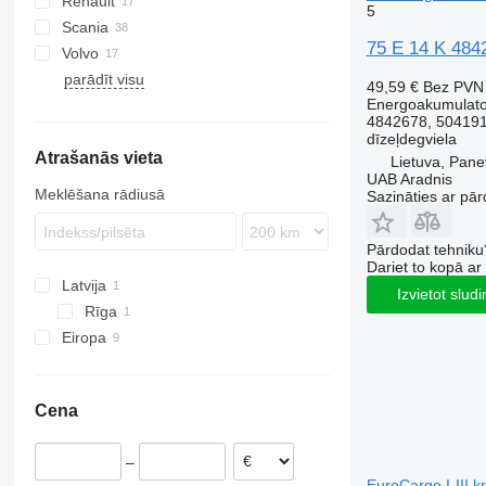
Renault
TGA
A-Class
Atleon
5
Scania
TGS
Actros
Magnum
75 E 14 K 484
Volvo
TGX
Atego
Midliner
R-series
parādīt visu
Sprinter
Midlum
S-series
FH
49,59 €
Bez PVN
Energoakumulato
Premium
FMX
4842678, 50419
VNL
dīzeļdegviela
Atrašanās vieta
Lietuva, Pan
UAB Aradnis
Meklēšana rādiusā
Sazināties ar pār
Pārdodat tehniku
Dariet to kopā a
Latvija
Izvietot slud
Rīga
Eiropa
Spānija
Lietuva
Cena
Polija
–
EuroCargo I-III 