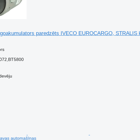
rgoakumulators paredzēts IVECO EUROCARGO, STRALIS k
rs
072,BT5800
devēju
kravas automašīnas