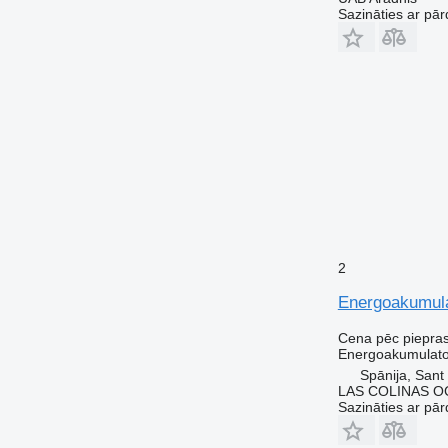
Sazināties ar pār
2
Energoakumula
Cena pēc piepra
Energoakumulato
Spānija, Sant
LAS COLINAS OC
Sazināties ar pār