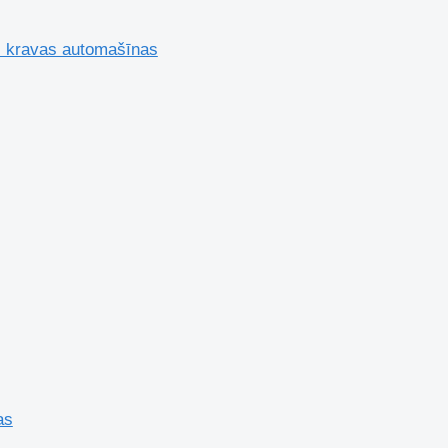
I kravas automašīnas
as