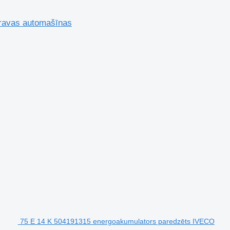
kravas automašīnas
75 E 14 K 504191315 energoakumulators paredzēts IVECO