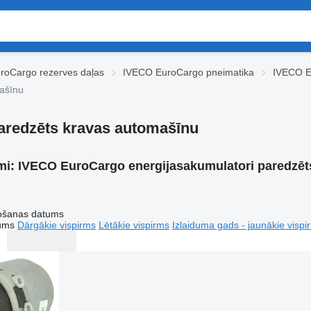
roCargo rezerves daļas
IVECO EuroCargo pneimatika
IVECO E
ašīnu
aredzēts kravas automašīnu
mi:
IVECO EuroCargo energijasakumulatori paredzēt
tošanas datums
tums
Dārgākie vispirms
Lētākie vispirms
Izlaiduma gads - jaunākie vispi