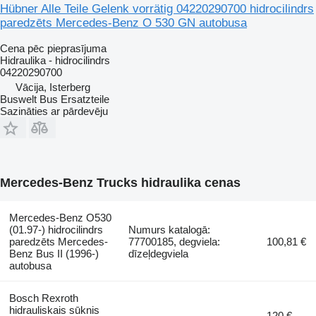
Hübner Alle Teile Gelenk vorrätig 04220290700 hidrocilindrs
paredzēts Mercedes-Benz O 530 GN autobusa
Cena pēc pieprasījuma
Hidraulika - hidrocilindrs
04220290700
Vācija, Isterberg
Buswelt Bus Ersatzteile
Sazināties ar pārdevēju
Mercedes-Benz Trucks hidraulika cenas
Mercedes-Benz O530
(01.97-) hidrocilindrs
Numurs katalogā:
paredzēts Mercedes-
77700185, degviela:
100,81 €
Benz Bus II (1996-)
dīzeļdegviela
autobusa
Bosch Rexroth
hidrauliskais sūknis
120 €