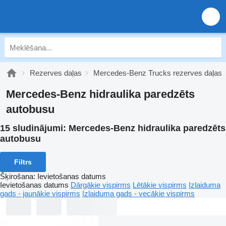
Rezerves daļas
Mercedes-Benz Trucks rezerves daļas
Mercedes-Benz hidraulika paredzēts
autobusu
15 sludinājumi:
Mercedes-Benz hidraulika paredzēts
autobusu
Filtrs
Šķirošana
:
Ievietošanas datums
Ievietošanas datums
Dārgākie vispirms
Lētākie vispirms
Izlaiduma
gads - jaunākie vispirms
Izlaiduma gads - vecākie vispirms