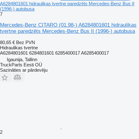
A6284801601 hidraulikas tvertne paredzēts Mercedes-Benz Bus II
(1996-) autobusa
7
Mercedes-Benz CITARO (01.98-) A6284801601 hidraulikas
tvertne paredzēts Mercedes-Benz Bus II (1996-) autobusa
80,65 €
Bez PVN
Hidraulikas tvertne
A6284801601 6284801601 6285400017 A6285400017
Igaunija, Tallinn
TruckParts Eesti OÜ
Sazināties ar pārdevēju
2