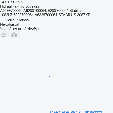
14 €
Bez PVN
Hidraulika - hidrocilindrs
A6299700064 A6299700064, 6299700064,Stabilus
1082LZ,6329700064,A6329700064,STABILUS 3087XR
Polija, Krakow
Nexobus.pl
Sazināties ar pārdevēju
MERCEDE-BENZ 4461950030