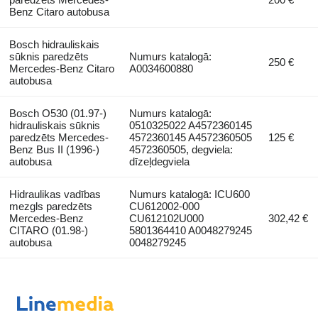
Benz Citaro autobusa
Bosch hidrauliskais
sūknis paredzēts
Numurs katalogā:
250 €
Mercedes-Benz Citaro
A0034600880
autobusa
Bosch O530 (01.97-)
Numurs katalogā:
hidrauliskais sūknis
0510325022 A4572360145
paredzēts Mercedes-
4572360145 A4572360505
125 €
Benz Bus II (1996-)
4572360505, degviela:
autobusa
dīzeļdegviela
Hidraulikas vadības
Numurs katalogā: ICU600
mezgls paredzēts
CU612002-000
Mercedes-Benz
CU612102U000
302,42 €
CITARO (01.98-)
5801364410 A0048279245
autobusa
0048279245