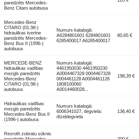
paredzēts Mercedes-
Benz Citaro autobusa
Mercedes-Benz
CITARO (01.98-)
Numurs katalogā:
hidraulikas tvertne
A6284801601 6284801601
80,65 €
paredzēts Mercedes-
6285400017 A6285400017
Benz Bus II (1996-)
autobusa
MERCEDE-BENZ
Numurs katalogā:
hidraulikas vadības
4461950030 4461950230
mezgls paredzēts
A0004467328 0004467328
198,39 €
Mercedes-Benz
0004461128 A0004461128
CITARO (01.98-)
1808100060
autobusa
A0014460028...
Hidraulikas vadības
Numurs katalogā:
mezgls paredzēts
6006341027, degviela:
136,40 €
Mercedes-Benz Bus II
dīzeļdegviela
(1996-) autobusa
Rexroth zobratu sūknis
paredzēts Mercedes-
200 €