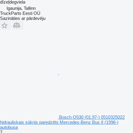
dīzeļdegviela
Igaunija, Tallinn
TruckParts Eesti OÜ
Sazināties ar pārdevēju
Bosch O530 (01.97-) 0510325022
hidrauliskais sūknis paredzēts Mercedes-Benz Bus II (1996-)
autobusa
7