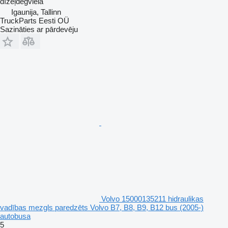
dīzeļdegviela
Igaunija, Tallinn
TruckParts Eesti OÜ
Sazināties ar pārdevēju
Volvo 15000135211 hidraulikas
vadības mezgls paredzēts Volvo B7, B8, B9, B12 bus (2005-)
autobusa
5