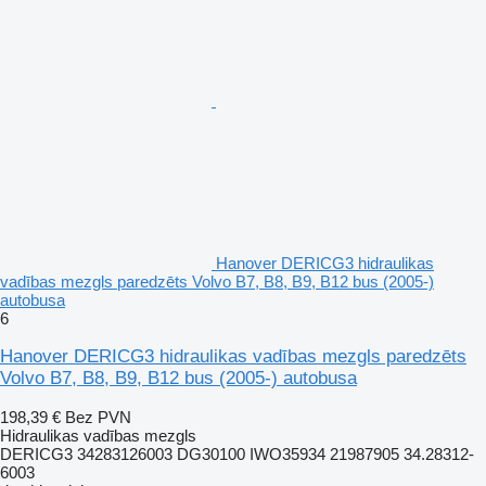
Hanover DERICG3 hidraulikas
vadības mezgls paredzēts Volvo B7, B8, B9, B12 bus (2005-)
autobusa
6
Hanover DERICG3 hidraulikas vadības mezgls paredzēts
Volvo B7, B8, B9, B12 bus (2005-) autobusa
198,39 €
Bez PVN
Hidraulikas vadības mezgls
DERICG3 34283126003 DG30100 IWO35934 21987905 34.28312-
6003