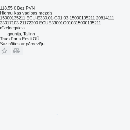
118,55 €
Bez PVN
Hidraulikas vadības mezgls
15000135211 ECU-E330.01-G01.03-15000135211 20814111
23017103 21172200 ECUE33001G010315000135211
dīzeļdegviela
Igaunija, Tallinn
TruckParts Eesti OÜ
Sazināties ar pārdevēju