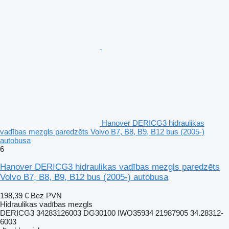
Hanover DERICG3 hidraulikas
vadības mezgls paredzēts Volvo B7, B8, B9, B12 bus (2005-)
autobusa
6
Hanover DERICG3 hidraulikas vadības mezgls paredzēts
Volvo B7, B8, B9, B12 bus (2005-) autobusa
198,39 €
Bez PVN
Hidraulikas vadības mezgls
DERICG3 34283126003 DG30100 IWO35934 21987905 34.28312-
6003