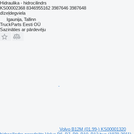
Hidraulika - hidrocilindrs
KS00002368 8346955162 3987646 3987648
dīzeļdegviela
Igaunija, Tallinn
TruckParts Eesti OÜ
Sazināties ar pārdevēju
Volvo B12M (01.99-) KS00001320