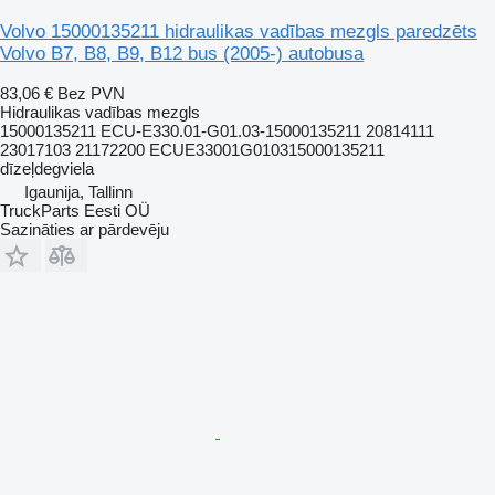
Volvo 15000135211 hidraulikas vadības mezgls paredzēts
Volvo B7, B8, B9, B12 bus (2005-) autobusa
83,06 €
Bez PVN
Hidraulikas vadības mezgls
15000135211 ECU-E330.01-G01.03-15000135211 20814111
23017103 21172200 ECUE33001G010315000135211
dīzeļdegviela
Igaunija, Tallinn
TruckParts Eesti OÜ
Sazināties ar pārdevēju