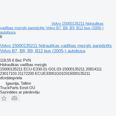
Volvo 15000135211 hidraulikas
vadības mezgls paredzēts Volvo B7, B8, B9, B12 bus (2005-)
autobusa
6
Volvo 15000135211 hidraulikas vadības mezgls paredzēts
Volvo B7, B8, B9, B12 bus (2005-) autobusa
118,55 €
Bez PVN
Hidraulikas vadības mezgls
15000135211 ECU-E330.01-G01.03-15000135211 20814111
23017103 21172200 ECUE33001G010315000135211
dīzeļdegviela
Igaunija, Tallinn
TruckParts Eesti OÜ
Sazināties ar pārdevēju