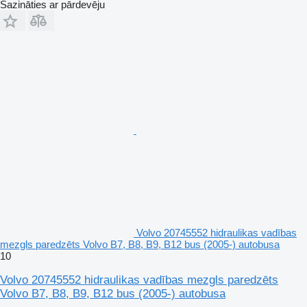
Sazināties ar pārdevēju
Volvo 20745552 hidraulikas vadības
mezgls paredzēts Volvo B7, B8, B9, B12 bus (2005-) autobusa
10
Volvo 20745552 hidraulikas vadības mezgls paredzēts
Volvo B7, B8, B9, B12 bus (2005-) autobusa