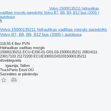
Volvo 15000135211 hidraulikas
vadības mezgls paredzēts Volvo B7, B8, B9, B12 bus (2005-)
autobusa
5
Volvo 15000135211 hidraulikas vadības mezgls paredzēts
Volvo B7, B8, B9, B12 bus (2005-) autobusa
118,55 €
Bez PVN
Hidraulikas vadības mezgls
15000135211 ECU-E330.01-G01.03-15000135211 20814111
23017103 21172200 ECUE33001G010315000135211
dīzeļdegviela
Igaunija, Tallinn
TruckParts Eesti OÜ
Sazināties ar pārdevēju