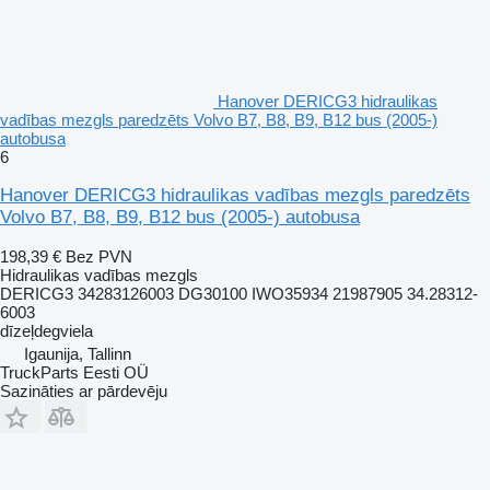
Hanover DERICG3 hidraulikas
vadības mezgls paredzēts Volvo B7, B8, B9, B12 bus (2005-)
autobusa
6
Hanover DERICG3 hidraulikas vadības mezgls paredzēts
Volvo B7, B8, B9, B12 bus (2005-) autobusa
198,39 €
Bez PVN
Hidraulikas vadības mezgls
DERICG3 34283126003 DG30100 IWO35934 21987905 34.28312-
6003
dīzeļdegviela
Igaunija, Tallinn
TruckParts Eesti OÜ
Sazināties ar pārdevēju