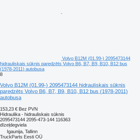
Volvo B12M (01.99-) 2095473144
hidrauliskais sūknis paredzēts Volvo B6, B7, B9, B10, B12 bus
(1978-2011) autobusa
8
Volvo B12M (01.99-) 2095473144 hidrauliskais sūknis
paredzēts Volvo B6, B7, B9, B10, B12 bus (1978-2011)
autobusa
153,23 €
Bez PVN
Hidraulika - hidrauliskais sūknis
2095473144 2095-473-144 116363
dīzeļdegviela
Igaunija, Tallinn
TruckParts Eesti OÜ