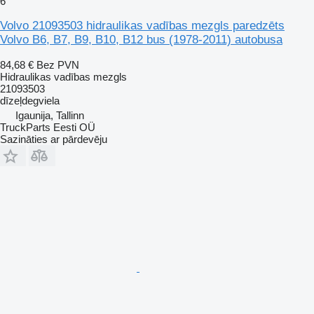
6
Volvo 21093503 hidraulikas vadības mezgls paredzēts
Volvo B6, B7, B9, B10, B12 bus (1978-2011) autobusa
84,68 €
Bez PVN
Hidraulikas vadības mezgls
21093503
dīzeļdegviela
Igaunija, Tallinn
TruckParts Eesti OÜ
Sazināties ar pārdevēju