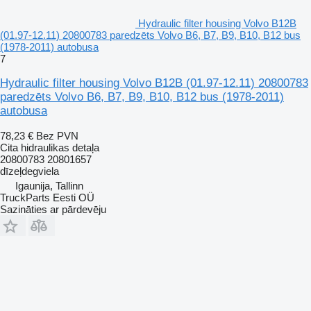
Hydraulic filter housing Volvo B12B
(01.97-12.11) 20800783 paredzēts Volvo B6, B7, B9, B10, B12 bus
(1978-2011) autobusa
7
Hydraulic filter housing Volvo B12B (01.97-12.11) 20800783
paredzēts Volvo B6, B7, B9, B10, B12 bus (1978-2011)
autobusa
78,23 €
Bez PVN
Cita hidraulikas detaļa
20800783 20801657
dīzeļdegviela
Igaunija, Tallinn
TruckParts Eesti OÜ
Sazināties ar pārdevēju