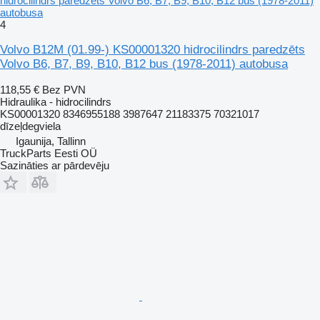
hidrocilindrs paredzēts Volvo B6, B7, B9, B10, B12 bus (1978-2011)
autobusa
4
Volvo B12M (01.99-) KS00001320 hidrocilindrs paredzēts
Volvo B6, B7, B9, B10, B12 bus (1978-2011) autobusa
118,55 €
Bez PVN
Hidraulika - hidrocilindrs
KS00001320 8346955188 3987647 21183375 70321017
dīzeļdegviela
Igaunija, Tallinn
TruckParts Eesti OÜ
Sazināties ar pārdevēju