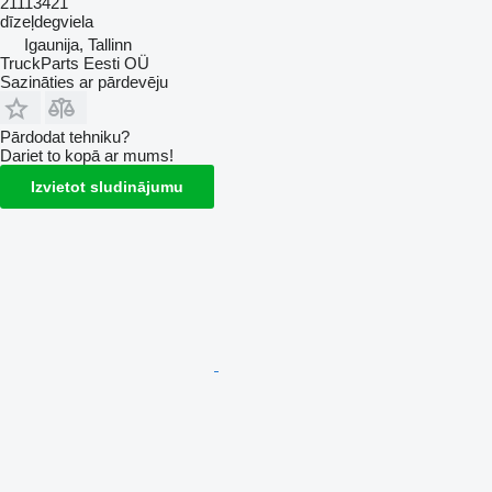
21113421
dīzeļdegviela
Igaunija, Tallinn
TruckParts Eesti OÜ
Sazināties ar pārdevēju
Pārdodat tehniku?
Dariet to kopā ar mums!
Izvietot sludinājumu