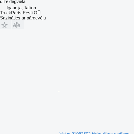
dīzeļdegviela
Igaunija, Tallinn
TruckParts Eesti OÜ
Sazināties ar pārdevēju
Volvo 21093503 hidraulikas vadības