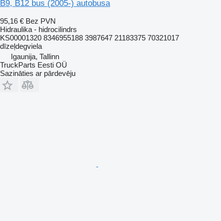
B9, B12 bus (2005-) autobusa
95,16 €
Bez PVN
Hidraulika - hidrocilindrs
KS00001320 8346955188 3987647 21183375 70321017
dīzeļdegviela
Igaunija, Tallinn
TruckParts Eesti OÜ
Sazināties ar pārdevēju