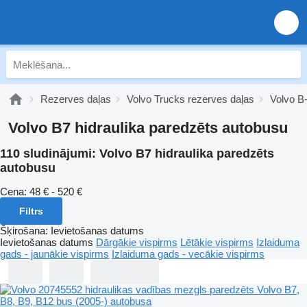
Rezerves daļas
Volvo Trucks rezerves daļas
Volvo B
Volvo B7 hidraulika paredzēts autobusu
110 sludinājumi:
Volvo B7 hidraulika paredzēts
autobusu
Cena:
48 € - 520 €
Filtrs
Šķirošana
:
Ievietošanas datums
Ievietošanas datums
Dārgākie vispirms
Lētākie vispirms
Izlaiduma
gads - jaunākie vispirms
Izlaiduma gads - vecākie vispirms