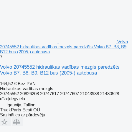
Volvo
20745552 hidraulikas vadības mezgls paredzēts Volvo B7, B8, B9,
B12 bus (2005-) autobusa
7
Volvo 20745552 hidraulikas vadības mezgls paredzēts
Volvo B7, B8, B9, B12 bus (2005-) autobusa
164,52 €
Bez PVN
Hidraulikas vadības mezgls
20745552 20826208 20747617 20747607 21043938 21480528
dīzeļdegviela
Igaunija, Tallinn
TruckParts Eesti OÜ
Sazināties ar pārdevēju