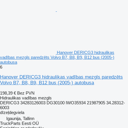
Hanover DERICG3 hidraulikas
vadības mezgls paredzēts Volvo B7, B8, B9, B12 bus (2005-)
autobusa
6
Hanover DERICG3 hidraulikas vadības mezgls paredzēts
Volvo B7, B8, B9, B12 bus (2005-) autobusa
198,39 €
Bez PVN
Hidraulikas vadības mezgls
DERICG3 34283126003 DG30100 IWO35934 21987905 34.28312-
6003
dīzeļdegviela
Igaunija, Tallinn
TruckParts Eesti OÜ