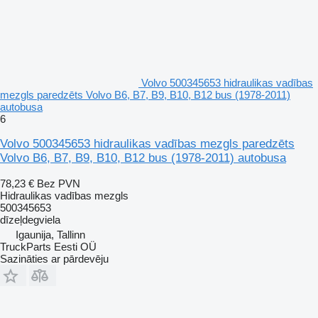
Volvo 500345653 hidraulikas vadības
mezgls paredzēts Volvo B6, B7, B9, B10, B12 bus (1978-2011)
autobusa
6
Volvo 500345653 hidraulikas vadības mezgls paredzēts
Volvo B6, B7, B9, B10, B12 bus (1978-2011) autobusa
78,23 €
Bez PVN
Hidraulikas vadības mezgls
500345653
dīzeļdegviela
Igaunija, Tallinn
TruckParts Eesti OÜ
Sazināties ar pārdevēju