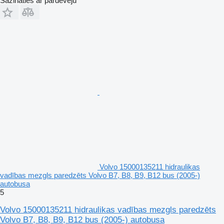
Sazināties ar pārdevēju
Volvo 15000135211 hidraulikas
vadības mezgls paredzēts Volvo B7, B8, B9, B12 bus (2005-)
autobusa
5
Volvo 15000135211 hidraulikas vadības mezgls paredzēts
Volvo B7, B8, B9, B12 bus (2005-) autobusa