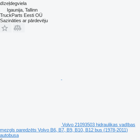
dīzeļdegviela
Igaunija, Tallinn
TruckParts Eesti OÜ
Sazināties ar pārdevēju
Volvo 21093503 hidraulikas vadības
mezgls paredzēts Volvo B6, B7, B9, B10, B12 bus (1978-2011)
autobusa