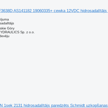
F3638D AS141182 19060335+ cewka 12VDC hidrosadalītājs
sījuma
sadalītājs
wskie Góry
DRAULICS Sp. z o.o.
devēju
N 1sek 2131 hidrosadalītājs paredzēts Schmidt uzkopšana