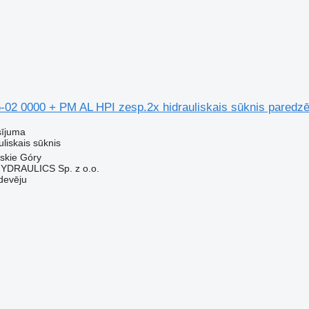
-02 0000 + PM AL HPI zesp.2x hidrauliskais sūknis pared
sījuma
uliskais sūknis
wskie Góry
DRAULICS Sp. z o.o.
devēju