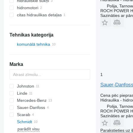
hidrauliskie sūkņi
Polija, Tarno
hidromotori
ROCH POWER HY
citas hidraulikas detaļas
Sazināties ar pār
Tehnikas kategorija
komunālā tehnika
ceļu tīrīšanas tehnika
sniega tīrītāji
Marka
uzkopšanas mašīnas
1
Sauer-Danfoss
Johnston
CityCat
CF
EuroCargo
Linde
LF
C
Cena pēc piepra
Hidraulika - hidr
Mercedes-Benz
D-series
Polija, Tarno
Sauer-Danfoss
H-series
Atego
ROCH POWER HY
Scarab
K-series
Econic
Sazināties ar pār
Schmidt
W-series
Unimog
parādīt visu
Parakstieties uz 