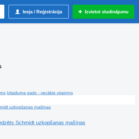
Ieeja / Reģistrācija
Izvietot sludinājumu
s
rms
Izlaiduma gads - vecākie vispirms
redzēts Schmidt uzkopšanas mašīnas