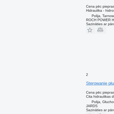
Cena pēc piepra
Hidraulika - hidro
Polija, Tarno
ROCH POWER HY
Sazināties ar pār
2
Sterowanie płu
Cena pēc piepra
Cita hidraulikas d
Polija, Głucho
JARDS
Sazināties ar pār