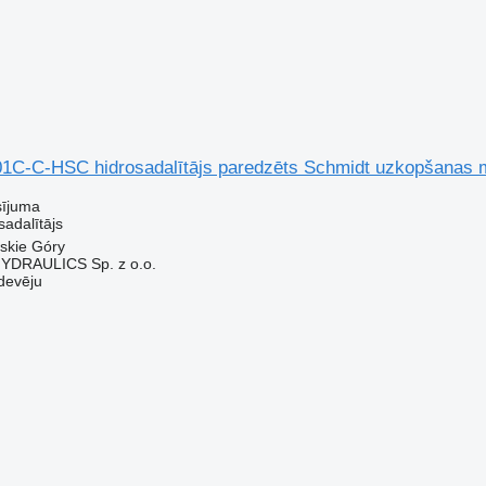
1C-C-HSC hidrosadalītājs paredzēts Schmidt uzkopšanas 
sījuma
sadalītājs
wskie Góry
DRAULICS Sp. z o.o.
devēju