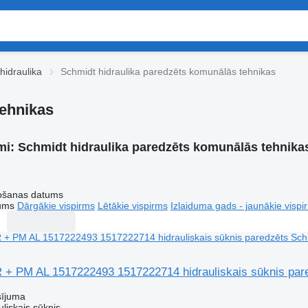
hidraulika
Schmidt hidraulika paredzēts komunālās tehnikas
tehnikas
mi:
Schmidt hidraulika paredzēts komunālās tehnika
tošanas datums
tums
Dārgākie vispirms
Lētākie vispirms
Izlaiduma gads - jaunākie vispi
 + PM AL 1517222493 1517222714 hidrauliskais sūknis pa
sījuma
uliskais sūknis