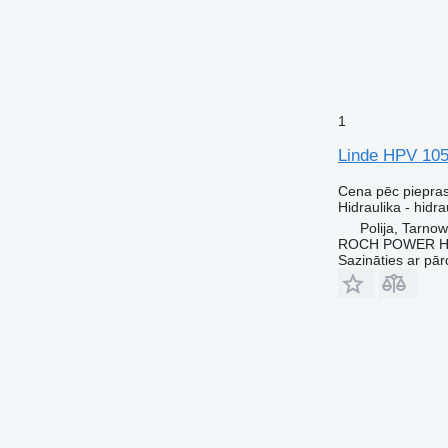
1
Linde HPV 105
Cena pēc piepra
Hidraulika - hidra
Polija, Tarno
ROCH POWER HY
Sazināties ar pār