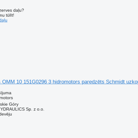
ezerves daļu?
u tūlīt!
daļu
s OMM 10 151G0296 3 hidromotors paredzēts Schmidt uzk
sījuma
omotors
wskie Góry
DRAULICS Sp. z o.o.
devēju