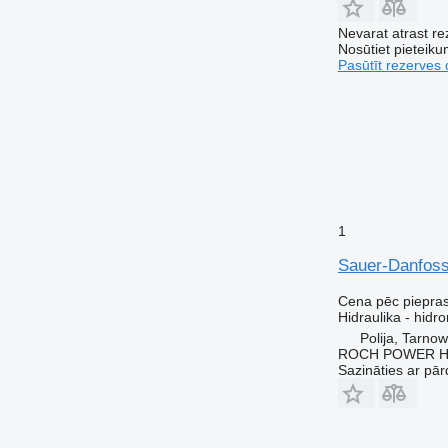
Nevarat atrast r
Nosūtiet pieteikum
Pasūtīt rezerves 
1
Sauer-Danfos
Cena pēc piepra
Hidraulika - hidr
Polija, Tarno
ROCH POWER HY
Sazināties ar pār