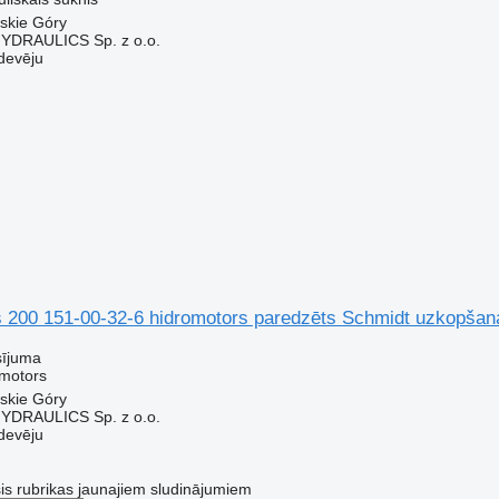
wskie Góry
DRAULICS Sp. z o.o.
devēju
 200 151-00-32-6 hidromotors paredzēts Schmidt uzkopša
sījuma
omotors
wskie Góry
DRAULICS Sp. z o.o.
devēju
šis rubrikas jaunajiem sludinājumiem