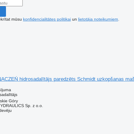
ekrītat mūsu
konfidencialitātes politikai
un
lietotāja noteikumiem
.
CZEŃ hidrosadalītājs paredzēts Schmidt uzkopšanas ma
sījuma
sadalītājs
wskie Góry
DRAULICS Sp. z o.o.
devēju