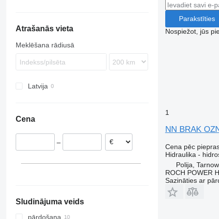
Parakstīties
Atrašanās vieta
Nospiežot, jūs pi
Meklēšana rādiusā
Latvija
1
Cena
NN BRAK OZNA
–
Cena pēc piepra
Hidraulika - hidro
Polija, Tarno
ROCH POWER HY
Sazināties ar pār
Sludinājuma veids
pārdošana