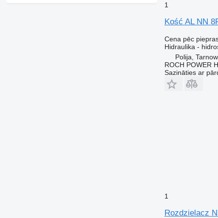
1
Kość AL NN 8
Cena pēc piepra
Hidraulika - hidro
Polija, Tarno
ROCH POWER HY
Sazināties ar pār
1
Rozdzielacz N