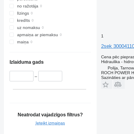
no ražotāja
līzings
kredīts
uz nomaksu
apmaiņa ar piemaksu
1
maiņa
2sek 30004110
Cena pēc piepra
Hidraulika - hidro
Izlaiduma gads
Polija, Tarno
ROCH POWER HY
–
Sazināties ar pār
Neatrodat vajadzīgos filtrus?
Ieteikt izmaiņas