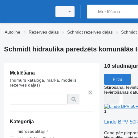
Autoline
Rezerves daļas
Schmidt rezerves daļas
Schmidt 
Schmidt hidraulika paredzēts komunālās 
10 sludināju
Meklēšana
Filtrs
(numurs katalogā, marka, modelis,
rezerves daļas)
Šķirošana
:
Ievie
Ievietošanas da
1
Linde BPV 50R
Kategorija
hidrosadalītāji
Cena pēc piepra
Hidraulika - hidra