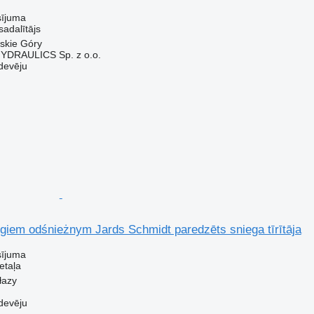
sījuma
sadalītājs
wskie Góry
DRAULICS Sp. z o.o.
devēju
giem odśnieżnym Jards Schmidt paredzēts sniega tīrītāja
sījuma
etaļa
łazy
devēju