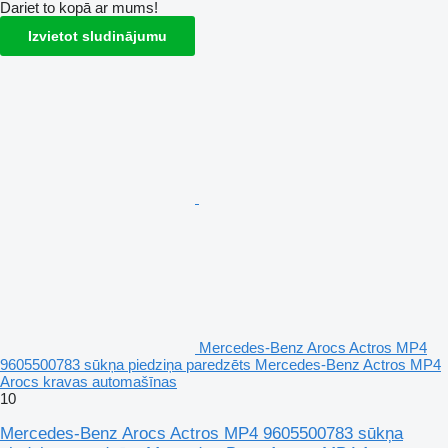
Dariet to kopā ar mums!
Izvietot sludinājumu
Mercedes-Benz Arocs Actros MP4
9605500783 sūkņa piedziņa paredzēts Mercedes-Benz Actros MP4
Arocs kravas automašīnas
10
Mercedes-Benz Arocs Actros MP4 9605500783 sūkņa