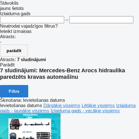
Stāvoklis
jauns
lietots
Izlaiduma gads
–
Neatrodat vajadzīgos filtrus?
Ieteikt izmaiņas
Atrasts:
-
parādīt
Atrasts:
7 sludinājumi
Parādīt
7 sludinājumi:
Mercedes-Benz Arocs hidraulika
paredzēts kravas automašīnu
Filtrs
Šķirošana
:
Ievietošanas datums
Ievietošanas datums
Dārgākie vispirms
Lētākie vispirms
Izlaiduma
gads - jaunākie vispirms
Izlaiduma gads - vecākie vispirms