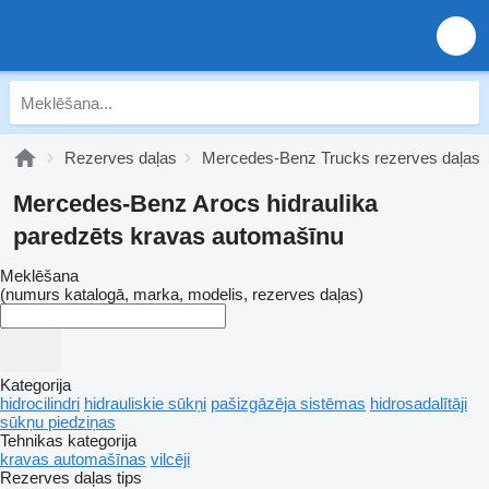
Rezerves daļas
Mercedes-Benz Trucks rezerves daļas
Mercedes-Benz Arocs hidraulika
paredzēts kravas automašīnu
Meklēšana
(numurs katalogā, marka, modelis, rezerves daļas)
Kategorija
hidrocilindri
hidrauliskie sūkņi
pašizgāzēja sistēmas
hidrosadalītāji
sūkņu piedziņas
Tehnikas kategorija
kravas automašīnas
vilcēji
Rezerves daļas tips