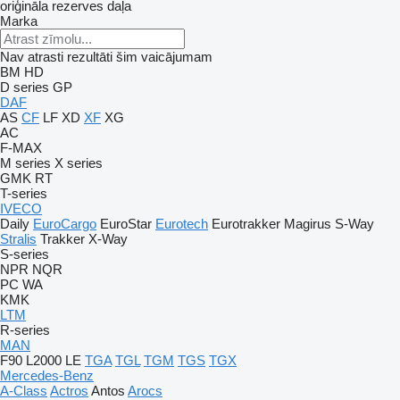
oriģināla rezerves daļa
Marka
Nav atrasti rezultāti šim vaicājumam
BM
HD
D series
GP
DAF
AS
CF
LF
XD
XF
XG
AC
F-MAX
M series
X series
GMK
RT
T-series
IVECO
Daily
EuroCargo
EuroStar
Eurotech
Eurotrakker
Magirus
S-Way
Stralis
Trakker
X-Way
S-series
NPR
NQR
PC
WA
KMK
LTM
R-series
MAN
F90
L2000
LE
TGA
TGL
TGM
TGS
TGX
Mercedes-Benz
A-Class
Actros
Antos
Arocs