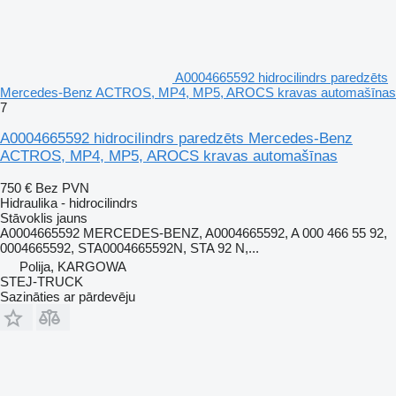
A0004665592 hidrocilindrs paredzēts
Mercedes-Benz ACTROS, MP4, MP5, AROCS kravas automašīnas
7
A0004665592 hidrocilindrs paredzēts Mercedes-Benz
ACTROS, MP4, MP5, AROCS kravas automašīnas
750 €
Bez PVN
Hidraulika - hidrocilindrs
Stāvoklis
jauns
A0004665592 MERCEDES-BENZ, A0004665592, A 000 466 55 92,
0004665592, STA0004665592N, STA 92 N,...
Polija, KARGOWA
STEJ-TRUCK
Sazināties ar pārdevēju