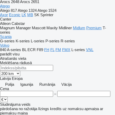
Arocs 2648
Arocs 2651
Atego
Atego 817
Atego 1324
Atego 1524
Axor
Econic
LK
MB
SK
Sprinter
Canter
Atleon
Cabstar
Magnum
Manager
Mascott
Maxity
Midliner
Midlum
Premium
T-
series
Scania
G-series
K-series
L-series
P-series
R-series
Volvo
840
A-series
BL
ECR
F89
FH
FL
FM
FMX
L-series
VNL
parādīt visu
Atrašanās vieta
Meklēšana rādiusā
Latvija
Eiropa
Polija
Igaunija
Rumānija
Vācija
Cena
–
Sludinājuma veids
pārdošana
no ražotāja
līzings
kredīts
uz nomaksu
apmaiņa ar
piemaksu
maiņa