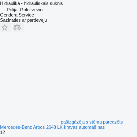
Hidraulika - hidrauliskais sūknis
Polija, Goleczewo
Gendera Service
Sazināties ar pārdevēju
pašizgāzēja sistēma paredzēts
Mercedes-Benz Arocs 2648 LK kravas automašīnas
12