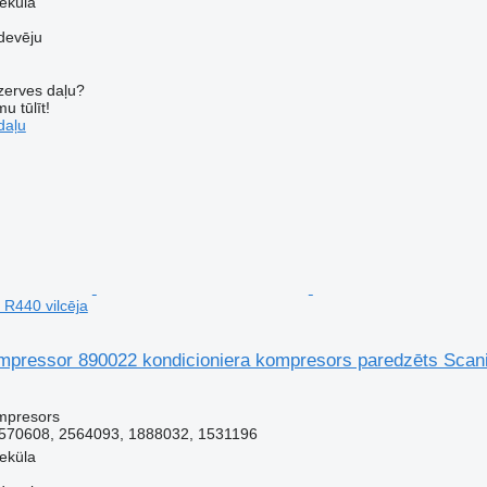
veküla
devēju
ezerves daļu?
u tūlīt!
daļu
 R440 vilcēja
mpressor 890022 kondicioniera kompresors paredzēts Scani
mpresors
570608, 2564093, 1888032, 1531196
veküla