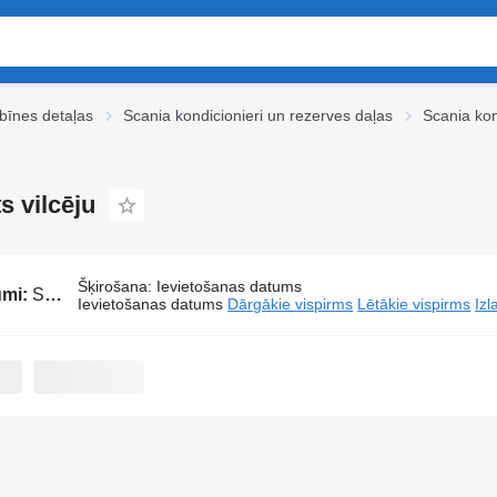
bīnes detaļas
Scania kondicionieri un rezerves daļas
Scania kon
s vilcēju
Šķirošana
:
Ievietošanas datums
umi:
Scania kondicioniera kompresori paredzēts vilcēju
Ievietošanas datums
Dārgākie vispirms
Lētākie vispirms
Izl