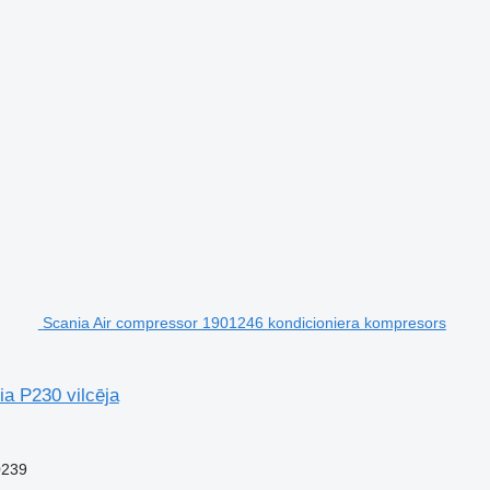
Scania Air compressor 1901246 kondicioniera kompresors
a P230 vilcēja
0239