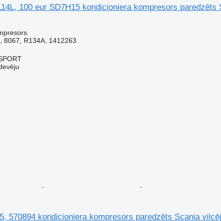
114L, 100 eur SD7H15 kondicioniera kompresors paredzēts S
mpresors
 8067, R134A, 1412263
SPORT
devēju
, 570894 kondicioniera kompresors paredzēts Scania vilcē