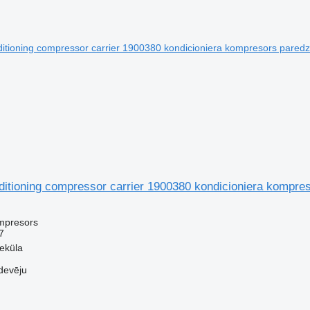
ditioning compressor carrier 1900380 kondicioniera kompre
mpresors
7
veküla
devēju