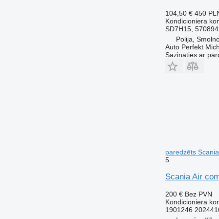
104,50 €
450 PL
Kondicioniera ko
SD7H15, 570894
Polija, Smoln
Auto Perfekt Mic
Sazināties ar pār
paredzēts Scania
5
Scania Air co
200 €
Bez PVN
Kondicioniera ko
1901246 202441