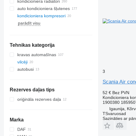
kondicioniera radiatori
auto kondicioniera šļutenes
kondicioniera kompresori
parādīt visu
Tehnikas kategorija
kravas automašīnas
vilcēji
autobusi
3
Scania Air con
Rezerves daļas tips
52 €
Bez PVN
Kondicioniera ko
oriģināla rezerves daļa
1900380 185950
Igaunija, Kõr
TSvaruosad
Sazināties ar pār
Marka
DAF