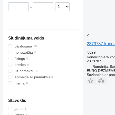
Nīderlande
–
2
Sludinājuma veids
2379787 kondi
pārdošana
no ražotāja
550 €
Kondicioniera ko
līzings
2379787
kredīts
Rumānija, Ba
EURO DEZMEMB
uz nomaksu
Sazināties ar pār
apmaiņa ar piemaksu
maiņa
Stāvoklis
jauns
lietots