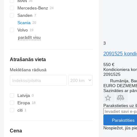
MAN
CF
Stralis
Mercedes-Benz
LF
Trakker
Lion's series
Sanden
XF
TGA
Actros
Kerax
Scania
XG
TGL
Antos
Midlum
Volvo
TGM
Arocs
Premium
P-series
parādīt visu
TGS
Atego
R-series
FH
P230
3
TGX
T-series
FL
P380
R410
FMX
R420
2091525 kondi
Atrašanās vieta
VNL
R440
550 €
R450
Kondicioniera ko
Meklēšana rādiusā
R460
2091525
Rumānija, Ba
EURO DEZMEMB
Sazināties ar pār
Latvija
Eiropa
Parakstieties uz 
citi
Igaunija
Lietuva
Ukraina
Parakstīties
Rumānija
Nospiežot, jūs pi
Cena
Polija