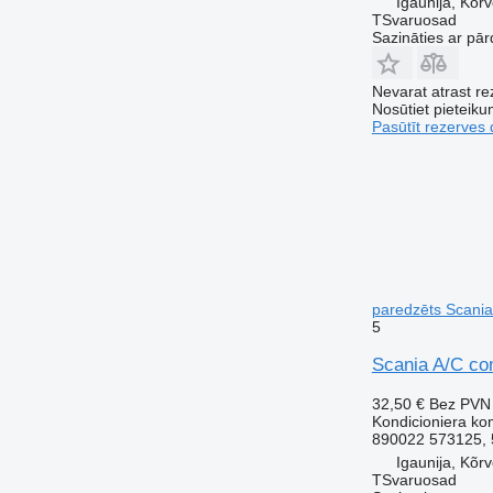
Igaunija, Kõr
TSvaruosad
Sazināties ar pār
Nevarat atrast r
Nosūtiet pieteikum
Pasūtīt rezerves 
paredzēts Scania
5
Scania A/C co
32,50 €
Bez PVN
Kondicioniera ko
890022 573125, 
Igaunija, Kõr
TSvaruosad