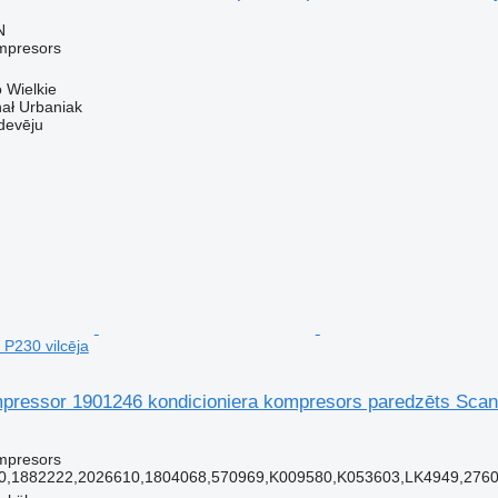
N
mpresors
o Wielkie
hał Urbaniak
devēju
 P230 vilcēja
mpressor 1901246 kondicioniera kompresors paredzēts Scani
mpresors
0,1882222,2026610,1804068,570969,K009580,K053603,LK4949,276