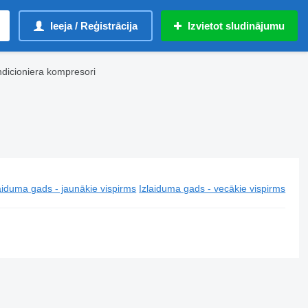
Ieeja / Reģistrācija
Izvietot sludinājumu
dicioniera kompresori
aiduma gads - jaunākie vispirms
Izlaiduma gads - vecākie vispirms