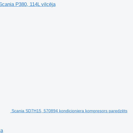
cania P380, 114L vilcēja
Scania SD7H15, 570894 kondicioniera kompresors paredzēts
ja