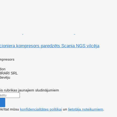
cioniera kompresors paredzēts Scania NGS vilcēja
mpresors
don
RARI SRL
devēju
šis rubrikas jaunajiem sludinājumiem
ekrītat mūsu
konfidencialitātes politikai
un
lietotāja noteikumiem
.