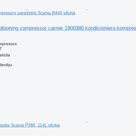
mpresors paredzēts Scania R440 vilcēja
ditioning compressor carrier 1900380 kondicioniera kompre
mpresors
7
veküla
devēju
zēts Scania P380, 114L vilcēja