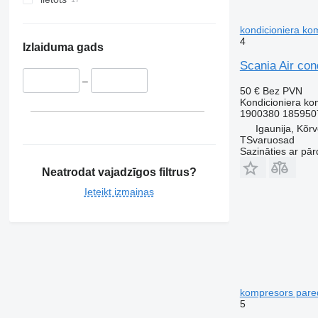
kondicioniera ko
4
Izlaiduma gads
Scania Air con
–
50 €
Bez PVN
Kondicioniera ko
1900380 185950
Igaunija, Kõr
TSvaruosad
Sazināties ar pār
Neatrodat vajadzīgos filtrus?
Ieteikt izmaiņas
kompresors pared
5