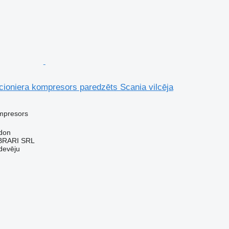
cioniera kompresors paredzēts Scania vilcēja
mpresors
don
RARI SRL
devēju