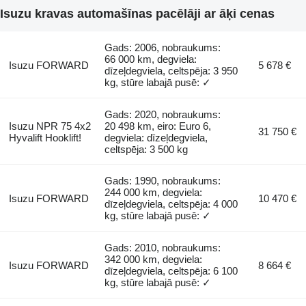
Isuzu kravas automašīnas pacēlāji ar āķi cenas
Gads: 2006, nobraukums:
66 000 km, degviela:
Isuzu FORWARD
5 678 €
dīzeļdegviela, celtspēja: 3 950
kg, stūre labajā pusē: ✓
Gads: 2020, nobraukums:
Isuzu NPR 75 4x2
20 498 km, eiro: Euro 6,
31 750 €
Hyvalift Hooklift!
degviela: dīzeļdegviela,
celtspēja: 3 500 kg
Gads: 1990, nobraukums:
244 000 km, degviela:
Isuzu FORWARD
10 470 €
dīzeļdegviela, celtspēja: 4 000
kg, stūre labajā pusē: ✓
Gads: 2010, nobraukums:
342 000 km, degviela:
Isuzu FORWARD
8 664 €
dīzeļdegviela, celtspēja: 6 100
kg, stūre labajā pusē: ✓