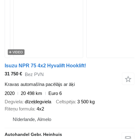
VIDEO
Isuzu NPR 75 4x2 Hyvalift Hooklift!
31 750 €
Bez PVN
Kravas automašīna pacēlājs ar āķi
2020
20 498 km
Euro 6
Degviela
dīzeļdegviela
Celtspēja
3 500 kg
Riteņu formula
4x2
Nīderlande, Almelo
Autohandel Gebr. Heinhuis