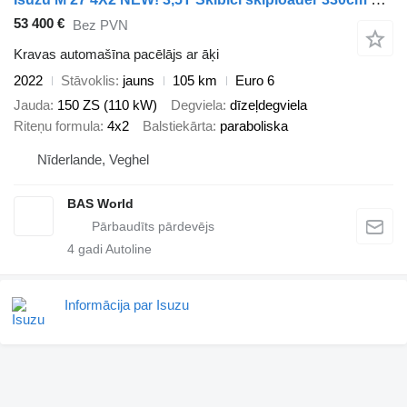
53 400 €
Bez PVN
Kravas automašīna pacēlājs ar āķi
2022
Stāvoklis
jauns
105 km
Euro 6
Jauda
150 ZS (110 kW)
Degviela
dīzeļdegviela
Riteņu formula
4x2
Balstiekārta
paraboliska
Nīderlande, Veghel
BAS World
4
gadi Autoline
Informācija par Isuzu