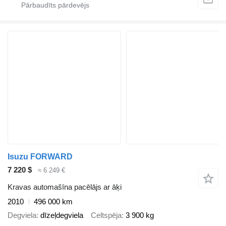
Isuzu FORWARD
7 220 $
≈ 6 249 €
Kravas automašīna pacēlājs ar āķi
2010
496 000 km
Degviela
dīzeļdegviela
Celtspēja
3 900 kg