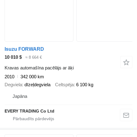
Isuzu FORWARD
10 010 $
≈ 8 664 €
Kravas automašīna pacēlājs ar āķi
2010
342 000 km
Degviela
dīzeļdegviela
Celtspēja
6 100 kg
Japāna
EVERY TRADING Co Ltd