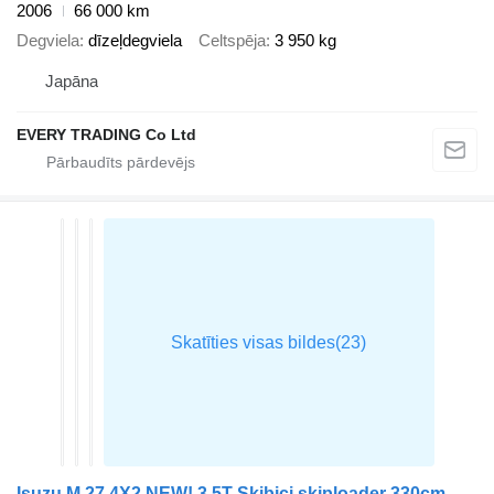
2006
66 000 km
Degviela
dīzeļdegviela
Celtspēja
3 950 kg
Japāna
EVERY TRADING Co Ltd
Isuzu M 27 4X2 NEW! 3,5T Skibici skiploader 330cm Euro 6