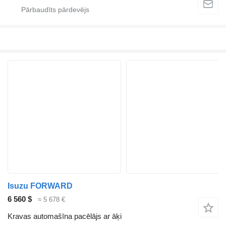
Isuzu FORWARD
6 560 $
≈ 5 678 €
Kravas automašīna pacēlājs ar āķi