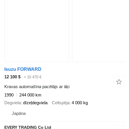
Isuzu FORWARD
12 100 $
≈ 10 470 €
Kravas automašīna pacēlājs ar āķi
1990
244 000 km
Degviela
dīzeļdegviela
Celtspēja
4 000 kg
Japāna
EVERY TRADING Co Ltd