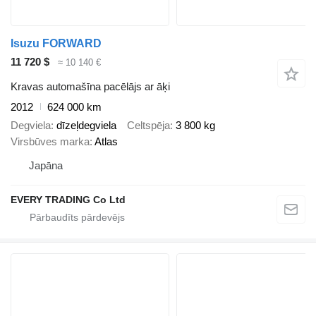
Isuzu FORWARD
11 720 $
≈ 10 140 €
Kravas automašīna pacēlājs ar āķi
2012
624 000 km
Degviela
dīzeļdegviela
Celtspēja
3 800 kg
Virsbūves marka
Atlas
Japāna
EVERY TRADING Co Ltd