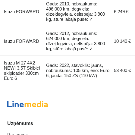
Gads: 2010, nobraukums:
496 000 km, degviela:
Isuzu FORWARD
6 249 €
dīzeļdegviela, celtspēja: 3 900
kg, stūre labajā pusē: ✓
Gads: 2012, nobraukums:
624 000 km, degviela:
Isuzu FORWARD
10 140 €
dīzeļdegviela, celtspēja: 3 800
kg, stūre labajā pusē: ✓
Isuzu M 27 4X2
Gads: 2022, stāvoklis: jauns,
NEW! 3,5T Skibici
nobraukums: 105 km, eiro: Euro
53 400 €
skiploader 330cm
6, jauda: 150 ZS (110 kW)
Euro 6
Uzņēmums
Par mums