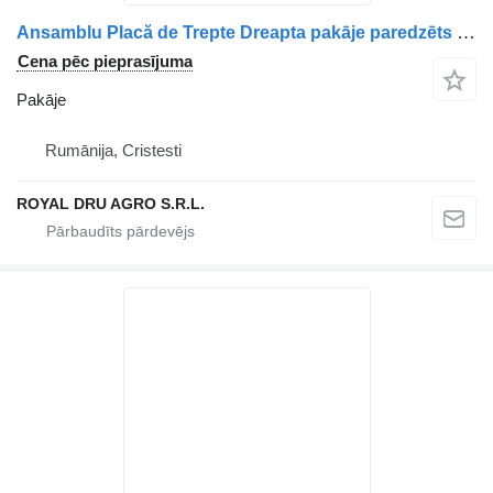
Ansamblu Placă de Trepte Dreapta pakāje paredzēts Volvo 82151654/82151656/82141521/82355197 kravas automašīnas
Cena pēc pieprasījuma
Pakāje
Rumānija, Cristesti
ROYAL DRU AGRO S.R.L.