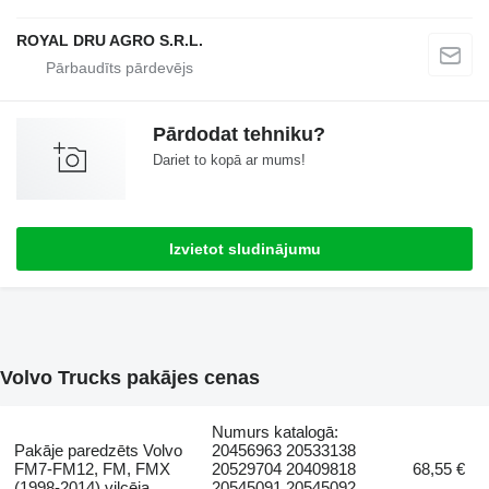
ROYAL DRU AGRO S.R.L.
Pārdodat tehniku?
Dariet to kopā ar mums!
Izvietot sludinājumu
Volvo Trucks pakājes cenas
Numurs katalogā:
Pakāje paredzēts Volvo
20456963 20533138
FM7-FM12, FM, FMX
20529704 20409818
68,55 €
(1998-2014) vilcēja
20545091 20545092,