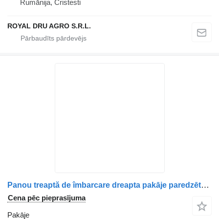
Rumānija, Cristesti
ROYAL DRU AGRO S.R.L.
Panou treaptă de îmbarcare dreapta pakāje paredzēts Volvo 3175928 kravas automašīnas
Cena pēc pieprasījuma
Pakāje