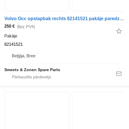
Volvo Occ opstapbak rechts 82141521 pakāje paredzēts kravas automašīnas
250 €
Bez PVN
Pakāje
82141521
Beļģija, Bree
Smeets & Zonen Spare Parts