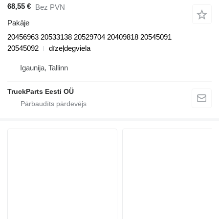
68,55 €
Bez PVN
Pakāje
20456963 20533138 20529704 20409818 20545091
20545092
dīzeļdegviela
Igaunija, Tallinn
TruckParts Eesti OÜ