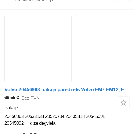
Volvo 20456963 pakāje paredzēts Volvo FM7-FM12, FM, FMX (1998-2014) vilcēja
68,55 €
Bez PVN
Pakāje
20456963 20533138 20529704 20409818 20545091
20545092
dīzeļdegviela