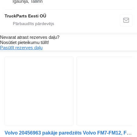
Igaunija, Tallinn
TruckParts Eesti OÜ
Nevarat atrast rezerves daļu?
Nosūtiet pieteikumu tūlīt!
Pasūtīt rezerves daļu
Volvo 20456963 pakāje paredzēts Volvo FM7-FM12, FM, FMX (1998-2014) vilcēja