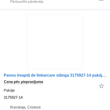
Panou treaptă de îmbarcare stânga 3175927-14 pakāje paredzēts Volvo kravas automašīnas
Cena pēc pieprasījuma
Pakāje
3175927-14
Rumānija, Cristesti