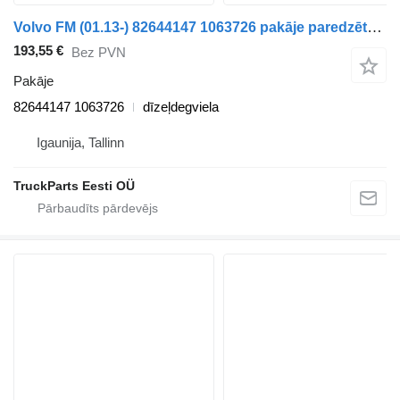
Volvo FM (01.13-) 82644147 1063726 pakāje paredzēts Volvo FH, FM, FMX-4 series (2013-) vilcēja
193,55 €
Bez PVN
Pakāje
82644147 1063726
dīzeļdegviela
Igaunija, Tallinn
TruckParts Eesti OÜ