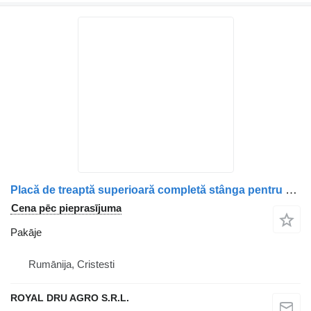
Placă de treaptă superioară completă stânga pentru pakāje paredzēts Volvo 20754054, 20538247, 82562572 kravas automašīnas
Cena pēc pieprasījuma
Pakāje
Rumānija, Cristesti
ROYAL DRU AGRO S.R.L.