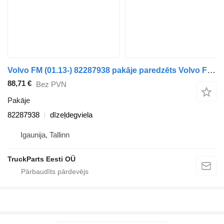
Volvo FM (01.13-) 82287938 pakāje paredzēts Volvo FH, FM, FMX-4 series (2013-) vilcēja
88,71 €
Bez PVN
Pakāje
82287938
dīzeļdegviela
Igaunija, Tallinn
TruckParts Eesti OÜ