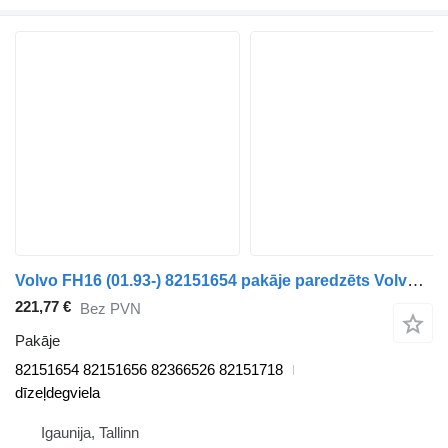
Volvo FH16 (01.93-) 82151654 pakāje paredzēts Volvo FH12, FH16, NH12, FH, VNL780 (1993-2014) vilcēja
221,77 €
Bez PVN
Pakāje
82151654 82151656 82366526 82151718
dīzeļdegviela
Igaunija, Tallinn