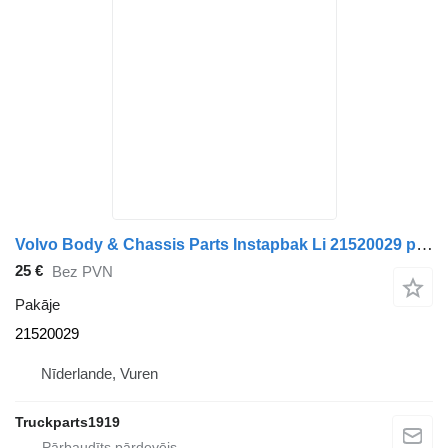
Volvo Body & Chassis Parts Instapbak Li 21520029 pakāje paredzēts kravas automašīnas
25 €
Bez PVN
Pakāje
21520029
Nīderlande, Vuren
Truckparts1919