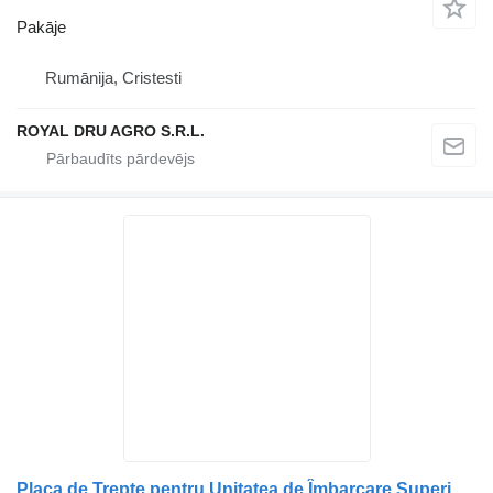
Pakāje
Rumānija, Cristesti
ROYAL DRU AGRO S.R.L.
Placa de Trepte pentru Unitatea de Îmbarcare Superioară Stânga pakāje paredzēts Volvo kravas automašīnas