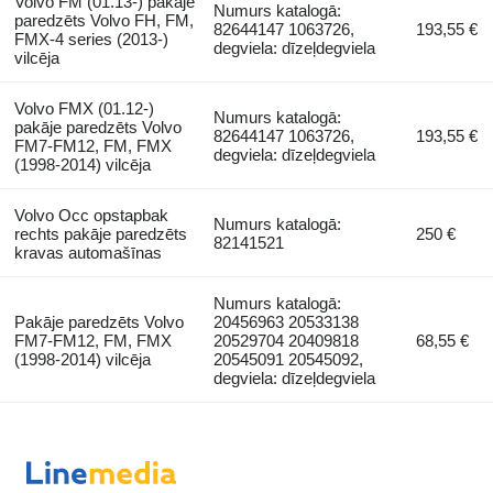
Volvo FM (01.13-) pakāje
Numurs katalogā:
paredzēts Volvo FH, FM,
82644147 1063726,
193,55 €
FMX-4 series (2013-)
degviela: dīzeļdegviela
vilcēja
Volvo FMX (01.12-)
Numurs katalogā:
pakāje paredzēts Volvo
82644147 1063726,
193,55 €
FM7-FM12, FM, FMX
degviela: dīzeļdegviela
(1998-2014) vilcēja
Volvo Occ opstapbak
Numurs katalogā:
rechts pakāje paredzēts
250 €
82141521
kravas automašīnas
Numurs katalogā:
Pakāje paredzēts Volvo
20456963 20533138
FM7-FM12, FM, FMX
20529704 20409818
68,55 €
(1998-2014) vilcēja
20545091 20545092,
degviela: dīzeļdegviela