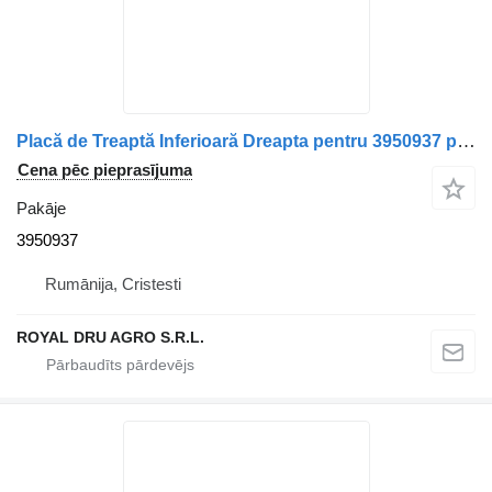
Placă de Treaptă Inferioară Dreapta pentru 3950937 pakāje paredzēts Volvo Cod kravas automašīnas
Cena pēc pieprasījuma
Pakāje
3950937
Rumānija, Cristesti
ROYAL DRU AGRO S.R.L.