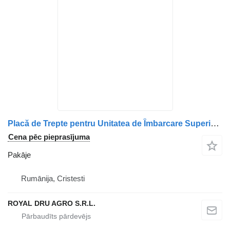
Placă de Trepte pentru Unitatea de Îmbarcare Superioară Dreapta pakāje paredzēts Volvo 20379439 8191315-11 kravas automašīnas
Cena pēc pieprasījuma
Pakāje
Rumānija, Cristesti
ROYAL DRU AGRO S.R.L.