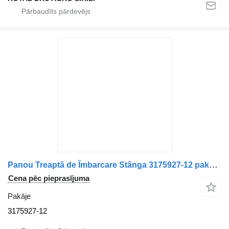
Panou Treaptă de Îmbarcare Stânga 3175927-12 pakāje paredzēts Volvo kravas automašīnas
Cena pēc pieprasījuma
Pakāje
3175927-12