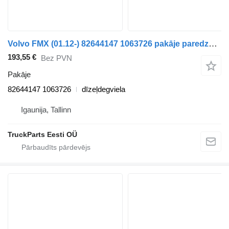
Volvo FMX (01.12-) 82644147 1063726 pakāje paredzēts Volvo FM7-FM12, FM, FMX (1998-2014) vilcēja
193,55 €
Bez PVN
Pakāje
82644147 1063726
dīzeļdegviela
Igaunija, Tallinn
TruckParts Eesti OÜ