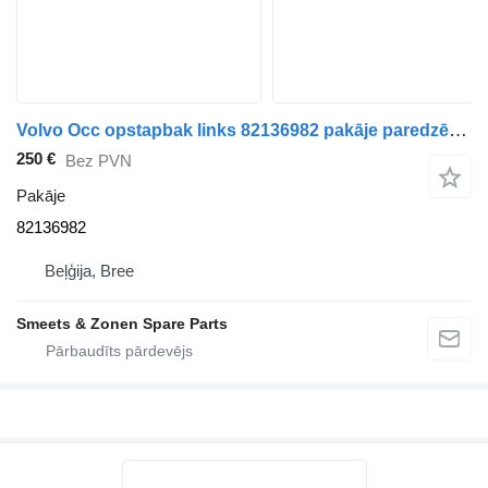
Volvo Occ opstapbak links 82136982 pakāje paredzēts kravas automašīnas
250 €
Bez PVN
Pakāje
82136982
Beļģija, Bree
Smeets & Zonen Spare Parts