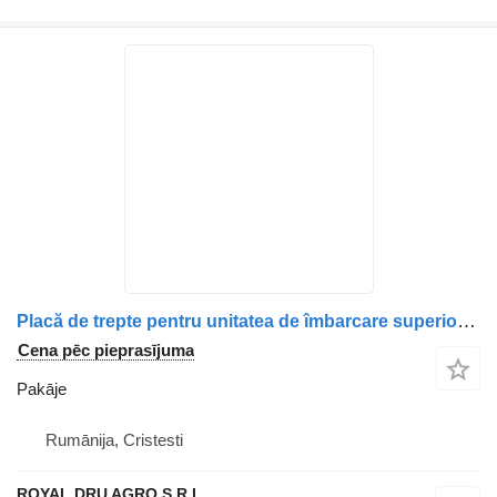
Placă de trepte pentru unitatea de îmbarcare superioară stânga s pakāje paredzēts Volvo V3322 1216535 kravas automašīnas
Cena pēc pieprasījuma
Pakāje
Rumānija, Cristesti
ROYAL DRU AGRO S.R.L.