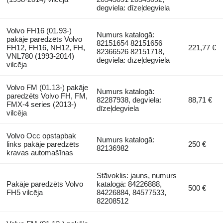
degviela: dīzeļdegviela
Volvo FH16 (01.93-)
Numurs katalogā:
pakāje paredzēts Volvo
82151654 82151656
FH12, FH16, NH12, FH,
221,77 €
82366526 82151718,
VNL780 (1993-2014)
degviela: dīzeļdegviela
vilcēja
Volvo FM (01.13-) pakāje
Numurs katalogā:
paredzēts Volvo FH, FM,
82287938, degviela:
88,71 €
FMX-4 series (2013-)
dīzeļdegviela
vilcēja
Volvo Occ opstapbak
Numurs katalogā:
links pakāje paredzēts
250 €
82136982
kravas automašīnas
Stāvoklis: jauns, numurs
Pakāje paredzēts Volvo
katalogā: 84226888,
500 €
FH5 vilcēja
84226884, 84577533,
82208512