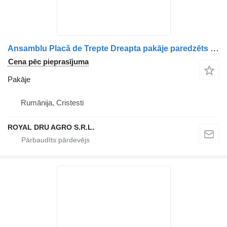
Ansamblu Placă de Trepte Dreapta pakāje paredzēts Volvo (Coduri: 21087113, 20593734, 20538248, 20538011) kravas automašīnas
Cena pēc pieprasījuma
Pakāje
Rumānija, Cristesti
ROYAL DRU AGRO S.R.L.