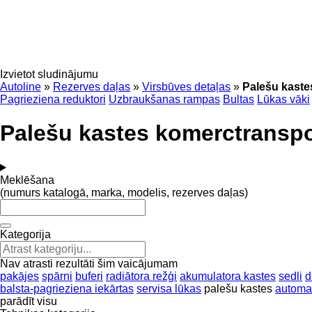
Izvietot sludinājumu
Autoline
»
Rezerves daļas
»
Virsbūves detaļas
»
Palešu kaste
Pagrieziena reduktori
Uzbraukšanas rampas
Bultas
Lūkas vāki
Palešu kastes komerctransp
Meklēšana
(numurs katalogā, marka, modelis, rezerves daļas)
Kategorija
Nav atrasti rezultāti šim vaicājumam
pakājes
spārni
buferi
radiātora režģi
akumulatora kastes
sedli
d
balsta-pagrieziena iekārtas
servisa lūkas
palešu kastes
automa
parādīt visu