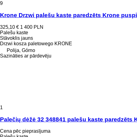
9
Krone Drzwi palešu kaste paredzēts Krone pusp
325,10 €
1 400 PLN
Palešu kaste
Stāvoklis
jauns
Drzwi kosza paletowego KRONE
Polija, Górno
Sazināties ar pārdevēju
1
Palečių dėžė 32 348841 palešu kaste paredzēts
Cena pēc pieprasījuma
Palešu kaste