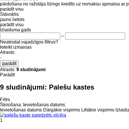
pārdošana
no ražotāja
līzings
kredīts
uz nomaksu
apmaiņa ar 
parādīt visu
Stāvoklis
jauns
lietots
parādīt visu
Izlaiduma gads
–
Neatrodat vajadzīgos filtrus?
Ieteikt izmaiņas
Atrasts:
-
parādīt
Atrasts:
9 sludinājumi
Parādīt
9 sludinājumi:
Palešu kastes
Filtrs
Šķirošana
:
Ievietošanas datums
Ievietošanas datums
Dārgākie vispirms
Lētākie vispirms
Izlaid
1