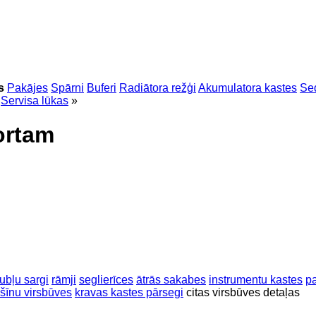
s
Pakājes
Spārni
Buferi
Radiātora režģi
Akumulatora kastes
Sed
Servisa lūkas
»
ortam
ubļu sargi
rāmji
seglierīces
ātrās sakabes
instrumentu kastes
pa
šīnu virsbūves
kravas kastes pārsegi
citas virsbūves detaļas