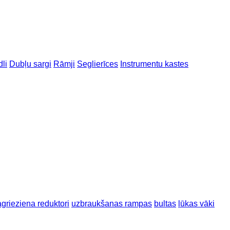
li
Dubļu sargi
Rāmji
Seglierīces
Instrumentu kastes
grieziena reduktori
uzbraukšanas rampas
bultas
lūkas vāki