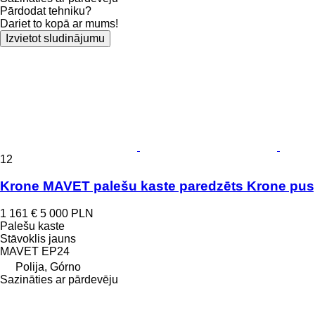
Pārdodat tehniku?
Dariet to kopā ar mums!
Izvietot sludinājumu
12
Krone MAVET palešu kaste paredzēts Krone pu
1 161 €
5 000 PLN
Palešu kaste
Stāvoklis
jauns
MAVET EP24
Polija, Górno
Sazināties ar pārdevēju