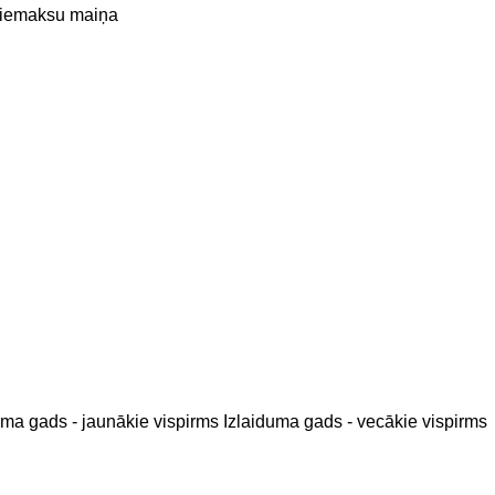
piemaksu
maiņa
uma gads - jaunākie vispirms
Izlaiduma gads - vecākie vispirms