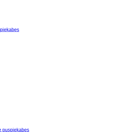
spiekabes
e puspiekabes