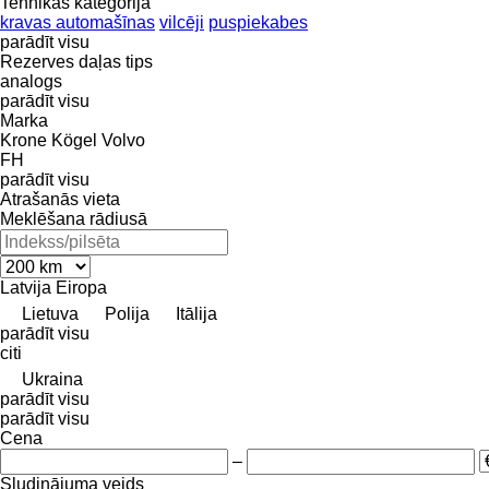
Tehnikas kategorija
kravas automašīnas
vilcēji
puspiekabes
parādīt visu
Rezerves daļas tips
analogs
parādīt visu
Marka
Krone
Kögel
Volvo
FH
parādīt visu
Atrašanās vieta
Meklēšana rādiusā
Latvija
Eiropa
Lietuva
Polija
Itālija
parādīt visu
citi
Ukraina
parādīt visu
parādīt visu
Cena
–
Sludinājuma veids