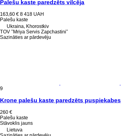
Palešu kaste paredzēts vilcēja
163,60 €
8 418 UAH
Palešu kaste
Ukraina, Khorostkiv
TOV "Mriya Servis Zapchastini"
Sazināties ar pārdevēju
9
Krone palešu kaste paredzēts puspiekabes
260 €
Palešu kaste
Stāvoklis
jauns
Lietuva
Sazināties ar pārdevēju