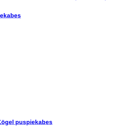
iekabes
 Kögel puspiekabes