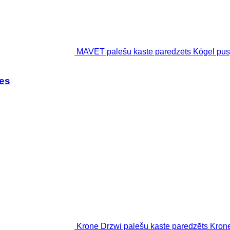
MAVET palešu kaste paredzēts Kögel pu
es
Krone Drzwi palešu kaste paredzēts Kron