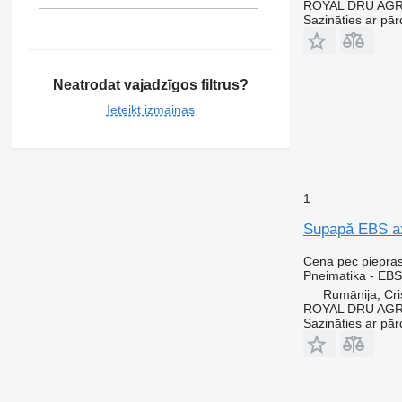
ROYAL DRU AGR
Sazināties ar pār
Neatrodat vajadzīgos filtrus?
Ieteikt izmaiņas
1
Supapă EBS ax
Cena pēc piepra
Pneimatika - EBS
Rumānija, Cris
ROYAL DRU AGR
Sazināties ar pār