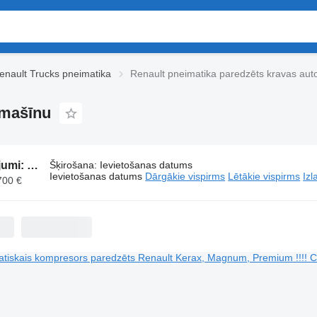
enault Trucks pneimatika
Renault pneimatika paredzēts kravas au
omašīnu
345 sludinājumi:
Renault pneimatika paredzēts kravas automašīnu
Šķirošana
:
Ievietošanas datums
Ievietošanas datums
Dārgākie vispirms
Lētākie vispirms
Izl
700 €