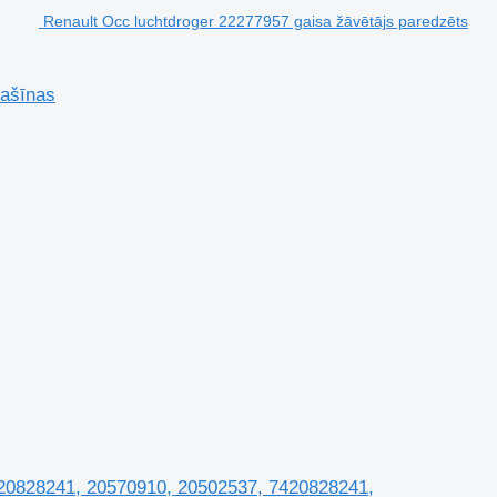
Renault Occ luchtdroger 22277957 gaisa žāvētājs paredzēts
mašīnas
 20828241, 20570910, 20502537, 7420828241,