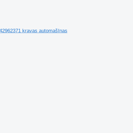
 142962371 kravas automašīnas
s