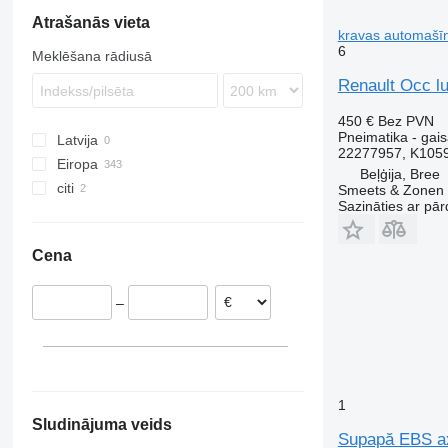
Atrašanās vieta
Turbo Daily
TGS
LK
Midliner
FL
kravas automašī
TGX
MB
Midlum
FM
6
Meklēšana rādiusā
Sprinter
Premium
FMX
Renault Occ l
Unimog
T-series
G-series
Premium 420
Vito
N-series
T460
450 €
Bez PVN
Pneimatika - gais
Latvija
VNL
T520
22277957, K105
Eiropa
Beļģija, Bree
citi
Portugāle
Smeets & Zonen 
Sazināties ar pār
Spānija
Ukraina
Rumānija
Cena
Nīderlande
Beļģija
–
Igaunija
Polija
Lietuva
parādīt visu
1
Sludinājuma veids
Supapă EBS ax