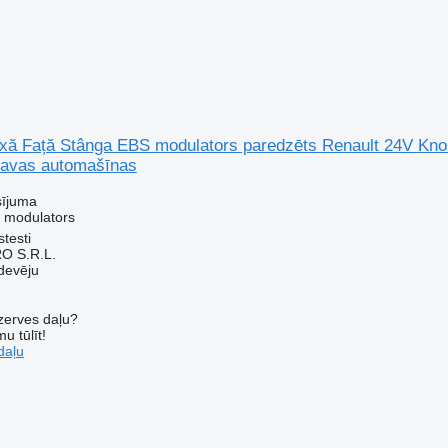
ă Față Stânga EBS modulators paredzēts Renault 24V Kn
ravas automašīnas
sījuma
 modulators
testi
O S.R.L.
devēju
ezerves daļu?
u tūlīt!
daļu