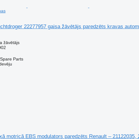
nas
uchtdroger 22277957 gaisa žāvētājs paredzēts kravas auto
a žāvētājs
902
Spare Parts
devēju
ă motrică EBS modulators paredzēts Renault – 21122035,