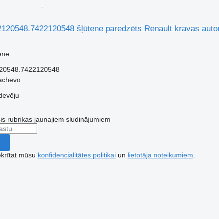
120548.7422120548 šļūtene paredzēts Renault kravas aut
ene
20548.7422120548
achevo
devēju
šis rubrikas jaunajiem sludinājumiem
ekrītat mūsu
konfidencialitātes politikai
un
lietotāja noteikumiem
.