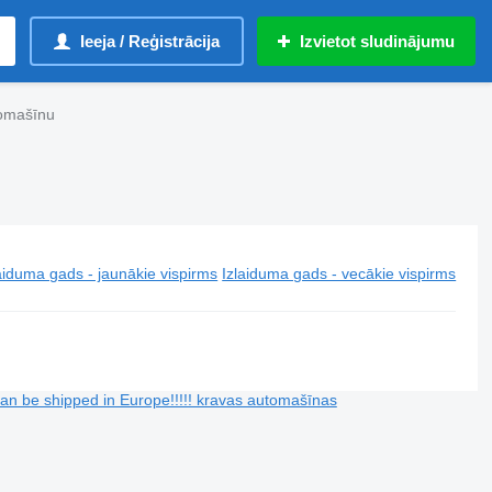
Ieeja / Reģistrācija
Izvietot sludinājumu
tomašīnu
aiduma gads - jaunākie vispirms
Izlaiduma gads - vecākie vispirms