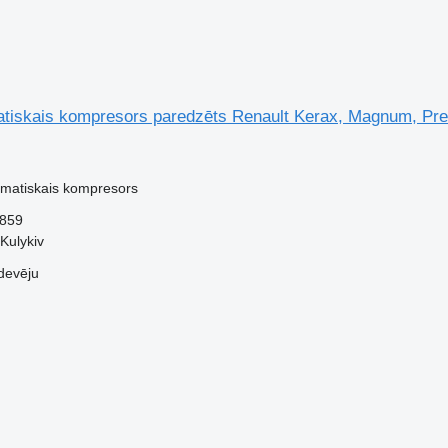
tiskais kompresors paredzēts Renault Kerax, Magnum, Premi
imatiskais kompresors
859
Kulykiv
devēju