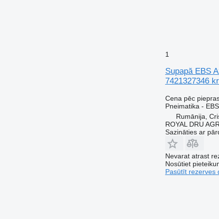
1
Supapă EBS Ax
7421327346 k
Cena pēc piepra
Pneimatika - EBS
Rumānija, Cris
ROYAL DRU AGR
Sazināties ar pār
Nevarat atrast r
Nosūtiet pieteikum
Pasūtīt rezerves 