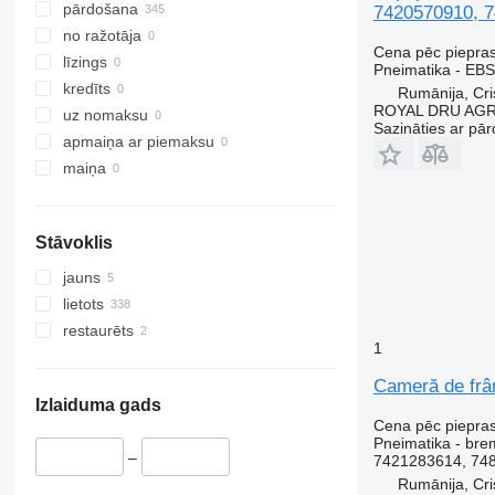
pārdošana
7420570910, 7
no ražotāja
Cena pēc piepra
līzings
Pneimatika - EBS
kredīts
Rumānija, Cris
ROYAL DRU AGR
uz nomaksu
Sazināties ar pār
apmaiņa ar piemaksu
maiņa
Stāvoklis
jauns
lietots
restaurēts
1
Cameră de frâ
Izlaiduma gads
Cena pēc piepra
Pneimatika - br
–
7421283614, 74
Rumānija, Cris