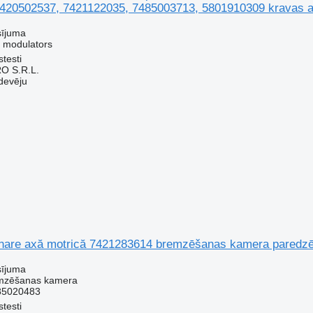
420502537, 7421122035, 7485003713, 5801910309 kravas 
sījuma
 modulators
testi
O S.R.L.
devēju
nare axă motrică 7421283614 bremzēšanas kamera paredzē
sījuma
emzēšanas kamera
85020483
testi