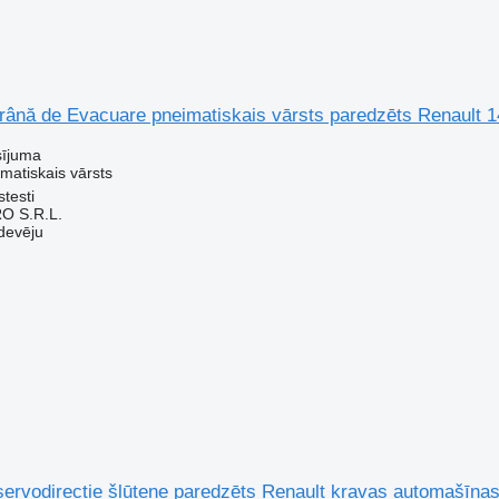
rână de Evacuare pneimatiskais vārsts paredzēts Renault
sījuma
matiskais vārsts
testi
O S.R.L.
devēju
servodirecție šļūtene paredzēts Renault kravas automašīna