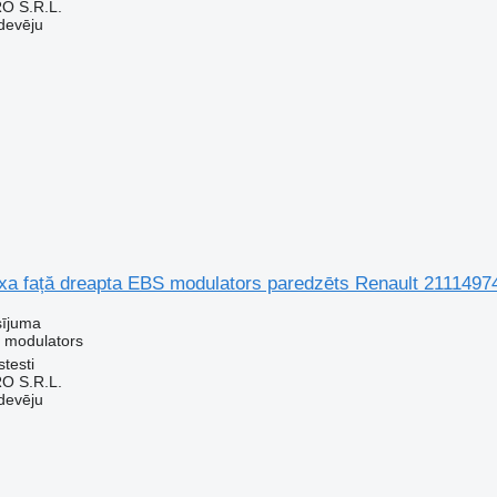
O S.R.L.
devēju
a față dreapta EBS modulators paredzēts Renault 211149
sījuma
 modulators
testi
O S.R.L.
devēju