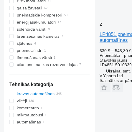
EBS modulatori
gaisa žāvētāji
pneimatiskie kompresori
energijasakumulatori
2
solenoīda vārsti
LP4851 pneima
bremzēšanas kameras
automašīnas
šļūtenes
pneimocilindri
630 $
≈ 545,30 €
Pneimatika - pne
līmeņošanas vārsti
Stāvoklis
jauns
citas pneimatikas rezerves daļas
LP4851 5010339
Ukraina, smt. 
V.Y.parts.Ltd
Sazināties ar pār
Tehnikas kategorija
kravas automašīnas
vilcēji
komercauto
mikroautobusi
automašīnas