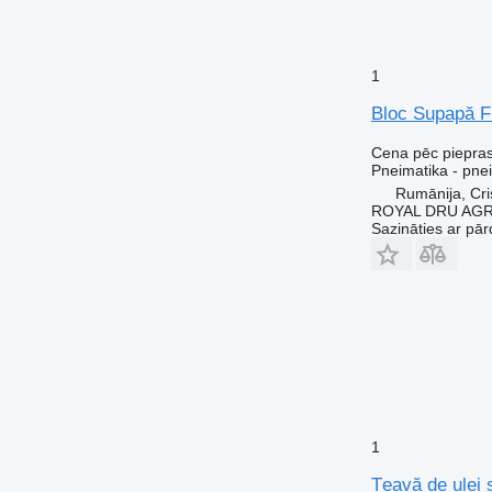
1
Bloc Supapă F
Cena pēc piepra
Pneimatika - pnei
Rumānija, Cris
ROYAL DRU AGR
Sazināties ar pār
1
Țeavă de ulei 