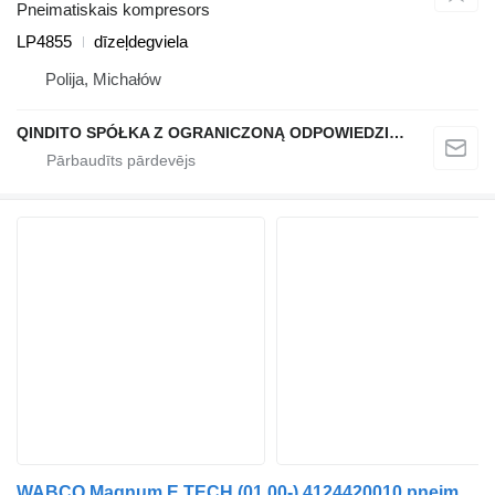
Pneimatiskais kompresors
LP4855
dīzeļdegviela
Polija, Michałów
QINDITO SPÓŁKA Z OGRANICZONĄ ODPOWIEDZIALNOŚCIĄ
WABCO Magnum E.TECH (01.00-) 4124420010 pneimatiskais kompresors paredzēts Renault Magnum (1990-2014) vilcēja