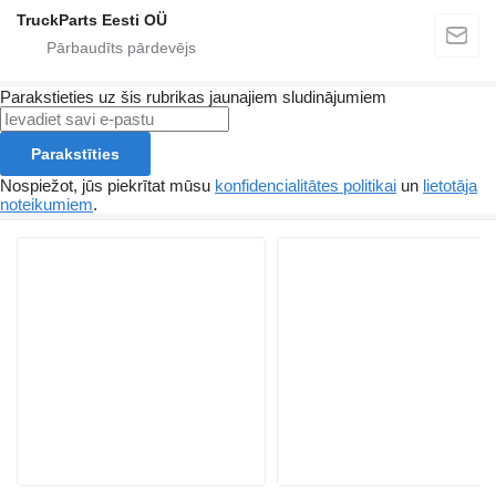
TruckParts Eesti OÜ
Parakstieties uz šis rubrikas jaunajiem sludinājumiem
Parakstīties
Nospiežot, jūs piekrītat mūsu
konfidencialitātes politikai
un
lietotāja
noteikumiem
.