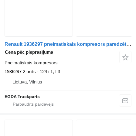
Renault 1936297 pneimatiskais kompresors paredzēts Scania vilcēja
Cena pēc pieprasījuma
Pneimatiskais kompresors
1936297 2 units - 124 i 1, I 3
Lietuva, Vilnius
EGDA Truckparts