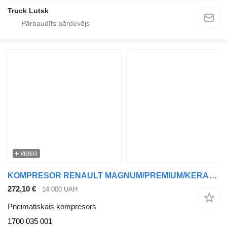
Truck Lutsk
VIDEO
KOMPRESOR RENAULT MAGNUM/PREMIUM/KERAX DXI, VOLVO DXI 1700 035 001 pneimatiskais kompresors paredzēts Renault MAGNUM/PREMIUM vilcēja
272,10 €
14 000 UAH
Pneimatiskais kompresors
1700 035 001