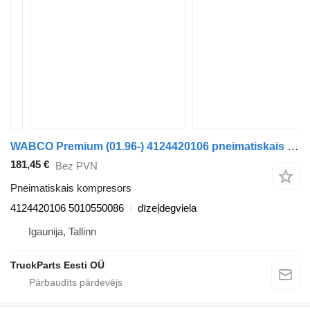
WABCO Premium (01.96-) 4124420106 pneimatiskais kompresors paredzēts Renault Premium, Premium 2 (1996-2014) vilcēja
181,45 €
Bez PVN
Pneimatiskais kompresors
4124420106 5010550086
dīzeļdegviela
Igaunija, Tallinn
TruckParts Eesti OÜ