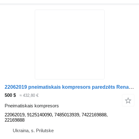
22062019 pneimatiskais kompresors paredzēts Renault Gama Range T vilcēja
500 $
≈ 432,80 €
Pneimatiskais kompresors
22062019, 9125140090, 7485013939, 7422169888,
22169888
Ukraina, s. Prilutske