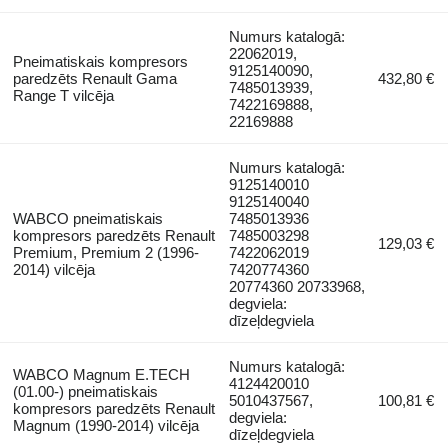
Numurs katalogā:
22062019,
Pneimatiskais kompresors
9125140090,
paredzēts Renault Gama
432,80 €
7485013939,
Range T vilcēja
7422169888,
22169888
Numurs katalogā:
9125140010
9125140040
WABCO pneimatiskais
7485013936
kompresors paredzēts Renault
7485003298
129,03 €
Premium, Premium 2 (1996-
7422062019
2014) vilcēja
7420774360
20774360 20733968,
degviela:
dīzeļdegviela
Numurs katalogā:
WABCO Magnum E.TECH
4124420010
(01.00-) pneimatiskais
5010437567,
100,81 €
kompresors paredzēts Renault
degviela:
Magnum (1990-2014) vilcēja
dīzeļdegviela