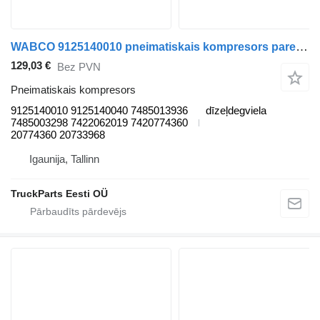
WABCO 9125140010 pneimatiskais kompresors paredzēts Renault Premium, Premium 2 (1996-2014) vilcēja
129,03 €
Bez PVN
Pneimatiskais kompresors
9125140010 9125140040 7485013936
dīzeļdegviela
7485003298 7422062019 7420774360
20774360 20733968
Igaunija, Tallinn
TruckParts Eesti OÜ