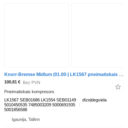
Knorr-Bremse Midlum (01.00-) LK1567 pneimatiskais kompresors paredzēts Renault Kerax, Midlum (1997-2014) vilcēja
100,81 €
Bez PVN
Pneimatiskais kompresors
LK1567 SEB01686 LK1554 SEB01149
dīzeļdegviela
5010450535 7485003209 5000691935
5001856588
Igaunija, Tallinn