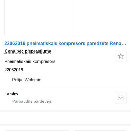
22062019 pneimatiskais kompresors paredzēts Renault MAGNUM / PREMIUM / KERAX DXi vilcēja
Cena pēc pieprasījuma
Pneimatiskais kompresors
22062019
Polija, Wołomin
Lamiro