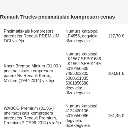
Renault Trucks pneimatiskie kompresori cenas
Pneimatiskais kompresors
Numurs katalogā:
paredzēts Renault PREMIUM
LP4855, degviela:
127,70 €
DCI vilcēja
dīzeļdegviela
Numurs katalogā:
LK1567 SEB01686
LK1554 SEB01149
Knorr-Bremse Midlum (01.00-)
5010450535
pneimatiskais kompresors
7485003209
100,81 €
paredzēts Renault Kerax,
5000691935
Midlum (1997-2014) vilcēja
5001856588,
degviela:
dīzeļdegviela
Numurs katalogā:
WABCO Premium (01.96-)
4124420106
pneimatiskais kompresors
5010550086,
181,45 €
paredzēts Renault Premium,
degviela:
Premium 2 (1996-2014) vilcēja
dīzeļdegviela