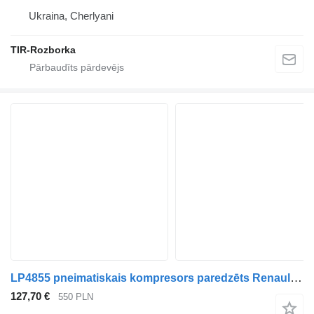
Ukraina, Cherlyani
TIR-Rozborka
LP4855 pneimatiskais kompresors paredzēts Renault PREMIUM DCI vilcēja
127,70 €
550 PLN