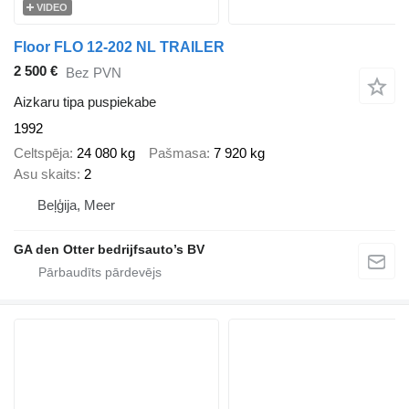
VIDEO
Floor FLO 12-202 NL TRAILER
2 500 €
Bez PVN
Aizkaru tipa puspiekabe
1992
Celtspēja
24 080 kg
Pašmasa
7 920 kg
Asu skaits
2
Beļģija, Meer
GA den Otter bedrijfsauto’s BV