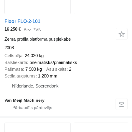
Floor FLO-2-101
16 250 €
Bez PVN
Zema profila platforma puspiekabe
2008
Celtspēja
24 020 kg
Balstiekārta
pneimatisks/pneimatisks
Pašmasa
7 980 kg
Asu skaits
2
Sedla augstums
1 200 mm
Nīderlande, Soerendonk
Van Meijl Machinery