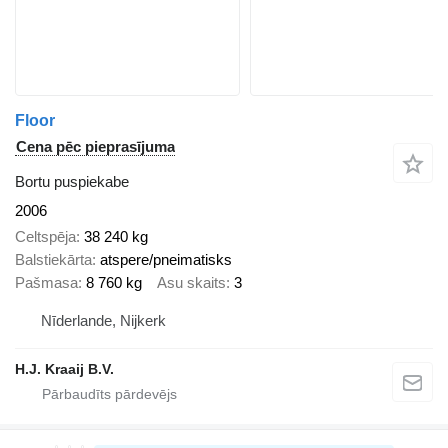
Floor
Cena pēc pieprasījuma
Bortu puspiekabe
2006
Celtspēja
38 240 kg
Balstiekārta
atspere/pneimatisks
Pašmasa
8 760 kg
Asu skaits
3
Nīderlande, Nijkerk
H.J. Kraaij B.V.