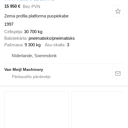
15 950 €
Bez PVN
Zema profila platforma puspiekabe
1997
Celtspēja
30 700 kg
Balstiekārta
pneimatisks/pneimatisks
Pašmasa
9 300 kg
Asu skaits
3
Nīderlande, Soerendonk
Van Meijl Machinery