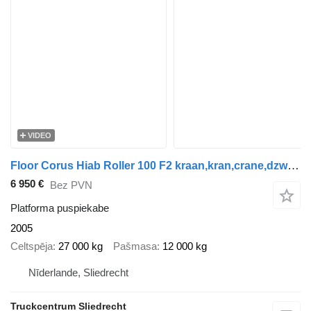
VIDEO
Floor Corus Hiab Roller 100 F2 kraan,kran,crane,dzwig,manipilator,Deut
6 950 €
Bez PVN
Platforma puspiekabe
2005
Celtspēja
27 000 kg
Pašmasa
12 000 kg
Nīderlande, Sliedrecht
Truckcentrum Sliedrecht