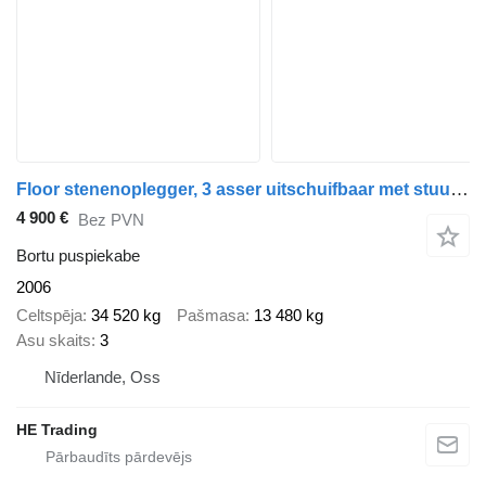
Floor stenenoplegger, 3 asser uitschuifbaar met stuuras en liftas
4 900 €
Bez PVN
Bortu puspiekabe
2006
Celtspēja
34 520 kg
Pašmasa
13 480 kg
Asu skaits
3
Nīderlande, Oss
HE Trading