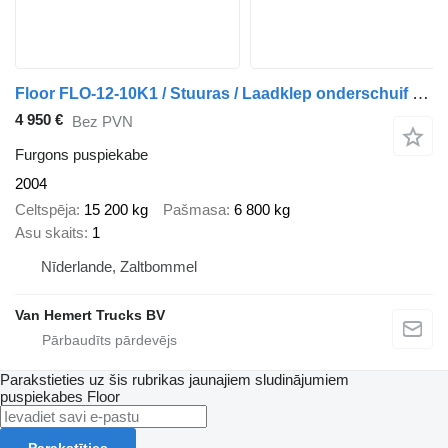
Floor FLO-12-10K1 / Stuuras / Laadklep onderschuif Dhollandia / Hardho
4 950 €
Bez PVN
Furgons puspiekabe
2004
Celtspēja
15 200 kg
Pašmasa
6 800 kg
Asu skaits
1
Nīderlande, Zaltbommel
Van Hemert Trucks BV
Parakstieties uz šis rubrikas jaunajiem sludinājumiem
puspiekabes
Floor