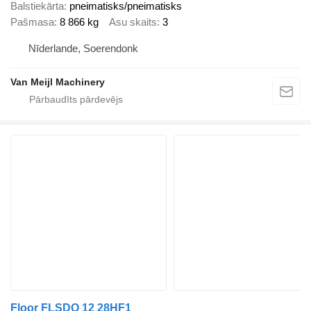
Balstiekārta
pneimatisks/pneimatisks
Pašmasa
8 866 kg
Asu skaits
3
Nīderlande, Soerendonk
Van Meijl Machinery
Floor FLSDO 12 28HF1