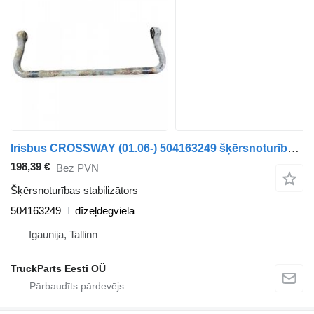
Irisbus CROSSWAY (01.06-) 504163249 šķērsnoturības stabilizātors paredzēts Irisbus Arway, Crossway, Crealis, Magelys, Proway, Daily Tourys (2006-) autobusa
198,39 €
Bez PVN
Šķērsnoturības stabilizātors
504163249
dīzeļdegviela
Igaunija, Tallinn
TruckParts Eesti OÜ