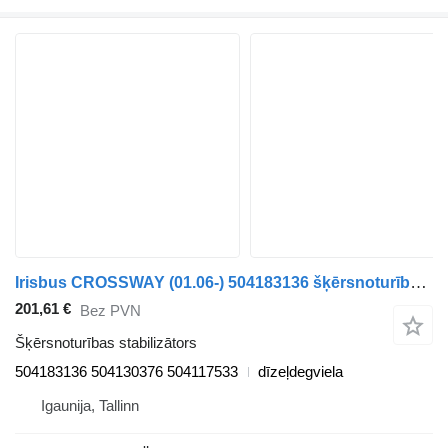
Irisbus CROSSWAY (01.06-) 504183136 šķērsnoturības stabilizātors paredzēts Irisbus Arway, Crossway, Crealis, Magelys, Proway, Daily Tourys (2006-) autobusa
201,61 €
Bez PVN
Šķērsnoturības stabilizātors
504183136 504130376 504117533
dīzeļdegviela
Igaunija, Tallinn