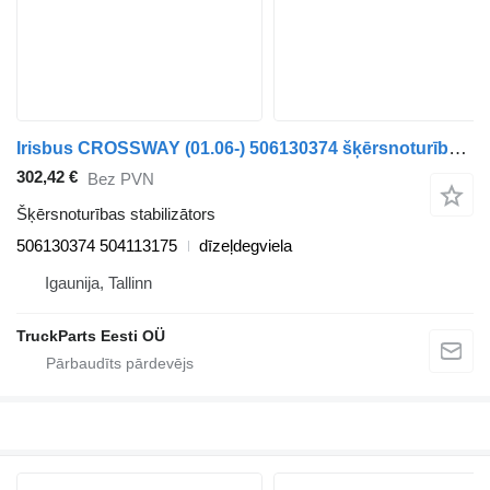
Irisbus CROSSWAY (01.06-) 506130374 šķērsnoturības stabilizātors paredzēts Irisbus Arway, Crossway, Crealis, Magelys, Proway, Daily Tourys (2006-) autobusa
302,42 €
Bez PVN
Šķērsnoturības stabilizātors
506130374 504113175
dīzeļdegviela
Igaunija, Tallinn
TruckParts Eesti OÜ