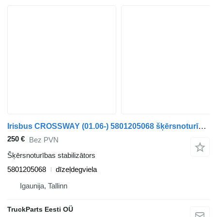
Irisbus CROSSWAY (01.06-) 5801205068 šķērsnoturības stabilizātors paredzēts Irisbus Arway, Crossway, Crealis, Magelys, Proway, Daily Tourys (2006-) autobusa
250 €
Bez PVN
Šķērsnoturības stabilizātors
5801205068
dīzeļdegviela
Igaunija, Tallinn
TruckParts Eesti OÜ