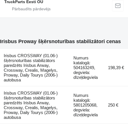
TruckParts Eesti OÜ
Irisbus Proway šķērsnoturības stabilizātori cenas
Irisbus CROSSWAY (01.06-)
Numurs
šķērsnoturības stabilizātors
katalogā:
paredzēts Irisbus Arway,
504163249,
198,39 €
Crossway, Crealis, Magelys,
degviela:
Proway, Daily Tourys (2006-)
dīzeļdegviela
autobusa
Irisbus CROSSWAY (01.06-)
Numurs
šķērsnoturības stabilizātors
katalogā:
paredzēts Irisbus Arway,
5801205068,
250 €
Crossway, Crealis, Magelys,
degviela:
Proway, Daily Tourys (2006-)
dīzeļdegviela
autobusa