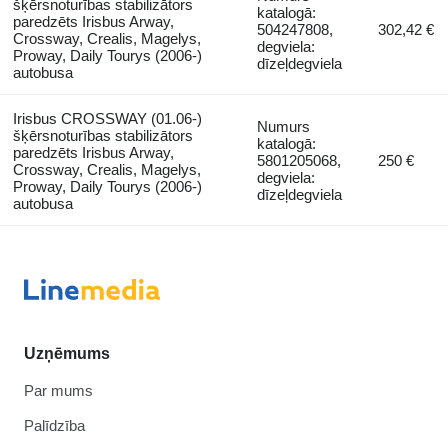
šķērsnoturības stabilizātors
katalogā:
paredzēts Irisbus Arway,
504247808,
302,42 €
Crossway, Crealis, Magelys,
degviela:
Proway, Daily Tourys (2006-)
dīzeļdegviela
autobusa
Irisbus CROSSWAY (01.06-)
Numurs
šķērsnoturības stabilizātors
katalogā:
paredzēts Irisbus Arway,
5801205068,
250 €
Crossway, Crealis, Magelys,
degviela:
Proway, Daily Tourys (2006-)
dīzeļdegviela
autobusa
Uzņēmums
Par mums
Palīdzība