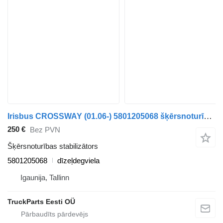
Irisbus CROSSWAY (01.06-) 5801205068 šķērsnoturības stabilizātors paredzēts Irisbus Arway, Crossway, Crealis, Magelys, Proway, Daily Tourys (2006-) autobusa
250 €
Bez PVN
Šķērsnoturības stabilizātors
5801205068
dīzeļdegviela
Igaunija, Tallinn
TruckParts Eesti OÜ