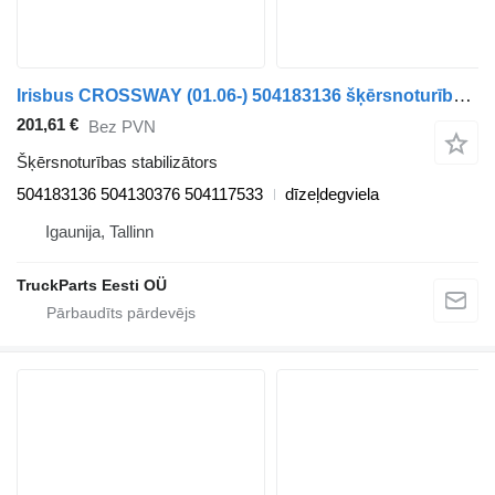
Irisbus CROSSWAY (01.06-) 504183136 šķērsnoturības stabilizātors paredzēts Irisbus Arway, Crossway, Crealis, Magelys, Proway, Daily Tourys (2006-) autobusa
201,61 €
Bez PVN
Šķērsnoturības stabilizātors
504183136 504130376 504117533
dīzeļdegviela
Igaunija, Tallinn
TruckParts Eesti OÜ