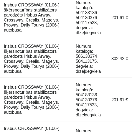
Numurs
Irisbus CROSSWAY (01.06-)
katalogā:
šķērsnoturības stabilizātors
504183136
paredzēts Irisbus Arway,
504130376
201,61 €
Crossway, Crealis, Magelys,
504117533,
Proway, Daily Tourys (2006-)
degviela:
autobusa
dīzeļdegviela
Irisbus CROSSWAY (01.06-)
Numurs
šķērsnoturības stabilizātors
katalogā:
paredzēts Irisbus Arway,
506130374
302,42 €
Crossway, Crealis, Magelys,
504113175,
Proway, Daily Tourys (2006-)
degviela:
autobusa
dīzeļdegviela
Numurs
Irisbus CROSSWAY (01.06-)
katalogā:
šķērsnoturības stabilizātors
504183136
paredzēts Irisbus Arway,
504130376
201,61 €
Crossway, Crealis, Magelys,
504117533,
Proway, Daily Tourys (2006-)
degviela:
autobusa
dīzeļdegviela
Irisbus CROSSWAY (01.06-)
Numurs