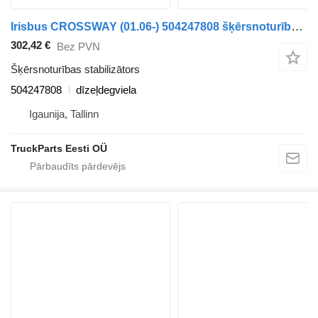
Irisbus CROSSWAY (01.06-) 504247808 šķērsnoturības stabilizātors paredzēts Irisbus Arway, Crossway, Crealis, Magelys, Proway, Daily Tourys (2006-) autobusa
302,42 €
Bez PVN
Šķērsnoturības stabilizātors
504247808
dīzeļdegviela
Igaunija, Tallinn
TruckParts Eesti OÜ