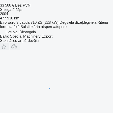
33 500 €
Bez PVN
Sniega tīrītājs
2004
477 930 km
Eiro
Euro 3
Jauda
310 ZS (228 kW)
Degviela
dīzeļdegviela
Riteņu
formula
4x4
Balstiekārta
atspere/atspere
Lietuva, Dievogala
Baltic Special Machinery Export
Sazināties ar pārdevēju