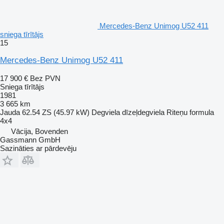
Mercedes-Benz Unimog U52 411
sniega tīrītājs
15
Mercedes-Benz Unimog U52 411
17 900 €
Bez PVN
Sniega tīrītājs
1981
3 665 km
Jauda
62.54 ZS (45.97 kW)
Degviela
dīzeļdegviela
Riteņu formula
4x4
Vācija, Bovenden
Gassmann GmbH
Sazināties ar pārdevēju