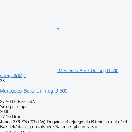
Mercedes-Benz Unimog U 500
sniega tīrītājs
23
Mercedes-Benz Unimog U 500
37 500 €
Bez PVN
Sniega tīrītājs
2006
77 100 km
Jauda
279 ZS (205 kW)
Degviela
dīzeļdegviela
Riteņu formula
4x4
Balstiekārta
atspere/atspere
Satveres platums
3 m