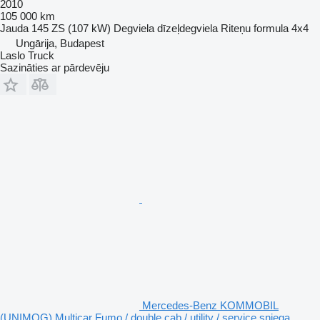
2010
105 000 km
Jauda
145 ZS (107 kW)
Degviela
dīzeļdegviela
Riteņu formula
4x4
Ungārija, Budapest
Laslo Truck
Sazināties ar pārdevēju
Mercedes-Benz KOMMOBIL
(UNIMOG) Multicar Fumo / double cab / utility / service sniega