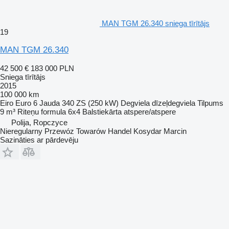
MAN TGM 26.340 sniega tīrītājs
19
MAN TGM 26.340
42 500 €
183 000 PLN
Sniega tīrītājs
2015
100 000 km
Eiro
Euro 6
Jauda
340 ZS (250 kW)
Degviela
dīzeļdegviela
Tilpums
9 m³
Riteņu formula
6x4
Balstiekārta
atspere/atspere
Polija, Ropczyce
Nieregularny Przewóz Towarów Handel Kosydar Marcin
Sazināties ar pārdevēju