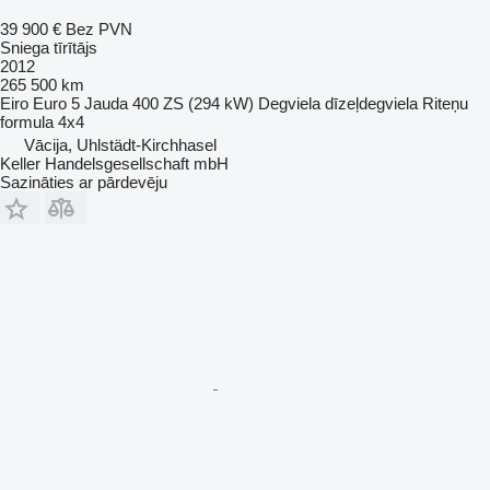
39 900 €
Bez PVN
Sniega tīrītājs
2012
265 500 km
Eiro
Euro 5
Jauda
400 ZS (294 kW)
Degviela
dīzeļdegviela
Riteņu
formula
4x4
Vācija, Uhlstädt-Kirchhasel
Keller Handelsgesellschaft mbH
Sazināties ar pārdevēju