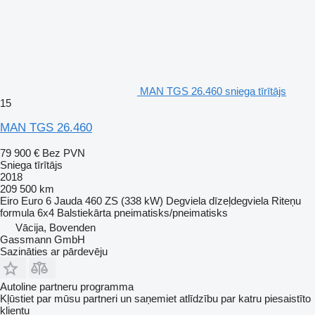
MAN TGS 26.460 sniega tīrītājs
15
MAN TGS 26.460
79 900 €
Bez PVN
Sniega tīrītājs
2018
209 500 km
Eiro
Euro 6
Jauda
460 ZS (338 kW)
Degviela
dīzeļdegviela
Riteņu
formula
6x4
Balstiekārta
pneimatisks/pneimatisks
Vācija, Bovenden
Gassmann GmbH
Sazināties ar pārdevēju
Autoline partneru programma
Kļūstiet par mūsu partneri un saņemiet atlīdzību par katru piesaistīto
klientu