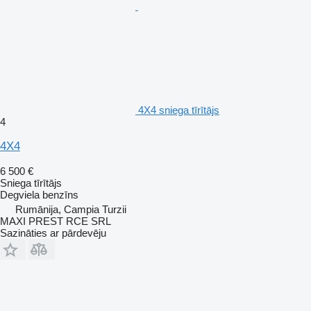
4X4 sniega tīrītājs
4
4X4
6 500 €
Sniega tīrītājs
Degviela
benzīns
Rumānija, Campia Turzii
MAXI PREST RCE SRL
Sazināties ar pārdevēju