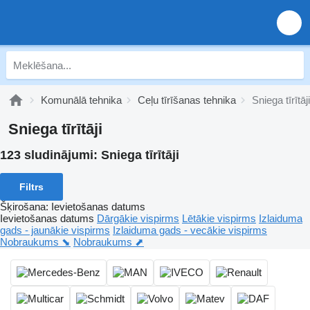
Komunālā tehnika
Ceļu tīrīšanas tehnika
Sniega tīrītāji
Sniega tīrītāji
123 sludinājumi:
Sniega tīrītāji
Filtrs
Šķirošana
:
Ievietošanas datums
Ievietošanas datums
Dārgākie vispirms
Lētākie vispirms
Izlaiduma
gads - jaunākie vispirms
Izlaiduma gads - vecākie vispirms
Nobraukums ⬊
Nobraukums ⬈