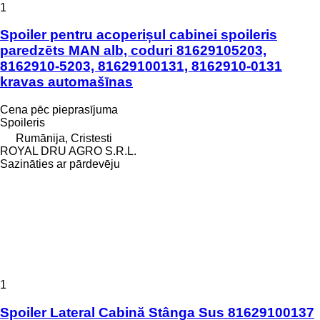
1
Spoiler pentru acoperișul cabinei spoileris
paredzēts MAN alb, coduri 81629105203,
8162910-5203, 81629100131, 8162910-0131
kravas automašīnas
Cena pēc pieprasījuma
Spoileris
Rumānija, Cristesti
ROYAL DRU AGRO S.R.L.
Sazināties ar pārdevēju
1
Spoiler Lateral Cabină Stânga Sus 81629100137