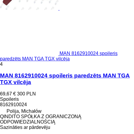
MAN 8162910024 spoileris
paredzēts MAN TGA TGX vilcēja
4
MAN 8162910024 spoileris paredzēts MAN TGA
TGX vilcēja
69,67 €
300 PLN
Spoileris
8162910024
Polija, Michałów
QINDITO SPÓŁKA Z OGRANICZONĄ
ODPOWIEDZIALNOŚCIĄ
Sazināties ar pārdevēju