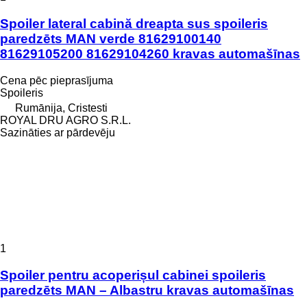
Spoiler lateral cabină dreapta sus spoileris
paredzēts MAN verde 81629100140
81629105200 81629104260 kravas automašīnas
Cena pēc pieprasījuma
Spoileris
Rumānija, Cristesti
ROYAL DRU AGRO S.R.L.
Sazināties ar pārdevēju
1
Spoiler pentru acoperișul cabinei spoileris
paredzēts MAN – Albastru kravas automašīnas