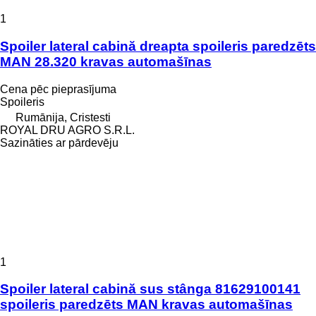
1
Spoiler lateral cabină dreapta spoileris paredzēts
MAN 28.320 kravas automašīnas
Cena pēc pieprasījuma
Spoileris
Rumānija, Cristesti
ROYAL DRU AGRO S.R.L.
Sazināties ar pārdevēju
1
Spoiler lateral cabină sus stânga 81629100141
spoileris paredzēts MAN kravas automašīnas