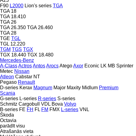
A23
F90
L2000
Lion's series
TGA
TGA 18
TGA 18.410
TGA 26
TGA 26.350
TGA 26.460
TGA 28
TGE
TGL
TGL 12.220
TGM
TGS
TGX
TGX 18.440
TGX 18.480
Mercedes-Benz
A-Class
Actros
Antos
Arocs
Atego
Axor
Econic
LK
MB
Sprinter
Metec
Nissan
Atleon
Cabstar
NT
Pegaso
Renault
D-series
Kerax
Magnum
Major
Maxity
Midlum
Premium
Scania
G-series
L-series
R-series
S-series
Schmitz Cargobull
VDL Bova
Volvo
B-series
FE
FH
FL
FM
FMX
L-series
VNL
Škoda
Octavia
parādīt visu
Atrašanās vieta