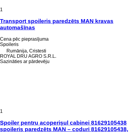
1
Transport spoileris paredzēts MAN kravas
automašīnas
Cena pēc pieprasījuma
Spoileris
Rumānija, Cristesti
ROYAL DRU AGRO S.R.L.
Sazināties ar pārdevēju
1
Spoiler pentru acoperișul cabinei 81629105438
spoileris paredzēts MAN – coduri 81629105438,