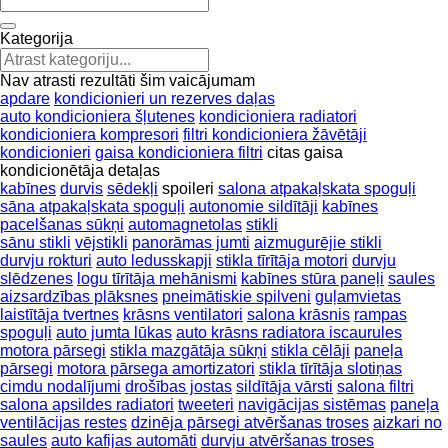
Kategorija
Nav atrasti rezultāti šim vaicājumam
apdare
kondicionieri un rezerves daļas
auto kondicioniera šļutenes
kondicioniera radiatori
kondicioniera kompresori
filtri kondicioniera žāvētāji
kondicionieri
gaisa kondicioniera filtri
citas gaisa
kondicionētāja detaļas
kabīnes
durvis
sēdekļi
spoileri
salona atpakaļskata spoguļi
sāna atpakaļskata spoguļi
autonomie sildītāji
kabīnes
pacelšanas sūkņi
automagnetolas
stikli
sānu stikli
vējstikli
panorāmas jumti
aizmugurējie stikli
durvju rokturi
auto ledusskapji
stikla tīrītāja motori
durvju
slēdzenes
logu tīrītāja mehānismi
kabīnes stūra paneļi
saules
aizsardzības plāksnes
pneimātiskie spilveni
guļamvietas
laistītāja tvertnes
krāsns ventilatori
salona krāsnis
rampas
spoguļi
auto jumta lūkas
auto krāsns radiatora iscaurules
motora pārsegi
stikla mazgātāja sūkņi
stikla cēlāji
paneļa
pārsegi
motora pārsega amortizatori
stikla tīrītāja slotiņas
cimdu nodalījumi
drošības jostas
sildītāja vārsti
salona filtri
salona apsildes radiatori
tweeteri
navigācijas sistēmas
paneļa
ventilācijas restes
dzinēja pārsegi atvēršanas troses
aizkari no
saules
auto kafijas automāti
durvju atvēršanas troses