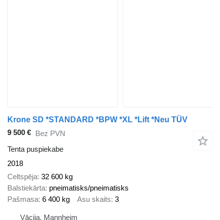
Krone SD *STANDARD *BPW *XL *Lift *Neu TÜV
9 500 €
Bez PVN
Tenta puspiekabe
2018
Celtspēja
32 600 kg
Balstiekārta
pneimatisks/pneimatisks
Pašmasa
6 400 kg
Asu skaits
3
Vācija, Mannheim