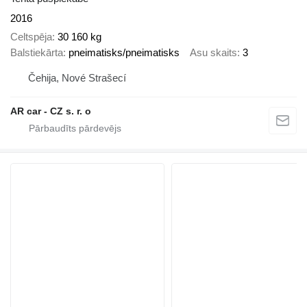
2016
Celtspēja
30 160 kg
Balstiekārta
pneimatisks/pneimatisks
Asu skaits
3
Čehija, Nové Strašecí
AR car - CZ s. r. o