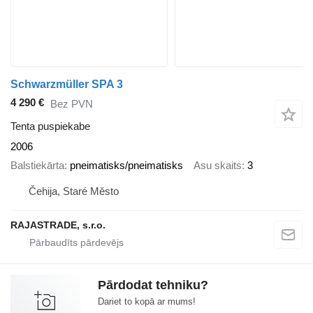
Schwarzmüller SPA 3
4 290 €
Bez PVN
Tenta puspiekabe
2006
Balstiekārta
pneimatisks/pneimatisks
Asu skaits
3
Čehija, Staré Město
RAJASTRADE, s.r.o.
Pārdodat tehniku?
Dariet to kopā ar mums!