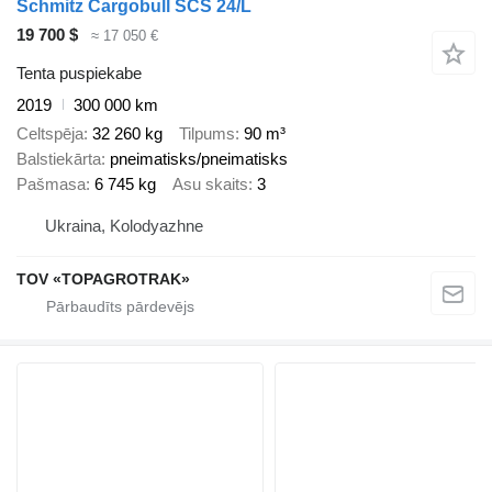
Schmitz Cargobull SCS 24/L
19 700 $
≈ 17 050 €
Tenta puspiekabe
2019
300 000 km
Celtspēja
32 260 kg
Tilpums
90 m³
Balstiekārta
pneimatisks/pneimatisks
Pašmasa
6 745 kg
Asu skaits
3
Ukraina, Kolodyazhne
TOV «TOPAGROTRAK»