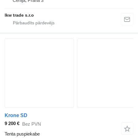
Čehija, Praha 3
lkw trade s.r.o
Krone SD
9 200 €
Bez PVN
Tenta puspiekabe