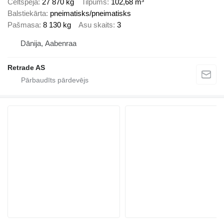
Celtspēja
27 870 kg
Tilpums
102,68 m³
Balstiekārta
pneimatisks/pneimatisks
Pašmasa
8 130 kg
Asu skaits
3
Dānija, Aabenraa
Retrade AS