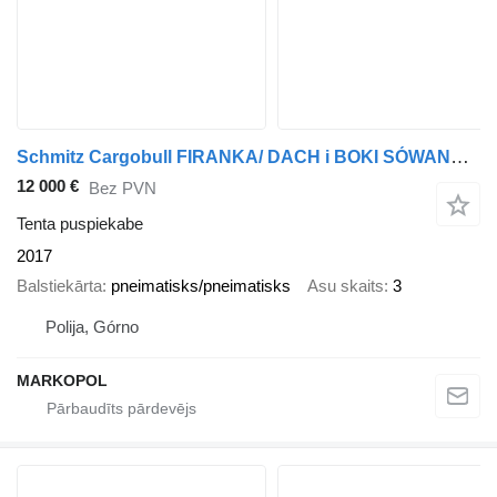
Schmitz Cargobull FIRANKA/ DACH i BOKI SÓWANE/RAMA OCYNK/ KOSZ NA PALETY
12 000 €
Bez PVN
Tenta puspiekabe
2017
Balstiekārta
pneimatisks/pneimatisks
Asu skaits
3
Polija, Górno
MARKOPOL