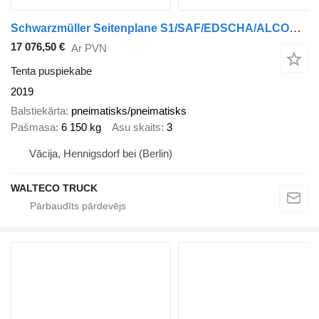
Schwarzmüller Seitenplane S1/SAF/EDSCHA/ALCOA/XL ZERTIFIKAT
17 076,50 €
Ar PVN
Tenta puspiekabe
2019
Balstiekārta
pneimatisks/pneimatisks
Pašmasa
6 150 kg
Asu skaits
3
Vācija, Hennigsdorf bei (Berlin)
WALTECO TRUCK