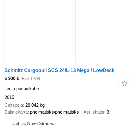
Schmitz Cargobull SCS 24/L-13 Mega / LowDeck
6 900 €
Bez PVN
Tenta puspiekabe
2015
Celtspēja
28 042 kg
Balstiekārta
pneimatisks/pneimatisks
Asu skaits
3
Čehija, Nové Strašecí