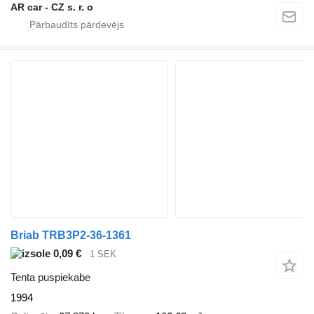
AR car - CZ s. r. o
Briab TRB3P2-36-1361
0,09 €
1 SEK
Tenta puspiekabe
1994