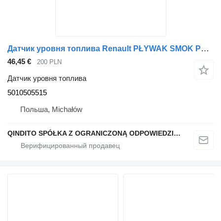
Датчик уровня топлива Renault PŁYWAK SMOK PREMIUM TXC690 06W39 5010505515 для тягача
46,45 €
200 PLN
Датчик уровня топлива
5010505515
Польша, Michałów
QINDITO SPÓŁKA Z OGRANICZONĄ ODPOWIEDZIALNOŚCIĄ