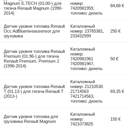
Magnum E.TECH (01.00-) для
номер:
84,68 €
тягача Renault Magnum (1990-
7420981959,
2014)
топливо: дизель
Датчик уровня топлива Renault
Каталожный
Occ AdBlueniveausensor для
номер: 23765381,
250 €
грузовика
233432999
Каталожный
Датчик уровня топлива Renault
номер:
Premium (01.96-) для тягача
7420981961
50 €
Renault Premium, Premium 2
7420981967,
(1996-2014)
топливо: дизель
Каталожный
Датчик уровня топлива Renault
номер: 21210530
T (01.13-) для тягача Renault T
21714563
69,35 €
(2013-)
7421714563,
топливо: дизель
Каталожный
Датчик уровня топлива для
номер:
150 €
грузовика Renault Magnum
7421073825