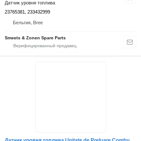
Датчик уровня топлива
23765381, 233432999
Бельгия, Bree
Smeets & Zonen Spare Parts
Датчик уровня топлива Unitate de Preluare Combustibil 7420981961 для грузовика Renault 7420981961 / 7420981967