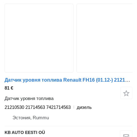
Датчик уровня топлива Renault FH16 (01.12-) 21210530 для грузовика Volvo FH12, FH16, NH12, FH, VNL780 (1993-2014)
81 €
Датчик уровня топлива
21210530 21714563 7421714563
дизель
Эстония, Rummu
KB AUTO EESTI OÜ