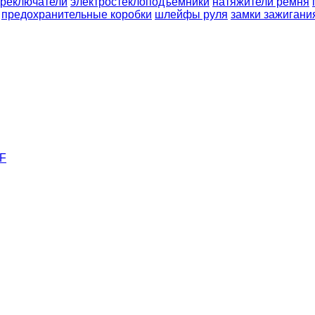
реключатели
электростеклоподъемники
натяжители ремня
предохранительные коробки
шлейфы руля
замки зажигани
F