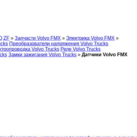
O
ZF
»
Запчасти Volvo FMX
»
Электрика Volvo FMX
»
ucks
Преобразователи напряжения Volvo Trucks
ктропроводка Volvo Trucks
Реле Volvo Trucks
cks
Замки зажигания Volvo Trucks
»
Датчики Volvo FMX