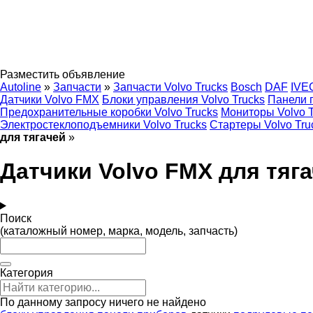
Разместить объявление
Autoline
»
Запчасти
»
Запчасти Volvo Trucks
Bosch
DAF
IVE
Датчики Volvo FMX
Блоки управления Volvo Trucks
Панели п
Предохранительные коробки Volvo Trucks
Мониторы Volvo T
Электростеклоподъемники Volvo Trucks
Стартеры Volvo Tru
для тягачей
»
Датчики Volvo FMX для тяг
Поиск
(каталожный номер, марка, модель, запчасть)
Категория
По данному запросу ничего не найдено