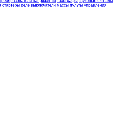
преобразователи напряжения
тахографы
звуковые сигналы
я
стартеры
реле
выключатели массы
пульты управления