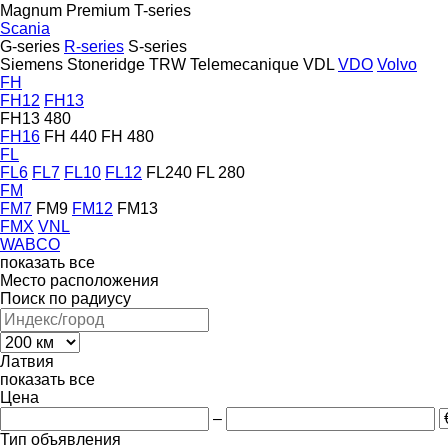
Magnum
Premium
T-series
Scania
G-series
R-series
S-series
Siemens
Stoneridge
TRW
Telemecanique
VDL
VDO
Volvo
FH
FH12
FH13
FH13 480
FH16
FH 440
FH 480
FL
FL6
FL7
FL10
FL12
FL240
FL 280
FM
FM7
FM9
FM12
FM13
FMX
VNL
WABCO
показать все
Место расположения
Поиск по радиусу
Латвия
показать все
Цена
–
Тип объявления