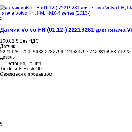
тягача Volvo FH, FM, FMX-4 series (2013-)
5
Датчик Volvo FH (01.12-) 22219281 для тягача Vo
100,81 €
Без НДС
Датчик
22219281 22315988 22827991 21531797 7422315988 74222
дизель
Эстония, Tallinn
TruckParts Eesti OÜ
Связаться с продавцом
5