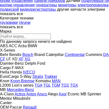
блоки управления
панели приборов
датчики
подрулевые пе
кнопки управления
генераторы
мониторы
электропроводка
подвеской
видеорегистраторы
другие запчасти электрики
показать все
Категория техники
грузовики
тягачи
показать все
Марка
По данному запросу ничего не найдено
ABS
ACC
Actia
BMW
X-Series
Behr
Bendix
Bosch
Brand
Caterpillar
Continental
Cummins
DA
CF
LF
XD
XF
XG
Daimler-Benz
Delphi
Ford
Cargo
F-MAX
Hella
Honda
IVECO
EuroCargo
S-Way
Stralis
Trakker
Knorr
Knorr-Bremse
Komatsu
MAN
L2000
Lion's series
TGA
TGL
TGM
TGS
TGX
MB
Mercedes-Benz
A-Class
Actros
Antos
Arocs
Atego
Axor
Econic
MB
Sprinter
Meritor
Mitsubishi
Canter
OEM
Paccar
Renault