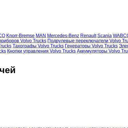
CO
Knorr-Bremse
MAN
Mercedes-Benz
Renault
Scania
WABC
риборов Volvo Trucks
Подрулевые переключатели Volvo Tr
rucks
Тахографы Volvo Trucks
Генераторы Volvo Trucks
Эле
cks
Кнопки управления Volvo Trucks
Аккумуляторы Volvo Tru
ачей