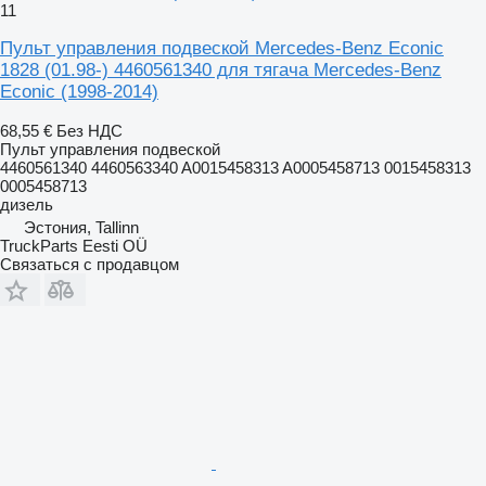
11
Пульт управления подвеской Mercedes-Benz Econic
1828 (01.98-) 4460561340 для тягача Mercedes-Benz
Econic (1998-2014)
68,55 €
Без НДС
Пульт управления подвеской
4460561340 4460563340 A0015458313 A0005458713 0015458313
0005458713
дизель
Эстония, Tallinn
TruckParts Eesti OÜ
Связаться с продавцом