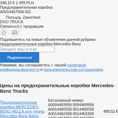
348,10 €
1 499 PLN
Предохранительная коробка
A0014467558 001
Польша, Zawichost
DSO TRUCK
Связаться с продавцом
Подпишитесь на новые объявления данной рубрики
предохранительные коробки
Mercedes-Benz
Подписаться
Нажимая, вы соглашаетесь с нашей
политикой
конфиденциальности
и
пользовательским соглашением
.
Цены на предохранительные коробки Mercedes-
Benz Trucks
Каталожный номер:
Предохранительная
A0004469958 0004469958
коробка MERCEDES-
A0014460558 0014460558
BENZ,HELLA для тягача
489,52 €
A0014462458 0014462458
Mercedes-Benz Antos,