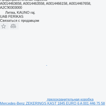
A0014463658, A0014463558, A0014466158, A0014467658,
A2C90303000
Литва, KAUNO raj.
UAB FERIKAS
Связаться с продавцом
предохранительная коробка
Mercedes-Benz ZEKERINGS KAST 1845 EURO 6 A 001 446 75 58