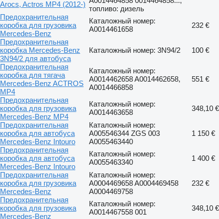
A0014464858 0014464858...,
Arocs, Actros MP4 (2012-)
топливо: дизель
Предохранительная
Каталожный номер:
коробка для грузовика
232 €
A0014461658
Mercedes-Benz
Предохранительная
коробка Mercedes-Benz
Каталожный номер: 3N94/2
100 €
3N94/2 для автобуса
Предохранительная
Каталожный номер:
коробка для тягача
A0014462658 A0014462658,
551 €
Mercedes-Benz ACTROS
A0014466858
MP4
Предохранительная
Каталожный номер:
коробка для грузовика
348,10 €
A0014463658
Mercedes-Benz MP4
Предохранительная
Каталожный номер:
коробка для автобуса
A005546344 ZGS 003
1 150 €
Mercedes-Benz Intouro
A0055463440
Предохранительная
Каталожный номер:
коробка для автобуса
1 400 €
A0055463340
Mercedes-Benz Intouro
Предохранительная
Каталожный номер:
коробка для грузовика
A0004469658 A0004469458
232 €
Mercedes-Benz
A0004469758
Предохранительная
Каталожный номер:
коробка для грузовика
348,10 €
A0014467558 001
Mercedes-Benz