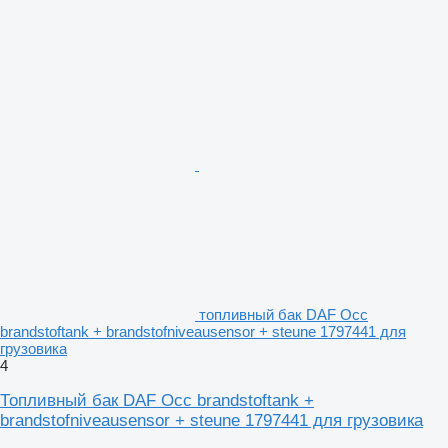
топливный бак DAF Occ
brandstoftank + brandstofniveausensor + steune 1797441 для
грузовика
4
Топливный бак DAF Occ brandstoftank +
brandstofniveausensor + steune 1797441 для грузовика