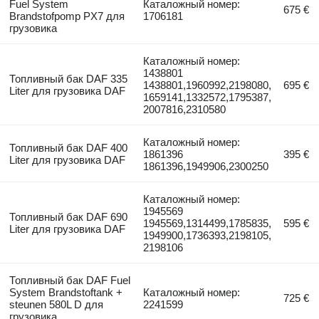
Fuel System
Каталожный номер:
675 €
Brandstofpomp PX7 для
1706181
грузовика
Каталожный номер:
1438801
Топливный бак DAF 335
1438801,1960992,2198080,
695 €
Liter для грузовика DAF
1659141,1332572,1795387,
2007816,2310580
Каталожный номер:
Топливный бак DAF 400
1861396
395 €
Liter для грузовика DAF
1861396,1949906,2300250
Каталожный номер:
1945569
Топливный бак DAF 690
1945569,1314499,1785835,
595 €
Liter для грузовика DAF
1949900,1736393,2198105,
2198106
Топливный бак DAF Fuel
System Brandstoftank +
Каталожный номер:
725 €
steunen 580L D для
2241599
грузовика