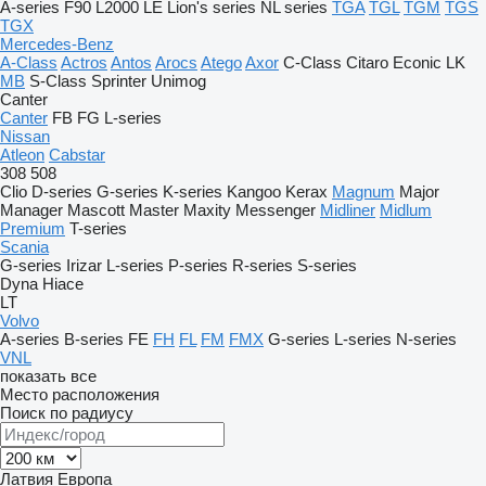
A-series
F90
L2000
LE
Lion's series
NL series
TGA
TGL
TGM
TGS
TGX
Mercedes-Benz
A-Class
Actros
Antos
Arocs
Atego
Axor
C-Class
Citaro
Econic
LK
MB
S-Class
Sprinter
Unimog
Canter
Canter
FB
FG
L-series
Nissan
Atleon
Cabstar
308
508
Clio
D-series
G-series
K-series
Kangoo
Kerax
Magnum
Major
Manager
Mascott
Master
Maxity
Messenger
Midliner
Midlum
Premium
T-series
Scania
G-series
Irizar
L-series
P-series
R-series
S-series
Dyna
Hiace
LT
Volvo
A-series
B-series
FE
FH
FL
FM
FMX
G-series
L-series
N-series
VNL
показать все
Место расположения
Поиск по радиусу
Латвия
Европа