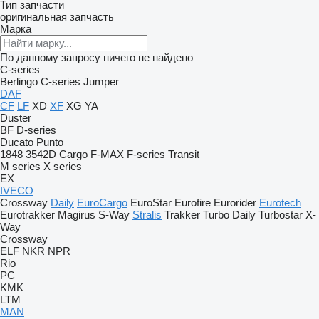
Тип запчасти
оригинальная запчасть
Марка
По данному запросу ничего не найдено
C-series
Berlingo
C-series
Jumper
DAF
CF
LF
XD
XF
XG
YA
Duster
BF
D-series
Ducato
Punto
1848
3542D
Cargo
F-MAX
F-series
Transit
M series
X series
EX
IVECO
Crossway
Daily
EuroCargo
EuroStar
Eurofire
Eurorider
Eurotech
Eurotrakker
Magirus
S-Way
Stralis
Trakker
Turbo Daily
Turbostar
X-
Way
Crossway
ELF
NKR
NPR
Rio
PC
KMK
LTM
MAN