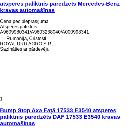
atsperes paliktnis paredzēts Mercedes-Benz
kravas automašīnas
Cena pēc pieprasījuma
Atsperes paliktnis
A9609980341/A9603238040/A000998341
Rumānija, Cristesti
ROYAL DRU AGRO S.R.L.
Sazināties ar pārdevēju
1
Bump Stop Axa Față 17533 E3540 atsperes
paliktnis paredzēts DAF 17533 E3540 kravas
automašīnas