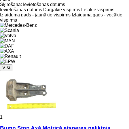
Šķirošana
:
Ievietošanas datums
Ievietošanas datums
Dārgākie vispirms
Lētākie vispirms
Izlaiduma gads - jaunākie vispirms
Izlaiduma gads - vecākie
vispirms
Visi
1
Bump Stop Axă Motrică atsperes paliktnis