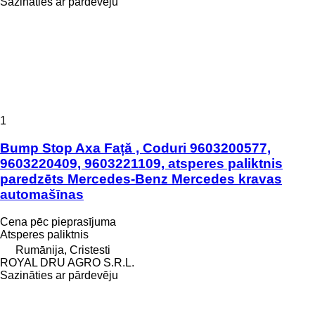
Sazināties ar pārdevēju
1
Bump Stop Axa Față , Coduri 9603200577,
9603220409, 9603221109, atsperes paliktnis
paredzēts Mercedes-Benz Mercedes kravas
automašīnas
Cena pēc pieprasījuma
Atsperes paliktnis
Rumānija, Cristesti
ROYAL DRU AGRO S.R.L.
Sazināties ar pārdevēju