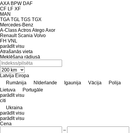
AXA
BPW
DAF
CF
LF
XF
MAN
TGA
TGL
TGS
TGX
Mercedes-Benz
A-Class
Actros
Atego
Axor
Renault
Scania
Volvo
FH
VNL
parādīt visu
Atrašanās vieta
Meklēšana rādiusā
Latvija
Eiropa
Rumānija
Nīderlande
Igaunija
Vācija
Polija
Lietuva
Portugāle
parādīt visu
citi
Ukraina
parādīt visu
parādīt visu
Cena
–