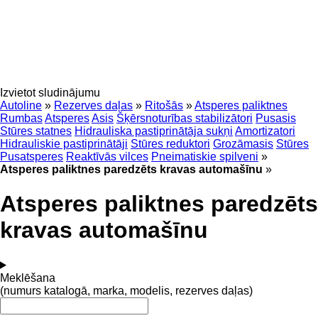
Izvietot sludinājumu
Autoline
»
Rezerves daļas
»
Ritošās
»
Atsperes paliktnes
Rumbas
Atsperes
Asis
Šķērsnoturības stabilizātori
Pusasis
Stūres statnes
Hidrauliska pastiprinātāja sukņi
Amortizatori
Hidrauliskie pastiprinātāji
Stūres reduktori
Grozāmasis
Stūres
Pusatsperes
Reaktīvās vilces
Pneimatiskie spilveni
»
Atsperes paliktnes paredzēts kravas automašīnu
»
Atsperes paliktnes paredzēts
kravas automašīnu
Meklēšana
(numurs katalogā, marka, modelis, rezerves daļas)