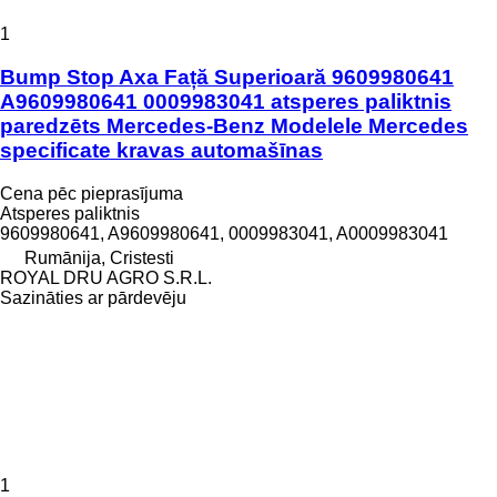
1
Bump Stop Axa Față Superioară 9609980641
A9609980641 0009983041 atsperes paliktnis
paredzēts Mercedes-Benz Modelele Mercedes
specificate kravas automašīnas
Cena pēc pieprasījuma
Atsperes paliktnis
9609980641, A9609980641, 0009983041, A0009983041
Rumānija, Cristesti
ROYAL DRU AGRO S.R.L.
Sazināties ar pārdevēju
1