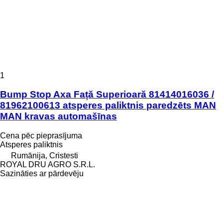
1
Bump Stop Axa Față Superioară 81414016036 /
81962100613 atsperes paliktnis paredzēts MAN
MAN kravas automašīnas
Cena pēc pieprasījuma
Atsperes paliktnis
Rumānija, Cristesti
ROYAL DRU AGRO S.R.L.
Sazināties ar pārdevēju