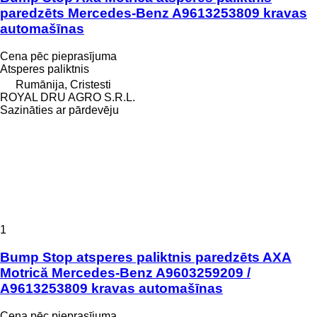
paredzēts Mercedes-Benz A9613253809 kravas
automašīnas
Cena pēc pieprasījuma
Atsperes paliktnis
Rumānija, Cristesti
ROYAL DRU AGRO S.R.L.
Sazināties ar pārdevēju
1
Bump Stop atsperes paliktnis paredzēts AXA
Motrică Mercedes-Benz A9603259209 /
A9613253809 kravas automašīnas
Cena pēc pieprasījuma