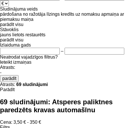
Sludinājuma veids
pārdošana
no ražotāja
līzings
kredīts
uz nomaksu
apmaiņa ar
piemaksu
maiņa
parādīt visu
Stāvoklis
jauns
lietots
restaurēts
parādīt visu
Izlaiduma gads
–
Neatrodat vajadzīgos filtrus?
Ieteikt izmaiņas
Atrasts:
-
parādīt
Atrasts:
69 sludinājumi
Parādīt
69 sludinājumi:
Atsperes paliktnes
paredzēts kravas automašīnu
Cena:
3,50 € - 350 €
Filtrs