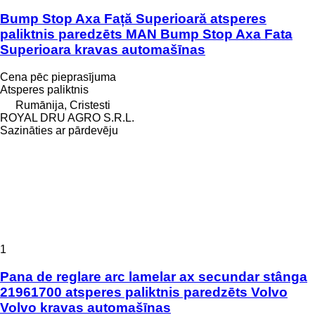
Bump Stop Axa Față Superioară atsperes
paliktnis paredzēts MAN Bump Stop Axa Fata
Superioara kravas automašīnas
Cena pēc pieprasījuma
Atsperes paliktnis
Rumānija, Cristesti
ROYAL DRU AGRO S.R.L.
Sazināties ar pārdevēju
1
Pana de reglare arc lamelar ax secundar stânga
21961700 atsperes paliktnis paredzēts Volvo
Volvo kravas automašīnas