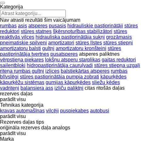
Kategorija
Nav atrasti rezultāti šim vaicājumam
rumbas
asis
atsperes
pusasis
hidrauliskie pastiprinātāji
stūres
reduktori
stūres statnes
šķērsnoturības stabilizātori
stūres
reaktīvās vilces
hidrauliska pastiprinātāja sukņi
grozāmasis
pneimatiskie spilveni
amortizatori
stūres līstes
stūres stiepņi
amortizatoru balsti
gultņi
amortizatoru kronšteini
stūres
pastiprinātāja tvertnes
pusatsperes
atsperes paliktnes
vērpstieņa piekares
lokšņu atsperu starplikas
gaitas reduktori
sailentbloki
hidropastiprinātāja cauruļvadi
stūres stiepņa uzgaļi
riteņa rumbas gultņi
izlices
balstiekārtas atsperes
rumbas
blīvslēgi
stūres pastiprinātāja pumpja zobrati
kāpurķēdes
kāpurķēžu sistēmas
gumijas kāpurķēdes
sliežu ķēdes
vadriteņi
balansiera ass
izliču paliktņi
citas ritošās daļas
rezerves daļas
parādīt visu
Tehnikas kategorija
kravas automašīnas
vilcēji
puspiekabes
autobusi
parādīt visu
Rezerves daļas tips
oriģināla rezerves daļa
analogs
parādīt visu
Marka