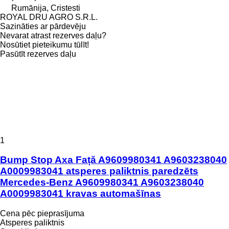
Rumānija, Cristesti
ROYAL DRU AGRO S.R.L.
Sazināties ar pārdevēju
Nevarat atrast rezerves daļu?
Nosūtiet pieteikumu tūlīt!
Pasūtīt rezerves daļu
1
Bump Stop Axa Față A9609980341 A9603238040
A0009983041 atsperes paliktnis paredzēts
Mercedes-Benz A9609980341 A9603238040
A0009983041 kravas automašīnas
Cena pēc pieprasījuma
Atsperes paliktnis