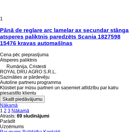
1
Până de reglare arc lamelar ax secundar stânga
atsperes paliktnis paredzēts Scania 1827598
15476 kravas automašīnas
Cena pēc pieprasījuma
Atsperes paliktnis
Rumānija, Cristesti
ROYAL DRU AGRO S.R.L.
Sazināties ar pārdevēju
Autoline partneru programma
Kļūstiet par mūsu partneri un saņemiet atlīdzību par katru
piesaistīto klientu
Skatīt piedāvājumu
Nākamā
1
2
3
Nākamā
Atrasts:
69 sludinājumi
Parādīt
Uzņēmums
Par mums
Palīdzība
Kontakti