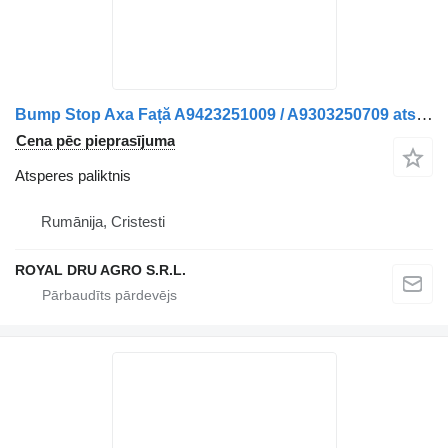
Bump Stop Axa Față A9423251009 / A9303250709 atsperes paliktnis paredzēts Mercedes-Benz A9423251009 / A9303250709 kravas automašīnas
Cena pēc pieprasījuma
Atsperes paliktnis
Rumānija, Cristesti
ROYAL DRU AGRO S.R.L.