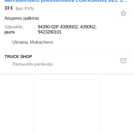
Mercedes-Benz pnevmoresora CON.4390N02 BEZ STAKANA, VERH 1ShP+ShT POWERTECH 94390-02P atsperes paliktnis paredzēts Mercedes-Benz ACTROS MP2 / MP3 kravas automašīnas
33 €
Bez PVN
Atsperes paliktnis
Stāvoklis
94390-02P 4390N02, 4390N2,
jauns
9423280101
Ukraina, Mukachevo
TRUCK SHOP