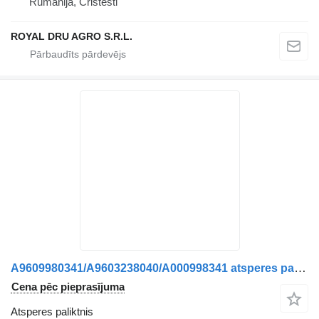
Rumānija, Cristesti
ROYAL DRU AGRO S.R.L.
A9609980341/A9603238040/A000998341 atsperes paliktnis paredzēts Mercedes-Benz kravas automašīnas
Cena pēc pieprasījuma
Atsperes paliktnis