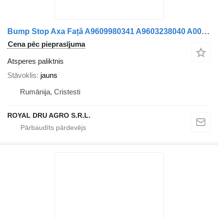
Bump Stop Axa Față A9609980341 A9603238040 A0009983041 atsperes paliktnis paredzēts Mercedes-Benz A9609980341 A9603238040 A0009983041 kravas automašīnas
Cena pēc pieprasījuma
Atsperes paliktnis
Stāvoklis
jauns
Rumānija, Cristesti
ROYAL DRU AGRO S.R.L.