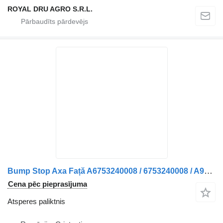
ROYAL DRU AGRO S.R.L.
Bump Stop Axa Față A6753240008 / 6753240008 / A9703220009 / 9703 atsperes paliktnis paredzēts Mercedes-Benz A6753240008 / 6753240008 / A9703220009 / 9703220009 kravas automašīnas
Cena pēc pieprasījuma
Atsperes paliktnis