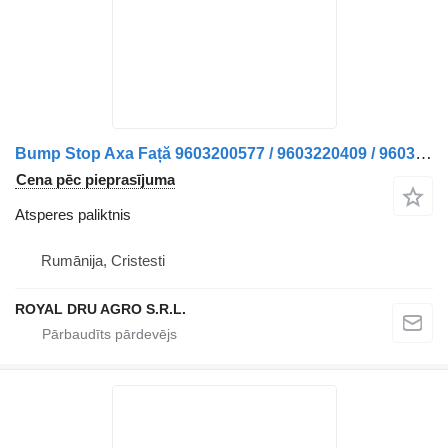
Bump Stop Axa Față 9603200577 / 9603220409 / 9603221109 atsperes paliktnis paredzēts Mercedes-Benz 9603200577 / 9603220409 / 9603221109 kravas automašīnas
Cena pēc pieprasījuma
Atsperes paliktnis
Rumānija, Cristesti
ROYAL DRU AGRO S.R.L.