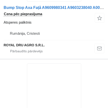
Bump Stop Axa Față A9609980341 A9603238040 A0009983041 960998034 atsperes paliktnis paredzēts Mercedes-Benz A9609980341 A9603238040 A0009983041 9609980341 9603238040 0009983041 kravas automašīnas
Cena pēc pieprasījuma
Atsperes paliktnis
Rumānija, Cristesti
ROYAL DRU AGRO S.R.L.