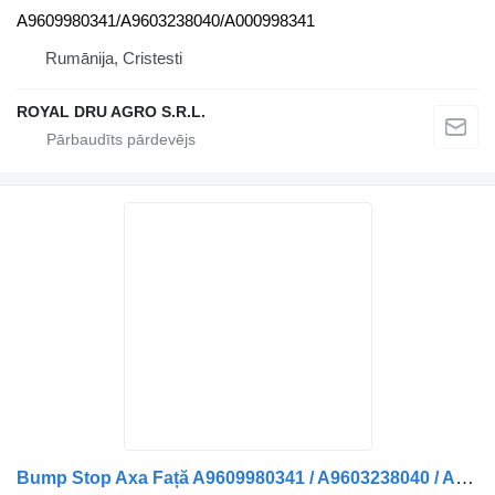
A9609980341/A9603238040/A000998341
Rumānija, Cristesti
ROYAL DRU AGRO S.R.L.
Bump Stop Axa Față A9609980341 / A9603238040 / A0009983041 atsperes paliktnis paredzēts Mercedes-Benz Diverse modele Mercedes kravas automašīnas