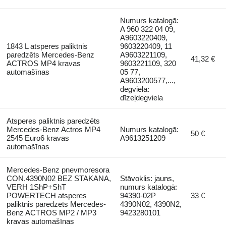
Numurs katalogā:
A 960 322 04 09,
A9603220409,
1843 L atsperes paliktnis
9603220409, 11
paredzēts Mercedes-Benz
A9603221109,
41,32 €
ACTROS MP4 kravas
9603221109, 320
automašīnas
05 77,
A9603200577,...,
degviela:
dīzeļdegviela
Atsperes paliktnis paredzēts
Mercedes-Benz Actros MP4
Numurs katalogā:
50 €
2545 Euro6 kravas
A9613251209
automašīnas
Mercedes-Benz pnevmoresora
CON.4390N02 BEZ STAKANA,
Stāvoklis: jauns,
VERH 1ShP+ShT
numurs katalogā:
POWERTECH atsperes
94390-02P
33 €
paliktnis paredzēts Mercedes-
4390N02, 4390N2,
Benz ACTROS MP2 / MP3
9423280101
kravas automašīnas