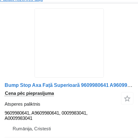
Bump Stop Axa Față Superioară 9609980641 A9609980641 0009983041 atsperes paliktnis paredzēts Mercedes-Benz Modelele Mercedes specificate kravas automašīnas
Cena pēc pieprasījuma
Atsperes paliktnis
9609980641, A9609980641, 0009983041,
A0009983041
Rumānija, Cristesti