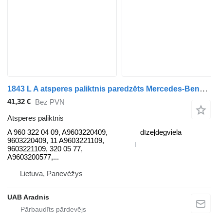
1843 L A atsperes paliktnis paredzēts Mercedes-Benz ACTROS MP4 kravas automašīnas
41,32 €
Bez PVN
Atsperes paliktnis
A 960 322 04 09, A9603220409,
dīzeļdegviela
9603220409, 11 A9603221109,
9603221109, 320 05 77,
A9603200577,...
Lietuva, Panevėžys
UAB Aradnis