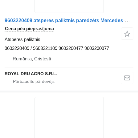
9603220409 atsperes paliktnis paredzēts Mercedes-Benz kravas automašīnas
Cena pēc pieprasījuma
Atsperes paliktnis
9603220409 / 9603221109 9603200477 9603200977
Rumānija, Cristesti
ROYAL DRU AGRO S.R.L.