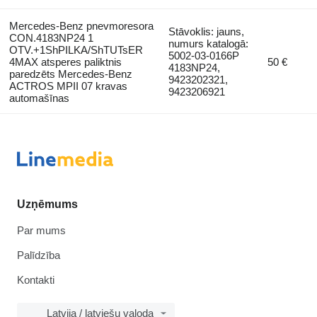
Mercedes-Benz pnevmoresora
Stāvoklis: jauns,
CON.4183NP24 1
numurs katalogā:
OTV.+1ShPILKA/ShTUTsER
5002-03-0166P
4MAX atsperes paliktnis
50 €
4183NP24,
paredzēts Mercedes-Benz
9423202321,
ACTROS MPII 07 kravas
9423206921
automašīnas
Uzņēmums
Par mums
Palīdzība
Kontakti
Latvija / latviešu valoda