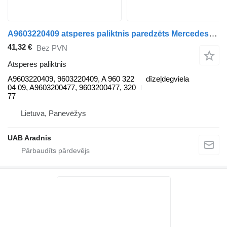
A9603220409 atsperes paliktnis paredzēts Mercedes-Benz ACTROS MP4 kravas automašīnas
41,32 €
Bez PVN
Atsperes paliktnis
A9603220409, 9603220409, A 960 322
dīzeļdegviela
04 09, A9603200477, 9603200477, 320
77
Lietuva, Panevėžys
UAB Aradnis