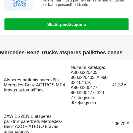
Kļūstiet par mūsu partneri un saņemiet atlīdzību
par katru piesaistīto klientu
Skatīt piedāvājumu
Mercedes-Benz Trucks atsperes paliktnes cenas
Numurs katalogā:
A9603220409,
9603220409, A 960
Atsperes paliktnis paredzēts
322 04 09,
Mercedes-Benz ACTROS MP4
41,32 €
A9603200477,
kravas automašīnas
9603200477, 320
77, degviela:
dīzeļdegviela
ZAWIESZENIE atsperes
paliktnis paredzēts Mercedes-
206,70 €
Benz AXOR ATEGO kravas
automašīnas