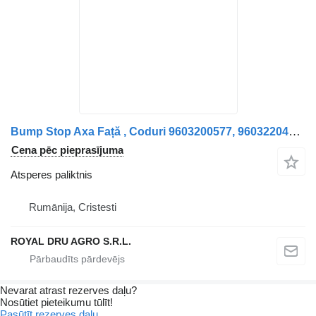
Bump Stop Axa Față , Coduri 9603200577, 9603220409, 9603221109, atsperes paliktnis paredzēts Mercedes-Benz Mercedes kravas automašīnas
Cena pēc pieprasījuma
Atsperes paliktnis
Rumānija, Cristesti
ROYAL DRU AGRO S.R.L.
Nevarat atrast rezerves daļu?
Nosūtiet pieteikumu tūlīt!
Pasūtīt rezerves daļu