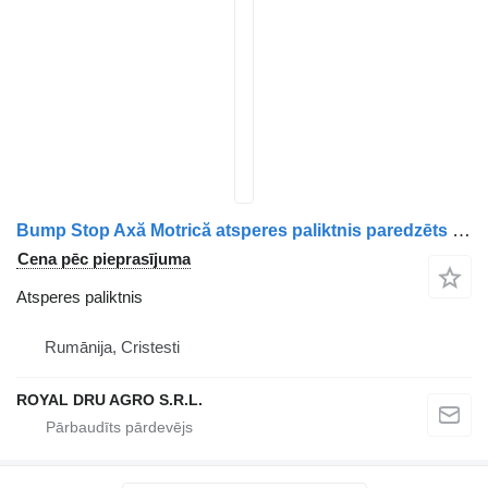
Bump Stop Axă Motrică atsperes paliktnis paredzēts Mercedes-Benz A9613253809 kravas automašīnas
Cena pēc pieprasījuma
Atsperes paliktnis
Rumānija, Cristesti
ROYAL DRU AGRO S.R.L.