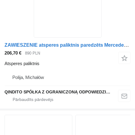
ZAWIESZENIE atsperes paliktnis paredzēts Mercedes-Benz AXOR ATEGO kravas automašīnas
206,70 €
890 PLN
Atsperes paliktnis
Polija, Michałów
QINDITO SPÓŁKA Z OGRANICZONĄ ODPOWIEDZIALNOŚCIĄ