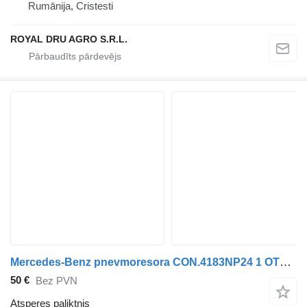
Rumānija, Cristesti
ROYAL DRU AGRO S.R.L.
Mercedes-Benz pnevmoresora CON.4183NP24 1 OTV.+1ShPILKA/ShTUTsER 4MAX 5002-03-0166P atsperes paliktnis paredzēts Mercedes-Benz ACTROS MPII 07 kravas automašīnas
50 €
Bez PVN
Atsperes paliktnis