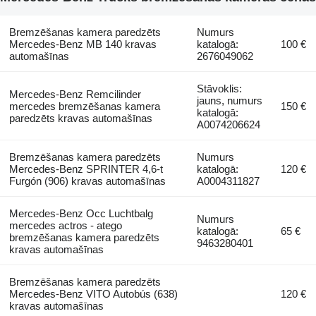
Bremzēšanas kamera paredzēts
Numurs
Mercedes-Benz MB 140 kravas
katalogā:
100 €
automašīnas
2676049062
Stāvoklis:
Mercedes-Benz Remcilinder
jauns, numurs
mercedes bremzēšanas kamera
150 €
katalogā:
paredzēts kravas automašīnas
A0074206624
Bremzēšanas kamera paredzēts
Numurs
Mercedes-Benz SPRINTER 4,6-t
katalogā:
120 €
Furgón (906) kravas automašīnas
A0004311827
Mercedes-Benz Occ Luchtbalg
Numurs
mercedes actros - atego
katalogā:
65 €
bremzēšanas kamera paredzēts
9463280401
kravas automašīnas
Bremzēšanas kamera paredzēts
Mercedes-Benz VITO Autobús (638)
120 €
kravas automašīnas