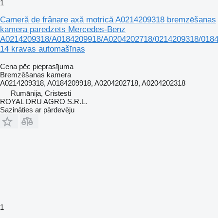
1
Cameră de frânare axă motrică A0214209318 bremzēšanas
kamera paredzēts Mercedes-Benz
A0214209318/A0184209918/A0204202718/0214209318/0184
14 kravas automašīnas
Cena pēc pieprasījuma
Bremzēšanas kamera
A0214209318, A0184209918, A0204202718, A0204202318
Rumānija, Cristesti
ROYAL DRU AGRO S.R.L.
Sazināties ar pārdevēju
1