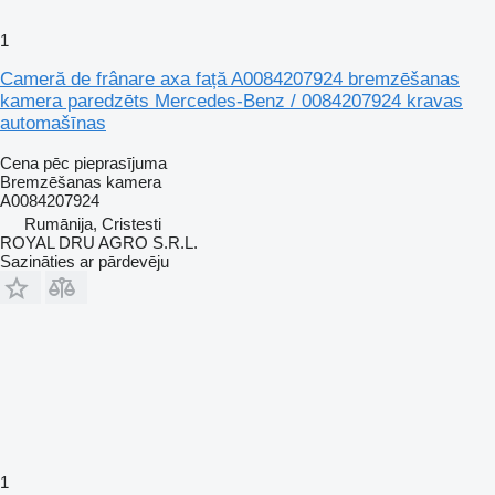
1
Cameră de frânare axa față A0084207924 bremzēšanas
kamera paredzēts Mercedes-Benz / 0084207924 kravas
automašīnas
Cena pēc pieprasījuma
Bremzēšanas kamera
A0084207924
Rumānija, Cristesti
ROYAL DRU AGRO S.R.L.
Sazināties ar pārdevēju
1