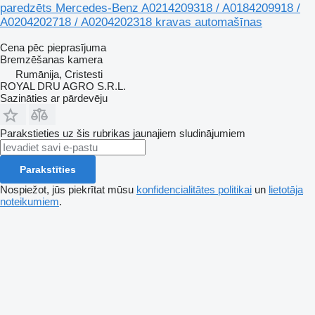
paredzēts Mercedes-Benz A0214209318 / A0184209918 /
A0204202718 / A0204202318 kravas automašīnas
Cena pēc pieprasījuma
Bremzēšanas kamera
Rumānija, Cristesti
ROYAL DRU AGRO S.R.L.
Sazināties ar pārdevēju
Parakstieties uz šis rubrikas jaunajiem sludinājumiem
Parakstīties
Nospiežot, jūs piekrītat mūsu
konfidencialitātes politikai
un
lietotāja
noteikumiem
.