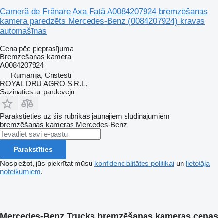
Cameră de Frânare Axa Față A0084207924 bremzēšanas
kamera paredzēts Mercedes-Benz (0084207924) kravas
automašīnas
Cena pēc pieprasījuma
Bremzēšanas kamera
A0084207924
Rumānija, Cristesti
ROYAL DRU AGRO S.R.L.
Sazināties ar pārdevēju
Parakstieties uz šis rubrikas jaunajiem sludinājumiem
bremzēšanas kameras
Mercedes-Benz
Parakstīties
Nospiežot, jūs piekrītat mūsu
konfidencialitātes politikai
un
lietotāja
noteikumiem
.
Mercedes-Benz Trucks bremzēšanas kameras cenas