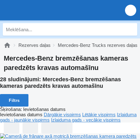
Rezerves daļas
Mercedes-Benz Trucks rezerves daļas
Mercedes-Benz bremzēšanas kameras
paredzēts kravas automašīnu
28 sludinājumi:
Mercedes-Benz bremzēšanas
kameras paredzēts kravas automašīnu
Filtrs
Šķirošana
:
Ievietošanas datums
Ievietošanas datums
Dārgākie vispirms
Lētākie vispirms
Izlaiduma
gads - jaunākie vispirms
Izlaiduma gads - vecākie vispirms