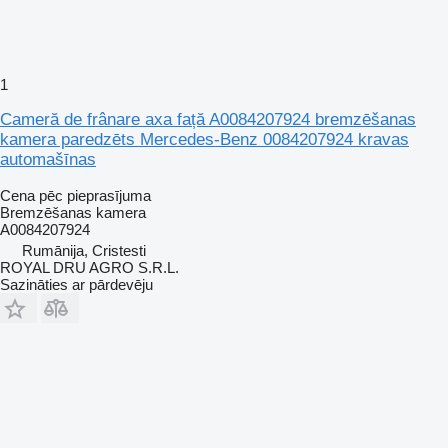
1
Cameră de frânare axa față A0084207924 bremzēšanas
kamera paredzēts Mercedes-Benz 0084207924 kravas
automašīnas
Cena pēc pieprasījuma
Bremzēšanas kamera
A0084207924
Rumānija, Cristesti
ROYAL DRU AGRO S.R.L.
Sazināties ar pārdevēju