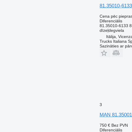
81.35010-6133
Cena pēc piepra
Diferenciālis
81.35010-6133 8
dīzeļdegviela
Itālija, Vicen
Trucks Italiana S
Sazināties ar pār
3
MAN 81.35001-
750 €
Bez PVN
Diferenciālis