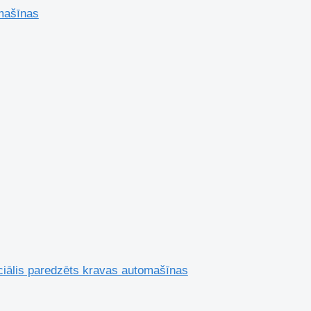
mašīnas
iālis paredzēts kravas automašīnas