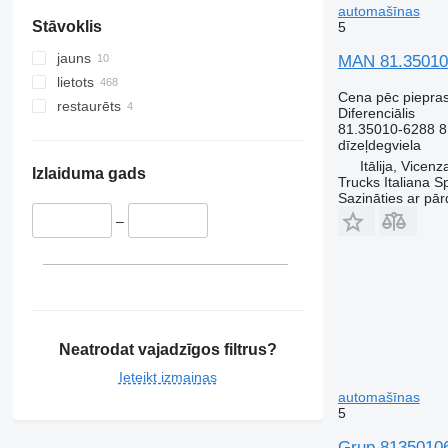
automašīnas
Stāvoklis
5
jauns
MAN 81.35010-
lietots
Cena pēc piepra
restaurēts
Diferenciālis
81.35010-6288 
dīzeļdegviela
Itālija, Vicen
Izlaiduma gads
Trucks Italiana S
Sazināties ar pār
–
Neatrodat vajadzīgos filtrus?
Ieteikt izmaiņas
automašīnas
5
Grup 81350106