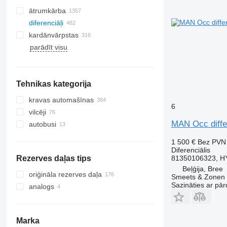
ātrumkārba
diferenciāļi
kardānvārpstas
parādīt visu
Tehnikas kategorija
kravas automašīnas
6
vilcēji
MAN Occ diffe
autobusi
1 500 €
Bez PVN
Diferenciālis
Rezerves daļas tips
81350106323, H
Beļģija, Bree
oriģināla rezerves daļa
Smeets & Zonen 
Sazināties ar pār
analogs
Marka