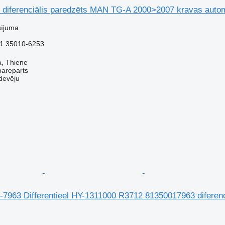
 diferenciālis paredzēts MAN TG-A 2000>2007 kravas auto
sījuma
1.35010-6253
za, Thiene
pareparts
devēju
7963 Differentieel HY-1311000 R3712 81350017963 diferenc