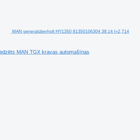
MAN generalüberholt HY1350 81350106304 38:14 I=2,714
aredzēts MAN TGX kravas automašīnas