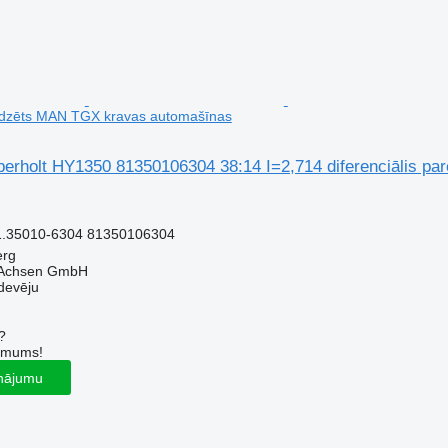
redzēts MAN TGX kravas automašīnas
erholt HY1350 81350106304 38:14 I=2,714 diferenciālis p
1.35010-6304 81350106304
erg
 Achsen GmbH
devēju
?
r mums!
inājumu