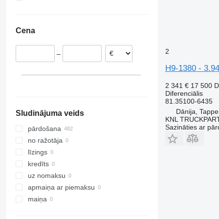
Rumānija
Ukraina
Vito
Beļģija
Cena
Spānija
Itālija
2
–
Nīderlande
H9-1380 - 3.94
Dānija
Portugāle
2 341 €
17 500 
parādīt visu
Diferenciālis
81.35100-6435
Dānija, Tappe
Sludinājuma veids
KNL TRUCKPAR
Sazināties ar pār
pārdošana
no ražotāja
līzings
kredīts
uz nomaksu
apmaiņa ar piemaksu
maiņa