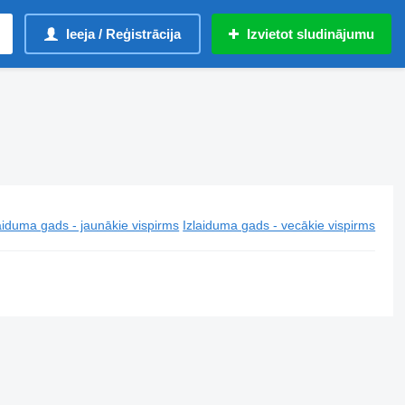
Ieeja / Reģistrācija
Izvietot sludinājumu
aiduma gads - jaunākie vispirms
Izlaiduma gads - vecākie vispirms