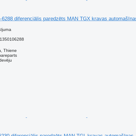
6288 diferenciālis paredzēts MAN TGX kravas automašīna
sījuma
81350106288
za, Thiene
pareparts
devēju
230 diferenciālis paredzēts MAN TGL kravas automašīnas