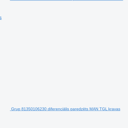
s
Grup 81350106230 diferenciālis paredzēts MAN TGL kravas