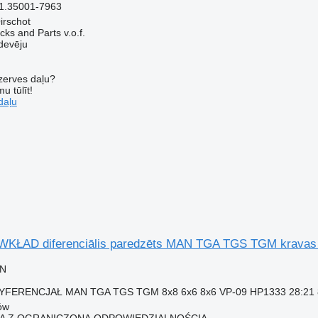
1.35001-7963
irschot
ks and Parts v.o.f.
devēju
ezerves daļu?
u tūlīt!
daļu
KŁAD diferenciālis paredzēts MAN TGA TGS TGM kravas
LN
ERENCJAŁ MAN TGA TGS TGM 8x8 6x6 8x6 VP-09 HP1333 28:21 81
łów
KA Z OGRANICZONĄ ODPOWIEDZIALNOŚCIĄ