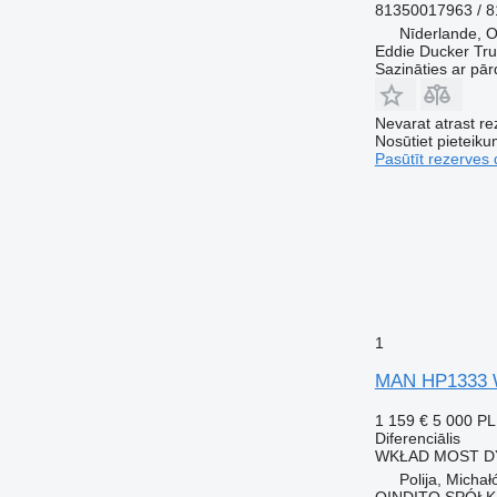
81350017963 / 8
Nīderlande, O
Eddie Ducker Truc
Sazināties ar pār
Nevarat atrast r
Nosūtiet pieteikum
Pasūtīt rezerves 
1
MAN HP1333 W
1 159 €
5 000 P
Diferenciālis
WKŁAD MOST DYF
Polija, Micha
QINDITO SPÓŁ