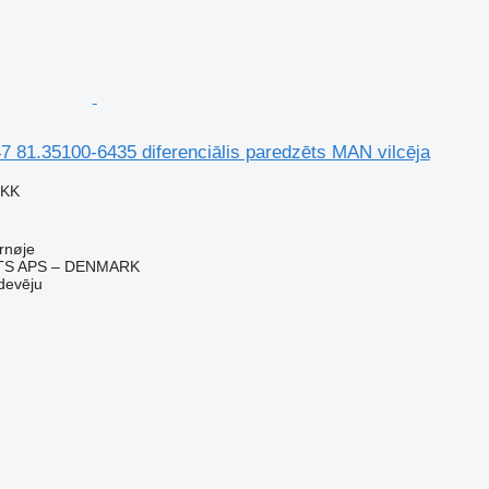
7 81.35100-6435 diferenciālis paredzēts MAN vilcēja
DKK
rnøje
TS APS – DENMARK
devēju