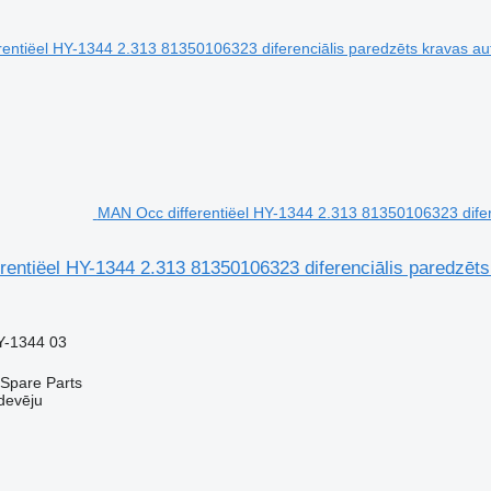
MAN Occ differentiëel HY-1344 2.313 81350106323 difer
rentiëel HY-1344 2.313 81350106323 diferenciālis paredzēt
Y-1344 03
Spare Parts
devēju