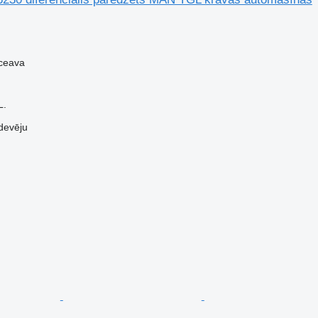
ceava
L.
devēju