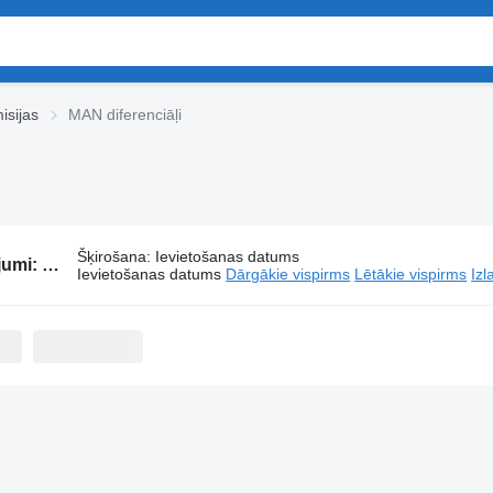
isijas
MAN diferenciāļi
Šķirošana
:
Ievietošanas datums
482 sludinājumi:
MAN diferenciāļi
Ievietošanas datums
Dārgākie vispirms
Lētākie vispirms
Izl