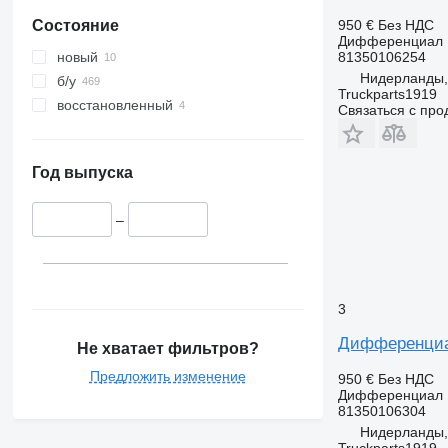
950 €
Без НДС
Состояние
Дифференциал
81350106254
новый
Нидерланды,
б/у
Truckparts1919
восстановленный
Связаться с пр
Год выпуска
–
3
Дифференциал 
Не хватает фильтров?
Предложить изменение
950 €
Без НДС
Дифференциал
81350106304
Нидерланды,
Truckparts1919