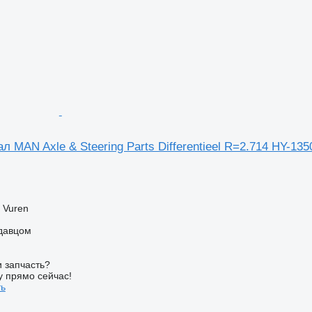
MAN Axle & Steering Parts Differentieel R=2.714 HY-135
 Vuren
одавцом
 запчасть?
у прямо сейчас!
ть