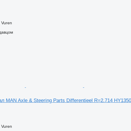
 Vuren
одавцом
MAN Axle & Steering Parts Differentieel R=2.714 HY135
 Vuren