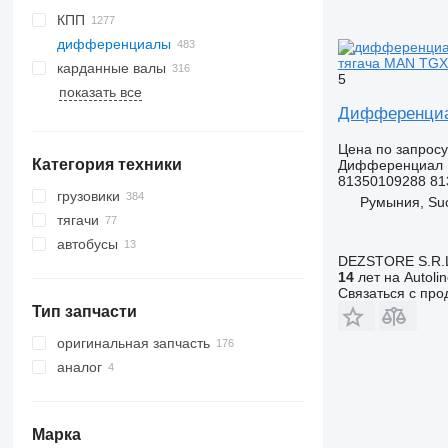
КПП
дифференциалы
тягача MAN TGX
карданные валы
5
показать все
Дифференциа
Цена по запросу
Категория техники
Дифференциал
81350109288 81
грузовики
Румыния, Su
тягачи
автобусы
DEZSTORE S.R.
14
лет на Autoli
Связаться с пр
Тип запчасти
оригинальная запчасть
аналог
Марка