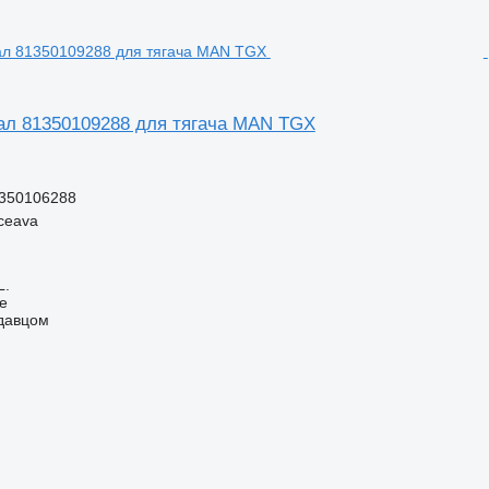
л 81350109288 для тягача MAN TGX
350106288
ceava
L.
ne
одавцом