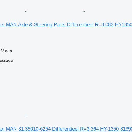
MAN Axle & Steering Parts Differentieel R=3.083 HY135
 Vuren
одавцом
 MAN 81.35010-6254 Differentieel R=3.364 HY-1350 8135