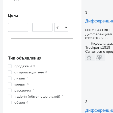
Румыния
Украина
Vito
Бельгия
3
Цена
Испания
Дифференциал 
Италия
–
Нидерланды
600 €
Без НДС
Дифференциал
Дания
81350106255
Португалия
Нидерланды,
показать все
Truckparts1919
Связаться с пр
Тип объявления
продажа
от производителя
лизинг
кредит
рассрочка
trade-in (обмен с доплатой)
2
обмен
Дифференциал