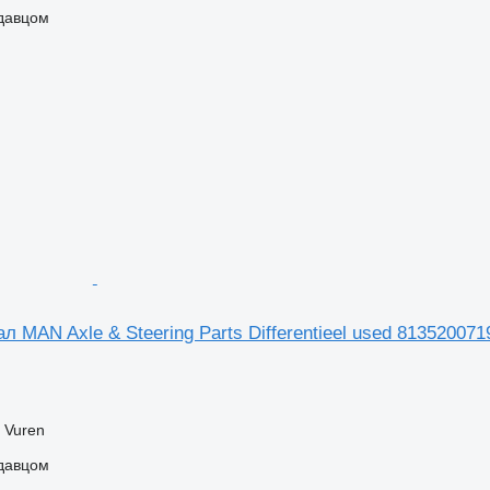
одавцом
MAN Axle & Steering Parts Differentieel used 813520071
 Vuren
одавцом