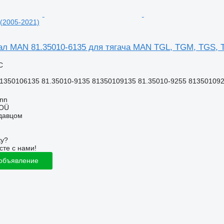
(2005-2021)
 MAN 81.35010-6135 для тягача MAN TGL, TGM, TGS, T
С
81350106135 81.35010-9135 81350109135 81.35010-9255 813501092
inn
 OÜ
одавцом
ку?
сте с нами!
 объявление