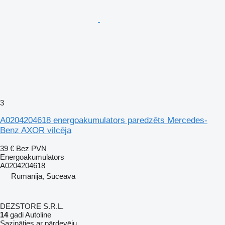
3
A0204204618 energoakumulators paredzēts Mercedes-
Benz AXOR vilcēja
39 €
Bez PVN
Energoakumulators
A0204204618
Rumānija, Suceava
DEZSTORE S.R.L.
14
gadi Autoline
Sazināties ar pārdevēju