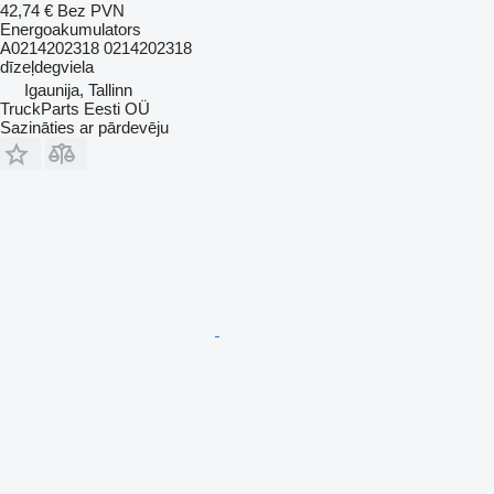
42,74 €
Bez PVN
Energoakumulators
A0214202318 0214202318
dīzeļdegviela
Igaunija, Tallinn
TruckParts Eesti OÜ
Sazināties ar pārdevēju