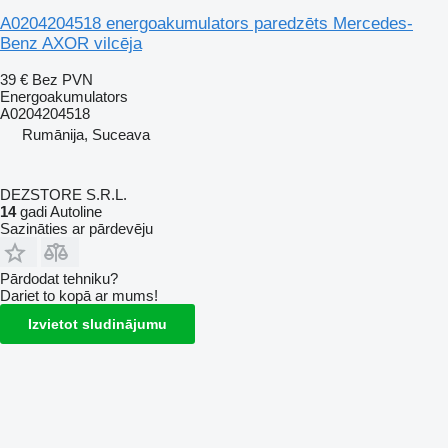
A0204204518 energoakumulators paredzēts Mercedes-
Benz AXOR vilcēja
39 €
Bez PVN
Energoakumulators
A0204204518
Rumānija, Suceava
DEZSTORE S.R.L.
14
gadi Autoline
Sazināties ar pārdevēju
Pārdodat tehniku?
Dariet to kopā ar mums!
Izvietot sludinājumu