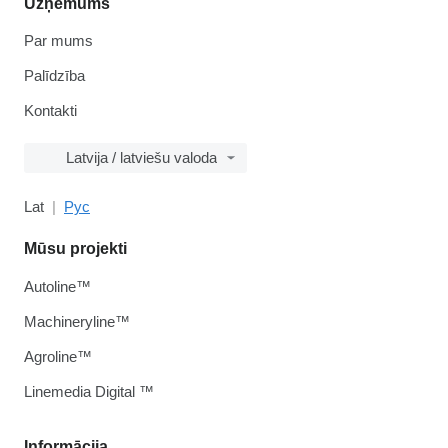
Uzņēmums
Par mums
Palīdzība
Kontakti
Latvija / latviešu valoda
Lat
Рус
Mūsu projekti
Autoline™
Machineryline™
Agroline™
Linemedia Digital ™
Informācija