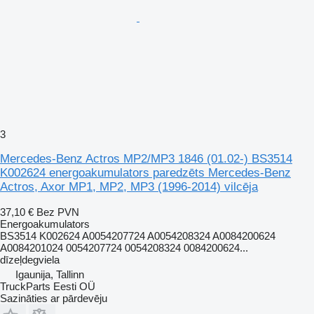
3
Mercedes-Benz Actros MP2/MP3 1846 (01.02-) BS3514
K002624 energoakumulators paredzēts Mercedes-Benz
Actros, Axor MP1, MP2, MP3 (1996-2014) vilcēja
37,10 €
Bez PVN
Energoakumulators
BS3514 K002624 A0054207724 A0054208324 A0084200624
A0084201024 0054207724 0054208324 0084200624...
dīzeļdegviela
Igaunija, Tallinn
TruckParts Eesti OÜ
Sazināties ar pārdevēju