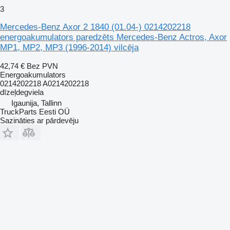
3
Mercedes-Benz Axor 2 1840 (01.04-) 0214202218
energoakumulators paredzēts Mercedes-Benz Actros, Axor
MP1, MP2, MP3 (1996-2014) vilcēja
42,74 €
Bez PVN
Energoakumulators
0214202218 A0214202218
dīzeļdegviela
Igaunija, Tallinn
TruckParts Eesti OÜ
Sazināties ar pārdevēju