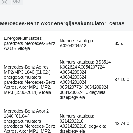
Mercedes-Benz Axor energijasakumulatori cenas
Energoakumulators
Numurs katalogā:
paredzēts Mercedes-Benz
39 €
A0204204518
AXOR vilcēja
Numurs katalogā: BS3514
Mercedes-Benz Actros
K002624 A0054207724
MP2/MP3 1846 (01.02-)
A0054208324
energoakumulators
A0084200624
37,10 €
paredzēts Mercedes-Benz
A0084201024
Actros, Axor MP1, MP2,
0054207724 0054208324
MP3 (1996-2014) vilcēja
0084200624..., degviela:
dīzeļdegviela
Mercedes-Benz Axor 2
1840 (01.04-)
Numurs katalogā:
energoakumulators
0214202218
42,74 €
paredzēts Mercedes-Benz
A0214202218, degviela:
Actros, Axor MP1, MP2,
dīzeļdegviela