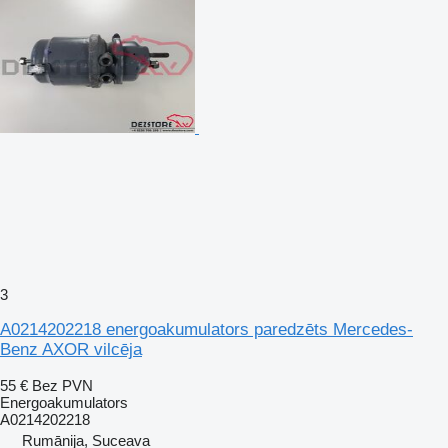
3
A0214202218 energoakumulators paredzēts Mercedes-
Benz AXOR vilcēja
55 €
Bez PVN
Energoakumulators
A0214202218
Rumānija, Suceava