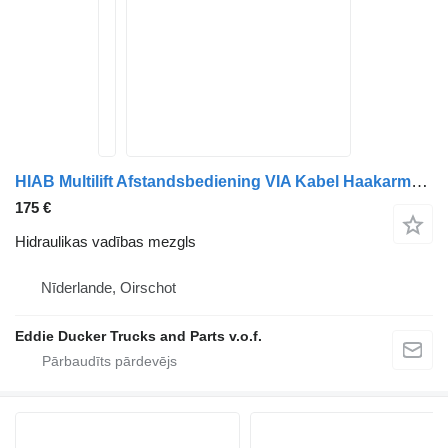
HIAB Multilift Afstandsbediening VIA Kabel Haakarmsysteem hidraulikas vadības mezgls paredzēts kravas automašīnas
175 €
Hidraulikas vadības mezgls
Nīderlande, Oirschot
Eddie Ducker Trucks and Parts v.o.f.