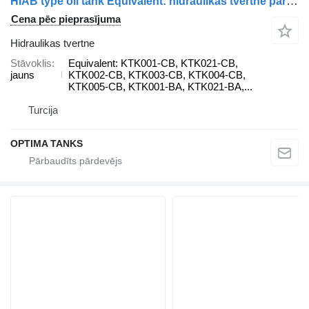
HIAB type oil tank Equivalent: hidraulikas tvertne paredzēts kravas automašīnas
Cena pēc pieprasījuma
Hidraulikas tvertne
Stāvoklis
Equivalent: KTK001-CB, KTK021-CB,
jauns
KTK002-CB, KTK003-CB, KTK004-CB,
KTK005-CB, KTK001-BA, KTK021-BA,...
Turcija
OPTIMA TANKS