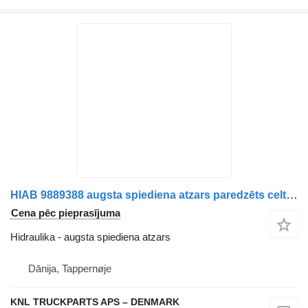
HIAB 9889388 augsta spiediena atzars paredzēts celtnis-manipulators
Cena pēc pieprasījuma
Hidraulika - augsta spiediena atzars
Dānija, Tappernøje
KNL TRUCKPARTS APS – DENMARK