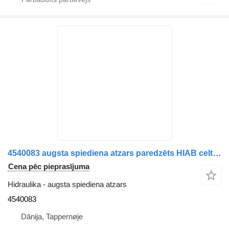
4540083 augsta spiediena atzars paredzēts HIAB celtnis-manipulators
Cena pēc pieprasījuma
Hidraulika - augsta spiediena atzars
4540083
Dānija, Tappernøje