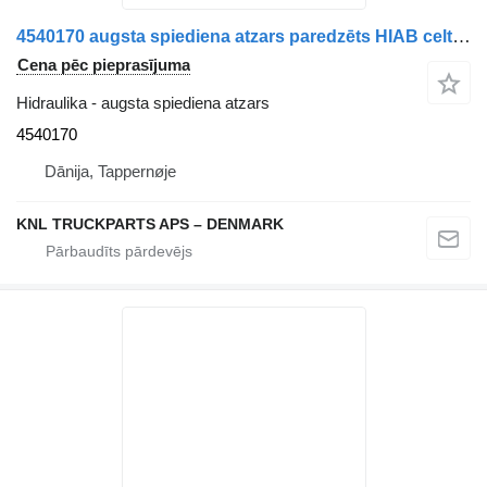
4540170 augsta spiediena atzars paredzēts HIAB celtnis-manipulators
Cena pēc pieprasījuma
Hidraulika - augsta spiediena atzars
4540170
Dānija, Tappernøje
KNL TRUCKPARTS APS – DENMARK