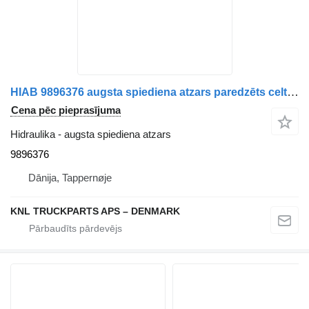
HIAB 9896376 augsta spiediena atzars paredzēts celtnis-manipulators
Cena pēc pieprasījuma
Hidraulika - augsta spiediena atzars
9896376
Dānija, Tappernøje
KNL TRUCKPARTS APS – DENMARK