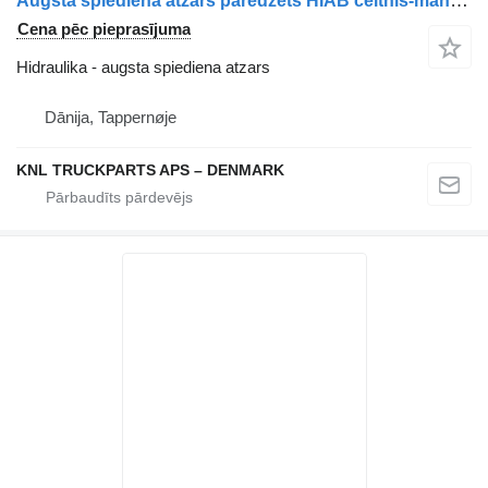
Augsta spiediena atzars paredzēts HIAB celtnis-manipulators
Cena pēc pieprasījuma
Hidraulika - augsta spiediena atzars
Dānija, Tappernøje
KNL TRUCKPARTS APS – DENMARK