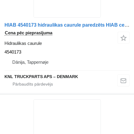
HIAB 4540173 hidraulikas caurule paredzēts HIAB celtnis-manipulators
Cena pēc pieprasījuma
Hidraulikas caurule
4540173
Dānija, Tappernøje
KNL TRUCKPARTS APS – DENMARK