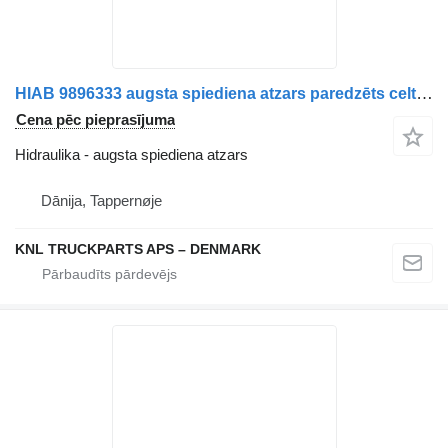
HIAB 9896333 augsta spiediena atzars paredzēts celtnis-manipulators
Cena pēc pieprasījuma
Hidraulika - augsta spiediena atzars
Dānija, Tappernøje
KNL TRUCKPARTS APS – DENMARK