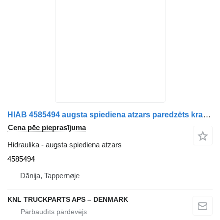
HIAB 4585494 augsta spiediena atzars paredzēts kravas automašīnas
Cena pēc pieprasījuma
Hidraulika - augsta spiediena atzars
4585494
Dānija, Tappernøje
KNL TRUCKPARTS APS – DENMARK