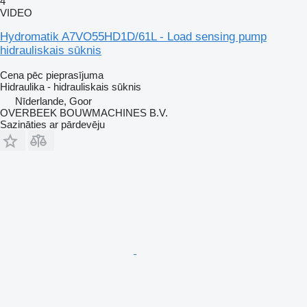
4
VIDEO
Hydromatik A7VO55HD1D/61L - Load sensing pump
hidrauliskais sūknis
Cena pēc pieprasījuma
Hidraulika - hidrauliskais sūknis
Nīderlande, Goor
OVERBEEK BOUWMACHINES B.V.
Sazināties ar pārdevēju