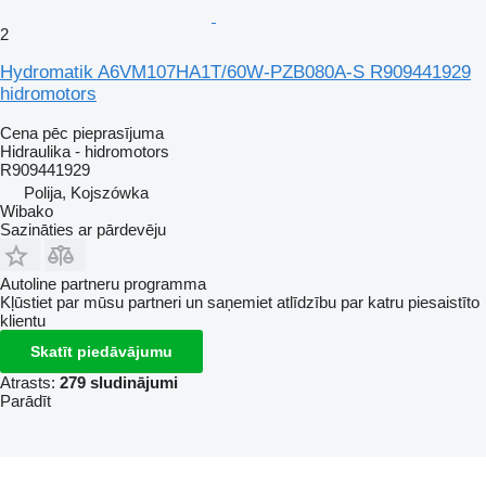
2
Hydromatik A6VM107HA1T/60W-PZB080A-S R909441929
hidromotors
Cena pēc pieprasījuma
Hidraulika - hidromotors
R909441929
Polija, Kojszówka
Wibako
Sazināties ar pārdevēju
Autoline partneru programma
Kļūstiet par mūsu partneri un saņemiet atlīdzību par katru piesaistīto
klientu
Skatīt piedāvājumu
Atrasts:
279 sludinājumi
Parādīt