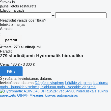
Stāvoklis
jauns
lietots
restaurēts
Izlaiduma gads
–
Neatrodat vajadzīgos filtrus?
Ieteikt izmaiņas
Atrasts:
-
parādīt
Atrasts:
279 sludinājumi
Parādīt
279 sludinājumi:
Hydromatik hidraulika
Cena:
430 € - 3 300 €
Filtrs
Šķirošana
:
Ievietošanas datums
Ievietošanas datums
Dārgākie vispirms
Lētākie vispirms
Izlaiduma
gads - jaunākie vispirms
Izlaiduma gads - vecākie vispirms