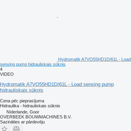
Hydromatik A7VO55HD1D/61L - Load
sensing pump hidrauliskais sūknis
4
VIDEO
Hydromatik A7VO55HD1D/61L - Load sensing pump
hidrauliskais sūknis
Cena pēc pieprasījuma
Hidraulika - hidrauliskais sūknis
Nīderlande, Goor
OVERBEEK BOUWMACHINES B.V.
Sazināties ar pārdevēju