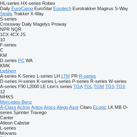
HL-series
HX-series
Robex
Daily
EuroCargo
EuroStar
Eurotech
Eurotrakker
Magirus
S-Way
Stralis
Trakker
X-Way
S-series
Crossway
Daily
Magelys
Proway
NPR
NQR
1CX
4CX
JS
10
F-series
C
KM
D series
PC
WA
KMK
Liebherr
A-series
K-Series
L-series
LH
LTM
PR
R-series
D-series
H-series
K-series
L-series
P-series
R-series
W-series
A-series
F90
L2000
LE
Lion's series
TGA
TGL
TGM
TGS
TGX
12
MHKS
Mercedes-Benz
A-Class
Actros
Antos
Arocs
Atego
Axor
Citaro
Econic
LK
MB
O-
series
Sprinter
Travego
Canter
Atleon
Cabstar
L-series
Movano