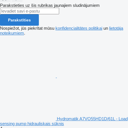
Parakstieties uz šis rubrikas jaunajiem sludinājumiem
Parakstīties
Nospiežot, jūs piekrītat mūsu
konfidencialitātes politikai
un
lietotāja
noteikumiem
.
Hydromatik A7VO55HD1D/61L - Load
sensing pump hidrauliskais sūknis