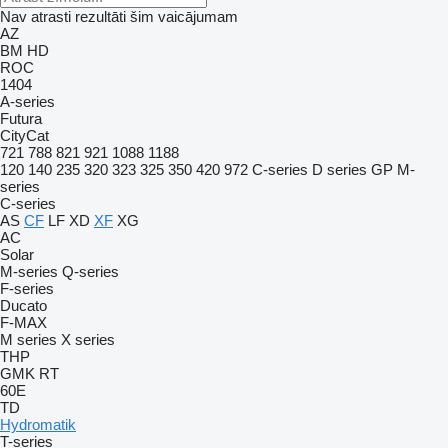
Nav atrasti rezultāti šim vaicājumam
AZ
BM
HD
ROC
1404
A-series
Futura
CityCat
721
788
821
921
1088
1188
120
140
235
320
323
325
350
420
972
C-series
D series
GP
M-
series
C-series
AS
CF
LF
XD
XF
XG
AC
Solar
M-series
Q-series
F-series
Ducato
F-MAX
M series
X series
THP
GMK
RT
60E
TD
Hydromatik
T-series