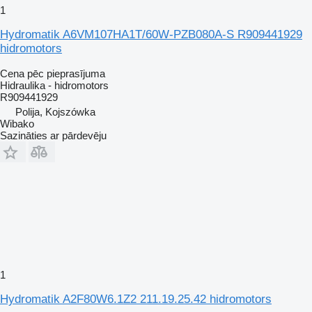
1
Hydromatik A6VM107HA1T/60W-PZB080A-S R909441929
hidromotors
Cena pēc pieprasījuma
Hidraulika - hidromotors
R909441929
Polija, Kojszówka
Wibako
Sazināties ar pārdevēju
1
Hydromatik A2F80W6.1Z2 211.19.25.42 hidromotors