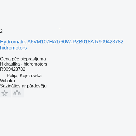
2
Hydromatik A6VM107HA1/60W-PZB018A R909423782
hidromotors
Cena pēc pieprasījuma
Hidraulika - hidromotors
R909423782
Polija, Kojszówka
Wibako
Sazināties ar pārdevēju