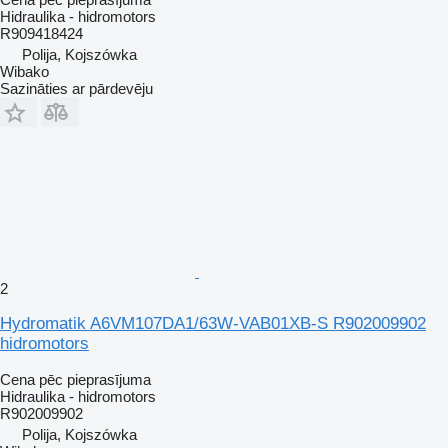
Hidraulika - hidromotors
R909418424
Polija, Kojszówka
Wibako
Sazināties ar pārdevēju
2
Hydromatik A6VM107DA1/63W-VAB01XB-S R902009902
hidromotors
Cena pēc pieprasījuma
Hidraulika - hidromotors
R902009902
Polija, Kojszówka