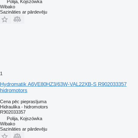
Polija, Kojszówka
Wibako
Sazināties ar pārdevēju
1
Hydromatik A6VE80HZ3/63W-VAL22XB-S R902033357
hidromotors
Cena pēc pieprasījuma
Hidraulika - hidromotors
R902033357
Polija, Kojszówka
Wibako
Sazināties ar pārdevēju