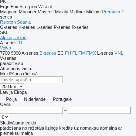
PK
Ergo
Fox
Scorpion
Wisent
Magnum
Manager
Mascott
Maxity
Midliner
Midlum
Premium
T-
series
Rexroth
Scania
G-series
K-series
L-series
P-series
R-series
SKL
Alpino
Urbino
A-series
TL
Volvo
7700
9900
A-series
B-series
EC
FH
FL
FM
FMX
L-series
VNL
V-series
parādīt visu
Atrašanās vieta
Meklēšana rādiusā
Latvija
Eiropa
Polija
Nīderlande
Portugāle
Cena
–
Sludinājuma veids
pārdošana
no ražotāja
līzings
kredīts
uz nomaksu
apmaiņa ar
piemaksu
maiņa