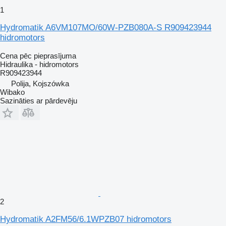
1
Hydromatik A6VM107MO/60W-PZB080A-S R909423944
hidromotors
Cena pēc pieprasījuma
Hidraulika - hidromotors
R909423944
Polija, Kojszówka
Wibako
Sazināties ar pārdevēju
2
Hydromatik A2FM56/6.1WPZB07 hidromotors