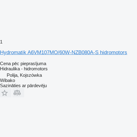
1
Hydromatik A6VM107MO/60W-NZB080A-S hidromotors
Cena pēc pieprasījuma
Hidraulika - hidromotors
Polija, Kojszówka
Wibako
Sazināties ar pārdevēju