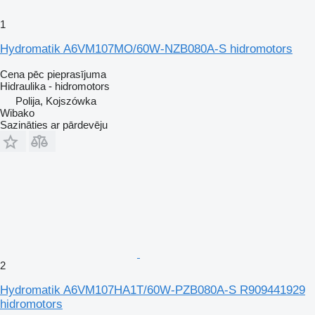
1
Hydromatik A6VM107MO/60W-NZB080A-S hidromotors
Cena pēc pieprasījuma
Hidraulika - hidromotors
Polija, Kojszówka
Wibako
Sazināties ar pārdevēju
2
Hydromatik A6VM107HA1T/60W-PZB080A-S R909441929
hidromotors