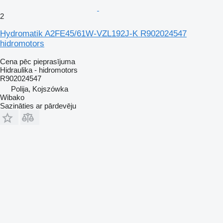
2
Hydromatik A2FE45/61W-VZL192J-K R902024547
hidromotors
Cena pēc pieprasījuma
Hidraulika - hidromotors
R902024547
Polija, Kojszówka
Wibako
Sazināties ar pārdevēju