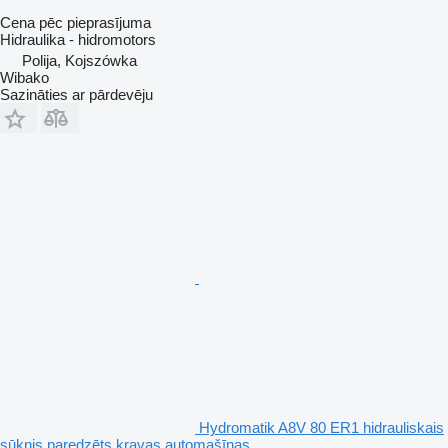
Cena pēc pieprasījuma
Hidraulika - hidromotors
Polija, Kojszówka
Wibako
Sazināties ar pārdevēju
Hydromatik A8V 80 ER1 hidrauliskais
sūknis paredzēts kravas automašīnas