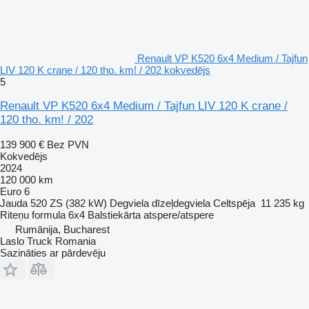
Renault VP K520 6x4 Medium / Tajfun
LIV 120 K crane / 120 tho. km! / 202 kokvedējs
5
Renault VP K520 6x4 Medium / Tajfun LIV 120 K crane /
120 tho. km! / 202
139 900 €
Bez PVN
Kokvedējs
2024
120 000 km
Euro 6
Jauda
520 ZS (382 kW)
Degviela
dīzeļdegviela
Celtspēja
11 235 kg
Riteņu formula
6x4
Balstiekārta
atspere/atspere
Rumānija, Bucharest
Laslo Truck Romania
Sazināties ar pārdevēju