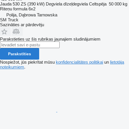
Jauda
530 ZS (390 kW)
Degviela
dīzeļdegviela
Celtspēja
50 000 kg
Riteņu formula
6x2
Polija, Dąbrowa Tarnowska
SM Truck
Sazināties ar pārdevēju
Parakstieties uz šis rubrikas jaunajiem sludinājumiem
Parakstīties
Nospiežot, jūs piekrītat mūsu
konfidencialitātes politikai
un
lietotāja
noteikumiem
.