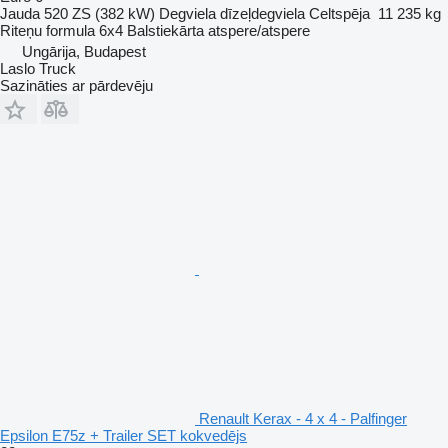
Jauda
520 ZS (382 kW)
Degviela
dīzeļdegviela
Celtspēja
11 235 kg
Riteņu formula
6x4
Balstiekārta
atspere/atspere
Ungārija, Budapest
Laslo Truck
Sazināties ar pārdevēju
Renault Kerax - 4 x 4 - Palfinger
Epsilon E75z + Trailer SET kokvedējs