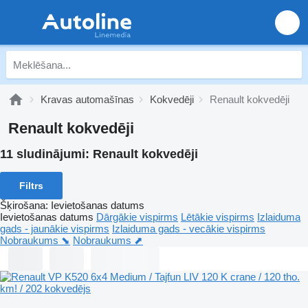
Kravas automašīnas
Kokvedēji
Renault kokvedēji
Renault kokvedēji
11 sludinājumi:
Renault kokvedēji
Filtrs
Šķirošana
:
Ievietošanas datums
Ievietošanas datums
Dārgākie vispirms
Lētākie vispirms
Izlaiduma
gads - jaunākie vispirms
Izlaiduma gads - vecākie vispirms
Nobraukums ⬊
Nobraukums ⬈