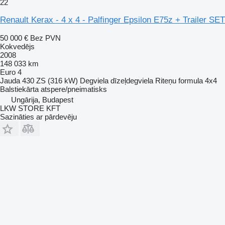
22
Renault Kerax - 4 x 4 - Palfinger Epsilon E75z + Trailer SET
50 000 €
Bez PVN
Kokvedējs
2008
148 033 km
Euro 4
Jauda
430 ZS (316 kW)
Degviela
dīzeļdegviela
Riteņu formula
4x4
Balstiekārta
atspere/pneimatisks
Ungārija, Budapest
LKW STORE KFT
Sazināties ar pārdevēju