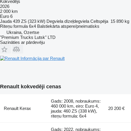
Kokvedējs
2026
2 000 km
Euro 6
Jauda
439 ZS (323 kW)
Degviela
dīzeļdegviela
Celtspēja
15 890 kg
Riteņu formula
6x4
Balstiekārta
atspere/pneimatisks
Ukraina, Ozertse
"Premium Trucks Lutsk" LTD
Sazināties ar pārdevēju
Informācija par Renault
Renault kokvedēji cenas
Gads: 2008, nobraukums:
460 000 km, eiro: Euro 4,
Renault Kerax
20 200 €
jauda: 460 ZS (338 kW),
riteņu formula: 6x4
Gads: 2022, nobraukums: