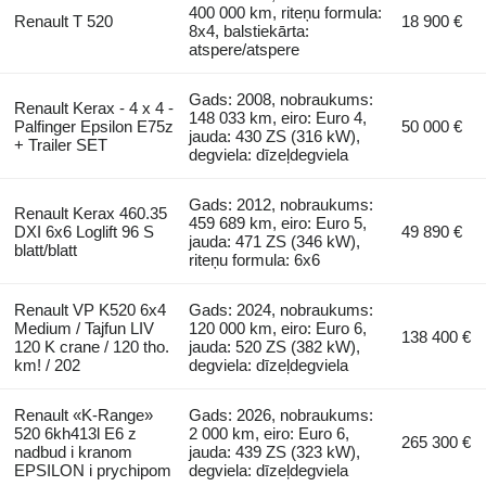
400 000 km, riteņu formula:
Renault T 520
18 900 €
8x4, balstiekārta:
atspere/atspere
Gads: 2008, nobraukums:
Renault Kerax - 4 x 4 -
148 033 km, eiro: Euro 4,
Palfinger Epsilon E75z
50 000 €
jauda: 430 ZS (316 kW),
+ Trailer SET
degviela: dīzeļdegviela
Gads: 2012, nobraukums:
Renault Kerax 460.35
459 689 km, eiro: Euro 5,
DXI 6x6 Loglift 96 S
49 890 €
jauda: 471 ZS (346 kW),
blatt/blatt
riteņu formula: 6x6
Renault VP K520 6x4
Gads: 2024, nobraukums:
Medium / Tajfun LIV
120 000 km, eiro: Euro 6,
138 400 €
120 K crane / 120 tho.
jauda: 520 ZS (382 kW),
km! / 202
degviela: dīzeļdegviela
Renault «K-Range»
Gads: 2026, nobraukums:
520 6kh413l E6 z
2 000 km, eiro: Euro 6,
265 300 €
nadbud i kranom
jauda: 439 ZS (323 kW),
EPSILON i prychipom
degviela: dīzeļdegviela