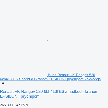
jauns Renault «K-Range» 520
6kh413l E6 z nadbud i kranom EPSILON i prychipom kokvedējs
14
Renault «K-Range» 520 6kh413l E6 z nadbud i kranom
EPSILON i prychipom
265 300 €
Ar PVN