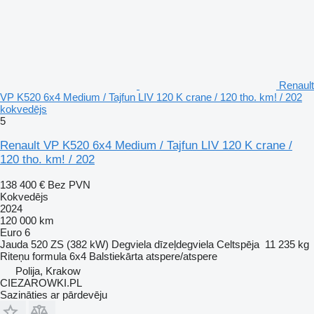
Renault
VP K520 6x4 Medium / Tajfun LIV 120 K crane / 120 tho. km! / 202
kokvedējs
5
Renault VP K520 6x4 Medium / Tajfun LIV 120 K crane /
120 tho. km! / 202
138 400 €
Bez PVN
Kokvedējs
2024
120 000 km
Euro 6
Jauda
520 ZS (382 kW)
Degviela
dīzeļdegviela
Celtspēja
11 235 kg
Riteņu formula
6x4
Balstiekārta
atspere/atspere
Polija, Krakow
CIEZAROWKI.PL
Sazināties ar pārdevēju