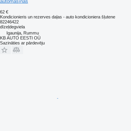
automašīnas
62 €
Kondicionieris un rezerves daļas - auto kondicioniera šļutene
82246422
dīzeļdegviela
Igaunija, Rummu
KB AUTO EESTI OÜ
Sazināties ar pārdevēju