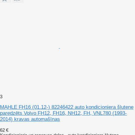
3
MAHLE FH16 (01.12-) 82246422 auto kondicioniera šļutene
paredzēts Volvo FH12, FH16, NH12, FH, VNL780 (1993-
2014) kravas automašīnas
62 €