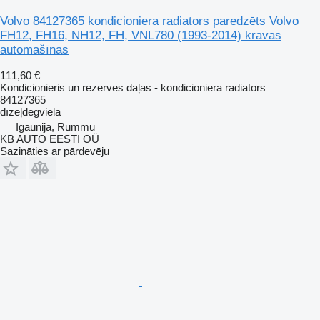
Volvo 84127365 kondicioniera radiators paredzēts Volvo
FH12, FH16, NH12, FH, VNL780 (1993-2014) kravas
automašīnas
111,60 €
Kondicionieris un rezerves daļas - kondicioniera radiators
84127365
dīzeļdegviela
Igaunija, Rummu
KB AUTO EESTI OÜ
Sazināties ar pārdevēju