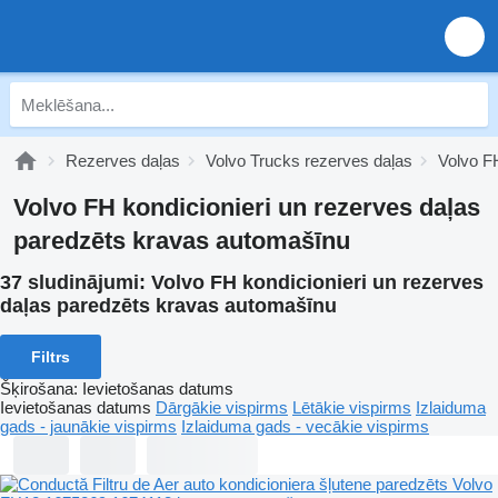
Rezerves daļas
Volvo Trucks rezerves daļas
Volvo F
Volvo FH kondicionieri un rezerves daļas
paredzēts kravas automašīnu
37 sludinājumi:
Volvo FH kondicionieri un rezerves
daļas paredzēts kravas automašīnu
Filtrs
Šķirošana
:
Ievietošanas datums
Ievietošanas datums
Dārgākie vispirms
Lētākie vispirms
Izlaiduma
gads - jaunākie vispirms
Izlaiduma gads - vecākie vispirms