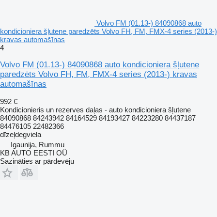
Volvo FM (01.13-) 84090868 auto
kondicioniera šļutene paredzēts Volvo FH, FM, FMX-4 series (2013-)
kravas automašīnas
4
Volvo FM (01.13-) 84090868 auto kondicioniera šļutene
paredzēts Volvo FH, FM, FMX-4 series (2013-) kravas
automašīnas
992 €
Kondicionieris un rezerves daļas - auto kondicioniera šļutene
84090868 84243942 84164529 84193427 84223280 84437187
84476105 22482366
dīzeļdegviela
Igaunija, Rummu
KB AUTO EESTI OÜ
Sazināties ar pārdevēju