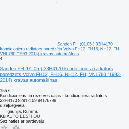
Sanden FH (01.05-) 33H4170
kondicioniera radiators paredzēts Volvo FH12, FH16, NH12, FH,
VNL780 (1993-2014) kravas automašīnas
4
Sanden FH (01.05-) 33H4170 kondicioniera radiators
paredzēts Volvo FH12, FH16, NH12, FH, VNL780 (1993-
2014) kravas automašīnas
155 €
Kondicionieris un rezerves daļas - kondicioniera radiators
33H4170 82812159 84176798
dīzeļdegviela
Igaunija, Rummu
KB AUTO EESTI OÜ
Sazināties ar pārdevēju