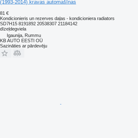
(1993-2014) kravas automašīnas
81 €
Kondicionieris un rezerves daļas - kondicioniera radiators
SD7H15 8191892 20538307 21184142
dīzeļdegviela
Igaunija, Rummu
KB AUTO EESTI OÜ
Sazināties ar pārdevēju