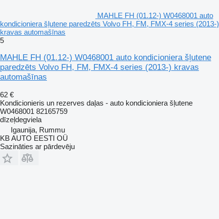
MAHLE FH (01.12-) W0468001 auto
kondicioniera šļutene paredzēts Volvo FH, FM, FMX-4 series (2013-)
kravas automašīnas
5
MAHLE FH (01.12-) W0468001 auto kondicioniera šļutene
paredzēts Volvo FH, FM, FMX-4 series (2013-) kravas
automašīnas
62 €
Kondicionieris un rezerves daļas - auto kondicioniera šļutene
W0468001 82165759
dīzeļdegviela
Igaunija, Rummu
KB AUTO EESTI OÜ
Sazināties ar pārdevēju