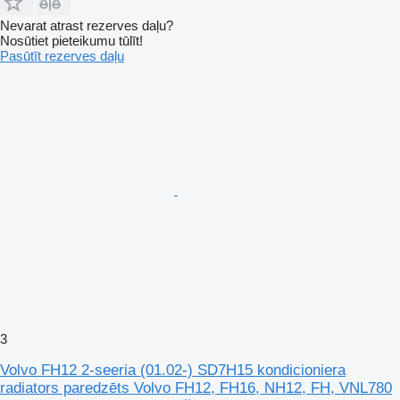
Nevarat atrast rezerves daļu?
Nosūtiet pieteikumu tūlīt!
Pasūtīt rezerves daļu
3
Volvo FH12 2-seeria (01.02-) SD7H15 kondicioniera
radiators paredzēts Volvo FH12, FH16, NH12, FH, VNL780