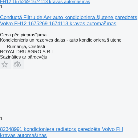
1
Conductă Filtru de Aer auto kondicioniera šļutene paredzēts
Volvo FH12 1675269 1674113 kravas automašīnas
Cena pēc pieprasījuma
Kondicionieris un rezerves daļas - auto kondicioniera šļutene
Rumānija, Cristesti
ROYAL DRU AGRO S.R.L.
Sazināties ar pārdevēju
1
82348991 kondicioniera radiators paredzēts Volvo FH
kravas automašīnas