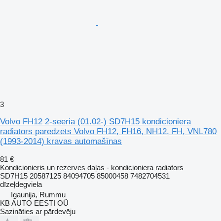
3
Volvo FH12 2-seeria (01.02-) SD7H15 kondicioniera
radiators paredzēts Volvo FH12, FH16, NH12, FH, VNL780
(1993-2014) kravas automašīnas
81 €
Kondicionieris un rezerves daļas - kondicioniera radiators
SD7H15 20587125 84094705 85000458 7482704531
dīzeļdegviela
Igaunija, Rummu
KB AUTO EESTI OÜ
Sazināties ar pārdevēju