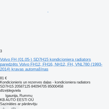
3
Volvo FH (01.05-) SD7H15 kondicioniera radiators
paredzēts Volvo FH12, FH16, NH12, FH, VNL780 (1993-
2014) kravas automašīnas
81 €
Kondicionieris un rezerves daļas - kondicioniera radiators
SD7H15 20587125 84094705 85000458
dīzeļdegviela
Igaunija, Rummu
KB AUTO EESTI OÜ
Sazināties ar pārdevēju