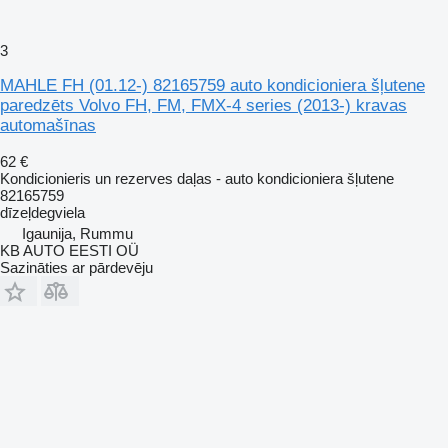
3
MAHLE FH (01.12-) 82165759 auto kondicioniera šļutene
paredzēts Volvo FH, FM, FMX-4 series (2013-) kravas
automašīnas
62 €
Kondicionieris un rezerves daļas - auto kondicioniera šļutene
82165759
dīzeļdegviela
Igaunija, Rummu
KB AUTO EESTI OÜ
Sazināties ar pārdevēju