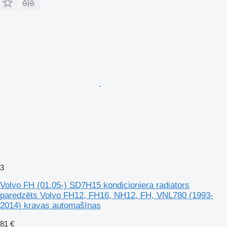
3
Volvo FH (01.05-) SD7H15 kondicioniera radiators
paredzēts Volvo FH12, FH16, NH12, FH, VNL780 (1993-
2014) kravas automašīnas
81 €