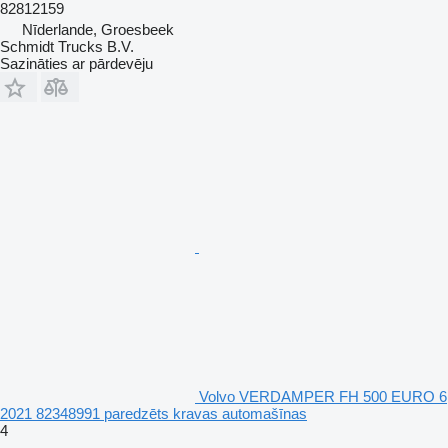
82812159
Nīderlande, Groesbeek
Schmidt Trucks B.V.
Sazināties ar pārdevēju
Volvo VERDAMPER FH 500 EURO 6
2021 82348991 paredzēts kravas automašīnas
4