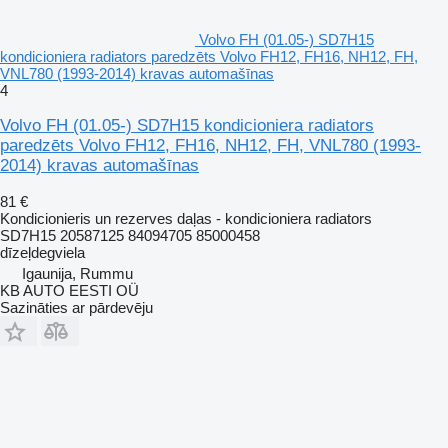
Volvo FH (01.05-) SD7H15
kondicioniera radiators paredzēts Volvo FH12, FH16, NH12, FH,
VNL780 (1993-2014) kravas automašīnas
4
Volvo FH (01.05-) SD7H15 kondicioniera radiators
paredzēts Volvo FH12, FH16, NH12, FH, VNL780 (1993-
2014) kravas automašīnas
81 €
Kondicionieris un rezerves daļas - kondicioniera radiators
SD7H15 20587125 84094705 85000458
dīzeļdegviela
Igaunija, Rummu
KB AUTO EESTI OÜ
Sazināties ar pārdevēju