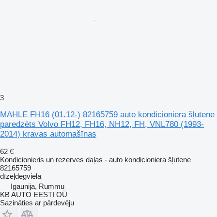
3
MAHLE FH16 (01.12-) 82165759 auto kondicioniera šļutene
paredzēts Volvo FH12, FH16, NH12, FH, VNL780 (1993-
2014) kravas automašīnas
62 €
Kondicionieris un rezerves daļas - auto kondicioniera šļutene
82165759
dīzeļdegviela
Igaunija, Rummu
KB AUTO EESTI OÜ
Sazināties ar pārdevēju