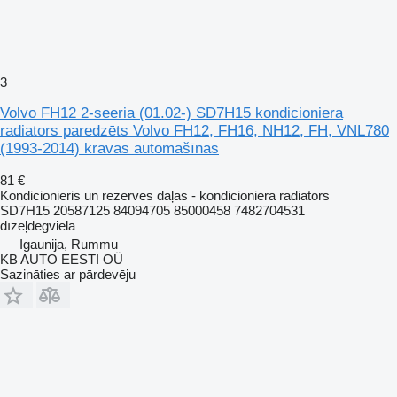
3
Volvo FH12 2-seeria (01.02-) SD7H15 kondicioniera
radiators paredzēts Volvo FH12, FH16, NH12, FH, VNL780
(1993-2014) kravas automašīnas
81 €
Kondicionieris un rezerves daļas - kondicioniera radiators
SD7H15 20587125 84094705 85000458 7482704531
dīzeļdegviela
Igaunija, Rummu
KB AUTO EESTI OÜ
Sazināties ar pārdevēju