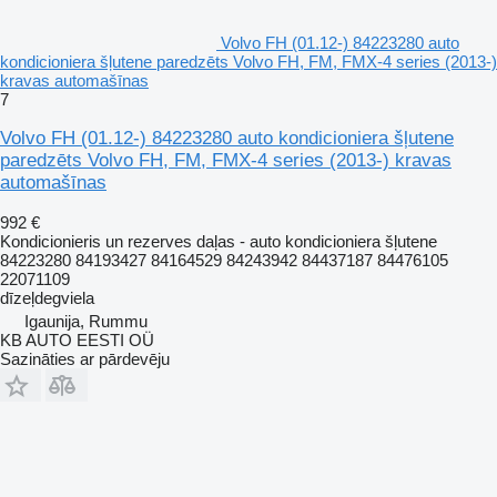
Volvo FH (01.12-) 84223280 auto
kondicioniera šļutene paredzēts Volvo FH, FM, FMX-4 series (2013-)
kravas automašīnas
7
Volvo FH (01.12-) 84223280 auto kondicioniera šļutene
paredzēts Volvo FH, FM, FMX-4 series (2013-) kravas
automašīnas
992 €
Kondicionieris un rezerves daļas - auto kondicioniera šļutene
84223280 84193427 84164529 84243942 84437187 84476105
22071109
dīzeļdegviela
Igaunija, Rummu
KB AUTO EESTI OÜ
Sazināties ar pārdevēju