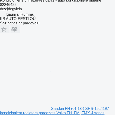
Kondicionieris un rezerves daļas - auto kondicioniera šļutene
82246422
dīzeļdegviela
Igaunija, Rummu
KB AUTO EESTI OÜ
Sazināties ar pārdevēju
Sanden FH (01.13-) SHS-15L4197
kondicioniera radiators paredzēts Volvo FH, FM, FMX-4 series