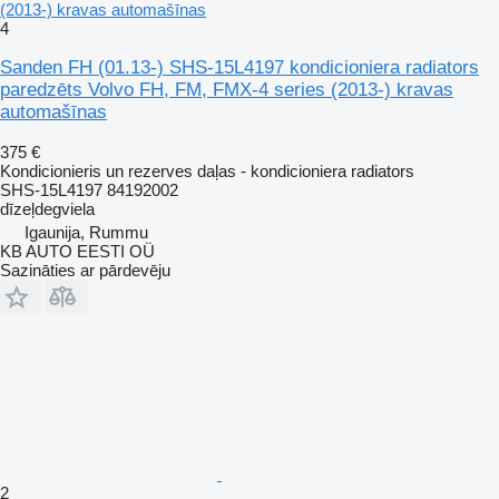
(2013-) kravas automašīnas
4
Sanden FH (01.13-) SHS-15L4197 kondicioniera radiators
paredzēts Volvo FH, FM, FMX-4 series (2013-) kravas
automašīnas
375 €
Kondicionieris un rezerves daļas - kondicioniera radiators
SHS-15L4197 84192002
dīzeļdegviela
Igaunija, Rummu
KB AUTO EESTI OÜ
Sazināties ar pārdevēju
2