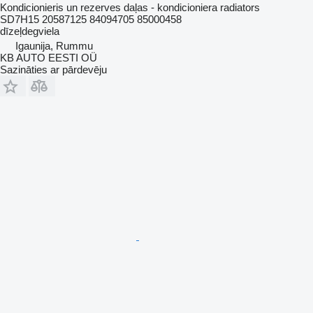
Kondicionieris un rezerves daļas - kondicioniera radiators
SD7H15 20587125 84094705 85000458
dīzeļdegviela
Igaunija, Rummu
KB AUTO EESTI OÜ
Sazināties ar pārdevēju