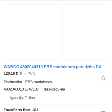
WABCO 4802040310 EBS modulators paredzēts DAF CF450, CF460 (2017-) vilcēja
120,16 €
Bez PVN
Pneimatika - EBS modulators
4802040310 1747137
dīzeļdegviela
Igaunija, Tallinn
TruckParts Eesti OÜ