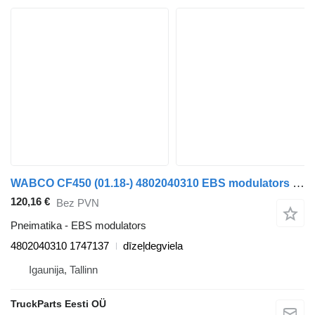
WABCO CF450 (01.18-) 4802040310 EBS modulators paredzēts DAF CF450, CF460 (2017-) vilcēja
120,16 €
Bez PVN
Pneimatika - EBS modulators
4802040310 1747137
dīzeļdegviela
Igaunija, Tallinn
TruckParts Eesti OÜ