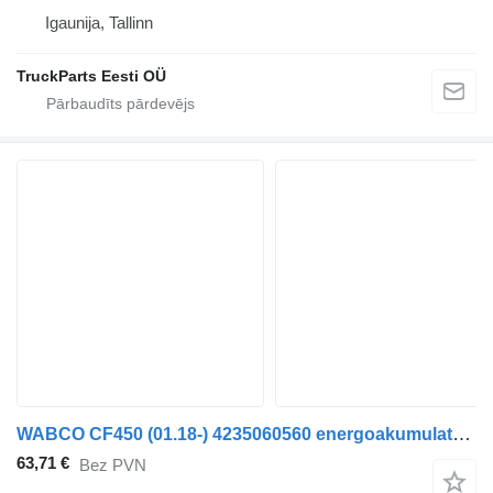
Igaunija, Tallinn
TruckParts Eesti OÜ
WABCO CF450 (01.18-) 4235060560 energoakumulators paredzēts DAF CF450, CF460 (2017-) vilcēja
63,71 €
Bez PVN