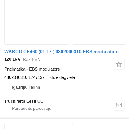
WABCO CF460 (01.17-) 4802040310 EBS modulators paredzēts DAF CF450, CF460 (2017-) vilcēja
120,16 €
Bez PVN
Pneimatika - EBS modulators
4802040310 1747137
dīzeļdegviela
Igaunija, Tallinn
TruckParts Eesti OÜ