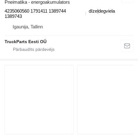
Pneimatika - energoakumulators
4235060560 1791411 1389744
dīzeļdegviela
1389743
Igaunija, Tallinn
TruckParts Eesti OÜ