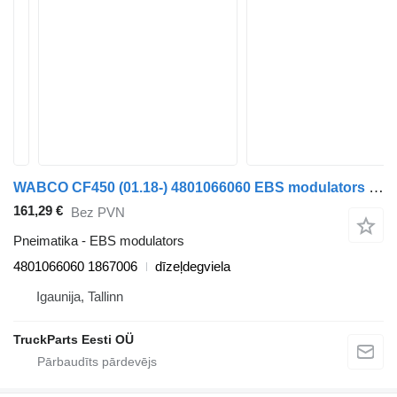
WABCO CF450 (01.18-) 4801066060 EBS modulators paredzēts DAF CF450, CF460 (2017-) vilcēja
161,29 €
Bez PVN
Pneimatika - EBS modulators
4801066060 1867006
dīzeļdegviela
Igaunija, Tallinn
TruckParts Eesti OÜ