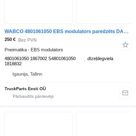
WABCO 4801061050 EBS modulators paredzēts DAF CF450, CF460 (2017-) vilcēja
250 €
Bez PVN
Pneimatika - EBS modulators
4801061050 1867002 S4801061050
dīzeļdegviela
1818832
Igaunija, Tallinn
TruckParts Eesti OÜ