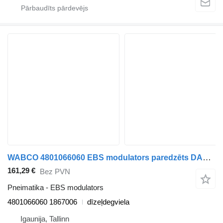
WABCO 4801066060 EBS modulators paredzēts DAF CF450, CF460 (2017-) vilcēja
161,29 €
Bez PVN
Pneimatika - EBS modulators
4801066060 1867006
dīzeļdegviela
Igaunija, Tallinn