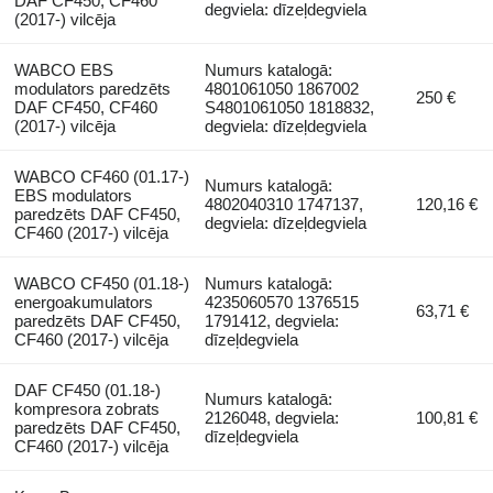
DAF CF450, CF460
degviela: dīzeļdegviela
(2017-) vilcēja
WABCO EBS
Numurs katalogā:
modulators paredzēts
4801061050 1867002
250 €
DAF CF450, CF460
S4801061050 1818832,
(2017-) vilcēja
degviela: dīzeļdegviela
WABCO CF460 (01.17-)
Numurs katalogā:
EBS modulators
4802040310 1747137,
120,16 €
paredzēts DAF CF450,
degviela: dīzeļdegviela
CF460 (2017-) vilcēja
WABCO CF450 (01.18-)
Numurs katalogā:
energoakumulators
4235060570 1376515
63,71 €
paredzēts DAF CF450,
1791412, degviela:
CF460 (2017-) vilcēja
dīzeļdegviela
DAF CF450 (01.18-)
Numurs katalogā:
kompresora zobrats
2126048, degviela:
100,81 €
paredzēts DAF CF450,
dīzeļdegviela
CF460 (2017-) vilcēja