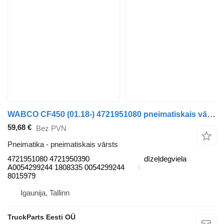
WABCO CF450 (01.18-) 4721951080 pneimatiskais vārsts paredzēts DAF CF450, CF460 (2017-) vilcēja
59,68 €
Bez PVN
Pneimatika - pneimatiskais vārsts
4721951080 4721950390
dīzeļdegviela
A0054299244 1808335 0054299244
8015979
Igaunija, Tallinn
TruckParts Eesti OÜ