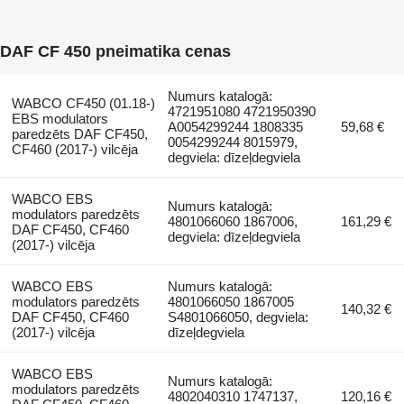
DAF CF 450 pneimatika cenas
Numurs katalogā:
WABCO CF450 (01.18-)
4721951080 4721950390
EBS modulators
A0054299244 1808335
59,68 €
paredzēts DAF CF450,
0054299244 8015979,
CF460 (2017-) vilcēja
degviela: dīzeļdegviela
WABCO EBS
Numurs katalogā:
modulators paredzēts
4801066060 1867006,
161,29 €
DAF CF450, CF460
degviela: dīzeļdegviela
(2017-) vilcēja
WABCO EBS
Numurs katalogā:
modulators paredzēts
4801066050 1867005
140,32 €
DAF CF450, CF460
S4801066050, degviela:
(2017-) vilcēja
dīzeļdegviela
WABCO EBS
Numurs katalogā:
modulators paredzēts
4802040310 1747137,
120,16 €