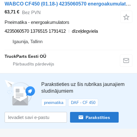
WABCO CF450 (01.18-) 4235060570 energoakumulators paredzēts DAF CF450, CF460 (2017-) vilcēja
63,71 €
Bez PVN
Pneimatika - energoakumulators
4235060570 1376515 1791412
dīzeļdegviela
Igaunija, Tallinn
TruckParts Eesti OÜ
Parakstieties uz šis rubrikas jaunajiem
sludinājumiem
pneimatika
DAF - CF 450
Parakstīties