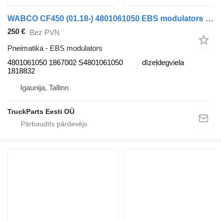
WABCO CF450 (01.18-) 4801061050 EBS modulators paredzēts DAF CF450, CF460 (2017-) vilcēja
250 €
Bez PVN
Pneimatika - EBS modulators
4801061050 1867002 S4801061050
dīzeļdegviela
1818832
Igaunija, Tallinn
TruckParts Eesti OÜ