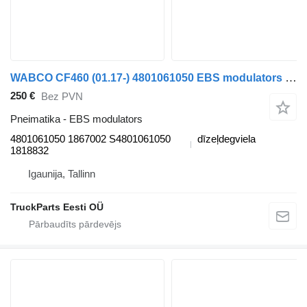
WABCO CF460 (01.17-) 4801061050 EBS modulators paredzēts DAF CF450, CF460 (2017-) vilcēja
250 €
Bez PVN
Pneimatika - EBS modulators
4801061050 1867002 S4801061050
dīzeļdegviela
1818832
Igaunija, Tallinn
TruckParts Eesti OÜ