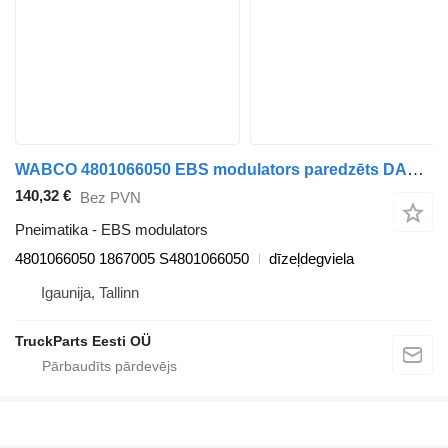
WABCO 4801066050 EBS modulators paredzēts DAF CF450, CF460 (2017-) vilcēja
140,32 €
Bez PVN
Pneimatika - EBS modulators
4801066050 1867005 S4801066050
dīzeļdegviela
Igaunija, Tallinn
TruckParts Eesti OÜ