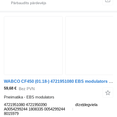
WABCO CF450 (01.18-) 4721951080 EBS modulators paredzēts DAF CF450, CF460 (2017-) vilcēja
59,68 €
Bez PVN
Pneimatika - EBS modulators
4721951080 4721950390
dīzeļdegviela
A0054299244 1808335 0054299244
8015979