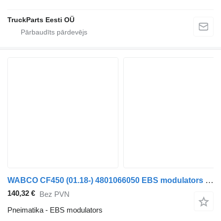
TruckParts Eesti OÜ
WABCO CF450 (01.18-) 4801066050 EBS modulators paredzēts DAF CF450, CF460 (2017-) vilcēja
140,32 €
Bez PVN
Pneimatika - EBS modulators