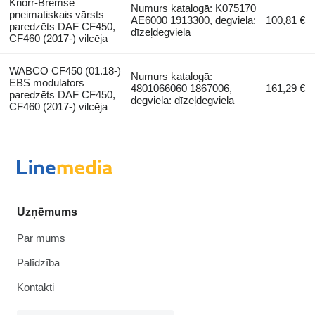
Knorr-Bremse
Numurs katalogā: K075170
pneimatiskais vārsts
AE6000 1913300, degviela:
100,81 €
paredzēts DAF CF450,
dīzeļdegviela
CF460 (2017-) vilcēja
WABCO CF450 (01.18-)
Numurs katalogā:
EBS modulators
4801066060 1867006,
161,29 €
paredzēts DAF CF450,
degviela: dīzeļdegviela
CF460 (2017-) vilcēja
Uzņēmums
Par mums
Palīdzība
Kontakti