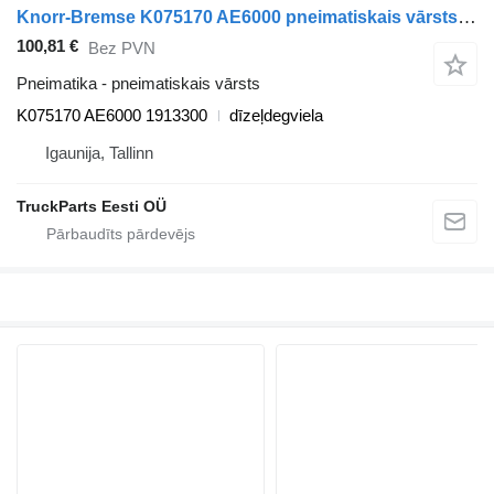
Knorr-Bremse K075170 AE6000 pneimatiskais vārsts paredzēts DAF CF450, CF460 (2017-) vilcēja
100,81 €
Bez PVN
Pneimatika - pneimatiskais vārsts
K075170 AE6000 1913300
dīzeļdegviela
Igaunija, Tallinn
TruckParts Eesti OÜ