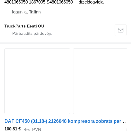
4801066050 1867005 S4801066050
dīzeļdegviela
Igaunija, Tallinn
TruckParts Eesti OÜ
DAF CF450 (01.18-) 2126048 kompresora zobrats paredzēts DAF CF450, CF460 (2017-) vilcēja
100,81 €
Bez PVN