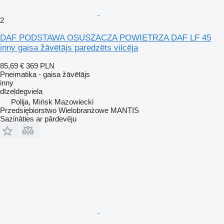
2
DAF PODSTAWA OSUSZACZA POWIETRZA DAF LF 45
inny gaisa žāvētājs paredzēts vilcēja
85,69 €
369 PLN
Pneimatika - gaisa žāvētājs
inny
dīzeļdegviela
Polija, Mińsk Mazowiecki
Przedsiębiorstwo Wielobranżowe MANTIS
Sazināties ar pārdevēju