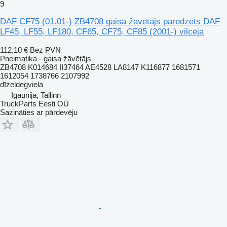
9
DAF CF75 (01.01-) ZB4708 gaisa žāvētājs paredzēts DAF
LF45, LF55, LF180, CF65, CF75, CF85 (2001-) vilcēja
112,10 €
Bez PVN
Pneimatika - gaisa žāvētājs
ZB4708 K014684 II37464 AE4528 LA8147 K116877 1681571
1612054 1738766 2107992
dīzeļdegviela
Igaunija, Tallinn
TruckParts Eesti OÜ
Sazināties ar pārdevēju