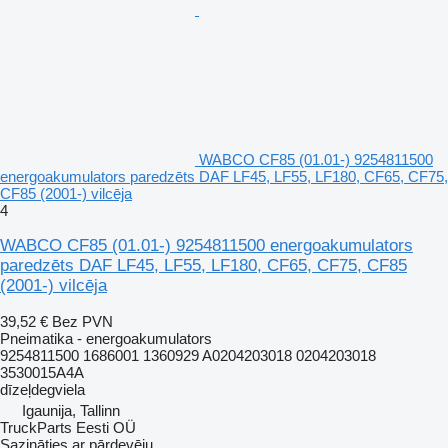
WABCO CF85 (01.01-) 9254811500
energoakumulators paredzēts DAF LF45, LF55, LF180, CF65, CF75,
CF85 (2001-) vilcēja
4
WABCO CF85 (01.01-) 9254811500 energoakumulators
paredzēts DAF LF45, LF55, LF180, CF65, CF75, CF85
(2001-) vilcēja
39,52 €
Bez PVN
Pneimatika - energoakumulators
9254811500 1686001 1360929 A0204203018 0204203018
3530015A4A
dīzeļdegviela
Igaunija, Tallinn
TruckParts Eesti OÜ
Sazināties ar pārdevēju