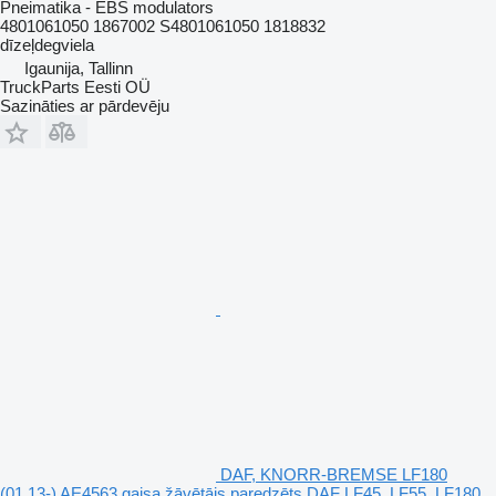
Pneimatika - EBS modulators
4801061050 1867002 S4801061050 1818832
dīzeļdegviela
Igaunija, Tallinn
TruckParts Eesti OÜ
Sazināties ar pārdevēju
DAF, KNORR-BREMSE LF180
(01.13-) AE4563 gaisa žāvētājs paredzēts DAF LF45, LF55, LF180,