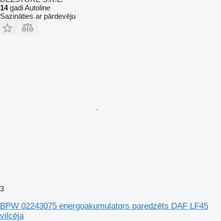
14
gadi Autoline
Sazināties ar pārdevēju
3
BPW 02243075 energoakumulators paredzēts DAF LF45
vilcēja