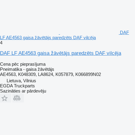
DAF
LF AE4563 gaisa žāvētājs paredzēts DAF vilcēja
4
DAF LF AE4563 gaisa žāvētājs paredzēts DAF vilcēja
Cena pēc pieprasījuma
Pneimatika - gaisa žāvētājs
AE4563, K048309, LA8624, K057879, K066899N02
Lietuva, Vilnius
EGDA Truckparts
Sazināties ar pārdevēju