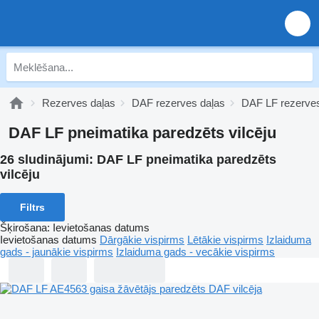
Rezerves daļas
DAF rezerves daļas
DAF LF rezerves
DAF LF pneimatika paredzēts vilcēju
26 sludinājumi:
DAF LF pneimatika paredzēts
vilcēju
Filtrs
Šķirošana
:
Ievietošanas datums
Ievietošanas datums
Dārgākie vispirms
Lētākie vispirms
Izlaiduma
gads - jaunākie vispirms
Izlaiduma gads - vecākie vispirms