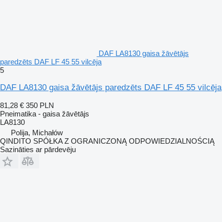
DAF LA8130 gaisa žāvētājs
paredzēts DAF LF 45 55 vilcēja
5
DAF LA8130 gaisa žāvētājs paredzēts DAF LF 45 55 vilcēja
81,28 €
350 PLN
Pneimatika - gaisa žāvētājs
LA8130
Polija, Michałów
QINDITO SPÓŁKA Z OGRANICZONĄ ODPOWIEDZIALNOŚCIĄ
Sazināties ar pārdevēju