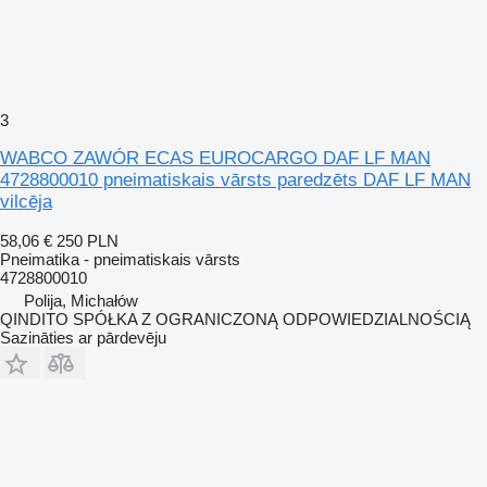
3
WABCO ZAWÓR ECAS EUROCARGO DAF LF MAN
4728800010 pneimatiskais vārsts paredzēts DAF LF MAN
vilcēja
58,06 €
250 PLN
Pneimatika - pneimatiskais vārsts
4728800010
Polija, Michałów
QINDITO SPÓŁKA Z OGRANICZONĄ ODPOWIEDZIALNOŚCIĄ
Sazināties ar pārdevēju