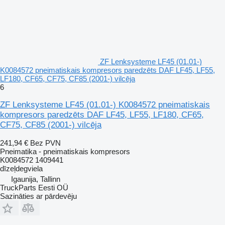
ZF Lenksysteme LF45 (01.01-)
K0084572 pneimatiskais kompresors paredzēts DAF LF45, LF55,
LF180, CF65, CF75, CF85 (2001-) vilcēja
6
ZF Lenksysteme LF45 (01.01-) K0084572 pneimatiskais
kompresors paredzēts DAF LF45, LF55, LF180, CF65,
CF75, CF85 (2001-) vilcēja
241,94 €
Bez PVN
Pneimatika - pneimatiskais kompresors
K0084572 1409441
dīzeļdegviela
Igaunija, Tallinn
TruckParts Eesti OÜ
Sazināties ar pārdevēju