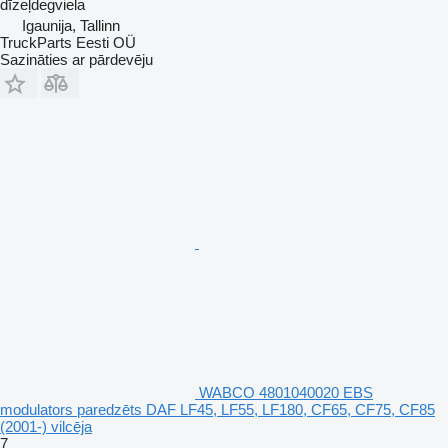
dīzeļdegviela
Igaunija, Tallinn
TruckParts Eesti OÜ
Sazināties ar pārdevēju
WABCO 4801040020 EBS
modulators paredzēts DAF LF45, LF55, LF180, CF65, CF75, CF85
(2001-) vilcēja
7