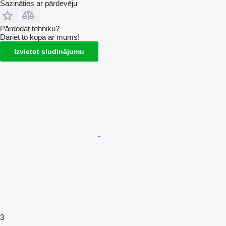
Sazināties ar pārdevēju
Pārdodat tehniku?
Dariet to kopā ar mums!
Izvietot sludinājumu
3