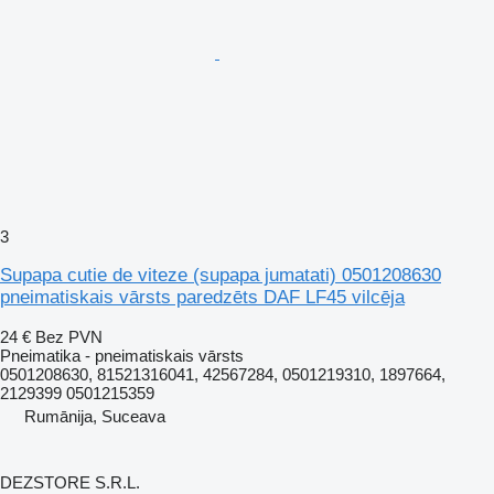
3
Supapa cutie de viteze (supapa jumatati) 0501208630
pneimatiskais vārsts paredzēts DAF LF45 vilcēja
24 €
Bez PVN
Pneimatika - pneimatiskais vārsts
0501208630, 81521316041, 42567284, 0501219310, 1897664,
2129399 0501215359
Rumānija, Suceava
DEZSTORE S.R.L.