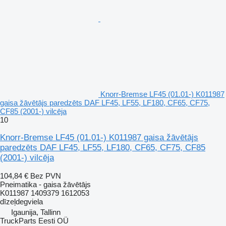
Knorr-Bremse LF45 (01.01-) K011987
gaisa žāvētājs paredzēts DAF LF45, LF55, LF180, CF65, CF75,
CF85 (2001-) vilcēja
10
Knorr-Bremse LF45 (01.01-) K011987 gaisa žāvētājs
paredzēts DAF LF45, LF55, LF180, CF65, CF75, CF85
(2001-) vilcēja
104,84 €
Bez PVN
Pneimatika - gaisa žāvētājs
K011987 1409379 1612053
dīzeļdegviela
Igaunija, Tallinn
TruckParts Eesti OÜ