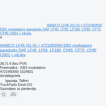
WABCO LF45 (01.01-) 4721950550
EBS modulators paredzēts DAF LF45, LF55, LF180, CF65, CF75,
CF85 (2001-) vilcēja
4
WABCO LF45 (01.01-) 4721950550 EBS modulators
paredzēts DAF LF45, LF55, LF180, CF65, CF75, CF85
(2001-) vilcēja
38,71 €
Bez PVN
Pneimatika - EBS modulators
4721950550 1524831
dīzeļdegviela
Igaunija, Tallinn
TruckParts Eesti OÜ
Sazināties ar pārdevēju