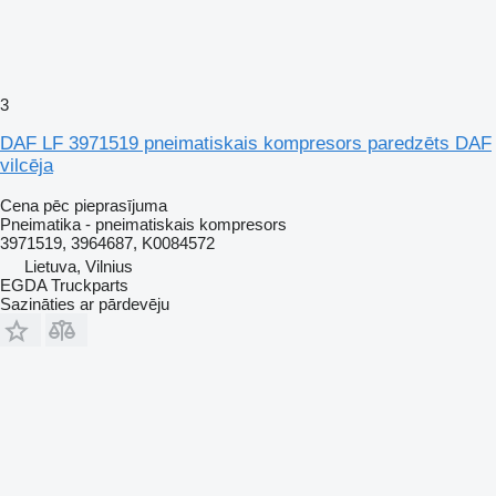
3
DAF LF 3971519 pneimatiskais kompresors paredzēts DAF
vilcēja
Cena pēc pieprasījuma
Pneimatika - pneimatiskais kompresors
3971519, 3964687, K0084572
Lietuva, Vilnius
EGDA Truckparts
Sazināties ar pārdevēju