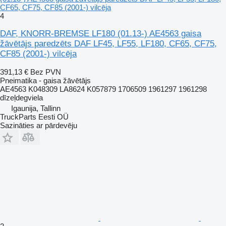
CF65, CF75, CF85 (2001-) vilcēja
4
DAF, KNORR-BREMSE LF180 (01.13-) AE4563 gaisa
žāvētājs paredzēts DAF LF45, LF55, LF180, CF65, CF75,
CF85 (2001-) vilcēja
391,13 €
Bez PVN
Pneimatika - gaisa žāvētājs
AE4563 K048309 LA8624 K057879 1706509 1961297 1961298
dīzeļdegviela
Igaunija, Tallinn
TruckParts Eesti OÜ
Sazināties ar pārdevēju