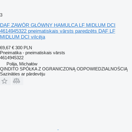
3
DAF ZAWÓR GŁÓWNY HAMULCA LF MIDLUM DCI
4614945322 pneimatiskais vārsts paredzēts DAF LF
MIDLUM DCI vilcēja
69,67 €
300 PLN
Pneimatika - pneimatiskais vārsts
4614945322
Polija, Michałów
QINDITO SPÓŁKA Z OGRANICZONĄ ODPOWIEDZIALNOŚCIĄ
Sazināties ar pārdevēju