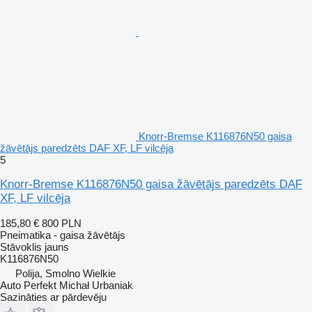
Knorr-Bremse K116876N50 gaisa
žāvētājs paredzēts DAF XF, LF vilcēja
5
Knorr-Bremse K116876N50 gaisa žāvētājs paredzēts DAF
XF, LF vilcēja
185,80 €
800 PLN
Pneimatika - gaisa žāvētājs
Stāvoklis
jauns
K116876N50
Polija, Smolno Wielkie
Auto Perfekt Michał Urbaniak
Sazināties ar pārdevēju