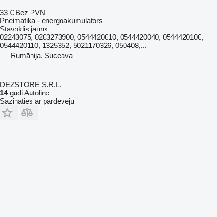
33 €
Bez PVN
Pneimatika - energoakumulators
Stāvoklis
jauns
02243075, 0203273900, 0544420010, 0544420040, 0544420100,
0544420110, 1325352, 5021170326, 050408,...
Rumānija, Suceava
DEZSTORE S.R.L.
14
gadi Autoline
Sazināties ar pārdevēju