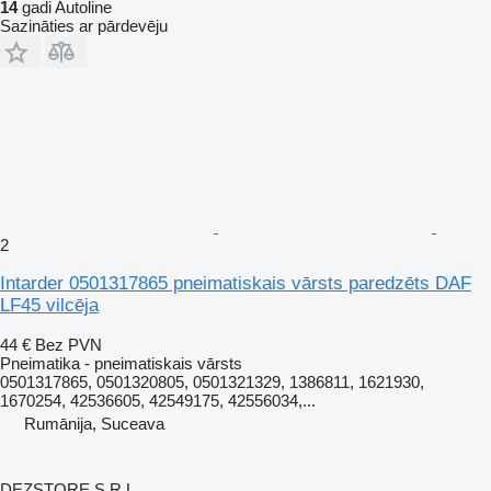
14
gadi Autoline
Sazināties ar pārdevēju
2
Intarder 0501317865 pneimatiskais vārsts paredzēts DAF
LF45 vilcēja
44 €
Bez PVN
Pneimatika - pneimatiskais vārsts
0501317865, 0501320805, 0501321329, 1386811, 1621930,
1670254, 42536605, 42549175, 42556034,...
Rumānija, Suceava
DEZSTORE S.R.L.