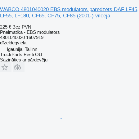
WABCO 4801040020 EBS modulators paredzēts DAF LF45,
LF55, LF180, CF65, CF75, CF85 (2001-) vilcēja
225 €
Bez PVN
Pneimatika - EBS modulators
4801040020 1607919
dīzeļdegviela
Igaunija, Tallinn
TruckParts Eesti OÜ
Sazināties ar pārdevēju