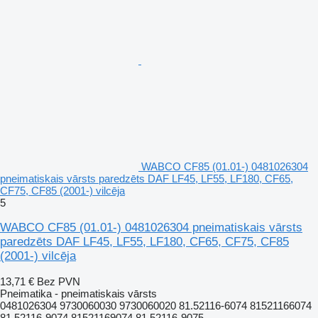
WABCO CF85 (01.01-) 0481026304
pneimatiskais vārsts paredzēts DAF LF45, LF55, LF180, CF65,
CF75, CF85 (2001-) vilcēja
5
WABCO CF85 (01.01-) 0481026304 pneimatiskais vārsts
paredzēts DAF LF45, LF55, LF180, CF65, CF75, CF85
(2001-) vilcēja
13,71 €
Bez PVN
Pneimatika - pneimatiskais vārsts
0481026304 9730060030 9730060020 81.52116-6074 81521166074
81.52116-9074 81521169074 81.52116-9075...