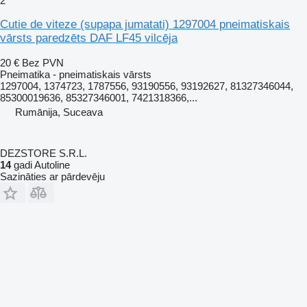
2
Cutie de viteze (supapa jumatati) 1297004 pneimatiskais
vārsts paredzēts DAF LF45 vilcēja
20 €
Bez PVN
Pneimatika - pneimatiskais vārsts
1297004, 1374723, 1787556, 93190556, 93192627, 81327346044,
85300019636, 85327346001, 7421318366,...
Rumānija, Suceava
DEZSTORE S.R.L.
14
gadi Autoline
Sazināties ar pārdevēju