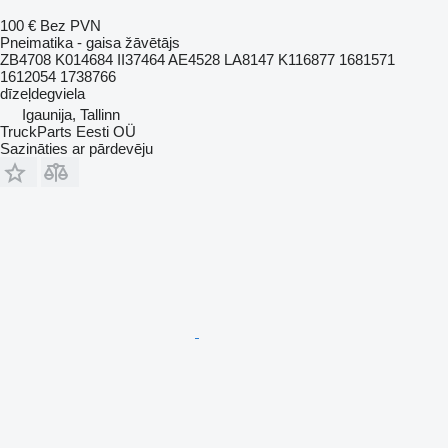
100 €
Bez PVN
Pneimatika - gaisa žāvētājs
ZB4708 K014684 II37464 AE4528 LA8147 K116877 1681571
1612054 1738766
dīzeļdegviela
Igaunija, Tallinn
TruckParts Eesti OÜ
Sazināties ar pārdevēju