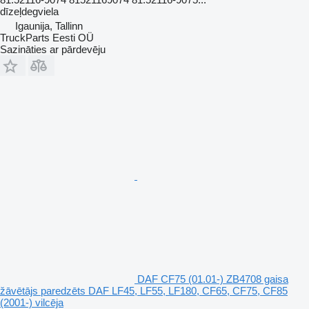
dīzeļdegviela
Igaunija, Tallinn
TruckParts Eesti OÜ
Sazināties ar pārdevēju
DAF CF75 (01.01-) ZB4708 gaisa
žāvētājs paredzēts DAF LF45, LF55, LF180, CF65, CF75, CF85
(2001-) vilcēja