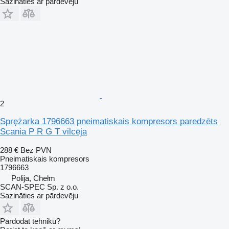
Sazināties ar pārdevēju
2
Sprężarka 1796663 pneimatiskais kompresors paredzēts
Scania P R G T vilcēja
288 €
Bez PVN
Pneimatiskais kompresors
1796663
Polija, Chełm
SCAN-SPEC Sp. z o.o.
Sazināties ar pārdevēju
Pārdodat tehniku?