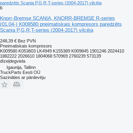
paredzēts Scania P,G,R,T-series (2004-2017) vilcēja
6
Knorr-Bremse SCANIA, KNORR-BREMSE R-series
(01.04-) K009580 pneimatiskais kompresors paredzēts
Scania P,G,R,T-series (2004-2017) vilcēja
248,39 €
Bez PVN
Pneimatiskais kompresors
K009580 K053603 LK4949 K155389 K009845 1901246 2024410
1882222 2026610 1804068 570969 2760239 573139
dīzeļdegviela
Igaunija, Tallinn
TruckParts Eesti OÜ
Sazināties ar pārdevēju