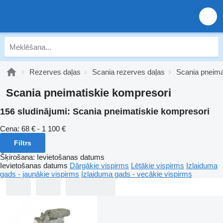
Rezerves daļas
Scania rezerves daļas
Scania pneima
Scania pneimatiskie kompresori
156 sludinājumi:
Scania pneimatiskie kompresori
Cena:
68 € - 1 100 €
Filtrs
Šķirošana
:
Ievietošanas datums
Ievietošanas datums
Dārgākie vispirms
Lētākie vispirms
Izlaiduma
gads - jaunākie vispirms
Izlaiduma gads - vecākie vispirms