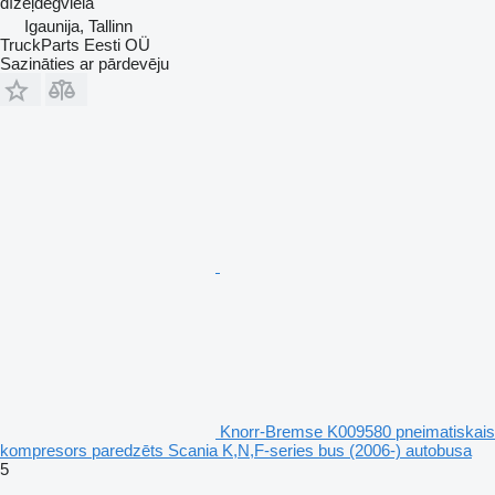
dīzeļdegviela
Igaunija, Tallinn
TruckParts Eesti OÜ
Sazināties ar pārdevēju
Knorr-Bremse K009580 pneimatiskais
kompresors paredzēts Scania K,N,F-series bus (2006-) autobusa
5