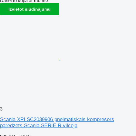
Dariet to kopā ar mums!
Izvietot sludinājumu
3
Scania XPI SC2039906 pneimatiskais kompresors
paredzēts Scania SERIE R vilcēja