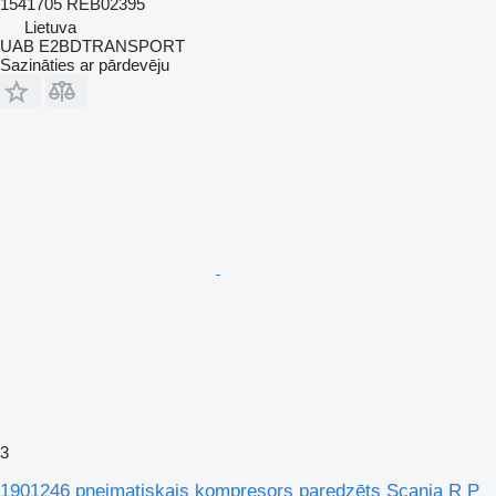
1541705 REB02395
Lietuva
UAB E2BDTRANSPORT
Sazināties ar pārdevēju
3
1901246 pneimatiskais kompresors paredzēts Scania R P