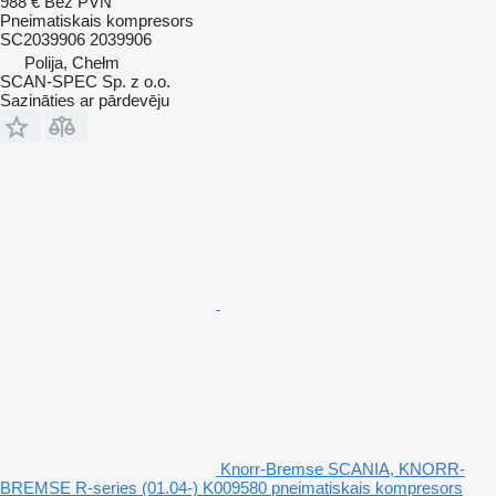
988 €
Bez PVN
Pneimatiskais kompresors
SC2039906 2039906
Polija, Chełm
SCAN-SPEC Sp. z o.o.
Sazināties ar pārdevēju
Knorr-Bremse SCANIA, KNORR-
BREMSE R-series (01.04-) K009580 pneimatiskais kompresors