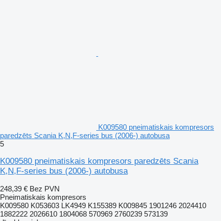
K009580 pneimatiskais kompresors
paredzēts Scania K,N,F-series bus (2006-) autobusa
5
K009580 pneimatiskais kompresors paredzēts Scania
K,N,F-series bus (2006-) autobusa
248,39 €
Bez PVN
Pneimatiskais kompresors
K009580 K053603 LK4949 K155389 K009845 1901246 2024410
1882222 2026610 1804068 570969 2760239 573139