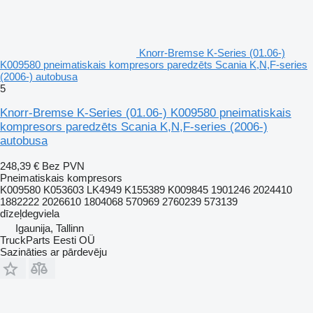
Knorr-Bremse K-Series (01.06-)
K009580 pneimatiskais kompresors paredzēts Scania K,N,F-series
(2006-) autobusa
5
Knorr-Bremse K-Series (01.06-) K009580 pneimatiskais
kompresors paredzēts Scania K,N,F-series (2006-)
autobusa
248,39 €
Bez PVN
Pneimatiskais kompresors
K009580 K053603 LK4949 K155389 K009845 1901246 2024410
1882222 2026610 1804068 570969 2760239 573139
dīzeļdegviela
Igaunija, Tallinn
TruckParts Eesti OÜ
Sazināties ar pārdevēju