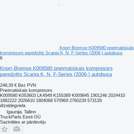
Knorr-Bremse K009580 pneimatiskais
kompresors paredzēts Scania K, N, F-Series (2006-) autobusa
6
Knorr-Bremse K009580 pneimatiskais kompresors
paredzēts Scania K, N, F-Series (2006-) autobusa
248,39 €
Bez PVN
Pneimatiskais kompresors
K009580 K053603 LK4949 K155389 K009845 1901246 2024410
1882222 2026610 1804068 570969 2760239 573139
dīzeļdegviela
Igaunija, Tallinn
TruckParts Eesti OÜ
Sazināties ar pārdevēju