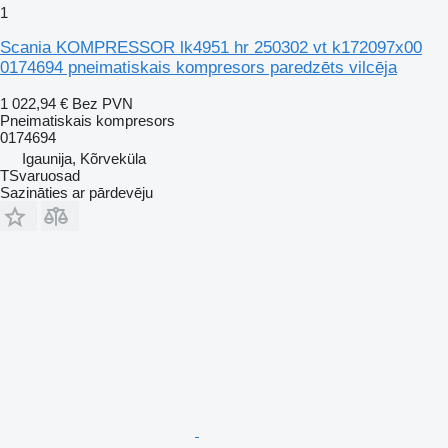
1
Scania KOMPRESSOR lk4951 hr 250302 vt k172097x00
0174694 pneimatiskais kompresors paredzēts vilcēja
1 022,94 €
Bez PVN
Pneimatiskais kompresors
0174694
Igaunija, Kõrveküla
TSvaruosad
Sazināties ar pārdevēju