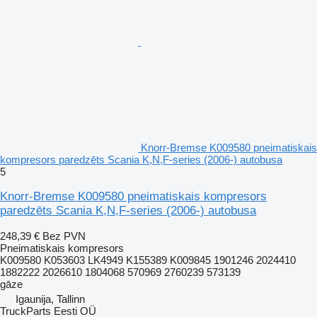
Knorr-Bremse K009580 pneimatiskais
kompresors paredzēts Scania K,N,F-series (2006-) autobusa
5
Knorr-Bremse K009580 pneimatiskais kompresors
paredzēts Scania K,N,F-series (2006-) autobusa
248,39 €
Bez PVN
Pneimatiskais kompresors
K009580 K053603 LK4949 K155389 K009845 1901246 2024410
1882222 2026610 1804068 570969 2760239 573139
gāze
Igaunija, Tallinn
TruckParts Eesti OÜ