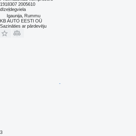
1918307 2005610
dīzeļdegviela
Igaunija, Rummu
KB AUTO EESTI OÜ
Sazināties ar pārdevēju
3