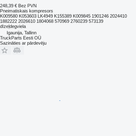
248,39 €
Bez PVN
Pneimatiskais kompresors
K009580 K053603 LK4949 K155389 K009845 1901246 2024410
1882222 2026610 1804068 570969 2760239 573139
dīzeļdegviela
Igaunija, Tallinn
TruckParts Eesti OÜ
Sazināties ar pārdevēju