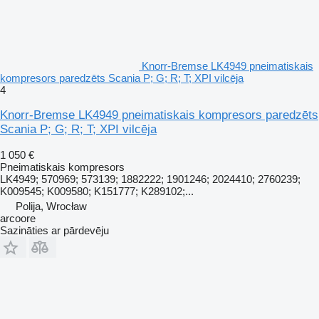
Knorr-Bremse LK4949 pneimatiskais
kompresors paredzēts Scania P; G; R; T; XPI vilcēja
4
Knorr-Bremse LK4949 pneimatiskais kompresors paredzēts
Scania P; G; R; T; XPI vilcēja
1 050 €
Pneimatiskais kompresors
LK4949; 570969; 573139; 1882222; 1901246; 2024410; 2760239;
K009545; K009580; K151777; K289102;...
Polija, Wrocław
arcoore
Sazināties ar pārdevēju