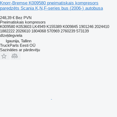
Knorr-Bremse K009580 pneimatiskais kompresors
paredzēts Scania K,N,F-series bus (2006-) autobusa
248,39 €
Bez PVN
Pneimatiskais kompresors
K009580 K053603 LK4949 K155389 K009845 1901246 2024410
1882222 2026610 1804068 570969 2760239 573139
dīzeļdegviela
Igaunija, Tallinn
TruckParts Eesti OÜ
Sazināties ar pārdevēju