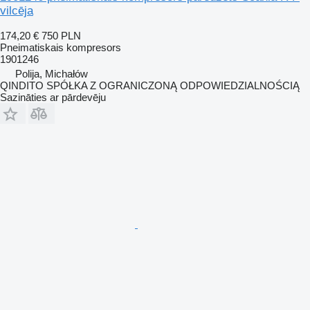
vilcēja
174,20 €
750 PLN
Pneimatiskais kompresors
1901246
Polija, Michałów
QINDITO SPÓŁKA Z OGRANICZONĄ ODPOWIEDZIALNOŚCIĄ
Sazināties ar pārdevēju