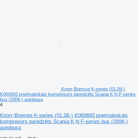
Knorr-Bremse K-series (01.06-)
K060693 pneimatiskais kompresors paredzēts Scania K,N,F-series
bus (2006-) autobusa
4
Knorr-Bremse K-series (01.06-) K060693 pneimatiskais
kompresors paredzēts Scania K,N,F-series bus (2006-)
autobusa