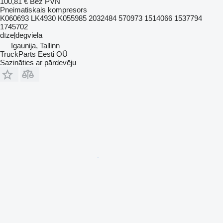
100,81 €
Bez PVN
Pneimatiskais kompresors
K060693 LK4930 K055985 2032484 570973 1514066 1537794
1745702
dīzeļdegviela
Igaunija, Tallinn
TruckParts Eesti OÜ
Sazināties ar pārdevēju