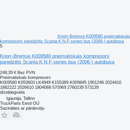
Knorr-Bremse K009580 pneimatiskais
kompresors paredzēts Scania K,N,F-series bus (2006-) autobusa
5
Knorr-Bremse K009580 pneimatiskais kompresors
paredzēts Scania K,N,F-series bus (2006-) autobusa
248,39 €
Bez PVN
Pneimatiskais kompresors
K009580 K053603 LK4949 K155389 K009845 1901246 2024410
1882222 2026610 1804068 570969 2760239 573139
dīzeļdegviela
Igaunija, Tallinn
TruckParts Eesti OÜ
Sazināties ar pārdevēju