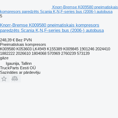
Knorr-Bremse K009580 pneimatiskais
kompresors paredzēts Scania K,N,F-series bus (2006-) autobusa
5
Knorr-Bremse K009580 pneimatiskais kompresors
paredzēts Scania K,N,F-series bus (2006-) autobusa
248,39 €
Bez PVN
Pneimatiskais kompresors
K009580 K053603 LK4949 K155389 K009845 1901246 2024410
1882222 2026610 1804068 570969 2760239 573139
gāze
Igaunija, Tallinn
TruckParts Eesti OÜ
Sazināties ar pārdevēju