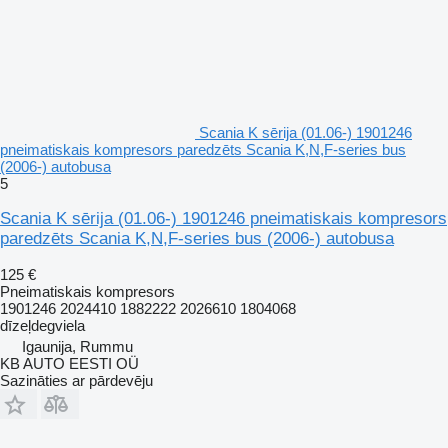
Scania K sērija (01.06-) 1901246
pneimatiskais kompresors paredzēts Scania K,N,F-series bus
(2006-) autobusa
5
Scania K sērija (01.06-) 1901246 pneimatiskais kompresors
paredzēts Scania K,N,F-series bus (2006-) autobusa
125 €
Pneimatiskais kompresors
1901246 2024410 1882222 2026610 1804068
dīzeļdegviela
Igaunija, Rummu
KB AUTO EESTI OÜ
Sazināties ar pārdevēju