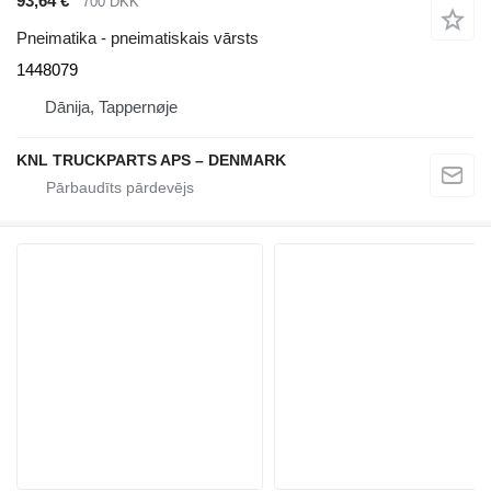
93,64 €
700 DKK
Pneimatika - pneimatiskais vārsts
1448079
Dānija, Tappernøje
KNL TRUCKPARTS APS – DENMARK