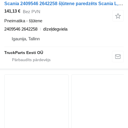
Scania 2409546 2642258 šļūtene paredzēts Scania L,P,G,R,S-series (2016-) vilcēja
141,13 €
Bez PVN
Pneimatika - šļūtene
2409546 2642258
dīzeļdegviela
Igaunija, Tallinn
TruckParts Eesti OÜ