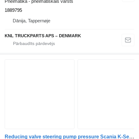
Pneimatika - pneimatiskais vārsts
1889795
Dānija, Tappernøje
KNL TRUCKPARTS APS – DENMARK
Reducing valve steering pump pressure Scania K-Series (01.06-) 7780900248 paredzēts Scania K,N,F-series bus (2006-) autobusa