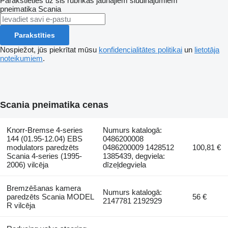
Parakstieties uz šis rubrikas jaunajiem sludinājumiem
pneimatika
Scania
Parakstīties
Nospiežot, jūs piekrītat mūsu
konfidencialitātes politikai
un
lietotāja
noteikumiem
.
Scania pneimatika cenas
Knorr-Bremse 4-series
Numurs katalogā:
144 (01.95-12.04) EBS
0486200008
modulators paredzēts
0486200009 1428512
100,81 €
Scania 4-series (1995-
1385439, degviela:
2006) vilcēja
dīzeļdegviela
Bremzēšanas kamera
Numurs katalogā:
paredzēts Scania MODEL
56 €
2147781 2192929
R vilcēja