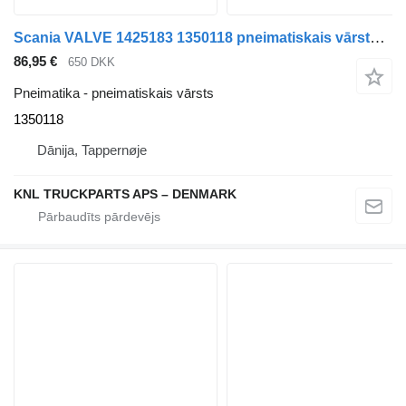
Scania VALVE 1425183 1350118 pneimatiskais vārsts paredzēts kravas automašīnas
86,95 €
650 DKK
Pneimatika - pneimatiskais vārsts
1350118
Dānija, Tappernøje
KNL TRUCKPARTS APS – DENMARK