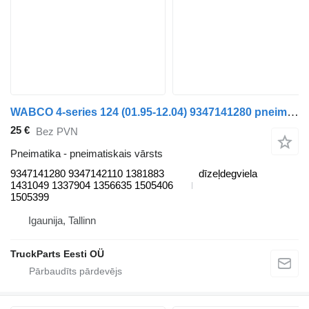
WABCO 4-series 124 (01.95-12.04) 9347141280 pneimatiskais vārsts paredzēts Scania 4-series (1995-2006) vilcēja
25 €
Bez PVN
Pneimatika - pneimatiskais vārsts
9347141280 9347142110 1381883
dīzeļdegviela
1431049 1337904 1356635 1505406
1505399
Igaunija, Tallinn
TruckParts Eesti OÜ