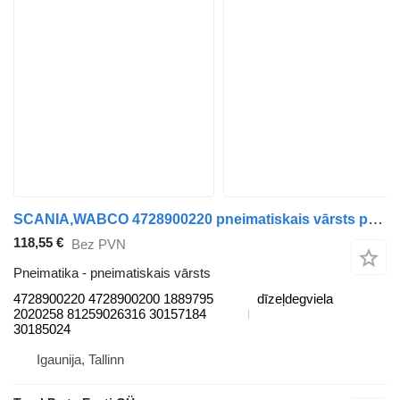
SCANIA,WABCO 4728900220 pneimatiskais vārsts paredzēts Scania L,P,G,R,S-series (2016-) vilcēja
118,55 €
Bez PVN
Pneimatika - pneimatiskais vārsts
4728900220 4728900200 1889795
dīzeļdegviela
2020258 81259026316 30157184
30185024
Igaunija, Tallinn