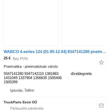
WABCO 4-series 124 (01.95-12.04) 9347141280 pneimatiskais vārsts paredzēts Scania 4-series (1995-2006) vilcēja
25 €
Bez PVN
Pneimatika - pneimatiskais vārsts
9347141280 9347142110 1381883
dīzeļdegviela
1431049 1337904 1356635 1505406
1505399
Igaunija, Tallinn
TruckParts Eesti OÜ