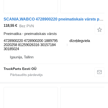
SCANIA,WABCO 4728900220 pneimatiskais vārsts paredzēts Scania L,P,G,R,S-series (2016-) vilcēja
118,55 €
Bez PVN
Pneimatika - pneimatiskais vārsts
4728900220 4728900200 1889795
dīzeļdegviela
2020258 81259026316 30157184
30185024
Igaunija, Tallinn
TruckParts Eesti OÜ