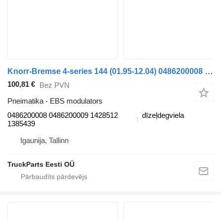
Knorr-Bremse 4-series 144 (01.95-12.04) 0486200008 EBS modulators paredzēts Scania 4-series (1995-2006) vilcēja
100,81 €
Bez PVN
Pneimatika - EBS modulators
0486200008 0486200009 1428512
dīzeļdegviela
1385439
Igaunija, Tallinn
TruckParts Eesti OÜ