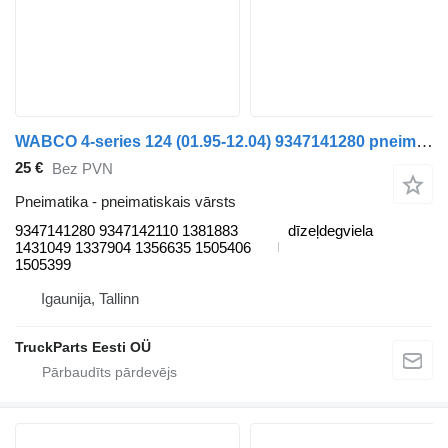
WABCO 4-series 124 (01.95-12.04) 9347141280 pneimatiskais vārsts paredzēts Scania 4-series (1995-2006) vilcēja
25 €
Bez PVN
Pneimatika - pneimatiskais vārsts
9347141280 9347142110 1381883
dīzeļdegviela
1431049 1337904 1356635 1505406
1505399
Igaunija, Tallinn
TruckParts Eesti OÜ