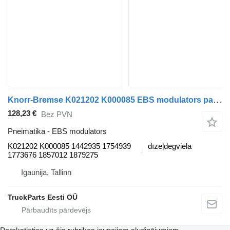
Knorr-Bremse K021202 K000085 EBS modulators paredzēts Scania P,G,R,T-series (2004-2017) vilcēja
128,23 €
Bez PVN
Pneimatika - EBS modulators
K021202 K000085 1442935 1754939
dīzeļdegviela
1773676 1857012 1879275
Igaunija, Tallinn
TruckParts Eesti OÜ