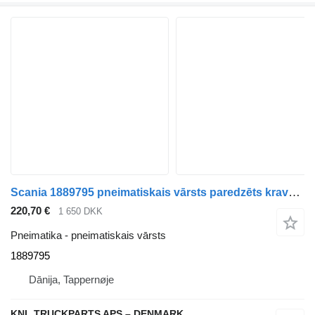
Scania 1889795 pneimatiskais vārsts paredzēts kravas automašīnas
220,70 €
1 650 DKK
Pneimatika - pneimatiskais vārsts
1889795
Dānija, Tappernøje
KNL TRUCKPARTS APS – DENMARK