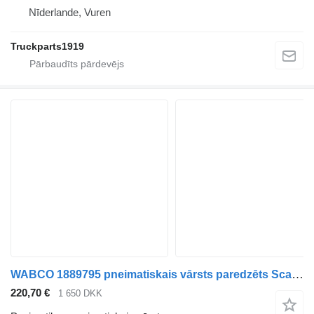
Nīderlande, Vuren
Truckparts1919
WABCO 1889795 pneimatiskais vārsts paredzēts Scania kravas automašīnas
220,70 €
1 650 DKK