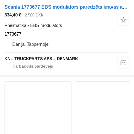
Scania 1773677 EBS modulators paredzēts kravas automašīnas
334,40 €
2 500 DKK
Pneimatika - EBS modulators
1773677
Dānija, Tappernøje
KNL TRUCKPARTS APS – DENMARK