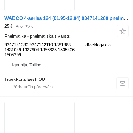
WABCO 4-series 124 (01.95-12.04) 9347141280 pneimatiskais vārsts paredzēts Scania 4-series (1995-2006) vilcēja
25 €
Bez PVN
Pneimatika - pneimatiskais vārsts
9347141280 9347142110 1381883
dīzeļdegviela
1431049 1337904 1356635 1505406
1505399
Igaunija, Tallinn
TruckParts Eesti OÜ