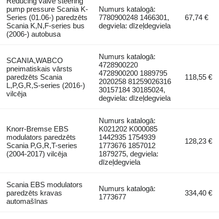
Reducing valve steering
pump pressure Scania K-
Numurs katalogā:
Series (01.06-) paredzēts
7780900248 1466301,
67,74 €
Scania K,N,F-series bus
degviela: dīzeļdegviela
(2006-) autobusa
Numurs katalogā:
SCANIA,WABCO
4728900220
pneimatiskais vārsts
4728900200 1889795
paredzēts Scania
118,55 €
2020258 81259026316
L,P,G,R,S-series (2016-)
30157184 30185024,
vilcēja
degviela: dīzeļdegviela
Numurs katalogā:
Knorr-Bremse EBS
K021202 K000085
modulators paredzēts
1442935 1754939
128,23 €
Scania P,G,R,T-series
1773676 1857012
(2004-2017) vilcēja
1879275, degviela:
dīzeļdegviela
Scania EBS modulators
Numurs katalogā:
paredzēts kravas
334,40 €
1773677
automašīnas