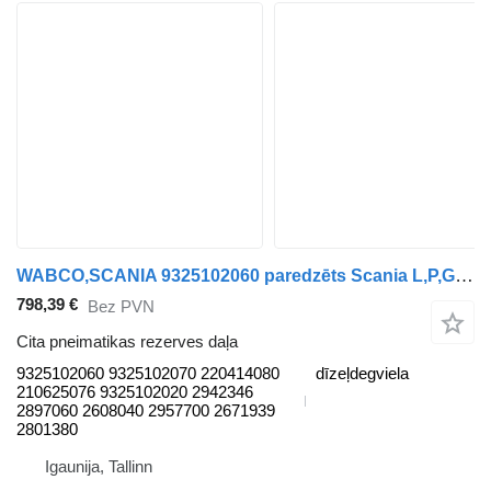
WABCO,SCANIA 9325102060 paredzēts Scania L,P,G,R,S-series (2016-) vilcēja
798,39 €
Bez PVN
Cita pneimatikas rezerves daļa
9325102060 9325102070 220414080
dīzeļdegviela
210625076 9325102020 2942346
2897060 2608040 2957700 2671939
2801380
Igaunija, Tallinn