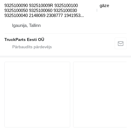
9325100090 932510009R 9325100100
gāze
9325100050 9325100060 9325100030
9325100040 2148069 2308777 1941953...
Igaunija, Tallinn
TruckParts Eesti OÜ