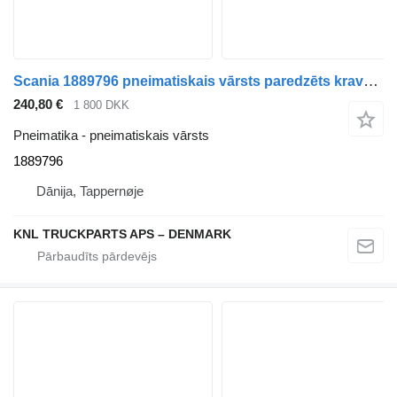
Scania 1889796 pneimatiskais vārsts paredzēts kravas automašīnas
240,80 €
1 800 DKK
Pneimatika - pneimatiskais vārsts
1889796
Dānija, Tappernøje
KNL TRUCKPARTS APS – DENMARK