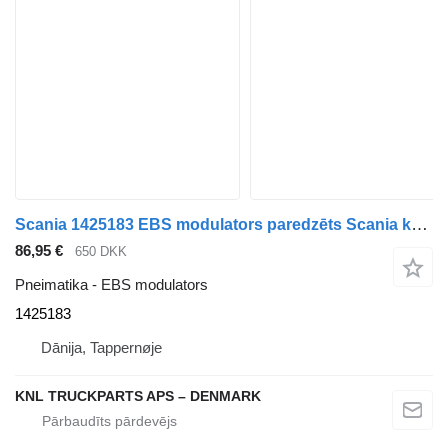
Scania 1425183 EBS modulators paredzēts Scania kravas automašīnas
86,95 €
650 DKK
Pneimatika - EBS modulators
1425183
Dānija, Tappernøje
KNL TRUCKPARTS APS – DENMARK