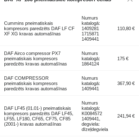
Numurs
Cummins pneimatiskais
katalogā:
kompresors paredzēts DAF LF CF
1409281
110,80 €
XF XG kravas automašīnas
1715871
1409441
DAF Airco compressor PX7
Numurs
pneimatiskais kompresors
katalogā:
175 €
paredzēts kravas automašīnas
1864124
DAF COMPRESSOR
Numurs
pneimatiskais kompresors
katalogā:
367,90 €
paredzēts kravas automašīnas
1409441
Numurs
DAF LF45 (01.01-) pneimatiskais
katalogā:
kompresors paredzēts DAF LF45,
K0084572
241,94 €
LF55, LF180, CF65, CF75, CF85
1409441,
(2001-) kravas automašīnas
degviela:
dīzeļdegviela