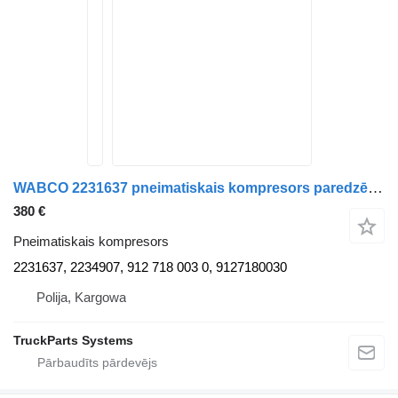
WABCO 2231637 pneimatiskais kompresors paredzēts DAF XF 106 kravas automašīnas
380 €
Pneimatiskais kompresors
2231637, 2234907, 912 718 003 0, 9127180030
Polija, Kargowa
TruckParts Systems