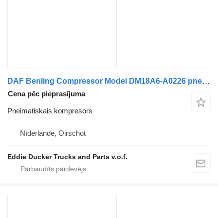
DAF Benling Compressor Model DM18A6-A0226 pneimatiskais kompresors paredzēts DAF XG kravas automašīnas
Cena pēc pieprasījuma
Pneimatiskais kompresors
Nīderlande, Oirschot
Eddie Ducker Trucks and Parts v.o.f.