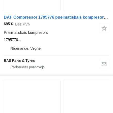
DAF Compressor 1795776 pneimatiskais kompresors paredzēts DAF kravas automašīnas
695 €
Bez PVN
Pneimatiskais kompresors
1795776...
Nīderlande, Veghel
BAS Parts & Tyres