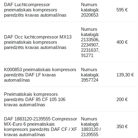
DAF Luchtcompressor
Numurs
pneimatiskais kompresors
katalogā:
595 €
paredzēts kravas automašīnas
2020653
Numurs
katalogā:
DAF Occ luchtcompressor MX13
2133506,
pneimatiskais kompresors
400 €
2234907,
paredzēts kravas automašīnas
2231637,
91271
K000853 pneimatiskais kompresors
Numurs
paredzēts DAF LF kravas
katalogā:
139,30 €
automašīnas
3957724
Pneimatiskais kompresors
paredzēts DAF 85 CF 105 106
200 €
kravas automašīnas
DAF 1883120-2139555 Compressor
Numurs
MX-Euro 6 pneimatiskais
katalogā:
350 €
kompresors paredzēts DAF CF / XF
1883120 /
kravas automašīnas
2139555