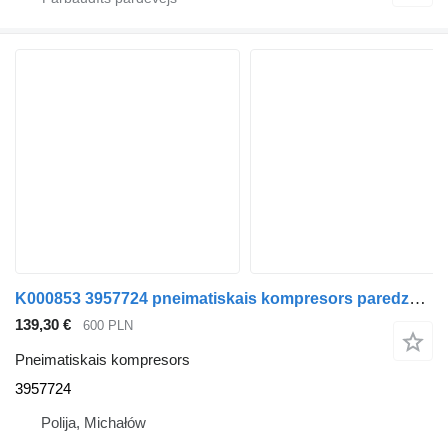
K000853 3957724 pneimatiskais kompresors paredzēts DAF LF kravas automašīnas
139,30 €
600 PLN
Pneimatiskais kompresors
3957724
Polija, Michałów