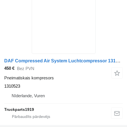
DAF Compressed Air System Luchtcompressor 1310523 pneimatiskais kompresors paredzēts kravas automašīnas
450 €
Bez PVN
Pneimatiskais kompresors
1310523
Nīderlande, Vuren
Truckparts1919