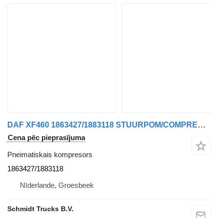
DAF XF460 1863427/1883118 STUURPOM/COMPRESSOR EURO 6 pneimatiskais kompresors paredzēts kravas automašīnas
Cena pēc pieprasījuma
Pneimatiskais kompresors
1863427/1883118
Nīderlande, Groesbeek
Schmidt Trucks B.V.