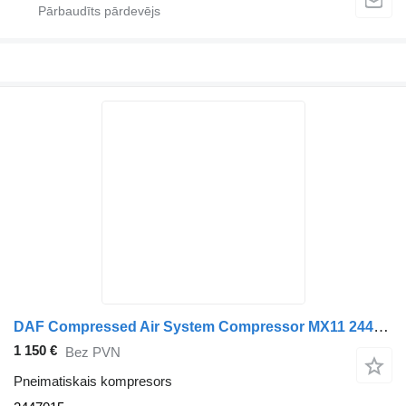
DAF Compressed Air System Compressor MX11 2447015 pneimatiskais kompresors paredzēts kravas automašīnas
1 150 €
Bez PVN
Pneimatiskais kompresors