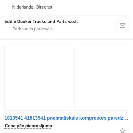
Nīderlande, Oirschot
Eddie Ducker Trucks and Parts v.o.f.
1813541 41813541 pneimatiskais kompresors paredzēts DAF CF/ VDL kravas automašīnas
Cena pēc pieprasījuma