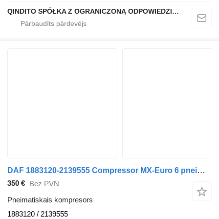
QINDITO SPÓŁKA Z OGRANICZONĄ ODPOWIEDZIALNOŚCIĄ
DAF 1883120-2139555 Compressor MX-Euro 6 pneimatiskais kompresors paredzēts DAF CF / XF kravas automašīnas
350 €
Bez PVN
Pneimatiskais kompresors
1883120 / 2139555