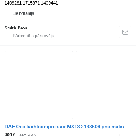
1409281 1715871 1409441
Lielbritānija
Smith Bros
DAF Occ luchtcompressor MX13 2133506 pneimatiskais kompresors paredzēts kravas automašīnas
400 €
Bez PVN