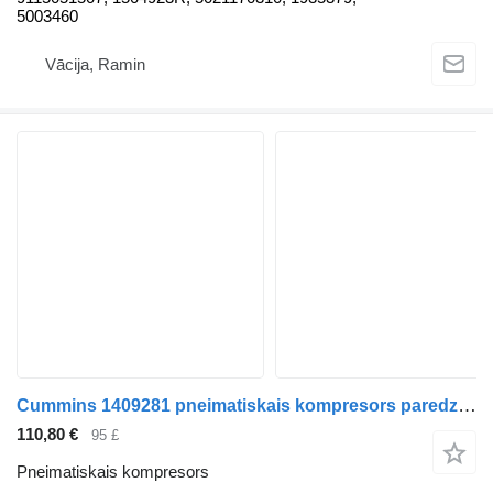
5003460
Vācija, Ramin
Cummins 1409281 pneimatiskais kompresors paredzēts DAF LF CF XF XG kravas automašīnas
110,80 €
95 £
Pneimatiskais kompresors