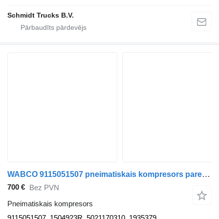
Schmidt Trucks B.V.
WABCO 9115051507 pneimatiskais kompresors paredzēts DAF VOLVO SCANIA RENAULT kravas automašīnas
700 €
Bez PVN
Pneimatiskais kompresors
9115051507, 1504923R, 5021170310, 1935379,