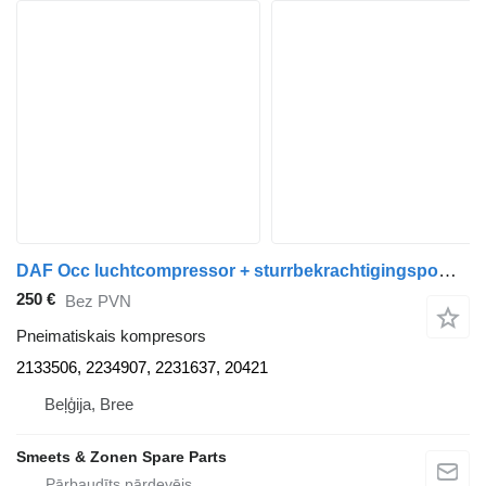
DAF Occ luchtcompressor + sturrbekrachtigingspomp 2133506 pneimatiskais kompresors paredzēts kravas automašīnas
250 €
Bez PVN
Pneimatiskais kompresors
2133506, 2234907, 2231637, 20421
Beļģija, Bree
Smeets & Zonen Spare Parts