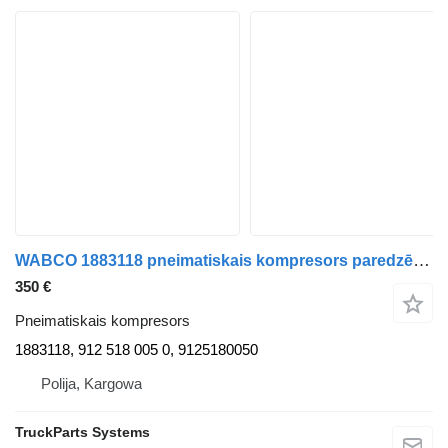
WABCO 1883118 pneimatiskais kompresors paredzēts DAF XF 106 kravas automašīnas
350 €
Pneimatiskais kompresors
1883118, 912 518 005 0, 9125180050
Polija, Kargowa
TruckParts Systems