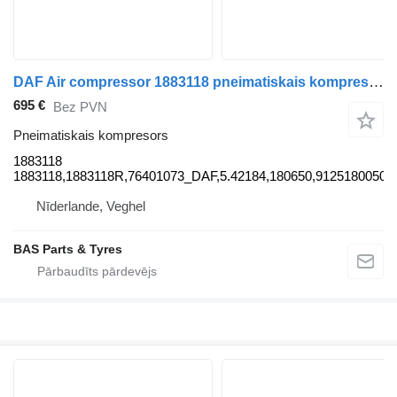
DAF Air compressor 1883118 pneimatiskais kompresors paredzēts DAF kravas automašīnas
695 €
Bez PVN
Pneimatiskais kompresors
1883118
1883118,1883118R,76401073_DAF,5.42184,180650,9125180050
Nīderlande, Veghel
BAS Parts & Tyres