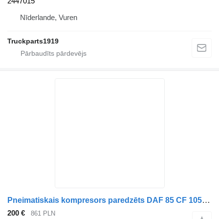
2447015
Nīderlande, Vuren
Truckparts1919
Pneimatiskais kompresors paredzēts DAF 85 CF 105 106 kravas automašīnas
200 €
861 PLN