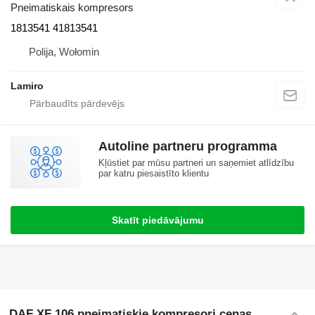
Pneimatiskais kompresors
1813541 41813541
Polija, Wołomin
Lamiro
Autoline partneru programma
Kļūstiet par mūsu partneri un saņemiet atlīdzību
par katru piesaistīto klientu
Skatīt piedāvājumu
DAF XF 106 pneimatiskie kompresori cenas