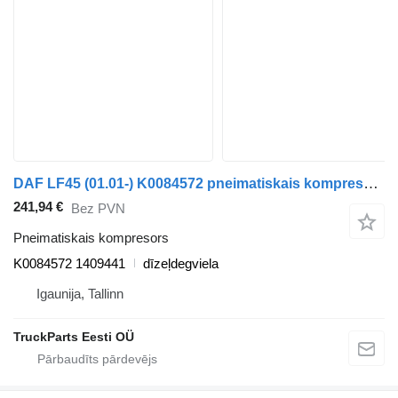
DAF LF45 (01.01-) K0084572 pneimatiskais kompresors paredzēts DAF LF45, LF55, LF180, CF65, CF75, CF85 (2001-) kravas automašīnas
241,94 €
Bez PVN
Pneimatiskais kompresors
K0084572 1409441
dīzeļdegviela
Igaunija, Tallinn
TruckParts Eesti OÜ