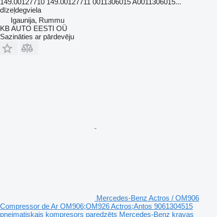
149.00127710 149.00127711 0011306015 A0011306015...
dīzeļdegviela
Igaunija, Rummu
KB AUTO EESTI OÜ
Sazināties ar pārdevēju
Mercedes-Benz Actros / OM906
Compressor de Ar OM906;OM926 Actros;Antos 9061304515
pneimatiskais kompresors paredzēts Mercedes-Benz kravas