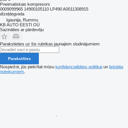
Pneimatiskais kompresors
0009099965 14900105110 LP490 A0011308915
dīzeļdegviela
Igaunija, Rummu
KB AUTO EESTI OÜ
Sazināties ar pārdevēju
Parakstieties uz šis rubrikas jaunajiem sludinājumiem
Parakstīties
Nospiežot, jūs piekrītat mūsu
konfidencialitātes politikai
un
lietotāja
noteikumiem
.