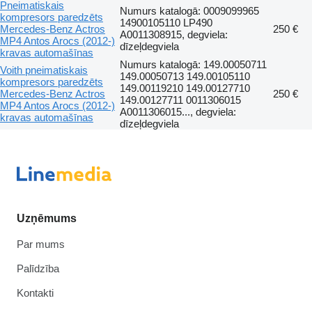
Pneimatiskais
Numurs katalogā: 0009099965
kompresors paredzēts
14900105110 LP490
Mercedes-Benz Actros
250 €
A0011308915, degviela:
MP4 Antos Arocs (2012-)
dīzeļdegviela
kravas automašīnas
Numurs katalogā: 149.00050711
Voith pneimatiskais
149.00050713 149.00105110
kompresors paredzēts
149.00119210 149.00127710
Mercedes-Benz Actros
250 €
149.00127711 0011306015
MP4 Antos Arocs (2012-)
A0011306015..., degviela:
kravas automašīnas
dīzeļdegviela
Uzņēmums
Par mums
Palīdzība
Kontakti