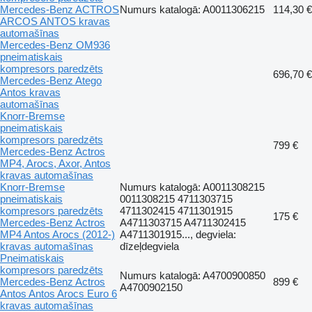
Mercedes-Benz ACTROS
Numurs katalogā: A0011306215
114,30 €
ARCOS ANTOS kravas
automašīnas
Mercedes-Benz OM936
pneimatiskais
kompresors paredzēts
696,70 €
Mercedes-Benz Atego
Antos kravas
automašīnas
Knorr-Bremse
pneimatiskais
kompresors paredzēts
799 €
Mercedes-Benz Actros
MP4, Arocs, Axor, Antos
kravas automašīnas
Knorr-Bremse
Numurs katalogā: A0011308215
pneimatiskais
0011308215 4711303715
kompresors paredzēts
4711302415 4711301915
175 €
Mercedes-Benz Actros
A4711303715 A4711302415
MP4 Antos Arocs (2012-)
A4711301915..., degviela:
kravas automašīnas
dīzeļdegviela
Pneimatiskais
kompresors paredzēts
Numurs katalogā: A4700900850
Mercedes-Benz Actros
899 €
A4700902150
Antos Antos Arocs Euro 6
kravas automašīnas