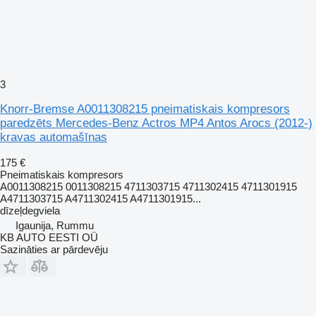
3
Knorr-Bremse A0011308215 pneimatiskais kompresors
paredzēts Mercedes-Benz Actros MP4 Antos Arocs (2012-)
kravas automašīnas
175 €
Pneimatiskais kompresors
A0011308215 0011308215 4711303715 4711302415 4711301915
A4711303715 A4711302415 A4711301915...
dīzeļdegviela
Igaunija, Rummu
KB AUTO EESTI OÜ
Sazināties ar pārdevēju