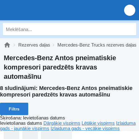
Rezerves daļas
Mercedes-Benz Trucks rezerves daļas
Mercedes-Benz Antos pneimatiskie
kompresori paredzēts kravas
automašīnu
8 sludinājumi:
Mercedes-Benz Antos pneimatiskie
kompresori paredzēts kravas automašīnu
Filtrs
Šķirošana
:
Ievietošanas datums
Ievietošanas datums
Dārgākie vispirms
Lētākie vispirms
Izlaiduma
gads - jaunākie vispirms
Izlaiduma gads - vecākie vispirms