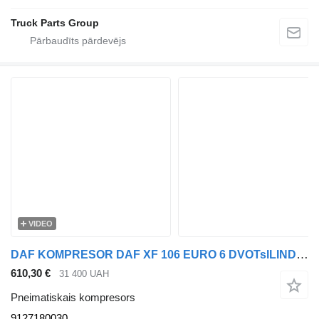
Truck Parts Group
VIDEO
DAF KOMPRESOR DAF XF 106 EURO 6 DVOTsILINDROVIY ZI ShKIVOM 9127180030 pneimatiskais kompresors paredzēts DAF XF, XF106 vilcēja
610,30 €
31 400 UAH
Pneimatiskais kompresors
9127180030