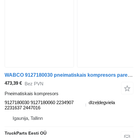
WABCO 9127180030 pneimatiskais kompresors paredzēts DAF XF106 (2014-) vilcēja
473,39 €
Bez PVN
Pneimatiskais kompresors
9127180030 9127180060 2234907
dīzeļdegviela
2231637 2447016
Igaunija, Tallinn
TruckParts Eesti OÜ