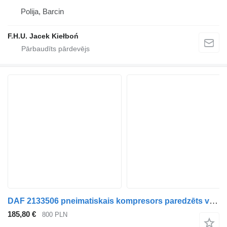
Polija, Barcin
F.H.U. Jacek Kiełboń
DAF 2133506 pneimatiskais kompresors paredzēts vilcēja
185,80 €
800 PLN