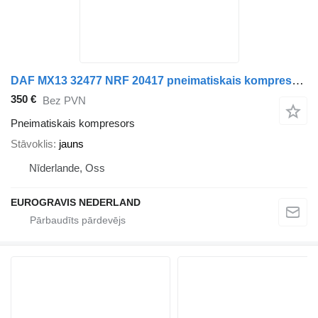
DAF MX13 32477 NRF 20417 pneimatiskais kompresors paredzēts DAF XF105 10.05 vilcēja
350 €
Bez PVN
Pneimatiskais kompresors
Stāvoklis
jauns
Nīderlande, Oss
EUROGRAVIS NEDERLAND