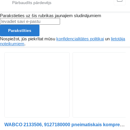
Parakstieties uz šis rubrikas jaunajiem sludinājumiem
Parakstīties
Nospiežot, jūs piekrītat mūsu
konfidencialitātes politikai
un
lietotāja
noteikumiem
.
WABCO 2133506, 9127180000 pneimatiskais kompresors paredzēts DAF XF 106 vilcēja