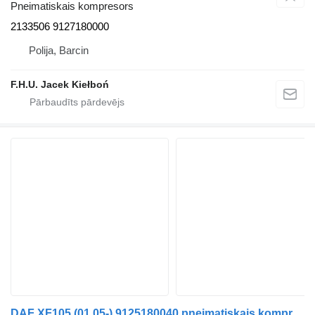
Pneimatiskais kompresors
2133506 9127180000
Polija, Barcin
F.H.U. Jacek Kiełboń
DAF XF105 (01.05-) 9125180040 pneimatiskais kompresors paredzēts DAF XF95, XF105 (2001-2014) vilcēja