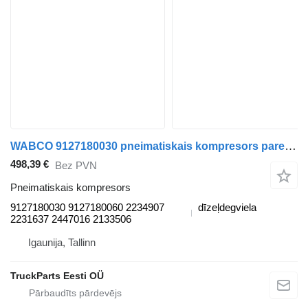
WABCO 9127180030 pneimatiskais kompresors paredzēts DAF XF106 vilcēja
498,39 €
Bez PVN
Pneimatiskais kompresors
9127180030 9127180060 2234907
dīzeļdegviela
2231637 2447016 2133506
Igaunija, Tallinn
TruckParts Eesti OÜ