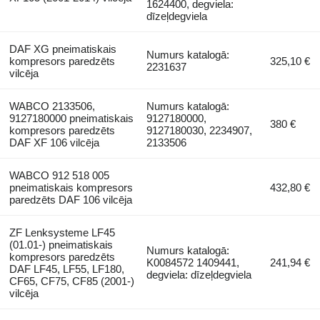
1624400, degviela:
dīzeļdegviela
DAF XG pneimatiskais
Numurs katalogā:
kompresors paredzēts
325,10 €
2231637
vilcēja
WABCO 2133506,
Numurs katalogā:
9127180000 pneimatiskais
9127180000,
380 €
kompresors paredzēts
9127180030, 2234907,
DAF XF 106 vilcēja
2133506
WABCO 912 518 005
pneimatiskais kompresors
432,80 €
paredzēts DAF 106 vilcēja
ZF Lenksysteme LF45
(01.01-) pneimatiskais
Numurs katalogā:
kompresors paredzēts
K0084572 1409441,
241,94 €
DAF LF45, LF55, LF180,
degviela: dīzeļdegviela
CF65, CF75, CF85 (2001-)
vilcēja