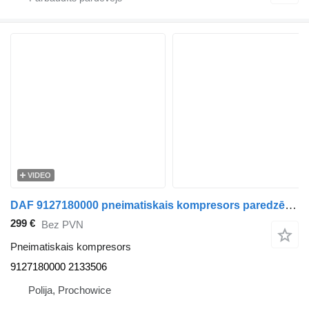
VIDEO
DAF 9127180000 pneimatiskais kompresors paredzēts DAF XF 106 480 vilcēja
299 €
Bez PVN
Pneimatiskais kompresors
9127180000 2133506
Polija, Prochowice