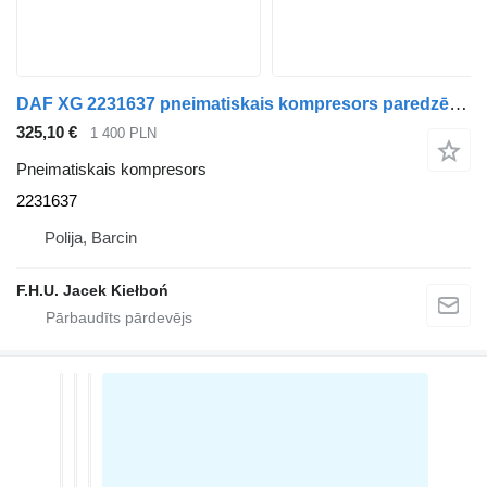
DAF XG 2231637 pneimatiskais kompresors paredzēts vilcēja
325,10 €
1 400 PLN
Pneimatiskais kompresors
2231637
Polija, Barcin
F.H.U. Jacek Kiełboń