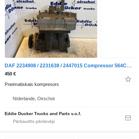
DAF 2234908 / 2231638 / 2447015 Compressor 564CC MX-11 pneimatiskais kompresors paredzēts vilcēja
450 €
Pneimatiskais kompresors
Nīderlande, Oirschot
Eddie Ducker Trucks and Parts v.o.f.