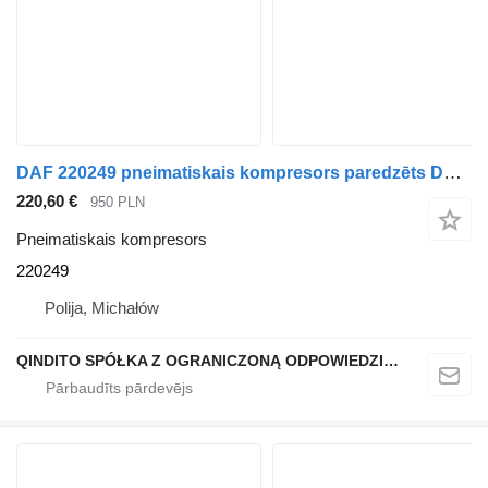
DAF 220249 pneimatiskais kompresors paredzēts DAF XF95, XF 95 CF75 CF85 vilcēja
220,60 €
950 PLN
Pneimatiskais kompresors
220249
Polija, Michałów
QINDITO SPÓŁKA Z OGRANICZONĄ ODPOWIEDZIALNOŚCIĄ