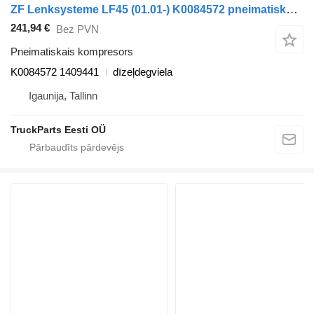
ZF Lenksysteme LF45 (01.01-) K0084572 pneimatiskais kompresors paredzēts DAF LF45, LF55, LF180, CF65, CF75, CF85 (2001-) vilcēja
241,94 €
Bez PVN
Pneimatiskais kompresors
K0084572 1409441
dīzeļdegviela
Igaunija, Tallinn
TruckParts Eesti OÜ