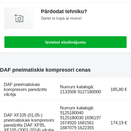
Pārdodat tehniku?
Dariet to kopā ar mums!
Izvietot sludinājumu
DAF pneimatiskie kompresori cenas
DAF pneimatiskais
Numurs katalogā:
kompresors paredzēts
185,80 €
2133506 9127180000
vilcēja
Numurs katalogā:
9125180040
DAF XF105 (01.05-)
9125180030 1696197
pneimatiskais kompresors
1674920 1681561
174,19 €
paredzēts DAF XF95,
1687079 1622355
XF105 (2001-2014) vilcēja