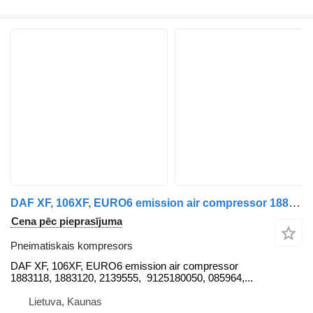
DAF XF, 106XF, EURO6 emission air compressor 1883118, 1883120, 21395 DAF pneimatiskais kompresors paredzēts DAF DAF XF, 106XF, EURO6 emission air compressor 1883118, 1883120, 2139555, 9125180050, 085964, 8695955159, 1940544, 1863427 vilcēja
Cena pēc pieprasījuma
Pneimatiskais kompresors
DAF XF, 106XF, EURO6 emission air compressor
1883118, 1883120, 2139555, 9125180050, 085964,...
Lietuva, Kaunas