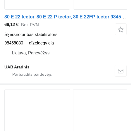
80 E 22 tector, 80 E 22 P tector, 80 E 22FP tector 98459080 šķērsnoturības stabilizātors paredzēts IVECO EuroCargo I-III kravas automašīnas
66,12 €
Bez PVN
Šķērsnoturības stabilizātors
98459080
dīzeļdegviela
Lietuva, Panevėžys
UAB Aradnis