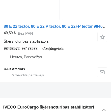
80 E 22 tector, 80 E 22 P tector, 80 E 22FP tector 98463572 šķērsnoturības stabilizātors paredzēts IVECO EuroCargo I-III kravas automašīnas
49,59 €
Bez PVN
Šķērsnoturības stabilizātors
98463572, 98473578
dīzeļdegviela
Lietuva, Panevėžys
UAB Aradnis
IVECO EuroCargo šķērsnoturības stabilizātori