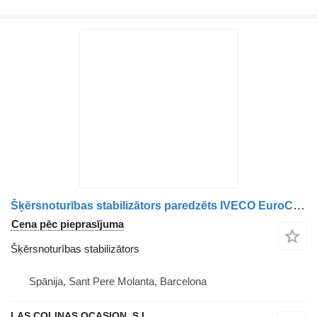
Šķērsnoturības stabilizātors paredzēts IVECO EuroCargo 05.03 -> kravas automašīnas
Cena pēc pieprasījuma
Šķērsnoturības stabilizātors
Spānija, Sant Pere Molanta, Barcelona
LAS COLINAS OCASION, S.L.