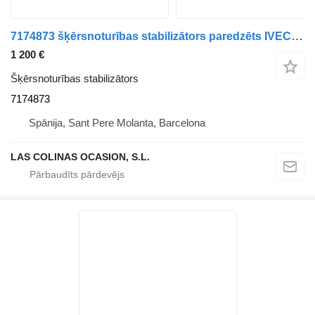
7174873 šķērsnoturības stabilizātors paredzēts IVECO EuroCargo kravas automašīnas
1 200 €
Šķērsnoturības stabilizātors
7174873
Spānija, Sant Pere Molanta, Barcelona
LAS COLINAS OCASION, S.L.