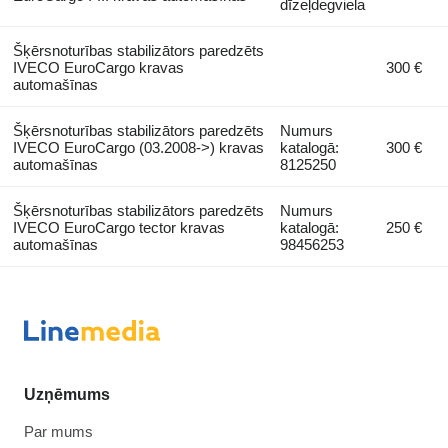
dīzeļdegviela
Šķērsnoturības stabilizātors paredzēts
IVECO EuroCargo kravas
300 €
automašīnas
Šķērsnoturības stabilizātors paredzēts
Numurs
IVECO EuroCargo (03.2008->) kravas
katalogā:
300 €
automašīnas
8125250
Šķērsnoturības stabilizātors paredzēts
Numurs
IVECO EuroCargo tector kravas
katalogā:
250 €
automašīnas
98456253
Uzņēmums
Par mums