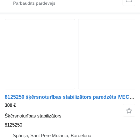
8125250 šķērsnoturības stabilizātors paredzēts IVECO EuroCargo (03.2008->) kravas automašīnas
300 €
Šķērsnoturības stabilizātors
8125250
Spānija, Sant Pere Molanta, Barcelona