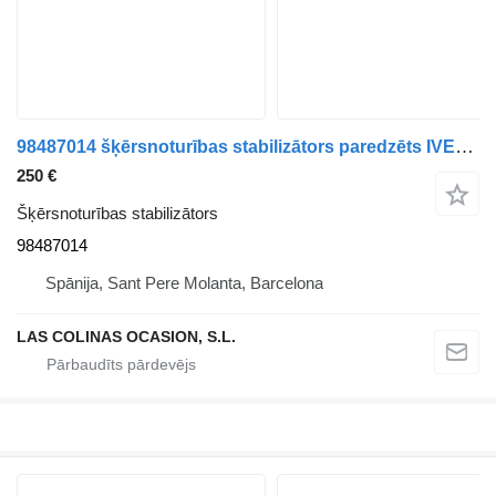
98487014 šķērsnoturības stabilizātors paredzēts IVECO EuroCargo tector kravas automašīnas
250 €
Šķērsnoturības stabilizātors
98487014
Spānija, Sant Pere Molanta, Barcelona
LAS COLINAS OCASION, S.L.