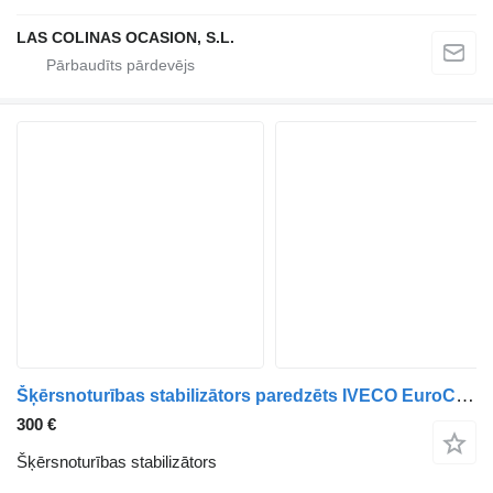
LAS COLINAS OCASION, S.L.
Šķērsnoturības stabilizātors paredzēts IVECO EuroCargo kravas automašīnas
300 €
Šķērsnoturības stabilizātors