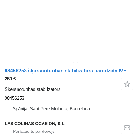
98456253 šķērsnoturības stabilizātors paredzēts IVECO EuroCargo tector kravas automašīnas
250 €
Šķērsnoturības stabilizātors
98456253
Spānija, Sant Pere Molanta, Barcelona
LAS COLINAS OCASION, S.L.