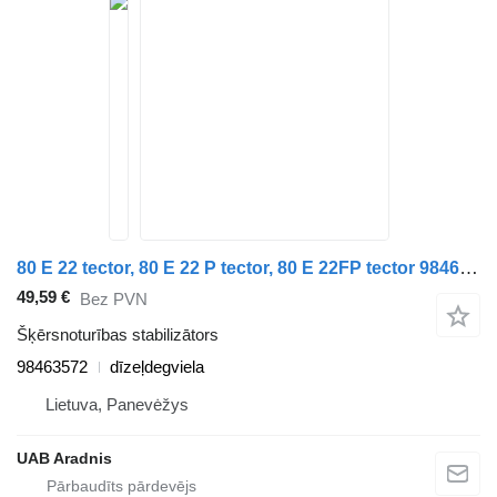
80 E 22 tector, 80 E 22 P tector, 80 E 22FP tector 98463572 šķērsnoturības stabilizātors paredzēts IVECO EuroCargo I-III kravas automašīnas
49,59 €
Bez PVN
Šķērsnoturības stabilizātors
98463572
dīzeļdegviela
Lietuva, Panevėžys
UAB Aradnis