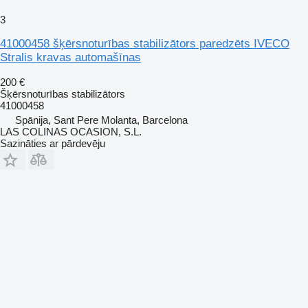
3
41000458 šķērsnoturības stabilizātors paredzēts IVECO
Stralis kravas automašīnas
200 €
Šķērsnoturības stabilizātors
41000458
Spānija, Sant Pere Molanta, Barcelona
LAS COLINAS OCASION, S.L.
Sazināties ar pārdevēju