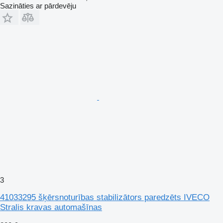
Sazināties ar pārdevēju
3
41033295 šķērsnoturības stabilizātors paredzēts IVECO
Stralis kravas automašīnas