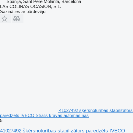
Spānija, Sant Pere Molanta, Barcelona
LAS COLINAS OCASION, S.L.
Sazināties ar pārdevēju
41027492 šķērsnoturības stabilizātors
paredzēts IVECO Stralis kravas automašīnas
5
41027492 šķērsnoturības stabilizātors paredzēts IVECO