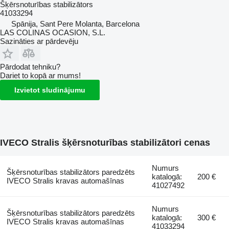
Šķērsnoturības stabilizātors
41033294
Spānija, Sant Pere Molanta, Barcelona
LAS COLINAS OCASION, S.L.
Sazināties ar pārdevēju
Pārdodat tehniku?
Dariet to kopā ar mums!
Izvietot sludinājumu
IVECO Stralis šķērsnoturības stabilizātori cenas
Numurs
Šķērsnoturības stabilizātors paredzēts
katalogā:
200 €
IVECO Stralis kravas automašīnas
41027492
Numurs
Šķērsnoturības stabilizātors paredzēts
katalogā:
300 €
IVECO Stralis kravas automašīnas
41033294