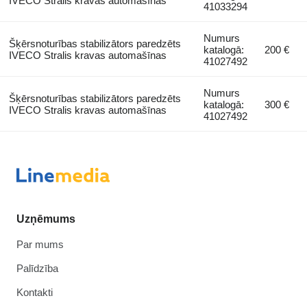
IVECO Stralis kravas automašīnas
41033294
Numurs
Šķērsnoturības stabilizātors paredzēts
katalogā:
200 €
IVECO Stralis kravas automašīnas
41027492
Numurs
Šķērsnoturības stabilizātors paredzēts
katalogā:
300 €
IVECO Stralis kravas automašīnas
41027492
Uzņēmums
Par mums
Palīdzība
Kontakti