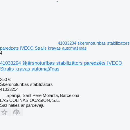
41033294 šķērsnoturības stabilizātors
paredzēts IVECO Stralis kravas automašīnas
4
41033294 šķērsnoturības stabilizātors paredzēts IVECO
Stralis kravas automašīnas
250 €
Šķērsnoturības stabilizātors
41033294
Spānija, Sant Pere Molanta, Barcelona
LAS COLINAS OCASION, S.L.
Sazināties ar pārdevēju