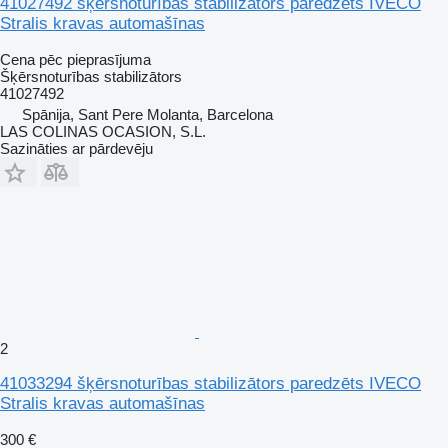
41027492 šķērsnoturības stabilizātors paredzēts IVECO
Stralis kravas automašīnas
Cena pēc pieprasījuma
Šķērsnoturības stabilizātors
41027492
Spānija, Sant Pere Molanta, Barcelona
LAS COLINAS OCASION, S.L.
Sazināties ar pārdevēju
2
41033294 šķērsnoturības stabilizātors paredzēts IVECO
Stralis kravas automašīnas
300 €