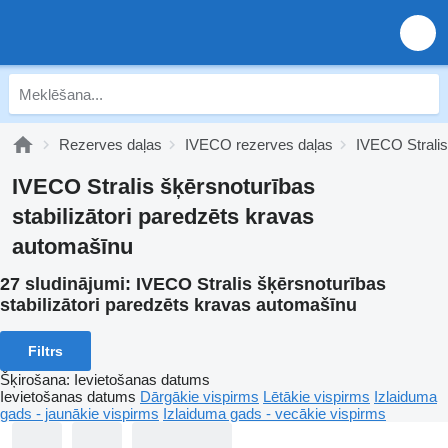
Rezerves daļas
IVECO rezerves daļas
IVECO Stralis
IVECO Stralis šķērsnoturības
stabilizātori paredzēts kravas
automašīnu
27 sludinājumi:
IVECO Stralis šķērsnoturības
stabilizātori paredzēts kravas automašīnu
Filtrs
Šķirošana
:
Ievietošanas datums
Ievietošanas datums
Dārgākie vispirms
Lētākie vispirms
Izlaiduma
gads - jaunākie vispirms
Izlaiduma gads - vecākie vispirms