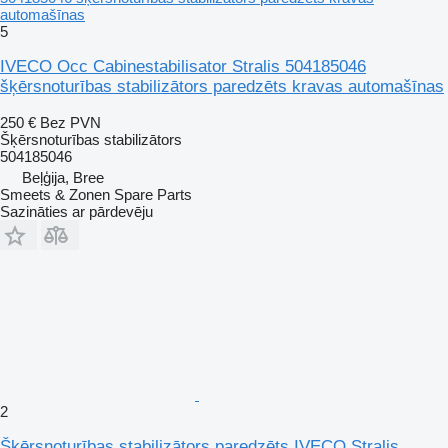
automašīnas
5
IVECO Occ Cabinestabilisator Stralis 504185046
šķērsnoturības stabilizātors paredzēts kravas automašīnas
250 €
Bez PVN
Šķērsnoturības stabilizātors
504185046
Beļģija, Bree
Smeets & Zonen Spare Parts
Sazināties ar pārdevēju
2
Šķērsnoturības stabilizātors paredzēts IVECO Stralis