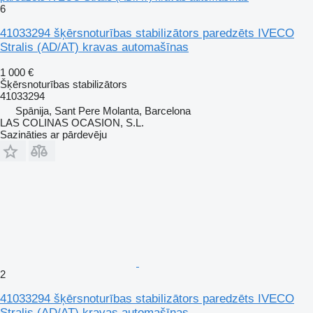
6
41033294 šķērsnoturības stabilizātors paredzēts IVECO
Stralis (AD/AT) kravas automašīnas
1 000 €
Šķērsnoturības stabilizātors
41033294
Spānija, Sant Pere Molanta, Barcelona
LAS COLINAS OCASION, S.L.
Sazināties ar pārdevēju
2
41033294 šķērsnoturības stabilizātors paredzēts IVECO
Stralis (AD/AT) kravas automašīnas