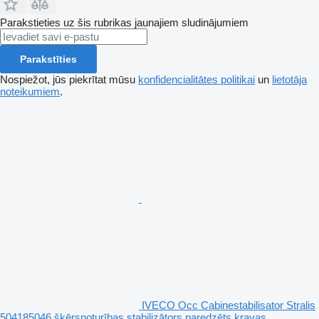
Parakstieties uz šis rubrikas jaunajiem sludinājumiem
Parakstīties
Nospiežot, jūs piekrītat mūsu
konfidencialitātes politikai
un
lietotāja
noteikumiem
.
IVECO Occ Cabinestabilisator Stralis
504185046 šķērsnoturības stabilizātors paredzēts kravas