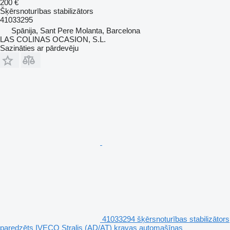
200 €
Šķērsnoturības stabilizātors
41033295
Spānija, Sant Pere Molanta, Barcelona
LAS COLINAS OCASION, S.L.
Sazināties ar pārdevēju
41033294 šķērsnoturības stabilizātors
paredzēts IVECO Stralis (AD/AT) kravas automašīnas