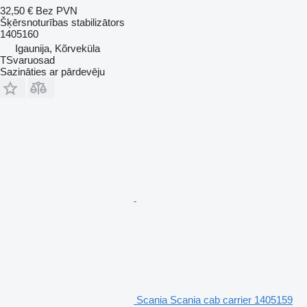
32,50 €
Bez PVN
Šķērsnoturības stabilizātors
1405160
Igaunija, Kõrveküla
TSvaruosad
Sazināties ar pārdevēju
Scania Scania cab carrier 1405159