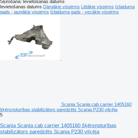
Šķirošana
:
Ievietošanas datums
Ievietošanas datums
Dārgākie vispirms
Lētākie vispirms
Izlaiduma
gads - jaunākie vispirms
Izlaiduma gads - vecākie vispirms
Scania Scania cab carrier 1405160
šķērsnoturības stabilizātors paredzēts Scania P230 vilcēja
5
Scania Scania cab carrier 1405160 šķērsnoturības
stabilizātors paredzēts Scania P230 vilcēja