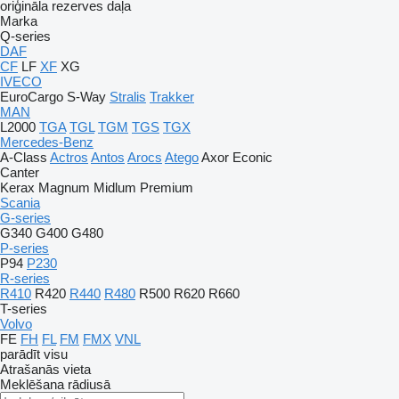
oriģināla rezerves daļa
Marka
Q-series
DAF
CF
LF
XF
XG
IVECO
EuroCargo
S-Way
Stralis
Trakker
MAN
L2000
TGA
TGL
TGM
TGS
TGX
Mercedes-Benz
A-Class
Actros
Antos
Arocs
Atego
Axor
Econic
Canter
Kerax
Magnum
Midlum
Premium
Scania
G-series
G340
G400
G480
P-series
P94
P230
R-series
R410
R420
R440
R480
R500
R620
R660
T-series
Volvo
FE
FH
FL
FM
FMX
VNL
parādīt visu
Atrašanās vieta
Meklēšana rādiusā