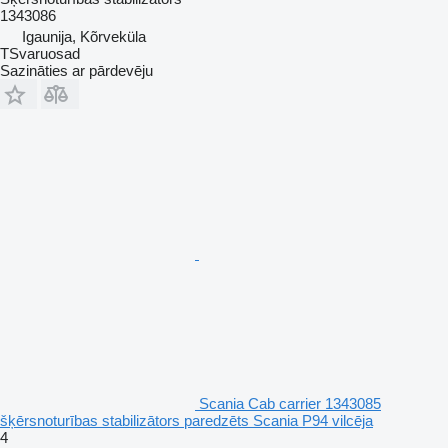
1343086
Igaunija, Kõrveküla
TSvaruosad
Sazināties ar pārdevēju
Scania Cab carrier 1343085
šķērsnoturības stabilizātors paredzēts Scania P94 vilcēja
4