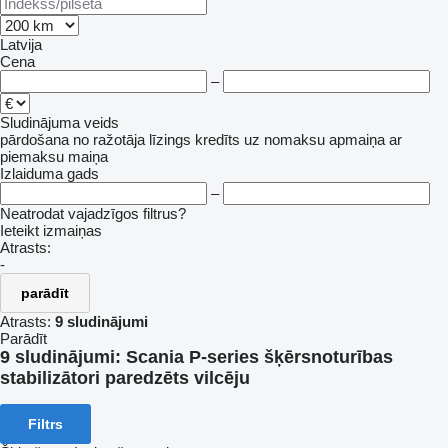
Latvija
Cena
–
Sludinājuma veids
pārdošana
no ražotāja
līzings
kredīts
uz nomaksu
apmaiņa ar
piemaksu
maiņa
Izlaiduma gads
–
Neatrodat vajadzīgos filtrus?
Ieteikt izmaiņas
Atrasts:
-
parādīt
Atrasts:
9 sludinājumi
Parādīt
9 sludinājumi:
Scania P-series šķērsnoturības
stabilizātori paredzēts vilcēju
Filtrs