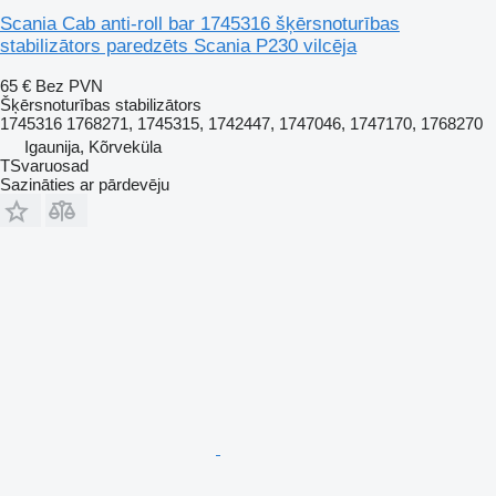
Scania Cab anti-roll bar 1745316 šķērsnoturības
stabilizātors paredzēts Scania P230 vilcēja
65 €
Bez PVN
Šķērsnoturības stabilizātors
1745316 1768271, 1745315, 1742447, 1747046, 1747170, 1768270
Igaunija, Kõrveküla
TSvaruosad
Sazināties ar pārdevēju