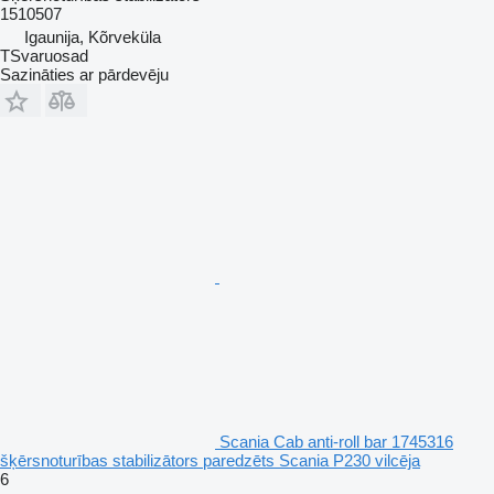
1510507
Igaunija, Kõrveküla
TSvaruosad
Sazināties ar pārdevēju
Scania Cab anti-roll bar 1745316
šķērsnoturības stabilizātors paredzēts Scania P230 vilcēja
6