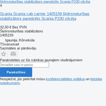
šķērsnoturības stabilizātors paredzēts Scania P230 vilcēja
4
Scania Scania cab carrier 1405159 šķērsnoturības
stabilizātors paredzēts Scania P230 vilcēja
32,50 €
Bez PVN
Šķērsnoturības stabilizātors
1405159
Igaunija, Kõrveküla
TSvaruosad
Sazināties ar pārdevēju
Parakstieties uz šis rubrikas jaunajiem sludinājumiem
Parakstīties
Nospiežot, jūs piekrītat mūsu
konfidencialitātes politikai
un
lietotāja
noteikumiem
.