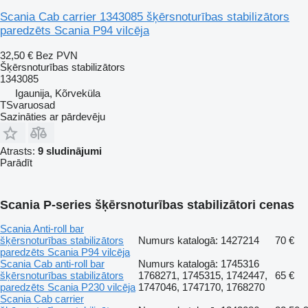
Scania Cab carrier 1343085 šķērsnoturības stabilizātors
paredzēts Scania P94 vilcēja
32,50 €
Bez PVN
Šķērsnoturības stabilizātors
1343085
Igaunija, Kõrveküla
TSvaruosad
Sazināties ar pārdevēju
Atrasts:
9 sludinājumi
Parādīt
Scania P-series šķērsnoturības stabilizātori cenas
Scania Anti-roll bar
šķērsnoturības stabilizātors
Numurs katalogā: 1427214
70 €
paredzēts Scania P94 vilcēja
Scania Cab anti-roll bar
Numurs katalogā: 1745316
šķērsnoturības stabilizātors
1768271, 1745315, 1742447,
65 €
paredzēts Scania P230 vilcēja
1747046, 1747170, 1768270
Scania Cab carrier