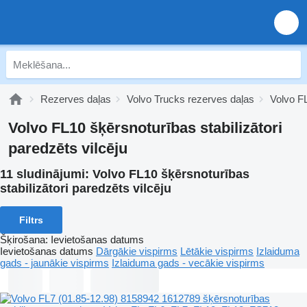
Rezerves daļas
Volvo Trucks rezerves daļas
Volvo F
Volvo FL10 šķērsnoturības stabilizātori
paredzēts vilcēju
11 sludinājumi:
Volvo FL10 šķērsnoturības
stabilizātori paredzēts vilcēju
Filtrs
Šķirošana
:
Ievietošanas datums
Ievietošanas datums
Dārgākie vispirms
Lētākie vispirms
Izlaiduma
gads - jaunākie vispirms
Izlaiduma gads - vecākie vispirms