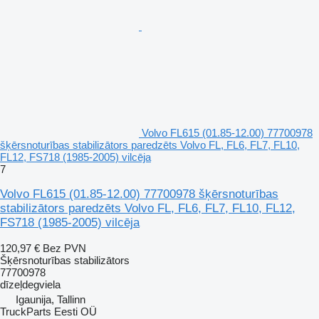
Volvo FL615 (01.85-12.00) 77700978
šķērsnoturības stabilizātors paredzēts Volvo FL, FL6, FL7, FL10,
FL12, FS718 (1985-2005) vilcēja
7
Volvo FL615 (01.85-12.00) 77700978 šķērsnoturības
stabilizātors paredzēts Volvo FL, FL6, FL7, FL10, FL12,
FS718 (1985-2005) vilcēja
120,97 €
Bez PVN
Šķērsnoturības stabilizātors
77700978
dīzeļdegviela
Igaunija, Tallinn
TruckParts Eesti OÜ