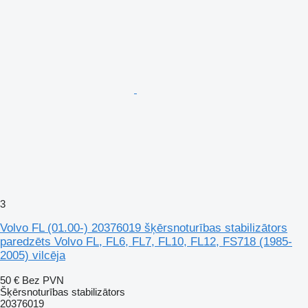
3
Volvo FL (01.00-) 20376019 šķērsnoturības stabilizātors
paredzēts Volvo FL, FL6, FL7, FL10, FL12, FS718 (1985-
2005) vilcēja
50 €
Bez PVN
Šķērsnoturības stabilizātors
20376019