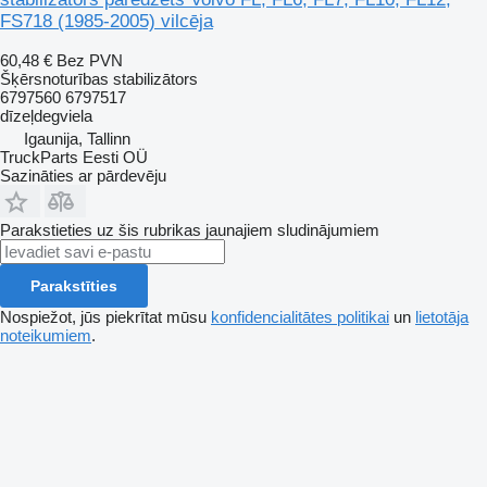
FS718 (1985-2005) vilcēja
60,48 €
Bez PVN
Šķērsnoturības stabilizātors
6797560 6797517
dīzeļdegviela
Igaunija, Tallinn
TruckParts Eesti OÜ
Sazināties ar pārdevēju
Parakstieties uz šis rubrikas jaunajiem sludinājumiem
Parakstīties
Nospiežot, jūs piekrītat mūsu
konfidencialitātes politikai
un
lietotāja
noteikumiem
.