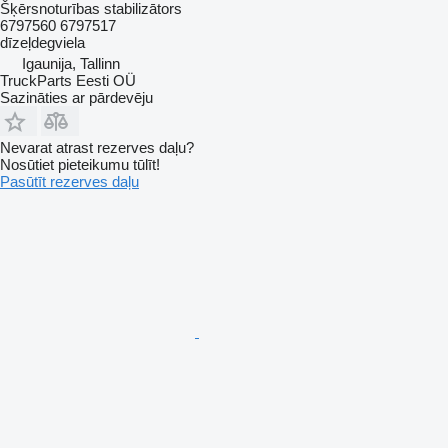
Šķērsnoturības stabilizātors
6797560 6797517
dīzeļdegviela
Igaunija, Tallinn
TruckParts Eesti OÜ
Sazināties ar pārdevēju
Nevarat atrast rezerves daļu?
Nosūtiet pieteikumu tūlīt!
Pasūtīt rezerves daļu