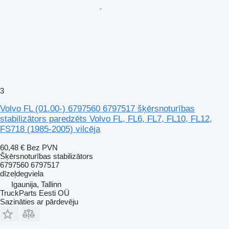
3
Volvo FL (01.00-) 6797560 6797517 šķērsnoturības
stabilizātors paredzēts Volvo FL, FL6, FL7, FL10, FL12,
FS718 (1985-2005) vilcēja
60,48 €
Bez PVN
Šķērsnoturības stabilizātors
6797560 6797517
dīzeļdegviela
Igaunija, Tallinn
TruckParts Eesti OÜ
Sazināties ar pārdevēju