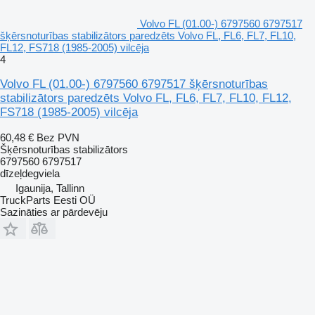
Volvo FL (01.00-) 6797560 6797517
šķērsnoturības stabilizātors paredzēts Volvo FL, FL6, FL7, FL10,
FL12, FS718 (1985-2005) vilcēja
4
Volvo FL (01.00-) 6797560 6797517 šķērsnoturības
stabilizātors paredzēts Volvo FL, FL6, FL7, FL10, FL12,
FS718 (1985-2005) vilcēja
60,48 €
Bez PVN
Šķērsnoturības stabilizātors
6797560 6797517
dīzeļdegviela
Igaunija, Tallinn
TruckParts Eesti OÜ
Sazināties ar pārdevēju