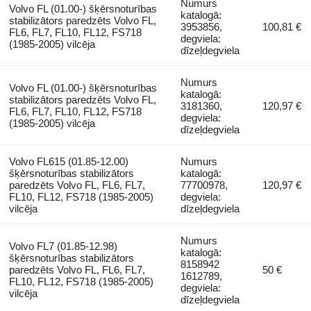
Numurs
Volvo FL (01.00-) šķērsnoturības
katalogā:
stabilizātors paredzēts Volvo FL,
3953856,
100,81 €
FL6, FL7, FL10, FL12, FS718
degviela:
(1985-2005) vilcēja
dīzeļdegviela
Numurs
Volvo FL (01.00-) šķērsnoturības
katalogā:
stabilizātors paredzēts Volvo FL,
3181360,
120,97 €
FL6, FL7, FL10, FL12, FS718
degviela:
(1985-2005) vilcēja
dīzeļdegviela
Volvo FL615 (01.85-12.00)
Numurs
šķērsnoturības stabilizātors
katalogā:
paredzēts Volvo FL, FL6, FL7,
77700978,
120,97 €
FL10, FL12, FS718 (1985-2005)
degviela:
vilcēja
dīzeļdegviela
Numurs
Volvo FL7 (01.85-12.98)
katalogā:
šķērsnoturības stabilizātors
8158942
paredzēts Volvo FL, FL6, FL7,
50 €
1612789,
FL10, FL12, FS718 (1985-2005)
degviela:
vilcēja
dīzeļdegviela