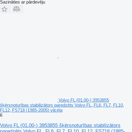
Sazināties ar pārdevēju
Volvo FL (01.00-) 3953855
šķērsnoturības stabilizātors paredzēts Volvo FL, FL6, FL7, FL10,
FL12, FS718 (1985-2005) vilcēja
6
Volvo FL (01.00-) 3953855 šķērsnoturības stabilizātors
paredzēts Volvo FL, FL6, FL7, FL10, FL12, FS718 (1985-