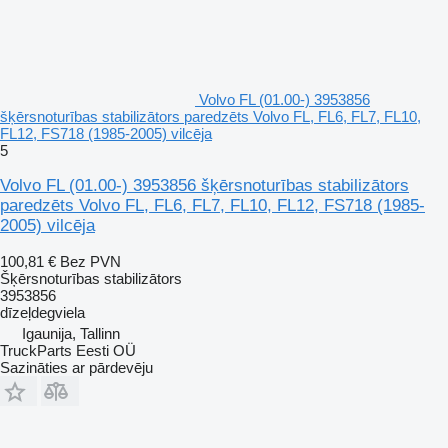
Volvo FL (01.00-) 3953856
šķērsnoturības stabilizātors paredzēts Volvo FL, FL6, FL7, FL10,
FL12, FS718 (1985-2005) vilcēja
5
Volvo FL (01.00-) 3953856 šķērsnoturības stabilizātors
paredzēts Volvo FL, FL6, FL7, FL10, FL12, FS718 (1985-
2005) vilcēja
100,81 €
Bez PVN
Šķērsnoturības stabilizātors
3953856
dīzeļdegviela
Igaunija, Tallinn
TruckParts Eesti OÜ
Sazināties ar pārdevēju