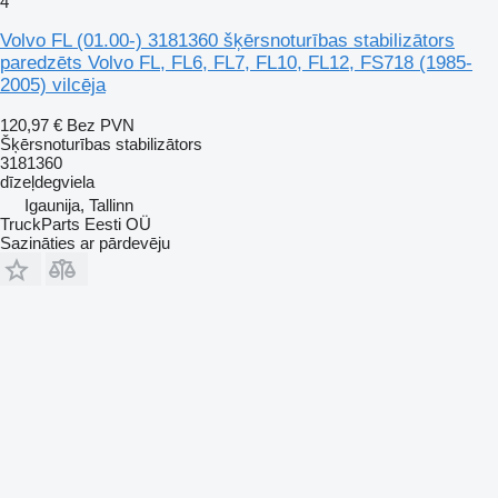
4
Volvo FL (01.00-) 3181360 šķērsnoturības stabilizātors
paredzēts Volvo FL, FL6, FL7, FL10, FL12, FS718 (1985-
2005) vilcēja
120,97 €
Bez PVN
Šķērsnoturības stabilizātors
3181360
dīzeļdegviela
Igaunija, Tallinn
TruckParts Eesti OÜ
Sazināties ar pārdevēju