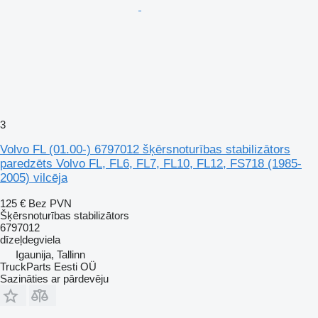
3
Volvo FL (01.00-) 6797012 šķērsnoturības stabilizātors
paredzēts Volvo FL, FL6, FL7, FL10, FL12, FS718 (1985-
2005) vilcēja
125 €
Bez PVN
Šķērsnoturības stabilizātors
6797012
dīzeļdegviela
Igaunija, Tallinn
TruckParts Eesti OÜ
Sazināties ar pārdevēju