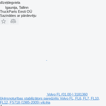
dīzeļdegviela
Igaunija, Tallinn
TruckParts Eesti OÜ
Sazināties ar pārdevēju
Volvo FL (01.00-) 3181360
šķērsnoturības stabilizātors paredzēts Volvo FL, FL6, FL7, FL10,
FL12, FS718 (1985-2005) vilcēja