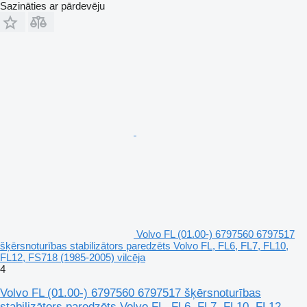
Sazināties ar pārdevēju
Volvo FL (01.00-) 6797560 6797517
šķērsnoturības stabilizātors paredzēts Volvo FL, FL6, FL7, FL10,
FL12, FS718 (1985-2005) vilcēja
4
Volvo FL (01.00-) 6797560 6797517 šķērsnoturības
stabilizātors paredzēts Volvo FL, FL6, FL7, FL10, FL12,