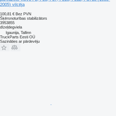
2005) vilcēja
100,81 €
Bez PVN
Šķērsnoturības stabilizātors
3953855
dīzeļdegviela
Igaunija, Tallinn
TruckParts Eesti OÜ
Sazināties ar pārdevēju