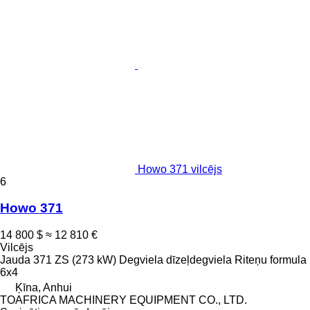
Howo 371 vilcējs
6
Howo 371
14 800 $
≈ 12 810 €
Vilcējs
Jauda
371 ZS (273 kW)
Degviela
dīzeļdegviela
Riteņu formula
6x4
Ķīna, Anhui
TOAFRICA MACHINERY EQUIPMENT CO., LTD.