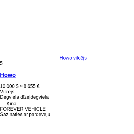
Howo vilcējs
5
Howo
10 000 $
≈ 8 655 €
Vilcējs
Degviela
dīzeļdegviela
Ķīna
FOREVER VEHICLE
Sazināties ar pārdevēju