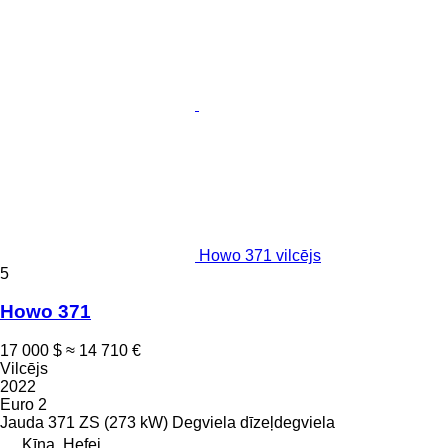
Howo 371 vilcējs
5
Howo 371
17 000 $
≈ 14 710 €
Vilcējs
2022
Euro 2
Jauda
371 ZS (273 kW)
Degviela
dīzeļdegviela
Ķīna, Hefei