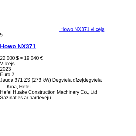
Howo NX371 vilcējs
5
Howo NX371
22 000 $
≈ 19 040 €
Vilcējs
2023
Euro 2
Jauda
371 ZS (273 kW)
Degviela
dīzeļdegviela
Ķīna, Hefei
Hefei Huake Construction Machinery Co., Ltd
Sazināties ar pārdevēju