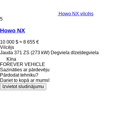
Howo NX vilcējs
5
Howo NX
10 000 $
≈ 8 655 €
Vilcējs
Jauda
371 ZS (273 kW)
Degviela
dīzeļdegviela
Ķīna
FOREVER VEHICLE
Sazināties ar pārdevēju
Pārdodat tehniku?
Dariet to kopā ar mums!
Izvietot sludinājumu