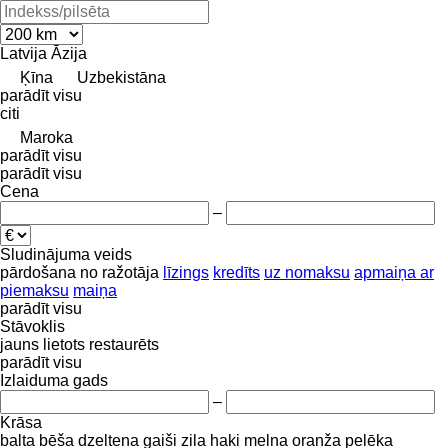
Latvija
Āzija
Ķīna
Uzbekistāna
parādīt visu
citi
Maroka
parādīt visu
parādīt visu
Cena
–
Sludinājuma veids
pārdošana
no ražotāja
līzings
kredīts
uz nomaksu
apmaiņa ar
piemaksu
maiņa
parādīt visu
Stāvoklis
jauns
lietots
restaurēts
parādīt visu
Izlaiduma gads
–
Krāsa
balta
bēša
dzeltena
gaiši zila
haki
melna
oranža
pelēka