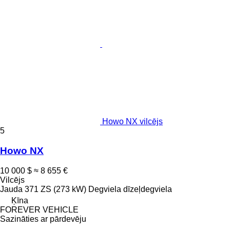
Howo NX vilcējs
5
Howo NX
10 000 $
≈ 8 655 €
Vilcējs
Jauda
371 ZS (273 kW)
Degviela
dīzeļdegviela
Ķīna
FOREVER VEHICLE
Sazināties ar pārdevēju