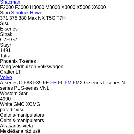
Shacman
F2000
F3000
H3000
M3000
X3000
X5000
X6000
Sino
Sinotruk Howo
371
375
380
Max
NX
T5G
T7H
Sisu
E-series
Sitrak
C7H
G7
Steyr
1491
Tatra
Phoenix
T-series
Vang
Veldhuizen
Volkswagen
Crafter
LT
Volvo
A-series
C
F88
F89
FE
FH
FL
FM
FMX
G-series
L-series
N-
series
PL
S-series
VNL
Western Star
4900
White GMC
XCMG
parādīt visu
Celtnis-manipulators
Celtnis-manipulators
Atrašanās vieta
Meklēšana rādiusā