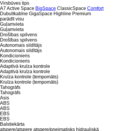
Virsbūves tips
A7
Active Space
BigSpace
ClassicSpace
Comfort
Dubultkabīne
GigaSpace
Highline
Premium
parādīt visu
Guļamvieta
Guļamvieta
Drošības spilvens
Drošības spilvens
Autonomais sildītājs
Autonomais sildītājs
Kondicionieris
Kondicionieris
Adaptīvā kruīza kontrole
Adaptīvā kruīza kontrole
Kruīza kontrole (tempomāts)
Kruīza kontrole (tempomāts)
Tahogrāfs
Tahogrāfs
Asis
ABS
ABS
EBS
EBS
Balstiekārta
atspere/atspere
atspere/pneimatisks
hidrauliskā