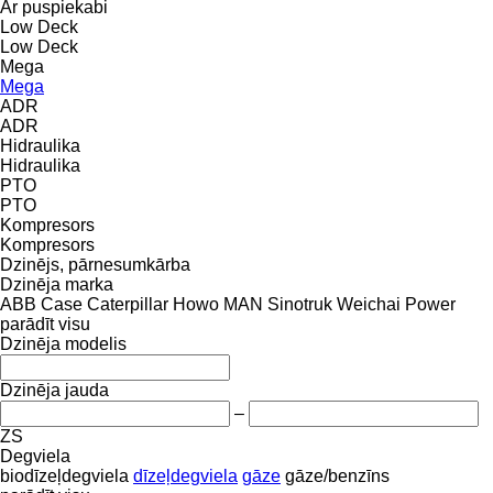
Ar puspiekabi
Low Deck
Low Deck
Mega
Mega
ADR
ADR
Hidraulika
Hidraulika
PTO
PTO
Kompresors
Kompresors
Dzinējs, pārnesumkārba
Dzinēja marka
ABB
Case
Caterpillar
Howo
MAN
Sinotruk
Weichai Power
parādīt visu
Dzinēja modelis
Dzinēja jauda
–
ZS
Degviela
biodīzeļdegviela
dīzeļdegviela
gāze
gāze/benzīns