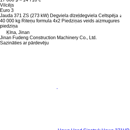
Vilcējs
Euro 3
Jauda
371 ZS (273 kW)
Degviela
dīzeļdegviela
Celtspēja
40 000 kg
Riteņu formula
4x2
Piedziņas veids
aizmugures
piedziņa
Ķīna, Jinan
Jinan Fudeng Construction Machinery Co., Ltd.
Sazināties ar pārdevēju