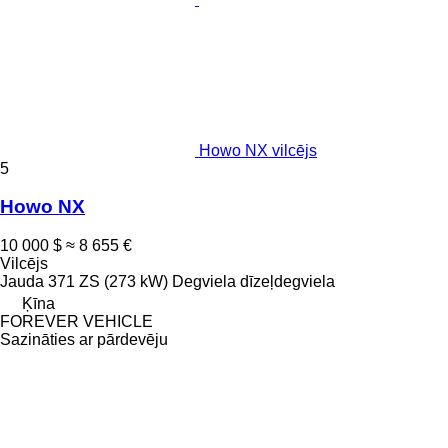
Howo NX vilcējs
5
Howo NX
10 000 $
≈ 8 655 €
Vilcējs
Jauda
371 ZS (273 kW)
Degviela
dīzeļdegviela
Ķīna
FOREVER VEHICLE
Sazināties ar pārdevēju