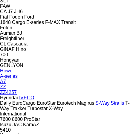
SLT
FAW
CA
J7
JH6
Fiat
Foden
Ford
1848
Cargo
E-series
F-MAX
Transit
Foton
Auman
BJ
Freightliner
CL
Cascadia
GINAF
Hino
700
Hongyan
GENLYON
Howo
A-series
A7
ZZ
ZZ4257
Hyundai
IVECO
Daily
EuroCargo
EuroStar
Eurotech
Magirus
S-Way
Stralis
T-
Way
Trakker
Turbostar
X-Way
International
7600
8600
ProStar
Isuzu
JAC
KamAZ
5410