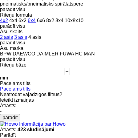
pneimatisks/pneimatisks
spirālatspere
parādīt visu
Riteņu formula
4x2
4x4
6x2
6x4
6x6
8x2
8x4
10x8x10
parādīt visu
Asu skaits
2 asis
3 asis
4 asis
parādīt visu
Asu marka
BPW
DAEWOO
DAIMLER
FUWA
HC
MAN
parādīt visu
Riteņu bāze
–
mm
Paceļams tilts
Paceļams tilts
Neatrodat vajadzīgos filtrus?
Ieteikt izmaiņas
Atrasts:
-
parādīt
Informācija par Howo
Atrasts:
423 sludinājumi
Parādīt