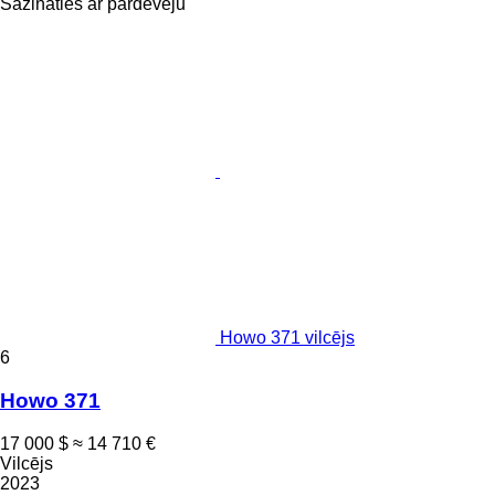
Sazināties ar pārdevēju
Howo 371 vilcējs
6
Howo 371
17 000 $
≈ 14 710 €
Vilcējs
2023