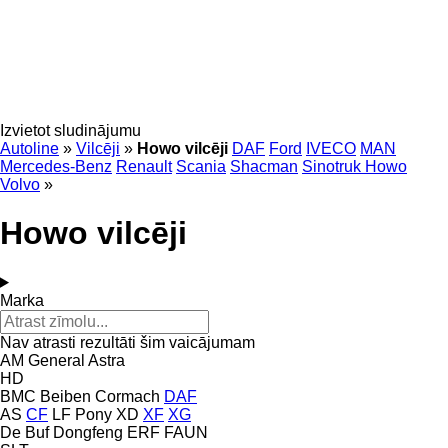
Izvietot sludinājumu
Autoline
»
Vilcēji
»
Howo vilcēji
DAF
Ford
IVECO
MAN
Mercedes-Benz
Renault
Scania
Shacman
Sinotruk Howo
Volvo
»
Howo vilcēji
Marka
Nav atrasti rezultāti šim vaicājumam
AM General
Astra
HD
BMC
Beiben
Cormach
DAF
AS
CF
LF
Pony
XD
XF
XG
De Buf
Dongfeng
ERF
FAUN