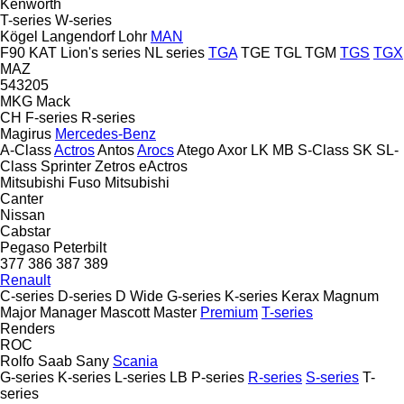
Kenworth
T-series
W-series
Kögel
Langendorf
Lohr
MAN
F90
KAT
Lion's series
NL series
TGA
TGE
TGL
TGM
TGS
TGX
MAZ
543205
MKG
Mack
CH
F-series
R-series
Magirus
Mercedes-Benz
A-Class
Actros
Antos
Arocs
Atego
Axor
LK
MB
S-Class
SK
SL-
Class
Sprinter
Zetros
eActros
Mitsubishi Fuso
Mitsubishi
Canter
Nissan
Cabstar
Pegaso
Peterbilt
377
386
387
389
Renault
C-series
D-series
D Wide
G-series
K-series
Kerax
Magnum
Major
Manager
Mascott
Master
Premium
T-series
Renders
ROC
Rolfo
Saab
Sany
Scania
G-series
K-series
L-series
LB
P-series
R-series
S-series
T-
series