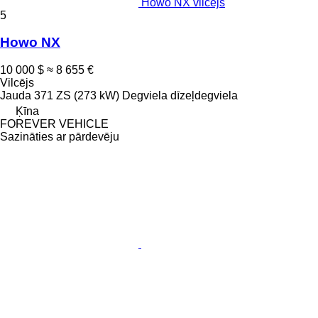
Howo NX vilcējs
5
Howo NX
10 000 $
≈ 8 655 €
Vilcējs
Jauda
371 ZS (273 kW)
Degviela
dīzeļdegviela
Ķīna
FOREVER VEHICLE
Sazināties ar pārdevēju