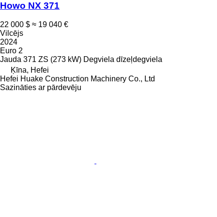
Howo NX 371
22 000 $
≈ 19 040 €
Vilcējs
2024
Euro 2
Jauda
371 ZS (273 kW)
Degviela
dīzeļdegviela
Ķīna, Hefei
Hefei Huake Construction Machinery Co., Ltd
Sazināties ar pārdevēju