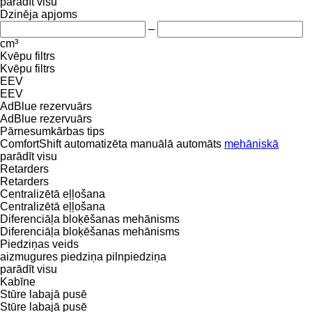
parādīt visu
Dzinēja apjoms
–
cm³
Kvēpu filtrs
Kvēpu filtrs
EEV
EEV
AdBlue rezervuārs
AdBlue rezervuārs
Pārnesumkārbas tips
ComfortShift
automatizēta manuālā
automāts
mehāniskā
parādīt visu
Retarders
Retarders
Centralizētā eļļošana
Centralizētā eļļošana
Diferenciāļa bloķēšanas mehānisms
Diferenciāļa bloķēšanas mehānisms
Piedziņas veids
aizmugures piedziņa
pilnpiedziņa
parādīt visu
Kabīne
Stūre labajā pusē
Stūre labajā pusē