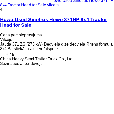
Howo Used Sinotruk Howo 371HP
8x4 Tractor Head for Sale vilcējs
4
Howo Used Sinotruk Howo 371HP 8x4 Tractor
Head for Sale
Cena pēc pieprasījuma
Vilcējs
Jauda
371 ZS (273 kW)
Degviela
dīzeļdegviela
Riteņu formula
8x4
Balstiekārta
atspere/atspere
Ķīna
China Heavy Semi Trailer Truck Co., Ltd.
Sazināties ar pārdevēju