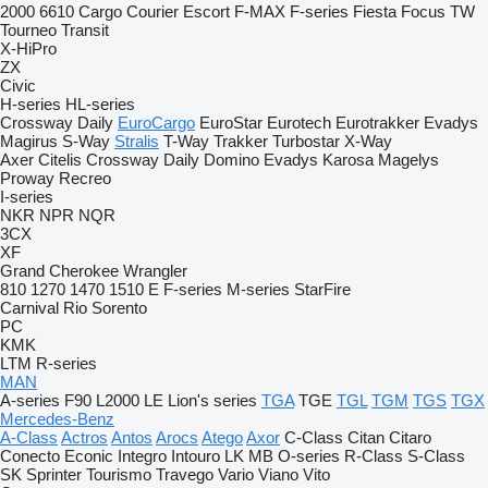
2000
6610
Cargo
Courier
Escort
F-MAX
F-series
Fiesta
Focus
TW
Tourneo
Transit
X-HiPro
ZX
Civic
H-series
HL-series
Crossway
Daily
EuroCargo
EuroStar
Eurotech
Eurotrakker
Evadys
Magirus
S-Way
Stralis
T-Way
Trakker
Turbostar
X-Way
Axer
Citelis
Crossway
Daily
Domino
Evadys
Karosa
Magelys
Proway
Recreo
I-series
NKR
NPR
NQR
3CX
XF
Grand Cherokee
Wrangler
810
1270
1470
1510 E
F-series
M-series
StarFire
Carnival
Rio
Sorento
PC
KMK
LTM
R-series
MAN
A-series
F90
L2000
LE
Lion's series
TGA
TGE
TGL
TGM
TGS
TGX
Mercedes-Benz
A-Class
Actros
Antos
Arocs
Atego
Axor
C-Class
Citan
Citaro
Conecto
Econic
Integro
Intouro
LK
MB
O-series
R-Class
S-Class
SK
Sprinter
Tourismo
Travego
Vario
Viano
Vito