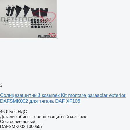
3
Солнцезащитный козырек Kit montare parasolar exterior
DAFSMK002 для тягача DAF XF105
46 €
Без НДС
Детали кабины - солнцезащитный козырек
Состояние
новый
DAFSMK002 1300557