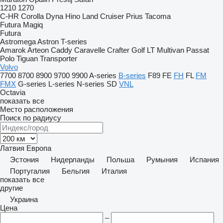
1210
1270
C-HR
Corolla
Dyna
Hino
Land Cruiser
Prius
Tacoma
Futura
Magiq
Futura
Astromega
Astron
T-series
Amarok
Arteon
Caddy
Caravelle
Crafter
Golf
LT
Multivan
Passat
Polo
Tiguan
Transporter
Volvo
7700
8700
8900
9700
9900
A-series
B-series
F89
FE
FH
FL
FM
FMX
G-series
L-series
N-series
SD
VNL
Octavia
показать все
Место расположения
Поиск по радиусу
Латвия
Европа
Эстония
Нидерланды
Польша
Румыния
Испания
Португалия
Бельгия
Италия
показать все
другие
Украина
Цена
–