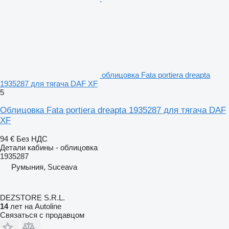
облицовка Fata portiera dreapta
1935287 для тягача DAF XF
5
Облицовка Fata portiera dreapta 1935287 для тягача DAF
XF
94 €
Без НДС
Детали кабины - облицовка
1935287
Румыния, Suceava
DEZSTORE S.R.L.
14
лет на Autoline
Связаться с продавцом