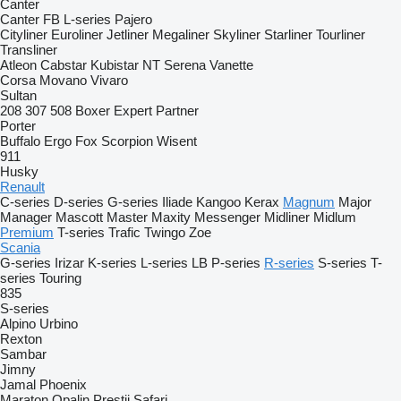
Canter
Canter
FB
L-series
Pajero
Cityliner
Euroliner
Jetliner
Megaliner
Skyliner
Starliner
Tourliner
Transliner
Atleon
Cabstar
Kubistar
NT
Serena
Vanette
Corsa
Movano
Vivaro
Sultan
208
307
508
Boxer
Expert
Partner
Porter
Buffalo
Ergo
Fox
Scorpion
Wisent
911
Husky
Renault
C-series
D-series
G-series
Iliade
Kangoo
Kerax
Magnum
Major
Manager
Mascott
Master
Maxity
Messenger
Midliner
Midlum
Premium
T-series
Trafic
Twingo
Zoe
Scania
G-series
Irizar
K-series
L-series
LB
P-series
R-series
S-series
T-
series
Touring
835
S-series
Alpino
Urbino
Rexton
Sambar
Jimny
Jamal
Phoenix
Maraton
Opalin
Prestij
Safari