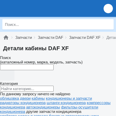
Запчасти
Запчасти DAF
Запчасти DAF XF
Дета
Детали кабины DAF XF
Поиск
(каталожный номер, марка, модель, запчасть)
Категория
По данному запросу ничего не найдено
облицовка
двери
кабины
кондиционеры и запчасти
радиаторы кондиционера
шланги кондиционера
компрессоры
кондиционера
автокондиционеры
фильтры-осушители
кондиционера
другие запчасти кондиционера
спойлера
сиденья
зеркала боковые
автохолодильники