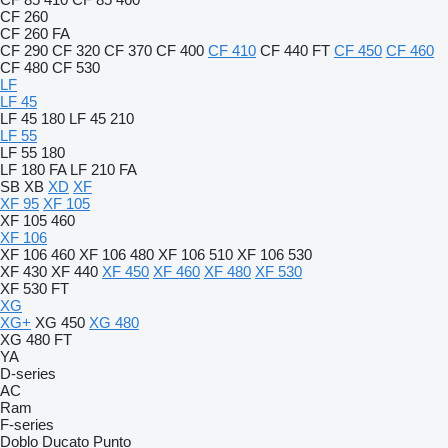
CF 260
CF 260 FA
CF 290
CF 320
CF 370
CF 400
CF 410
CF 440 FT
CF 450
CF 460
CF 480
CF 530
LF
LF 45
LF 45 180
LF 45 210
LF 55
LF 55 180
LF 180 FA
LF 210 FA
SB
XB
XD
XF
XF 95
XF 105
XF 105 460
XF 106
XF 106 460
XF 106 480
XF 106 510
XF 106 530
XF 430
XF 440
XF 450
XF 460
XF 480
XF 530
XF 530 FT
XG
XG+
XG 450
XG 480
XG 480 FT
YA
D-series
AC
Ram
F-series
Doblo
Ducato
Punto