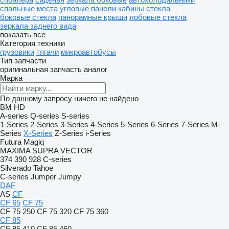
спальные места
угловые панели кабины
стекла
боковые стекла
панорамные крыши
лобовые стекла
зеркала заднего вида
показать все
Категория техники
грузовики
тягачи
микроавтобусы
Тип запчасти
оригинальная запчасть
аналог
Марка
По данному запросу ничего не найдено
BM
HD
A-series
Q-series
S-series
1-Series
2-Series
3-Series
4-Series
5-Series
6-Series
7-Series
M-
Series
X-Series
Z-Series
i-Series
Futura
Magiq
MAXIMA
SUPRA
VECTOR
374
390
928
C-series
Silverado
Tahoe
C-series
Jumper
Jumpy
DAF
AS
CF
CF 65
CF 75
CF 75 250
CF 75 320
CF 75 360
CF 85
CF 85 410
CF 85 460