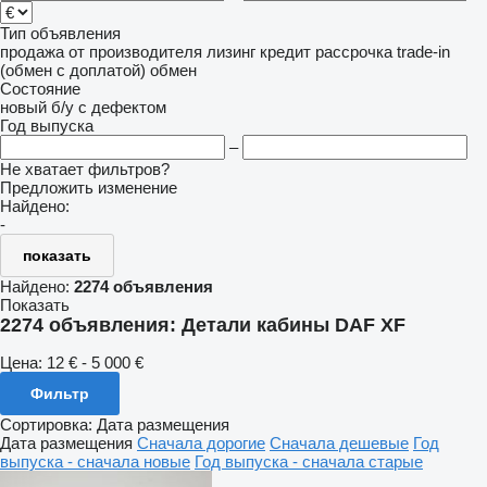
Тип объявления
продажа
от производителя
лизинг
кредит
рассрочка
trade-in
(обмен с доплатой)
обмен
Состояние
новый
б/у
с дефектом
Год выпуска
–
Не хватает фильтров?
Предложить изменение
Найдено:
-
показать
Найдено:
2274 объявления
Показать
2274 объявления:
Детали кабины DAF XF
Цена:
12 € - 5 000 €
Фильтр
Сортировка
:
Дата размещения
Дата размещения
Сначала дорогие
Сначала дешевые
Год
выпуска - сначала новые
Год выпуска - сначала старые